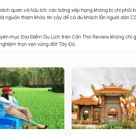
khách quan và hữu ích: các bảng xếp hạng không bị chi phối 
y là nguồn tham khảo tin cậy để cả du khách lẫn người dân C
chuyên mục Địa Điểm Du Lịch trên Cần Thơ Review không chỉ 
 nghiệm trọn vẹn vùng đất Tây Đô.