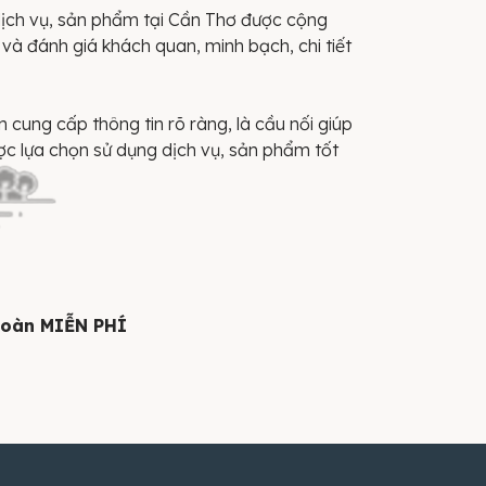
ịch vụ, sản phẩm tại Cần Thơ được cộng
và đánh giá khách quan, minh bạch, chi tiết
cung cấp thông tin rõ ràng, là cầu nối giúp
ợc lựa chọn sử dụng dịch vụ, sản phẩm tốt
 toàn MIỄN PHÍ