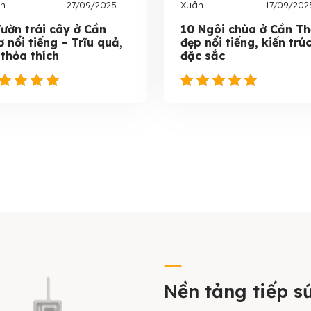
n
27/09/2025
Xuân
17/09/202
Vườn trái cây ở Cần
10 Ngôi chùa ở Cần T
 nổi tiếng – Trĩu quả,
đẹp nổi tiếng, kiến trú
 thỏa thích
đặc sắc
Nền tảng tiếp s