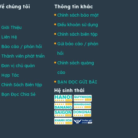
Về chúng tôi
Thông tin khác
Chính sách bảo mật
Điều khoản sử dụng
Giới Thiệu
Chính sách biên tập
Liên Hệ
Gửi báo cáo / phản
Báo cáo / phản hồi
hồi
Thành viên phát triển
Chính sách quảng
Đơn vị chủ quản
cáo
Hợp Tác
BẠN ĐỌC GỬI BÀI
Chính Sách Biên tập
Hệ sinh thái
Bạn Đọc Chia Sẻ