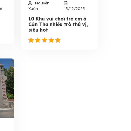
Nguyễn
26
Xuân
13/12/2025
10 Khu vui chơi trẻ em ở
Cần Thơ nhiều trò thú vị,
siêu hot