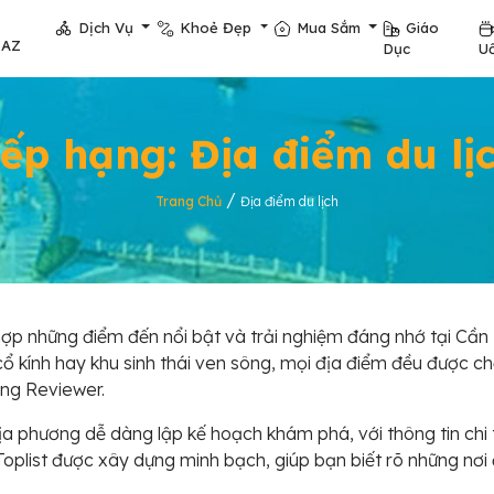
Dịch Vụ
Khoẻ Đẹp
Mua Sắm
Giáo
pAZ
Dục
U
ếp hạng: Địa điểm du lị
/
Trang Chủ
Địa điểm du lịch
hợp những điểm đến nổi bật và trải nghiệm đáng nhớ tại Cần 
ổ kính hay khu sinh thái ven sông, mọi địa điểm đều được ch
ồng Reviewer.
phương dễ dàng lập kế hoạch khám phá, với thông tin chi tiế
 Toplist được xây dựng minh bạch, giúp bạn biết rõ những nơ