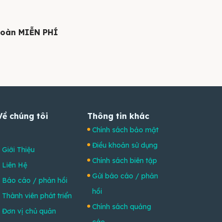
 toàn MIỄN PHÍ
Về chúng tôi
Thông tin khác
Chính sách bảo mật
Điều khoản sử dụng
Giới Thiệu
Chính sách biên tập
Liên Hệ
Gửi báo cáo / phản
Báo cáo / phản hồi
hồi
Thành viên phát triển
Chính sách quảng
Đơn vị chủ quản