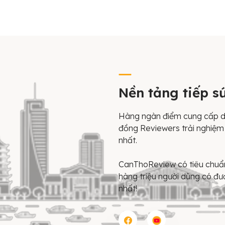
Nền tảng tiếp s
Hàng ngàn điểm cung cấp d
đồng Reviewers trải nghiệm 
nhất.
CanThoReview có tiêu chuẩn 
hàng triệu người dùng có đư
nhất!