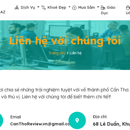
Dịch Vụ
Khoẻ Đẹp
Mua Sắm
Giáo
pAZ
Dục
U
Liên hệ với chúng tôi
Trang chủ
Liên hệ
 chia sẻ những trải nghiệm tuyệt vời về thành phố Cần Thơ.
à thú vị. Liên hệ với chúng tôi để biết thêm chi tiết!
Địa chỉ:
Email
68 Lê Duẩn, Kh
CanThoReview.vn@gmail.com