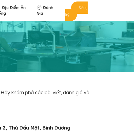
Địa Điểm Ăn
Đánh
Đăng
ống
Giá
ký
 Hãy khám phá các bài viết, đánh giá và
u 2, Thủ Dầu Một, Bình Dương