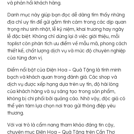
và phản hồi khách hàng.
Danh mục này giúp bạn đọc dễ dàng tìm thấy những
địa chỉ uy tín để gửi gắm tình cảm trong các dịp quan
trọng như sinh nhật, lễ kỷ niệm, khai trương hay ngày
lễ đặc biệt. Không chỉ dừng lại ở việc giới thiệu, mỗi
toplist còn phân tích ưu điểm về mẫu mã, phong cách
thiết kế, chất lượng dịch vụ và mức độ chuyên nghiệp
của từng đơn vị.
Điểm nổi bật của Điện Hoa – Quà Tặng là tính minh
bạch và khách quan trong đánh giá. Các shop và
dịch vụ được xếp hạng dựa trên uy tín, độ hài lòng
của khách hàng và sự sáng tạo trong sản phẩm,
không bị chi phối bởi quảng cáo. Nhờ vậy, độc giả có
thể yên tâm lựa chọn nơi trao gửi thông điệp yêu
thương.
Với vai trò là cẩm nang tham khảo đáng tin cậy,
chuyên mục Điện Hoa – Quà Tặng trên Cần Thơ