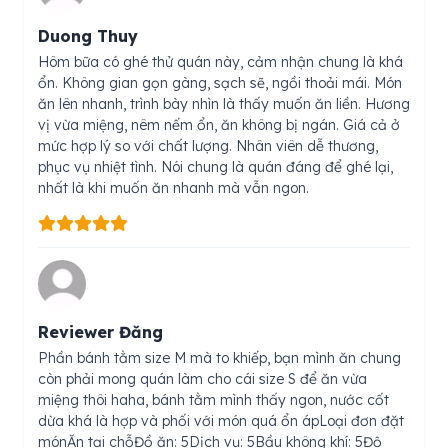
Duong Thuy
Hôm bữa có ghé thử quán này, cảm nhận chung là khá
ổn. Không gian gọn gàng, sạch sẽ, ngồi thoải mái. Món
ăn lên nhanh, trình bày nhìn là thấy muốn ăn liền. Hương
vị vừa miệng, nêm nếm ổn, ăn không bị ngán. Giá cả ở
mức hợp lý so với chất lượng. Nhân viên dễ thương,
phục vụ nhiệt tình. Nói chung là quán đáng để ghé lại,
nhất là khi muốn ăn nhanh mà vẫn ngon.
Reviewer Đăng
Phần bánh tằm size M mà to khiếp, bạn mình ăn chung
còn phải mong quán làm cho cái size S để ăn vừa
miệng thôi haha, bánh tằm mình thấy ngon, nước cốt
dừa khá là hợp và phối với món quá ổn ápLoại đơn đặt
mónĂn tại chỗĐồ ăn: 5Dịch vụ: 5Bầu không khí: 5Độ