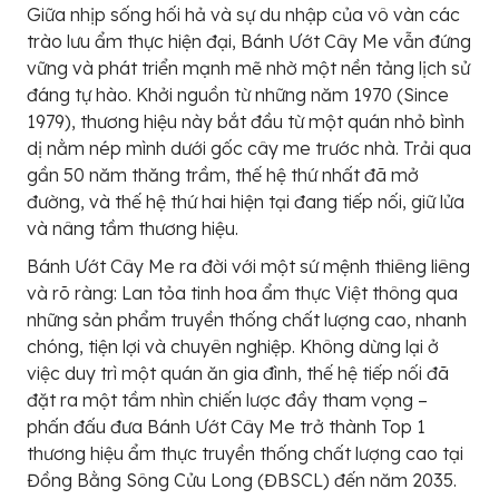
Giữa nhịp sống hối hả và sự du nhập của vô vàn các
trào lưu ẩm thực hiện đại, Bánh Ướt Cây Me vẫn đứng
vững và phát triển mạnh mẽ nhờ một nền tảng lịch sử
đáng tự hào. Khởi nguồn từ những năm 1970 (Since
1979), thương hiệu này bắt đầu từ một quán nhỏ bình
dị nằm nép mình dưới gốc cây me trước nhà. Trải qua
gần 50 năm thăng trầm, thế hệ thứ nhất đã mở
đường, và thế hệ thứ hai hiện tại đang tiếp nối, giữ lửa
và nâng tầm thương hiệu.
Bánh Ướt Cây Me ra đời với một sứ mệnh thiêng liêng
và rõ ràng: Lan tỏa tinh hoa ẩm thực Việt thông qua
những sản phẩm truyền thống chất lượng cao, nhanh
chóng, tiện lợi và chuyên nghiệp. Không dừng lại ở
việc duy trì một quán ăn gia đình, thế hệ tiếp nối đã
đặt ra một tầm nhìn chiến lược đầy tham vọng –
phấn đấu đưa Bánh Ướt Cây Me trở thành Top 1
thương hiệu ẩm thực truyền thống chất lượng cao tại
Đồng Bằng Sông Cửu Long (ĐBSCL) đến năm 2035.