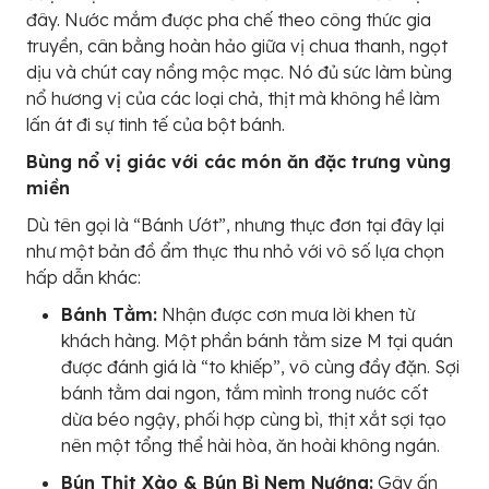
đây. Nước mắm được pha chế theo công thức gia
truyền, cân bằng hoàn hảo giữa vị chua thanh, ngọt
dịu và chút cay nồng mộc mạc. Nó đủ sức làm bùng
nổ hương vị của các loại chả, thịt mà không hề làm
lấn át đi sự tinh tế của bột bánh.
Bùng nổ vị giác với các món ăn đặc trưng vùng
miền
Dù tên gọi là “Bánh Ướt”, nhưng thực đơn tại đây lại
như một bản đồ ẩm thực thu nhỏ với vô số lựa chọn
hấp dẫn khác:
Bánh Tằm:
Nhận được cơn mưa lời khen từ
khách hàng. Một phần bánh tằm size M tại quán
được đánh giá là “to khiếp”, vô cùng đầy đặn. Sợi
bánh tằm dai ngon, tắm mình trong nước cốt
dừa béo ngậy, phối hợp cùng bì, thịt xắt sợi tạo
nên một tổng thể hài hòa, ăn hoài không ngán.
Bún Thịt Xào & Bún Bì Nem Nướng:
Gây ấn