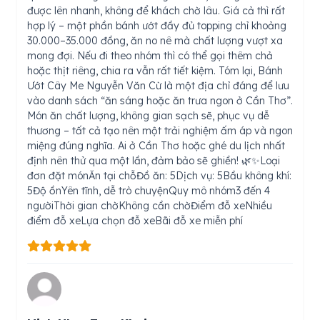
được lên nhanh, không để khách chờ lâu. Giá cả thì rất
hợp lý – một phần bánh ướt đầy đủ topping chỉ khoảng
30.000–35.000 đồng, ăn no nê mà chất lượng vượt xa
mong đợi. Nếu đi theo nhóm thì có thể gọi thêm chả
hoặc thịt riêng, chia ra vẫn rất tiết kiệm. Tóm lại, Bánh
Ướt Cây Me Nguyễn Văn Cừ là một địa chỉ đáng để lưu
vào danh sách “ăn sáng hoặc ăn trưa ngon ở Cần Thơ”.
Món ăn chất lượng, không gian sạch sẽ, phục vụ dễ
thương – tất cả tạo nên một trải nghiệm ấm áp và ngon
miệng đúng nghĩa. Ai ở Cần Thơ hoặc ghé du lịch nhất
định nên thử qua một lần, đảm bảo sẽ ghiền! 🌿✨Loại
đơn đặt mónĂn tại chỗĐồ ăn: 5Dịch vụ: 5Bầu không khí:
5Độ ồnYên tĩnh, dễ trò chuyệnQuy mô nhóm3 đến 4
ngườiThời gian chờKhông cần chờĐiểm đỗ xeNhiều
điểm đỗ xeLựa chọn đỗ xeBãi đỗ xe miễn phí