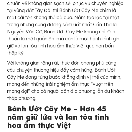
chuẩn về không gian sạch sẽ, phục vụ chuyên nghiệp
tại vùng đất Tây Đô, thì Bánh Ướt Cây Me chính là
một cái tên không thể bỏ qua. Nằm tọa lạc tại một
trong những cung đường sầm uất nhất Cần Thơ là
Nguyễn Văn Cừ, Bánh Ướt Cây Me không chỉ đơn
thuần là một quán ăn, mà còn là một hành trình gìn
giữ và lan tỏa tinh hoa ẩm thực Việt qua hơn bốn
thập kỷ.
Với không gian rộng rãi, thực đơn phong phú cùng
câu chuyện thương hiệu đầy cảm hứng, Bánh Ướt
Cây Me đang từng bước khẳng định vị thế của mình,
mang đến những trải nghiệm ẩm thực “vượt trên
mong đợi” cho cả người dân địa phương lẫn du khách
thập phương.
Bánh Ướt Cây Me – Hơn 45
năm giữ lửa và lan tỏa tinh
hoa ẩm thực Việt