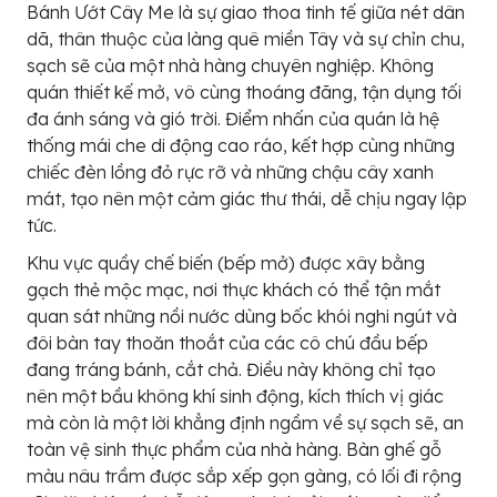
Bánh Ướt Cây Me là sự giao thoa tinh tế giữa nét dân
dã, thân thuộc của làng quê miền Tây và sự chỉn chu,
sạch sẽ của một nhà hàng chuyên nghiệp. Không
quán thiết kế mở, vô cùng thoáng đãng, tận dụng tối
đa ánh sáng và gió trời. Điểm nhấn của quán là hệ
thống mái che di động cao ráo, kết hợp cùng những
chiếc đèn lồng đỏ rực rỡ và những chậu cây xanh
mát, tạo nên một cảm giác thư thái, dễ chịu ngay lập
tức.
Khu vực quầy chế biến (bếp mở) được xây bằng
gạch thẻ mộc mạc, nơi thực khách có thể tận mắt
quan sát những nồi nước dùng bốc khói nghi ngút và
đôi bàn tay thoăn thoắt của các cô chú đầu bếp
đang tráng bánh, cắt chả. Điều này không chỉ tạo
nên một bầu không khí sinh động, kích thích vị giác
mà còn là một lời khẳng định ngầm về sự sạch sẽ, an
toàn vệ sinh thực phẩm của nhà hàng. Bàn ghế gỗ
màu nâu trầm được sắp xếp gọn gàng, có lối đi rộng