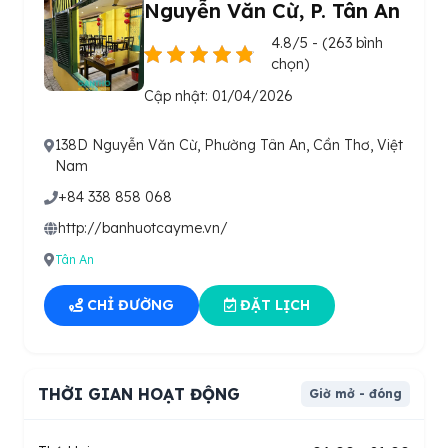
Nguyễn Văn Cừ, P. Tân An
4.8/5 - (263 bình
chọn)
Cập nhật: 01/04/2026
138D Nguyễn Văn Cừ, Phường Tân An, Cần Thơ, Việt
Nam
+84 338 858 068
http://banhuotcayme.vn/
Tân An
CHỈ ĐƯỜNG
ĐẶT LỊCH
THỜI GIAN HOẠT ĐỘNG
Giờ mở - đóng