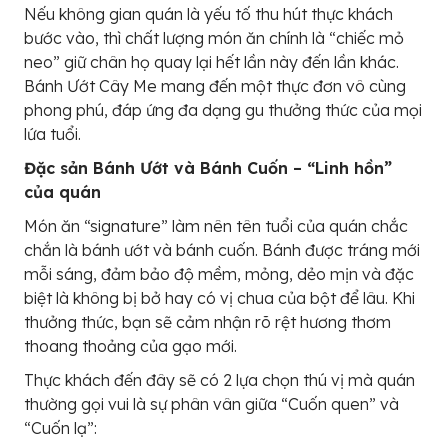
Nếu không gian quán là yếu tố thu hút thực khách
bước vào, thì chất lượng món ăn chính là “chiếc mỏ
neo” giữ chân họ quay lại hết lần này đến lần khác.
Bánh Ướt Cây Me mang đến một thực đơn vô cùng
phong phú, đáp ứng đa dạng gu thưởng thức của mọi
lứa tuổi.
Đặc sản Bánh Ướt và Bánh Cuốn – “Linh hồn”
của quán
Món ăn “signature” làm nên tên tuổi của quán chắc
chắn là bánh ướt và bánh cuốn. Bánh được tráng mới
mỗi sáng, đảm bảo độ mềm, mỏng, dẻo mịn và đặc
biệt là không bị bở hay có vị chua của bột để lâu. Khi
thưởng thức, bạn sẽ cảm nhận rõ rệt hương thơm
thoang thoảng của gạo mới.
Thực khách đến đây sẽ có 2 lựa chọn thú vị mà quán
thường gọi vui là sự phân vân giữa “Cuốn quen” và
“Cuốn lạ”: