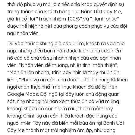
thái độ phục vụ mới là chiếc chìa khóa quyết định sự
trung thành của khách hàng. Tại Bánh Ướt Cây Me,
giá trị cốt lõi “Trách nhiệm 100%” và “Hạnh phúc”
được thể hiện rõ nét qua phong cách phục vụ của đội
ngũ nhân viên.
Dù vào những khung giờ cao điểm, khách ra vào tấp
nập, nhưng điều bạn nhận được luôn là nụ cười niềm
nở của cô chủ và sự nhanh nhẹn của các bạn nhân
viên. “Nhân viên dễ thương, nhiệt tình, thân thiện”,
“Món ăn lên nhanh, trình bày nhìn là thấy muốn ăn
liền”, “Phục vụ ân cần, chu đáo” – đó là những lời khen
ngợi chân thực nhất mà thực khách đã để lại trên
Google Maps. Đội ngũ tại đây luôn chủ động quan
sát, nhẹ nhàng hỏi han xem thức ăn có vừa miệng
không, khách có cần thêm rau, thêm mắm hay
không. Chính sự ân cần, hiếu khách đặc trưng của
người miền Tây này đã biến mỗi bữa ăn tại Bánh Ướt
Cây Me thành một trải nghiệm ấm áp, như đang