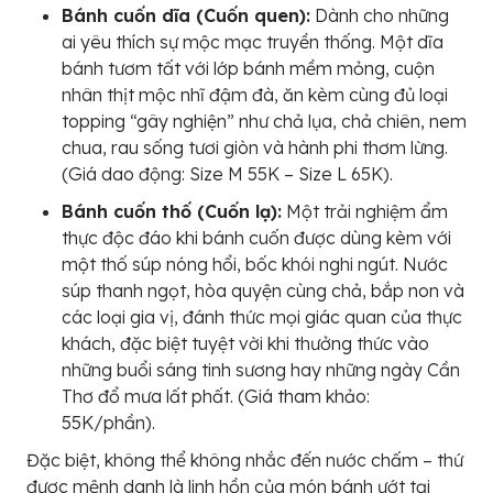
Bánh cuốn dĩa (Cuốn quen):
Dành cho những
ai yêu thích sự mộc mạc truyền thống. Một dĩa
bánh tươm tất với lớp bánh mềm mỏng, cuộn
nhân thịt mộc nhĩ đậm đà, ăn kèm cùng đủ loại
topping “gây nghiện” như chả lụa, chả chiên, nem
chua, rau sống tươi giòn và hành phi thơm lừng.
(Giá dao động: Size M 55K – Size L 65K).
Bánh cuốn thố (Cuốn lạ):
Một trải nghiệm ẩm
thực độc đáo khi bánh cuốn được dùng kèm với
một thố súp nóng hổi, bốc khói nghi ngút. Nước
súp thanh ngọt, hòa quyện cùng chả, bắp non và
các loại gia vị, đánh thức mọi giác quan của thực
khách, đặc biệt tuyệt vời khi thưởng thức vào
những buổi sáng tinh sương hay những ngày Cần
Thơ đổ mưa lất phất. (Giá tham khảo:
55K/phần).
Đặc biệt, không thể không nhắc đến nước chấm – thứ
được mệnh danh là linh hồn của món bánh ướt tại