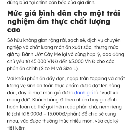
dùng bữa tại chính căn bếp của gia đình.
Mức giá bình dân cho một trải
nghiệm ẩm thực chất lượng
cao
Sở hữu không gian rộng rãi, sạch sẽ, dịch vụ chuyên
nghiệp và chất lượng món ăn xuất sắc, nhưng mức
giá tại Bánh Ướt Cây Me lại vô cùng hợp lý, dao động
chủ yếu từ 45.000 VNĐ đến 65.000 VNĐ cho các
phần ăn chính (Size M và Size L).
Với khẩu phần ăn đầy đặn, ngập tràn topping và chất
lượng vệ sinh an toàn thực phẩm được đặt lên hàng
đầu, đây là một mức giá được
đánh giá
là “vượt xa
mong đợi”. Khách hàng đi theo nhóm hay gia đình
hoàn toàn có thể gọi thêm các phần chả, nem riêng
lẻ (chỉ từ 8.000đ – 15.000đ/phần) để chia sẻ cùng
nhau, vừa được thưởng thức nhiều món, vừa cực kỳ
tiết kiệm.