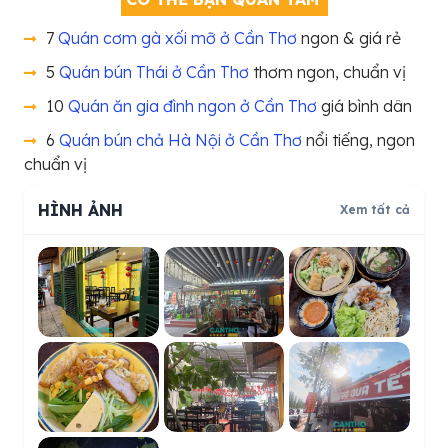
7
Quán cơm gà xối mỡ ở Cần Thơ
ngon & giá rẻ
5
Quán bún Thái ở Cần Thơ
thơm ngon, chuẩn vị
10
Quán ăn gia đình ngon ở Cần Thơ
giá bình dân
6
Quán bún chả Hà Nội ở Cần Thơ
nổi tiếng, ngon
chuẩn vị
HÌNH ẢNH
Xem tất cả