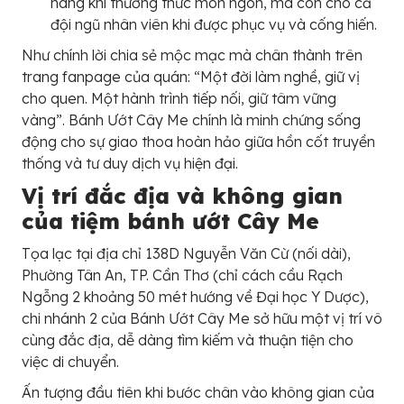
hàng khi thưởng thức món ngon, mà còn cho cả
đội ngũ nhân viên khi được phục vụ và cống hiến.
Như chính lời chia sẻ mộc mạc mà chân thành trên
trang fanpage của quán: “Một đời làm nghề, giữ vị
cho quen. Một hành trình tiếp nối, giữ tâm vững
vàng”. Bánh Ướt Cây Me chính là minh chứng sống
động cho sự giao thoa hoàn hảo giữa hồn cốt truyền
thống và tư duy dịch vụ hiện đại.
Vị trí đắc địa và không gian
của tiệm bánh ướt Cây Me
Tọa lạc tại địa chỉ 138D Nguyễn Văn Cừ (nối dài),
Phường Tân An, TP. Cần Thơ (chỉ cách cầu Rạch
Ngỗng 2 khoảng 50 mét hướng về Đại học Y Dược),
chi nhánh 2 của Bánh Ướt Cây Me sở hữu một vị trí vô
cùng đắc địa, dễ dàng tìm kiếm và thuận tiện cho
việc di chuyển.
Ấn tượng đầu tiên khi bước chân vào không gian của