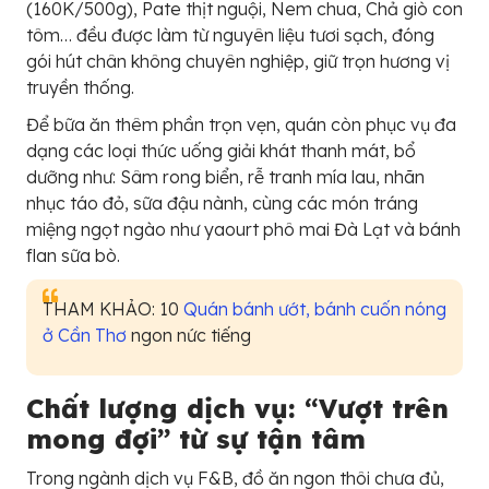
(160K/500g), Pate thịt nguội, Nem chua, Chả giò con
tôm… đều được làm từ nguyên liệu tươi sạch, đóng
gói hút chân không chuyên nghiệp, giữ trọn hương vị
truyền thống.
Để bữa ăn thêm phần trọn vẹn, quán còn phục vụ đa
dạng các loại thức uống giải khát thanh mát, bổ
dưỡng như: Sâm rong biển, rễ tranh mía lau, nhãn
nhục táo đỏ, sữa đậu nành, cùng các món tráng
miệng ngọt ngào như yaourt phô mai Đà Lạt và bánh
flan sữa bò.
THAM KHẢO: 10
Quán bánh ướt, bánh cuốn nóng
ở Cần Thơ
ngon nức tiếng
Chất lượng dịch vụ: “Vượt trên
mong đợi” từ sự tận tâm
Trong ngành dịch vụ F&B, đồ ăn ngon thôi chưa đủ,