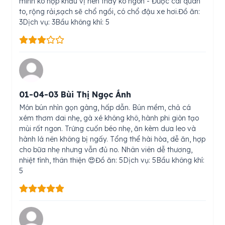
mình ko hợp khẩu vị nên thấy ko ngon - Được cái quán
to, rộng rải,sạch sẽ chổ ngồi, có chổ đậu xe hơi.Đồ ăn:
3Dịch vụ: 3Bầu không khí: 5
01-04-03 Bùi Thị Ngọc Ánh
Món bún nhìn gọn gàng, hấp dẫn. Bún mềm, chả cá
xém thơm dai nhẹ, gà xé không khô, hành phi giòn tạo
mùi rất ngon. Trứng cuốn béo nhẹ, ăn kèm dưa leo và
hành lá nên không bị ngấy. Tổng thể hài hòa, dễ ăn, hợp
cho bữa nhẹ nhưng vẫn đủ no. Nhân viên dễ thương,
nhiệt tình, thân thiện 😍Đồ ăn: 5Dịch vụ: 5Bầu không khí:
5