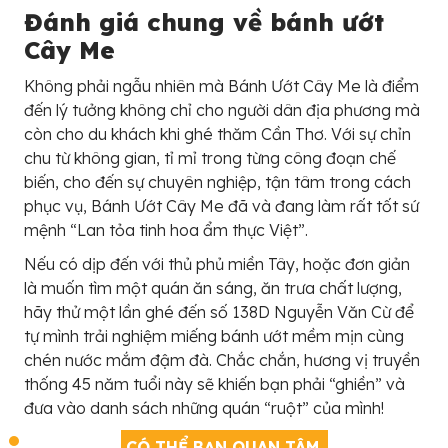
Đánh giá chung về bánh ướt
Cây Me
Không phải ngẫu nhiên mà Bánh Ướt Cây Me là điểm
đến lý tưởng không chỉ cho người dân địa phương mà
còn cho du khách khi ghé thăm Cần Thơ. Với sự chỉn
chu từ không gian, tỉ mỉ trong từng công đoạn chế
biến, cho đến sự chuyên nghiệp, tận tâm trong cách
phục vụ, Bánh Ướt Cây Me đã và đang làm rất tốt sứ
mệnh “Lan tỏa tinh hoa ẩm thực Việt”.
Nếu có dịp đến với thủ phủ miền Tây, hoặc đơn giản
là muốn tìm một quán ăn sáng, ăn trưa chất lượng,
hãy thử một lần ghé đến số 138D Nguyễn Văn Cừ để
tự mình trải nghiệm miếng bánh ướt mềm mịn cùng
chén nước mắm đậm đà. Chắc chắn, hương vị truyền
thống 45 năm tuổi này sẽ khiến bạn phải “ghiền” và
đưa vào danh sách những quán “ruột” của mình!
CÓ THỂ BẠN QUAN TÂM