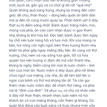
vào quán, cảm nhận đầu tiên là không gian thoáng
mát, sạch sẽ, gần gũi và có chút gì đó rất “quê nhà”.
Quán không quá sang trọng, nhưng lại mang đến cảm
giác dễ chịu, thân thuộc – đúng kiểu quán ăn bình dân
mà ai đến rồi cũng muốn quay lại. Phần bánh ướt ở đây
thật sự là điểm sáng nhất. Bánh được tráng mềm, mịn,
mỏng vừa phải, ăn vào cảm nhận được vị gạo thơm
nhẹ, không bị khô hay bở. Đặc biệt, bánh được làm ngay
tại chỗ nên luôn nóng hổi và tươi mới. Khi vừa mang ra
bàn, hơi nóng còn nghi ngút, kèm theo hương thơm nhẹ
khiến tôi phải gắp ngay miếng đầu tiên. Ăn cùng với thịt
nướng, chả, nem và rau sống tươi giòn, tất cả hòa
quyện tạo nên hương vị đậm đà mà vẫn thanh nhẹ,
không bị ngấy. Điểm cộng lớn nữa là nước chấm – linh
hồn của món ăn. Nước mắm ở đây được pha rất khéo:
chua ngọt vừa miệng, cay nhẹ, đủ để làm bật lên vị
ngon của bánh và thịt mà không lấn át. Tôi còn gọi
thêm chén nước mắm đặc để chấm thịt riêng, và phải
nói là “đỉnh của đỉnh”. Về phục vụ, cô chủ và nhân viên
ở đây rất thân thiện, nhanh nhẹn, luôn niềm nở hỏi
khách ăn có vừa miệng không, cần thêm gì không. Dù
quán khá đông vào buổi sáng và trưa, nhưng món vẫn