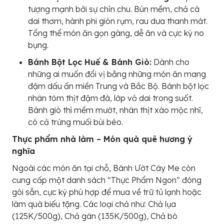
tượng mạnh bởi sự chỉn chu. Bún mềm, chả cá
dai thơm, hành phi giòn rụm, rau dưa thanh mát.
Tổng thể món ăn gọn gàng, dễ ăn và cực kỳ no
bụng.
Bánh Bột Lọc Huế & Bánh Giò:
Dành cho
những ai muốn đổi vị bằng những món ăn mang
đậm dấu ấn miền Trung và Bắc Bộ. Bánh bột lọc
nhân tôm thịt đậm đà, lớp vỏ dai trong suốt.
Bánh giò thì mềm mướt, nhân thịt xào mộc nhĩ,
có cả trứng muối bùi béo.
Thực phẩm nhà làm – Món quà quê hương ý
nghĩa
Ngoài các món ăn tại chỗ, Bánh Ướt Cây Me còn
cung cấp một danh sách “Thực Phẩm Ngon” đóng
gói sẵn, cực kỳ phù hợp để mua về trữ tủ lạnh hoặc
làm quà biếu tặng. Các loại chả như: Chả lụa
(125K/500g), Chả gân (135K/500g), Chả bò