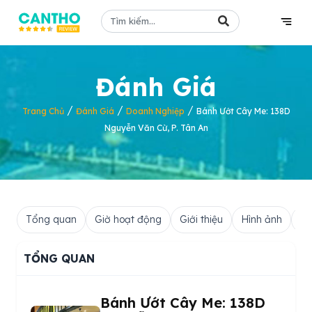
Đánh Giá
/
/
/
Trang Chủ
Đánh Giá
Doanh Nghiệp
Bánh Ướt Cây Me: 138D
Nguyễn Văn Cừ, P. Tân An
Tổng quan
Giờ hoạt động
Giới thiệu
Hình ảnh
Hỏ
TỔNG QUAN
Bánh Ướt Cây Me: 138D