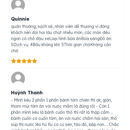
Quinnie
quán thoáng, sạch sẽ, nhân viên dễ thương vì đông
khách nên đợi hơi lâu chút nhiều món, các món đều
ngon có chỗ đậu xeLoại hình bữa ănBữa sángĐồ ăn:
5Dịch vụ: 4Bầu không khí: 5Thời gian chờKhông cần
chờ
Huỳnh Thanh
- Mình kêu 2 phần 1 phần bánh tôm chiên thì ok, giòn,
thơm mùi tôm ăn với nước mắm là đúng rồi - Còn 1
phần mình kêu là bánh cuốn thố thì rất là thập cẩm …
bánh cuốn có cuốn tôm, ăn với nước chấm hải sản, thố
súp thì nước lèo hủ tíu có củ sen, táo đỏ, bắp non…. Chắc