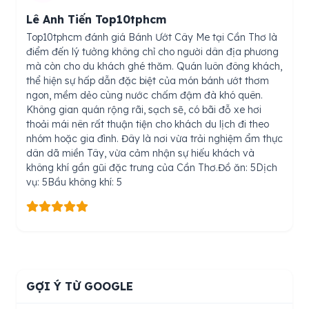
Lê Anh Tiến Top10tphcm
Top10tphcm đánh giá Bánh Ướt Cây Me tại Cần Thơ là
điểm đến lý tưởng không chỉ cho người dân địa phương
mà còn cho du khách ghé thăm. Quán luôn đông khách,
thể hiện sự hấp dẫn đặc biệt của món bánh ướt thơm
ngon, mềm dẻo cùng nước chấm đậm đà khó quên.
Không gian quán rộng rãi, sạch sẽ, có bãi đỗ xe hơi
thoải mái nên rất thuận tiện cho khách du lịch đi theo
nhóm hoặc gia đình. Đây là nơi vừa trải nghiệm ẩm thực
dân dã miền Tây, vừa cảm nhận sự hiếu khách và
không khí gần gũi đặc trưng của Cần Thơ.Đồ ăn: 5Dịch
vụ: 5Bầu không khí: 5
GỢI Ý TỪ GOOGLE