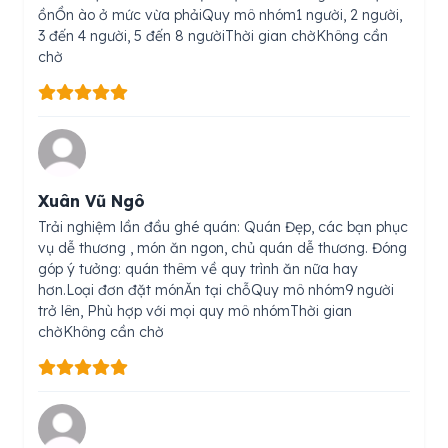
ồnỒn ào ở mức vừa phảiQuy mô nhóm1 người, 2 người,
3 đến 4 người, 5 đến 8 ngườiThời gian chờKhông cần
chờ
Xuân Vũ Ngô
Trải nghiệm lần đầu ghé quán: Quán Đẹp, các bạn phục
vụ dễ thương , món ăn ngon, chủ quán dễ thương. Đóng
góp ý tưởng: quán thêm về quy trình ăn nữa hay
hơn.Loại đơn đặt mónĂn tại chỗQuy mô nhóm9 người
trở lên, Phù hợp với mọi quy mô nhómThời gian
chờKhông cần chờ