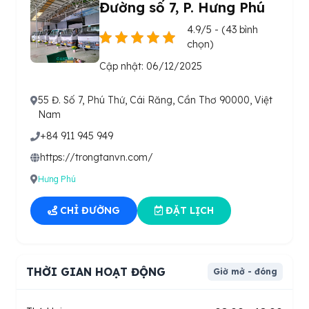
Đường số 7, P. Hưng Phú
4.9/5 - (43 bình
chọn)
Cập nhật: 06/12/2025
55 Đ. Số 7, Phú Thứ, Cái Răng, Cần Thơ 90000, Việt
Nam
+84 911 945 949
https://trongtanvn.com/
Hưng Phú
CHỈ ĐƯỜNG
ĐẶT LỊCH
THỜI GIAN HOẠT ĐỘNG
Giờ mở - đóng