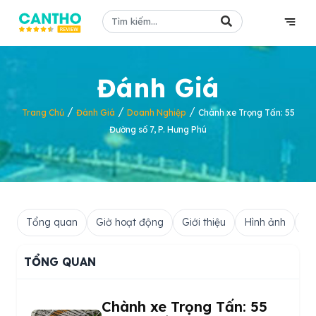
Đánh Giá
/
/
/
Trang Chủ
Đánh Giá
Doanh Nghiệp
Chành xe Trọng Tấn: 55
Đường số 7, P. Hưng Phú
Tổng quan
Giờ hoạt động
Giới thiệu
Hình ảnh
Hỏ
TỔNG QUAN
Chành xe Trọng Tấn: 55