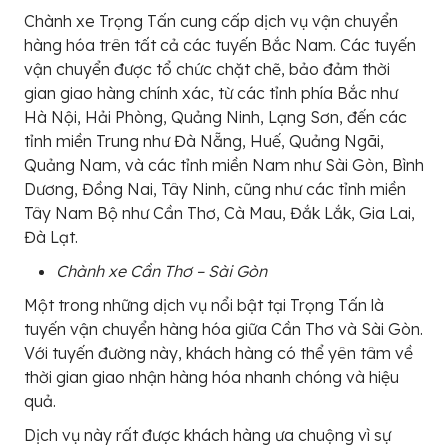
Chành xe Trọng Tấn cung cấp dịch vụ vận chuyển
hàng hóa trên tất cả các tuyến Bắc Nam. Các tuyến
vận chuyển được tổ chức chặt chẽ, bảo đảm thời
gian giao hàng chính xác, từ các tỉnh phía Bắc như
Hà Nội, Hải Phòng, Quảng Ninh, Lạng Sơn, đến các
tỉnh miền Trung như Đà Nẵng, Huế, Quảng Ngãi,
Quảng Nam, và các tỉnh miền Nam như Sài Gòn, Bình
Dương, Đồng Nai, Tây Ninh, cũng như các tỉnh miền
Tây Nam Bộ như Cần Thơ, Cà Mau, Đắk Lắk, Gia Lai,
Đà Lạt.
Chành xe Cần Thơ – Sài Gòn
Một trong những dịch vụ nổi bật tại Trọng Tấn là
tuyến vận chuyển hàng hóa giữa Cần Thơ và Sài Gòn.
Với tuyến đường này, khách hàng có thể yên tâm về
thời gian giao nhận hàng hóa nhanh chóng và hiệu
quả.
Dịch vụ này rất được khách hàng ưa chuộng vì sự