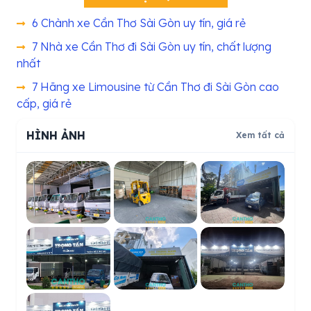
6 Chành xe Cần Thơ Sài Gòn uy tín, giá rẻ
7 Nhà xe Cần Thơ đi Sài Gòn uy tín, chất lượng
nhất
7 Hãng xe Limousine từ Cần Thơ đi Sài Gòn cao
cấp, giá rẻ
HÌNH ẢNH
Xem tất cả