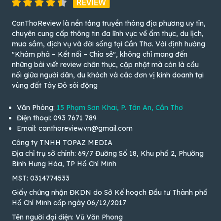
CanThoReview là nền tảng truyền thông địa phương uy tín,
chuyên cung cấp thông tin đa lĩnh vực về ẩm thực, du lịch,
mua sắm, dịch vụ và đời sống tại Cần Thơ. Với định hướng
"Khám phá – Kết nối – Chia sẻ", không chỉ mang đến
những bài viết review chân thực, cập nhật mà còn là cầu
nối giữa người dân, du khách và các đơn vị kinh doanh tại
vùng đất Tây Đô sôi động
Văn Phòng:
15 Phạm Sơn Khai, P. Tân An, Cần Thơ
Điện thoại: 093 7671 789
Email: canthoreview.vn@gmail.com
Công ty TNHH TOPAZ MEDIA
Địa chỉ trụ sở chính: 69/7 Đường Số 18, Khu phố 2, Phường
Bình Hưng Hòa, TP Hồ Chí Minh
MST: 0314774533
Giấy chứng nhận ĐKDN do Sở Kế hoạch Đầu tư Thành phố
Hồ Chí Minh cấp ngày 06/12/2017
Tên người đại diện: Vũ Văn Phong