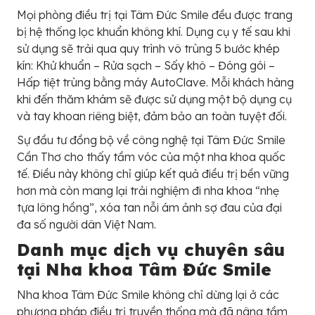
Mọi phòng điều trị tại Tâm Đức Smile đều được trang
bị hệ thống lọc khuẩn không khí. Dụng cụ y tế sau khi
sử dụng sẽ trải qua quy trình vô trùng 5 bước khép
kín: Khử khuẩn – Rửa sạch – Sấy khô – Đóng gói –
Hấp tiệt trùng bằng máy AutoClave. Mỗi khách hàng
khi đến thăm khám sẽ được sử dụng một bộ dụng cụ
và tay khoan riêng biệt, đảm bảo an toàn tuyệt đối.
Sự đầu tư đồng bộ về công nghệ tại Tâm Đức Smile
Cần Thơ cho thấy tầm vóc của một nha khoa quốc
tế. Điều này không chỉ giúp kết quả điều trị bền vững
hơn mà còn mang lại trải nghiệm đi nha khoa “nhẹ
tựa lông hồng”, xóa tan nỗi ám ảnh sợ đau của đại
đa số người dân Việt Nam.
Danh mục dịch vụ chuyên sâu
tại Nha khoa Tâm Đức Smile
Nha khoa Tâm Đức Smile không chỉ dừng lại ở các
phương pháp điều trị truyền thống mà đã nâng tầm