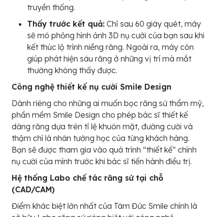
truyền thống.
Thấy trước kết quả:
Chỉ sau 60 giây quét, máy
sẽ mô phỏng hình ảnh 3D nụ cười của bạn sau khi
kết thúc lộ trình niềng răng. Ngoài ra, máy còn
giúp phát hiện sâu răng ở những vị trí mà mắt
thường không thấy được.
Công nghệ thiết kế nụ cười Smile Design
Dành riêng cho những ai muốn bọc răng sứ thẩm mỹ,
phần mềm Smile Design cho phép bác sĩ thiết kế
dáng răng dựa trên tỉ lệ khuôn mặt, đường cười và
thậm chí là nhân tướng học của từng khách hàng.
Bạn sẽ được tham gia vào quá trình “thiết kế” chính
nụ cười của mình trước khi bác sĩ tiến hành điều trị.
Hệ thống Labo chế tác răng sứ tại chỗ
(CAD/CAM)
Điểm khác biệt lớn nhất của Tâm Đức Smile chính là