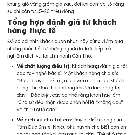
khung giờ vàng giảm giá sâu, đôi khi combo 16 răng
sứ chỉ còn từ 15-20 triệu đồng.
Tổng hợp đánh giá từ khách
hàng thực tế
Để có cái nhìn khách quan nhất, hãy cùng điểm qua
những phản hồi từ những người đã trực tiếp trải
nghiệm dịch vụ tại chi nhánh Cần Thơ:
Về chất lượng điều trị:
Khách hàng đánh giá rất
cao tay nghề bác sĩ. Một khách hàng chia sẻ:
“Bác sĩ tay nghề tốt, nhân viên chăm sóc khách
hàng chu đáo. Tôi hài lòng khi đến làm răng tại
đây!”. Đặc biệt, các ca nhổ răng khôn hay làm
răng sứ đều nhận được phản hồi là “không đau”
và “hiệu quả cao”.
Về dịch vụ cho trẻ em:
Đây là điểm sáng của
Tâm Đức Smile. Nhiều phụ huynh cho biết con em
họ rất hợp tác khi làm răng tại đây: “Bé nhổ răng