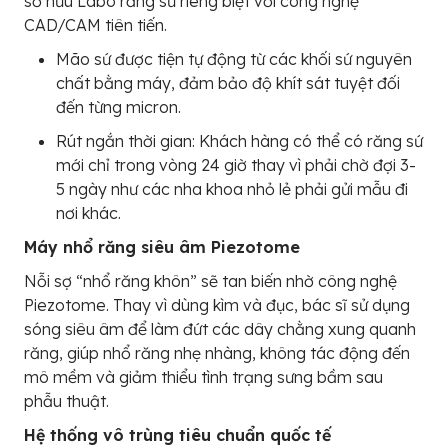
sở hữu Labo răng sứ riêng biệt với công nghệ
CAD/CAM tiên tiến.
Mão sứ được tiện tự động từ các khối sứ nguyên
chất bằng máy, đảm bảo độ khít sát tuyệt đối
đến từng micron.
Rút ngắn thời gian: Khách hàng có thể có răng sứ
mới chỉ trong vòng 24 giờ thay vì phải chờ đợi 3-
5 ngày như các nha khoa nhỏ lẻ phải gửi mẫu đi
nơi khác.
Máy nhổ răng siêu âm Piezotome
Nỗi sợ “nhổ răng khôn” sẽ tan biến nhờ công nghệ
Piezotome. Thay vì dùng kìm và đục, bác sĩ sử dụng
sóng siêu âm để làm đứt các dây chằng xung quanh
răng, giúp nhổ răng nhẹ nhàng, không tác động đến
mô mềm và giảm thiểu tình trạng sưng bầm sau
phẫu thuật.
Hệ thống vô trùng tiêu chuẩn quốc tế