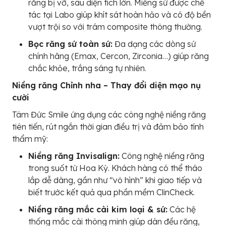
răng bị vỡ, sâu diện tích lớn. Miếng sứ được chế
tác tại Labo giúp khít sát hoàn hảo và có độ bền
vượt trội so với trám composite thông thường.
Bọc răng sứ toàn sứ:
Đa dạng các dòng sứ
chính hãng (Emax, Cercon, Zirconia…) giúp răng
chắc khỏe, trắng sáng tự nhiên.
Niềng răng Chỉnh nha – Thay đổi diện mạo nụ
cười
Tâm Đức Smile ứng dụng các công nghệ niềng răng
tiên tiến, rút ngắn thời gian điều trị và đảm bảo tính
thẩm mỹ:
Niềng răng Invisalign:
Công nghệ niềng răng
trong suốt từ Hoa Kỳ. Khách hàng có thể tháo
lắp dễ dàng, gần như “vô hình” khi giao tiếp và
biết trước kết quả qua phần mềm ClinCheck.
Niềng răng mắc cài kim loại & sứ:
Các hệ
thống mắc cài thông minh giúp dàn đều răng,