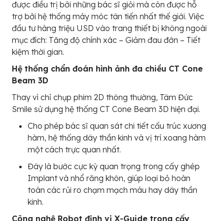
được điều trị bởi những bác sĩ giỏi mà còn được hỗ
trợ bởi hệ thống máy móc tân tiến nhất thế giới. Việc
đầu tư hàng triệu USD vào trang thiết bị không ngoài
mục đích: Tăng độ chính xác – Giảm đau đớn – Tiết
kiệm thời gian.
Hệ thống chẩn đoán hình ảnh đa chiều CT Cone
Beam 3D
Thay vì chỉ chụp phim 2D thông thường, Tâm Đức
Smile sử dụng hệ thống CT Cone Beam 3D hiện đại.
Cho phép bác sĩ quan sát chi tiết cấu trúc xương
hàm, hệ thống dây thần kinh và vị trí xoang hàm
một cách trực quan nhất.
Đây là bước cực kỳ quan trọng trong cấy ghép
Implant và nhổ răng khôn, giúp loại bỏ hoàn
toàn các rủi ro chạm mạch máu hay dây thần
kinh.
Công nghệ Robot định vị X-Guide trong cấy