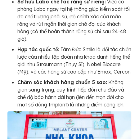
Sở hữu Labo chế tác răng sứ riêng:
Việc có
phòng Labo ngay tại hệ thống giúp kiểm soát tối
đa chất lượng phôi sứ, độ chính xác của mão
răng và rút ngắn thời gian chờ đợi của khách
hàng (có thể hoàn thành răng sứ chỉ sau 24-48
giờ).
Hợp tác quốc tế:
Tâm Đức Smile là đối tác chiến
lược của nhiều tập đoàn nha khoa danh tiếng thế
giới như Straumann (Thụy Sĩ), Nobel Biocare
(Mỹ), và các hãng sứ cao cấp như Emax, Cercon.
Chăm sóc khách hàng chuẩn 5 sao:
Không
gian sang trọng, quy trình tiếp đón chu đáo và
chế độ bảo hành dài hạn (lên đến trọn đời cho
một số dòng Implant) là những điểm cộng lớn.