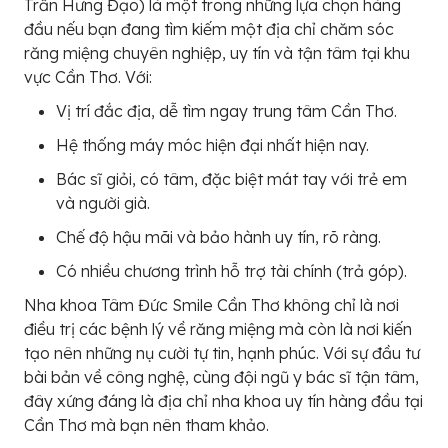
Trần Hưng Đạo) là một trong những lựa chọn hàng
đầu nếu bạn đang tìm kiếm một địa chỉ chăm sóc
răng miệng chuyên nghiệp, uy tín và tận tâm tại khu
vực Cần Thơ. Với:
Vị trí đắc địa, dễ tìm ngay trung tâm Cần Thơ.
Hệ thống máy móc hiện đại nhất hiện nay.
Bác sĩ giỏi, có tâm, đặc biệt mát tay với trẻ em
và người già.
Chế độ hậu mãi và bảo hành uy tín, rõ ràng.
Có nhiều chương trình hỗ trợ tài chính (trả góp).
Nha khoa Tâm Đức Smile Cần Thơ không chỉ là nơi
điều trị các bệnh lý về răng miệng mà còn là nơi kiến
tạo nên những nụ cười tự tin, hạnh phúc. Với sự đầu tư
bài bản về công nghệ, cùng đội ngũ y bác sĩ tận tâm,
đây xứng đáng là địa chỉ nha khoa uy tín hàng đầu tại
Cần Thơ mà bạn nên tham khảo.