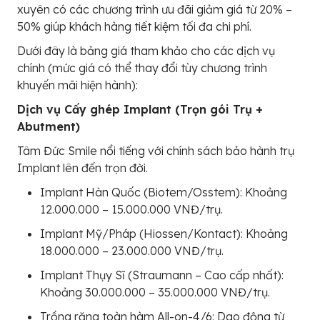
xuyên có các chương trình ưu đãi giảm giá từ 20% –
50% giúp khách hàng tiết kiệm tối đa chi phí.
Dưới đây là bảng giá tham khảo cho các dịch vụ
chính (mức giá có thể thay đổi tùy chương trình
khuyến mãi hiện hành):
Dịch vụ Cấy ghép Implant (Trọn gói Trụ +
Abutment)
Tâm Đức Smile nổi tiếng với chính sách bảo hành trụ
Implant lên đến trọn đời.
Implant Hàn Quốc (Biotem/Osstem): Khoảng
12.000.000 – 15.000.000 VNĐ/trụ.
Implant Mỹ/Pháp (Hiossen/Kontact): Khoảng
18.000.000 – 23.000.000 VNĐ/trụ.
Implant Thụy Sĩ (Straumann – Cao cấp nhất):
Khoảng 30.000.000 – 35.000.000 VNĐ/trụ.
Trồng răng toàn hàm All-on-4/6: Dao động từ