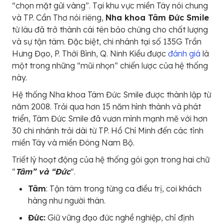
“chọn mặt gửi vàng”. Tại khu vực miền Tây nói chung
và TP. Cần Thơ nói riêng,
Nha khoa Tâm Đức Smile
từ lâu đã trở thành cái tên bảo chứng cho chất lượng
và sự tận tâm. Đặc biệt, chi nhánh tại số 135G Trần
Hưng Đạo, P. Thới Bình, Q. Ninh Kiều được
đánh giá
là
một trong những “mũi nhọn” chiến lược của hệ thống
này.
Hệ thống Nha khoa Tâm Đức Smile được thành lập từ
năm 2008. Trải qua hơn 15 năm hình thành và phát
triển, Tâm Đức Smile đã vươn mình mạnh mẽ với hơn
30 chi nhánh trải dài từ TP. Hồ Chí Minh đến các tỉnh
miền Tây và miền Đông Nam Bộ.
Triết lý hoạt động của hệ thống gói gọn trong hai chữ
“
Tâm” và “Đức
“.
Tâm
: Tận tâm trong từng ca điều trị, coi khách
hàng như người thân.
Đức:
Giữ vững đạo đức nghề nghiệp, chỉ định