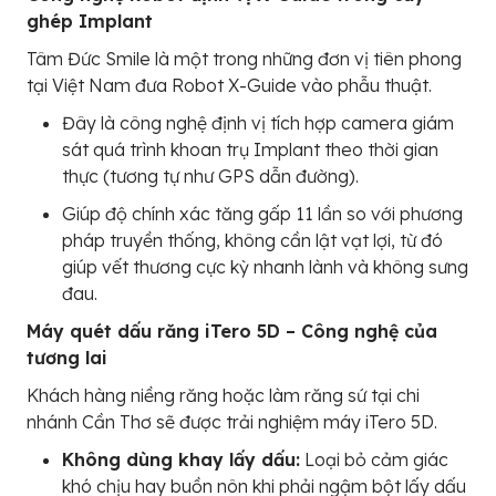
ghép Implant
Tâm Đức Smile là một trong những đơn vị tiên phong
tại Việt Nam đưa Robot X-Guide vào phẫu thuật.
Đây là công nghệ định vị tích hợp camera giám
sát quá trình khoan trụ Implant theo thời gian
thực (tương tự như GPS dẫn đường).
Giúp độ chính xác tăng gấp 11 lần so với phương
pháp truyền thống, không cần lật vạt lợi, từ đó
giúp vết thương cực kỳ nhanh lành và không sưng
đau.
Máy quét dấu răng iTero 5D – Công nghệ của
tương lai
Khách hàng niềng răng hoặc làm răng sứ tại chi
nhánh Cần Thơ sẽ được trải nghiệm máy iTero 5D.
Không dùng khay lấy dấu:
Loại bỏ cảm giác
khó chịu hay buồn nôn khi phải ngậm bột lấy dấu