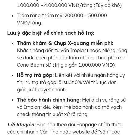
1.000.000 – 4.000.000 VNĐ/răng (Tùy độ khó).
Trám răng thẩm mỹ: 200.000 – 500.000
VNĐ/răng.
Lưu ý đặc biệt về chính sách hỗ trợ:
Thăm khám & Chụp X-quang miễn phí:
Khách hàng đến tư vấn Implant hoặc Niềng răng
sẽ được miễn phí hoàn toàn chi phí chụp phim CT
Cone Beam 3D (trị giá gần 1.000.000 VNĐ).
Hỗ trợ trả góp:
Liên kết với nhiều ngân hàng uy
tín, hỗ trợ trả góp lãi suất 0% với thủ tục đơn
giản, xét duyệt nhanh.
Thẻ bảo hành chính hãng:
Mọi dịch vụ răng sứ
và Implant đều kèm thẻ bảo hành có mã vạch
check thông tin xuất xứ rõ ràng.
Lời khuyên:
Bạn nên theo dõi Fanpage chính thức
của chi nhánh Cần Thơ hoặc website để “săn” các