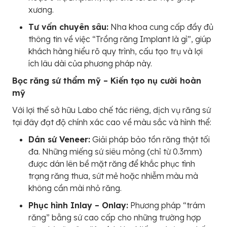
xương.
Tư vấn chuyên sâu:
Nha khoa cung cấp đầy đủ
thông tin về việc “Trồng răng Implant là gì”, giúp
khách hàng hiểu rõ quy trình, cấu tạo trụ và lợi
ích lâu dài của phương pháp này.
Bọc răng sứ thẩm mỹ – Kiến tạo nụ cười hoàn
mỹ
Với lợi thế sở hữu Labo chế tác riêng, dịch vụ răng sứ
tại đây đạt độ chính xác cao về màu sắc và hình thể:
Dán sứ Veneer:
Giải pháp bảo tồn răng thật tối
đa. Những miếng sứ siêu mỏng (chỉ từ 0.3mm)
được dán lên bề mặt răng để khắc phục tình
trạng răng thưa, sứt mẻ hoặc nhiễm màu mà
không cần mài nhỏ răng.
Phục hình Inlay – Onlay:
Phương pháp “trám
răng” bằng sứ cao cấp cho những trường hợp