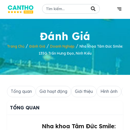
Đánh Giá
/
/
/
Trang Chủ
Đánh Giá
Doanh Nghiệp
Nha khoa Tâm Đức Smile:
135G Trần Hưng Đạo, Ninh Kiều
Tổng quan
Giờ hoạt động
Giới thiệu
Hình ảnh
Hỏ
TỔNG QUAN
Nha khoa Tâm Đức Smile: