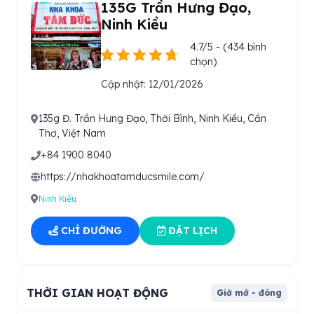
135G Trần Hưng Đạo,
Ninh Kiều
4.7/5 - (434 bình
chọn)
Cập nhật: 12/01/2026
135g Đ. Trần Hưng Đạo, Thới Bình, Ninh Kiều, Cần
Thơ, Việt Nam
+84 1900 8040
https://nhakhoatamducsmile.com/
Ninh Kiều
CHỈ ĐƯỜNG
ĐẶT LỊCH
THỜI GIAN HOẠT ĐỘNG
Giờ mở - đóng