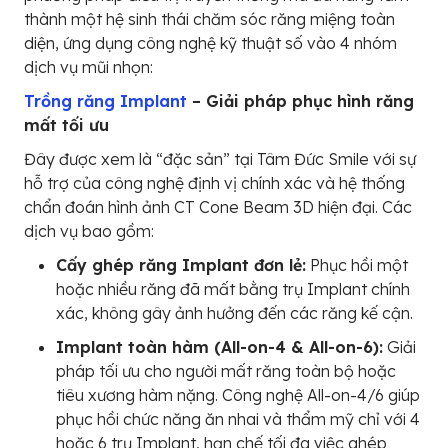
thành một hệ sinh thái chăm sóc răng miệng toàn
diện, ứng dụng công nghệ kỹ thuật số vào 4 nhóm
dịch vụ mũi nhọn:
Trồng răng Implant
– Giải pháp phục hình răng
mất tối ưu
Đây được xem là “đặc sản” tại Tâm Đức Smile với sự
hỗ trợ của công nghệ định vị chính xác và hệ thống
chẩn đoán hình ảnh CT Cone Beam 3D hiện đại. Các
dịch vụ bao gồm:
Cấy ghép răng Implant đơn lẻ:
Phục hồi một
hoặc nhiều răng đã mất bằng trụ Implant chính
xác, không gây ảnh hưởng đến các răng kế cận.
Implant toàn hàm (All-on-4 & All-on-6):
Giải
pháp tối ưu cho người mất răng toàn bộ hoặc
tiêu xương hàm nặng. Công nghệ All-on-4/6 giúp
phục hồi chức năng ăn nhai và thẩm mỹ chỉ với 4
hoặc 6 trụ Implant, hạn chế tối đa việc ghép