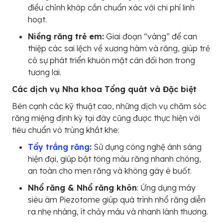
điều chỉnh khớp cắn chuẩn xác với chi phí linh
hoạt.
Niềng răng trẻ em:
Giai đoạn “vàng” để can
thiệp các sai lệch về xương hàm và răng, giúp trẻ
có sự phát triển khuôn mặt cân đối hơn trong
tương lai.
Các dịch vụ Nha khoa Tổng quát và Đặc biệt
Bên cạnh các kỹ thuật cao, những dịch vụ chăm sóc
răng miệng định kỳ tại đây cũng được thực hiện với
tiêu chuẩn vô trùng khắt khe:
Tẩy trắng răng
:
Sử dụng công nghệ ánh sáng
hiện đại, giúp bật tông màu răng nhanh chóng,
an toàn cho men răng và không gây ê buốt.
Nhổ răng & Nhổ răng khôn
: Ứng dụng máy
siêu âm Piezotome giúp quá trình nhổ răng diễn
ra nhẹ nhàng, ít chảy máu và nhanh lành thương.