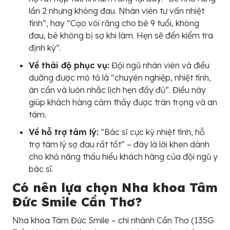
lần 2 nhưng không đau. Nhân viên tư vấn nhiệt
tình”, hay “Cạo vôi răng cho bé 9 tuổi, không
đau, bé không bị sợ khi làm. Hẹn sẽ đến kiểm tra
định kỳ”.
Về thái độ phục vụ:
Đội ngũ nhân viên và điều
dưỡng được mô tả là “chuyên nghiệp, nhiệt tình,
ân cần và luôn nhắc lịch hẹn đầy đủ”. Điều này
giúp khách hàng cảm thấy được trân trọng và an
tâm.
Về hỗ trợ tâm lý:
“Bác sĩ cực kỳ nhiệt tình, hỗ
trợ tâm lý sợ đau rất tốt” – đây là lời khen dành
cho khả năng thấu hiểu khách hàng của đội ngũ y
bác sĩ.
Có nên lựa chọn Nha khoa Tâm
Đức Smile Cần Thơ?
Nha khoa Tâm Đức Smile – chi nhánh Cần Thơ (135G