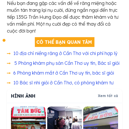
Nếu bạn đang gặp các vấn đề về răng miệng hoặc
muốn tân trang lại nụ cười, đừng ngần ngại đến trực
tiếp 135G Trần Hưng Đạo để được thăm khám và tư
vấn miễn phí. Một nụ cười đẹp có thể thay đổi cả
cuộc đời bạn!
CÓ THỂ BẠN QUAN TÂM
10 địa chỉ niềng răng ở Cần Thơ với chi phí hợp lý
5 Phòng khám phụ sản Cần Thơ uy tín, Bác sĩ giỏi
6 Phòng khám mắt ở Cần Thơ uy tín, bác sĩ giỏi
10 Bác sĩ nhi giỏi ở Cần Thơ, có phòng khám tư
HÌNH ẢNH
Xem tất cả