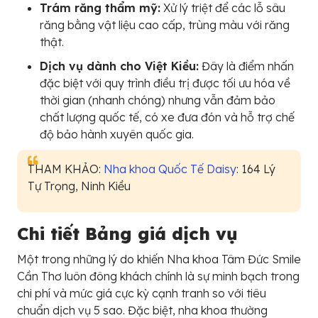
Trám răng thẩm mỹ:
Xử lý triệt để các lỗ sâu
răng bằng vật liệu cao cấp, trùng màu với răng
thật.
Dịch vụ dành cho Việt Kiều:
Đây là điểm nhấn
đặc biệt với quy trình điều trị được tối ưu hóa về
thời gian (nhanh chóng) nhưng vẫn đảm bảo
chất lượng quốc tế, có xe đưa đón và hỗ trợ chế
độ bảo hành xuyên quốc gia.
THAM KHẢO:
Nha khoa Quốc Tế Daisy
: 164 Lý
Tự Trọng, Ninh Kiều
Chi tiết Bảng giá dịch vụ
Một trong những lý do khiến Nha khoa Tâm Đức Smile
Cần Thơ luôn đông khách chính là sự minh bạch trong
chi phí và mức giá cực kỳ cạnh tranh so với tiêu
chuẩn dịch vụ 5 sao. Đặc biệt, nha khoa thường