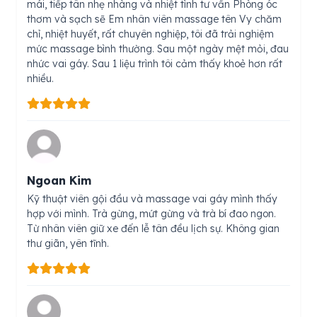
mái, tiếp tân nhẹ nhàng và nhiệt tình tư vấn Phòng óc
thơm và sạch sẽ Em nhân viên massage tên Vy chăm
chỉ, nhiệt huyết, rất chuyên nghiệp, tôi đã trải nghiệm
mức massage bình thường. Sau một ngày mệt mỏi, đau
nhức vai gáy. Sau 1 liệu trình tôi cảm thấy khoẻ hơn rất
nhiều.
Ngoan Kim
Kỹ thuật viên gội đầu và massage vai gáy mình thấy
hợp với mình. Trà gừng, mứt gừng và trà bí đao ngon.
Từ nhân viên giữ xe đến lễ tân đều lịch sự. Không gian
thư giãn, yên tĩnh.