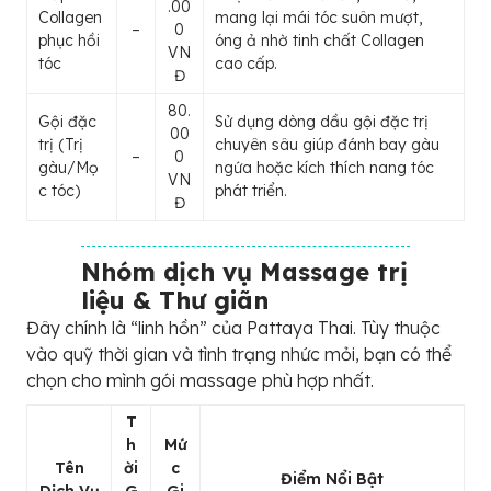
.00
Collagen
mang lại mái tóc suôn mượt,
–
0
phục hồi
óng ả nhờ tinh chất Collagen
VN
tóc
cao cấp.
Đ
80.
Gội đặc
Sử dụng dòng dầu gội đặc trị
00
trị (Trị
chuyên sâu giúp đánh bay gàu
–
0
gàu/Mọ
ngứa hoặc kích thích nang tóc
VN
c tóc)
phát triển.
Đ
Nhóm dịch vụ Massage trị
liệu & Thư giãn
Đây chính là “linh hồn” của Pattaya Thai. Tùy thuộc
vào quỹ thời gian và tình trạng nhức mỏi, bạn có thể
chọn cho mình gói massage phù hợp nhất.
T
h
Mứ
Tên
ời
c
Điểm Nổi Bật