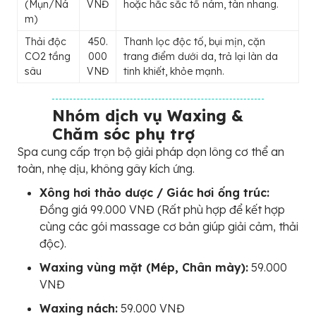
(Mụn/Ná
VNĐ
hoặc hắc sắc tố nám, tàn nhang.
m)
Thải độc
450.
Thanh lọc độc tố, bụi mịn, cặn
CO2 tầng
000
trang điểm dưới da, trả lại làn da
sâu
VNĐ
tinh khiết, khỏe mạnh.
Nhóm dịch vụ Waxing &
Chăm sóc phụ trợ
Spa cung cấp trọn bộ giải pháp dọn lông cơ thể an
toàn, nhẹ dịu, không gây kích ứng.
Xông hơi thảo dược / Giác hơi ống trúc:
Đồng giá 99.000 VNĐ (Rất phù hợp để kết hợp
cùng các gói massage cơ bản giúp giải cảm, thải
độc).
Waxing vùng mặt (Mép, Chân mày):
59.000
VNĐ
Waxing nách:
59.000 VNĐ