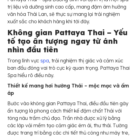
trị liệu và dưỡng sinh cao cấp, mang đậm âm hưởng
văn hóa Thái Lan, sẽ thực sự mang lại trải nghiệm
xuất sắc cho khách hàng khi tới đây.
Không gian Pattaya Thai – Yếu
tố tạo ấn tượng ngay từ ánh
nhìn đầu tiên
Trong lĩnh vực
spa
, trải nghiệm thị giác và cảm xúc
ban đầu đóng vai trò cực kỳ quan trọng. Pattaya Thai
Spa hiểu rõ điều này.
Thiết kế mang hơi hướng Thái – mộc mạc và ấm
áp
Bước vào không gian Pattaya Thai, điều đầu tiên gây
ấn tượng là phong cách thiết kế đậm chất Thái với
tông nâu trầm chủ đạo. Trần nhà được xử lý bằng
các lớp vải mềm tạo cảm giác êm ái, thư thái. Tường
được trang trí bằng các chi tiết thủ công như mây tre,