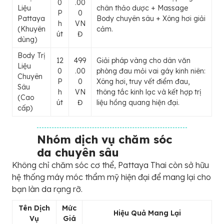
0
.00
Liệu
chân thảo dược + Massage
P
0
Pattaya
Body chuyên sâu + Xông hơi giải
h
VN
(Khuyên
cảm.
út
Đ
dùng)
Body Trị
12
499
Giải pháp vàng cho dân văn
Liệu
0
.00
phòng đau mỏi vai gáy kinh niên:
Chuyên
P
0
Xông hơi, truy vết điểm đau,
Sâu
h
VN
thông tắc kinh lạc và kết hợp trị
(Cao
út
Đ
liệu hồng quang hiện đại.
cấp)
Nhóm dịch vụ chăm sóc
da chuyên sâu
Không chỉ chăm sóc cơ thể, Pattaya Thai còn sở hữu
hệ thống máy móc thẩm mỹ hiện đại để mang lại cho
bạn làn da rạng rỡ.
Tên Dịch
Mức
Hiệu Quả Mang Lại
Vụ
Giá