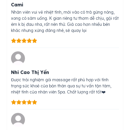
Cami
Nhân viên vui vẻ nhiệt tình, mới vào có trà gừng nóng,
xong có sâm uống. K gian riêng tư thơm dễ chịu, gội rất
êm k bị đau nha, rất nên thử. Giá cao hơn nhiều bên
khác nhưng xứng đáng nhé, sẽ quay lại
Nhi Cao Thị Yến
Được trải nghiệm gói massage rất phù hợp với tình
trạng sức khoẻ của bản thân qua sự tư vấn tận tâm,
nhiệt tình của nhân viên Spa. Chất lượng rất tốt❤️