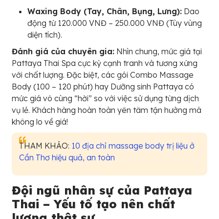
Waxing Body (Tay, Chân, Bụng, Lưng):
Dao
động từ 120.000 VNĐ – 250.000 VNĐ (Tùy vùng
diện tích).
Đánh giá của chuyên gia:
Nhìn chung, mức giá tại
Pattaya Thai Spa cực kỳ cạnh tranh và tương xứng
với chất lượng. Đặc biệt, các gói Combo Massage
Body (100 – 120 phút) hay Dưỡng sinh Pattaya có
mức giá vô cùng “hời” so với việc sử dụng từng dịch
vụ lẻ. Khách hàng hoàn toàn yên tâm tận hưởng mà
không lo về giá!
THAM KHẢO:
10 địa chỉ massage body trị liệu ở
Cần Thơ hiệu quả, an toàn
Đội ngũ nhân sự của Pattaya
Thai – Yếu tố tạo nên chất
lượng thật sự