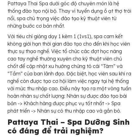
Pattaya Thai Spa dưới góc độ chuyên môn là hệ
thống đào tạo nội bộ. Thay vì tuyển dụng ồ ạt thợ trôi
nổi, spa chú trọng việc đào tạo kỹ thuật viên từ
những bước cơ bản nhất.
Với tiêu chí giảng dạy 1 kèm 1 (1vs1), spa cam kết
không giới hạn thời gian đào tạo cho đến khi học viên
thực sự thạo nghề. Việc tổ chức các đợt học nâng
cao tay nghề thường xuyên cho kỹ thuật viên chủ
chốt để cập nhật xu hướng chứng tỏ cái “Tâm” và
“Tầm” của ban lãnh đạo. Đặc biệt, học viên sau khi ra
nghề còn được tạo cơ hội làm việc ngay tại hệ thống
với mức thu nhập cao. Điều này tạo ra một vòng tuần
hoàn nhân sự chất lượng: Nhân sự được đào tạo bài
bản -> Khách hàng được phục vụ tốt nhất -> Spa
phát triển -> Nhân sự có thu nhập cao và gắn bó.
Pattaya Thai – Spa Dưỡng Sinh
có đáng để trải nghiệm?