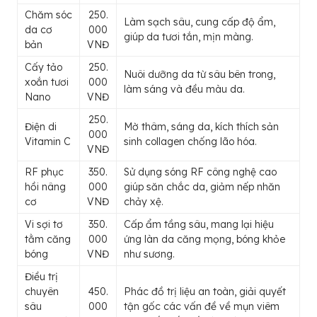
Chăm sóc
250.
Làm sạch sâu, cung cấp độ ẩm,
da cơ
000
giúp da tươi tắn, mịn màng.
bản
VNĐ
Cấy tảo
250.
Nuôi dưỡng da từ sâu bên trong,
xoắn tươi
000
làm sáng và đều màu da.
Nano
VNĐ
250.
Điện di
Mờ thâm, sáng da, kích thích sản
000
Vitamin C
sinh collagen chống lão hóa.
VNĐ
RF phục
350.
Sử dụng sóng RF công nghệ cao
hồi nâng
000
giúp săn chắc da, giảm nếp nhăn
cơ
VNĐ
chảy xệ.
Vi sợi tơ
350.
Cấp ẩm tầng sâu, mang lại hiệu
tằm căng
000
ứng làn da căng mọng, bóng khỏe
bóng
VNĐ
như sương.
Điều trị
chuyên
450.
Phác đồ trị liệu an toàn, giải quyết
sâu
000
tận gốc các vấn đề về mụn viêm