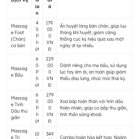
Dịch Vụ
G
Gi
ia
á
n
4
179.
Massag
Ấn huyệt lòng bàn chân, giúp lưu
5
00
e Foot
thông khí huyết, giảm căng
P
0
(Chân)
thẳng cực kỳ hiệu quả sau một
h
VN
cơ bản
ngày đi lại nhiều.
út
Đ
6
229
0
.00
Dành riêng cho mẹ bầu, sử dụng
Massag
P
0
lực tay êm ái, an toàn giúp giảm
e Bầu
h
VN
thiểu đau lưng, nhức mỏi thai kỳ.
út
Đ
6
279
Massag
0
.00
Xoa bóp toàn thân với tinh dầu
e Tinh
P
0
thiên nhiên, giúp cơ bắp thư giãn,
Dầu thư
h
VN
tinh thần sảng khoái.
giãn
út
Đ
Massag
10
349
e Trị
Combo hoàn hảo kết hợp: Ngâm