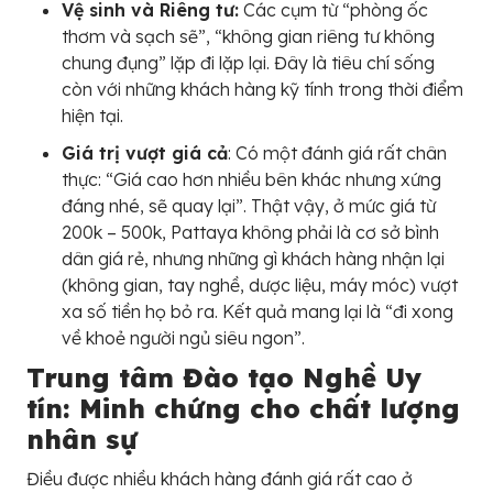
Vệ sinh và Riêng tư:
Các cụm từ “phòng ốc
thơm và sạch sẽ”, “không gian riêng tư không
chung đụng” lặp đi lặp lại. Đây là tiêu chí sống
còn với những khách hàng kỹ tính trong thời điểm
hiện tại.
Giá trị vượt giá cả
: Có một đánh giá rất chân
thực: “Giá cao hơn nhiều bên khác nhưng xứng
đáng nhé, sẽ quay lại”. Thật vậy, ở mức giá từ
200k – 500k, Pattaya không phải là cơ sở bình
dân giá rẻ, nhưng những gì khách hàng nhận lại
(không gian, tay nghề, dược liệu, máy móc) vượt
xa số tiền họ bỏ ra. Kết quả mang lại là “đi xong
về khoẻ người ngủ siêu ngon”.
Trung tâm Đào tạo Nghề Uy
tín: Minh chứng cho chất lượng
nhân sự
Điều được nhiều khách hàng đánh giá rất cao ở