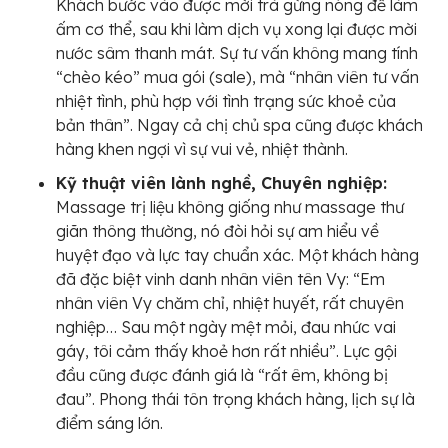
Khách bước vào được mời trà gừng nóng để làm
ấm cơ thể, sau khi làm dịch vụ xong lại được mời
nước sâm thanh mát. Sự tư vấn không mang tính
“chèo kéo” mua gói (sale), mà “nhân viên tư vấn
nhiệt tình, phù hợp với tình trạng sức khoẻ của
bản thân”. Ngay cả chị chủ spa cũng được khách
hàng khen ngợi vì sự vui vẻ, nhiệt thành.
Kỹ thuật viên lành nghề, Chuyên nghiệp:
Massage trị liệu không giống như massage thư
giãn thông thường, nó đòi hỏi sự am hiểu về
huyệt đạo và lực tay chuẩn xác. Một khách hàng
đã đặc biệt vinh danh nhân viên tên Vy: “Em
nhân viên Vy chăm chỉ, nhiệt huyết, rất chuyên
nghiệp… Sau một ngày mệt mỏi, đau nhức vai
gáy, tôi cảm thấy khoẻ hơn rất nhiều”. Lực gội
đầu cũng được đánh giá là “rất êm, không bị
đau”. Phong thái tôn trọng khách hàng, lịch sự là
điểm sáng lớn.