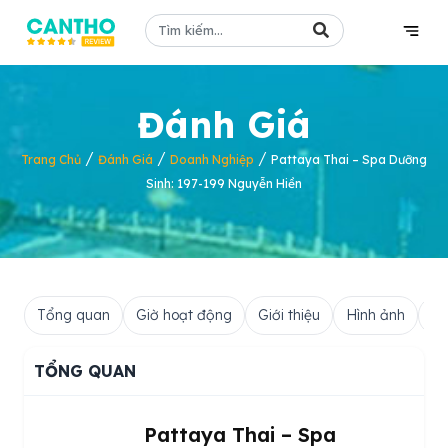
Đánh Giá
/
/
/
Trang Chủ
Đánh Giá
Doanh Nghiệp
Pattaya Thai – Spa Dưỡng
Sinh: 197-199 Nguyễn Hiền
Tổng quan
Giờ hoạt động
Giới thiệu
Hình ảnh
Hỏ
TỔNG QUAN
Pattaya Thai – Spa