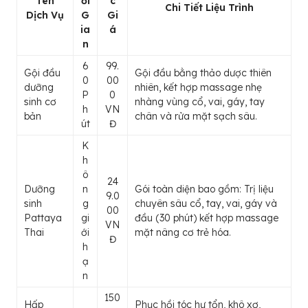
Tên
ời
c
Chi Tiết Liệu Trình
Dịch Vụ
G
Gi
ia
á
n
6
99.
Gội đầu
Gội đầu bằng thảo dược thiên
0
00
dưỡng
nhiên, kết hợp massage nhẹ
P
0
sinh cơ
nhàng vùng cổ, vai, gáy, tay
h
VN
bản
chân và rửa mặt sạch sâu.
út
Đ
K
h
ô
24
Dưỡng
n
Gói toàn diện bao gồm: Trị liệu
9.0
sinh
g
chuyên sâu cổ, tay, vai, gáy và
00
Pattaya
gi
đầu (30 phút) kết hợp massage
VN
Thai
ới
mặt nâng cơ trẻ hóa.
Đ
h
ạ
n
150
Hấp
Phục hồi tóc hư tổn, khô xơ,