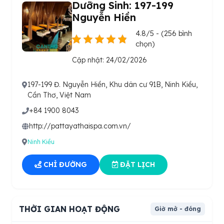
Dưỡng Sinh: 197-199
Nguyễn Hiền
4.8/5 - (256 bình
chọn)
Cập nhật: 24/02/2026
197-199 Đ. Nguyễn Hiền, Khu dân cư 91B, Ninh Kiều,
Cần Thơ, Việt Nam
+84 1900 8043
http://pattayathaispa.com.vn/
Ninh Kiều
CHỈ ĐƯỜNG
ĐẶT LỊCH
THỜI GIAN HOẠT ĐỘNG
Giờ mở - đóng