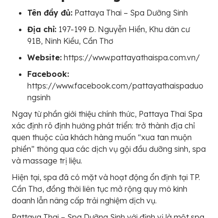
Tên đầy đủ:
Pattaya Thai – Spa Dưỡng Sinh
Địa chỉ:
197-199 Đ. Nguyễn Hiền, Khu dân cư
91B, Ninh Kiều, Cần Thơ
Website:
https://www.pattayathaispa.com.vn/
Facebook:
https://www.facebook.com/pattayathaispaduo
ngsinh
Ngay từ phần giới thiệu chính thức, Pattaya Thai Spa
xác định rõ định hướng phát triển: trở thành địa chỉ
quen thuộc của khách hàng muốn “xua tan muộn
phiền” thông qua các dịch vụ gội đầu dưỡng sinh, spa
và massage trị liệu.
Hiện tại, spa đã có mặt và hoạt động ổn định tại TP.
Cần Thơ, đồng thời liên tục mở rộng quy mô kinh
doanh lẫn nâng cấp trải nghiệm dịch vụ.
Pattaya Thai – Spa Dưỡng Sinh với định vị là một spa