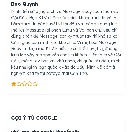
Bao Quynh
Mình đến sử dụng dịch vụ Massage Body toàn thân và
Gội Đầu. Bạn KTV chăm sóc mình không rành huyệt vị,
bấm sai vị trí các huyệt vị tại đầu và toàn sử dụng lực
thô. khi Massage tại phần Lưng và Vai bạn chủ yếu chỉ
dùng chân để Massage, còn kỹ thuật tay thì khá sơ xài.
Cảm giác của mình khá khó chịu. Vì một bài Massage
Body Trị Liệu mà KTV k hiểu rõ cơ thể ,huyệt vị, đường
kinh lạc vậy mà spa vẫn cho lên khách. Tiếp theo về Gội
Đầu, móng tay bạn ktv khá nhọn, khi quào rất đau, mình
kêu nhẹ lại thì bạn quào k vào da đầu. Mình đã có trãi
nghiệm khá tệ tại pataya thái Cần Thơ.
GỢI Ý TỪ GOOGLE
Phù hợp cho người khuyết tật