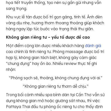
họa tiết truyền thống, tạo nên sự gần gũi nhưng vẫn
sang trọng.
Khu vực lễ tân được bố trí gọn gàng, tinh tế. Ánh đèn
vàng dịu nhẹ, hương thơm thoang thoảng giúp khách
hàng ngay lập tức bước vào trạng thái thư giãn.
Không gian riêng tư – yếu tố được đề cao
Một điểm cộng lớn được nhiều khách hàng
đánh giá
cao chính là tính riêng tư. Phòng massage được bố trí
hợp lý, không gian tách biệt, không gây cảm giác
“chung đụng” hay ồn ào. Nhiều review thực tế ghi
nhận:
“Phòng sạch sẽ, thoáng, không chung đụng với ai.”
“Không gian riêng tư thơm dễ chịu.”
Trong bối cảnh nhiều spa bình dân tại Cần Thơ vẫn sử
dụng không gian mở hoặc giường sát nhau, thì việc
Pattaya Thai đầu tư phòng ốc riêng tư cho thấy định