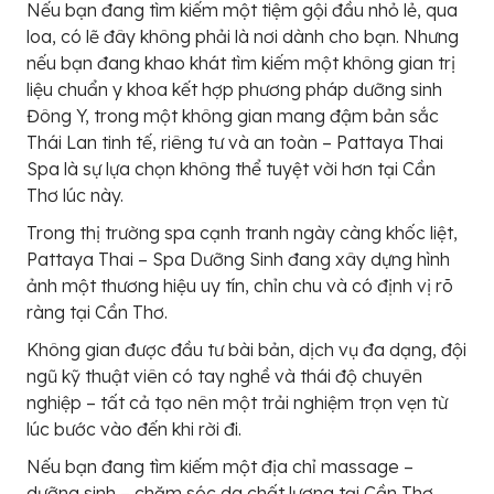
Nếu bạn đang tìm kiếm một tiệm gội đầu nhỏ lẻ, qua
loa, có lẽ đây không phải là nơi dành cho bạn. Nhưng
nếu bạn đang khao khát tìm kiếm một không gian trị
liệu chuẩn y khoa kết hợp phương pháp dưỡng sinh
Đông Y, trong một không gian mang đậm bản sắc
Thái Lan tinh tế, riêng tư và an toàn – Pattaya Thai
Spa là sự lựa chọn không thể tuyệt vời hơn tại Cần
Thơ lúc này.
Trong thị trường spa cạnh tranh ngày càng khốc liệt,
Pattaya Thai – Spa Dưỡng Sinh đang xây dựng hình
ảnh một thương hiệu uy tín, chỉn chu và có định vị rõ
ràng tại Cần Thơ.
Không gian được đầu tư bài bản, dịch vụ đa dạng, đội
ngũ kỹ thuật viên có tay nghề và thái độ chuyên
nghiệp – tất cả tạo nên một trải nghiệm trọn vẹn từ
lúc bước vào đến khi rời đi.
Nếu bạn đang tìm kiếm một địa chỉ massage –
dưỡng sinh – chăm sóc da chất lượng tại Cần Thơ,