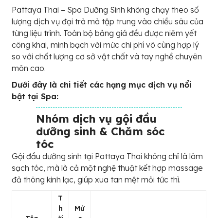
Pattaya Thai – Spa Dưỡng Sinh không chạy theo số
lượng dịch vụ đại trà mà tập trung vào chiều sâu của
từng liệu trình. Toàn bộ bảng giá đều được niêm yết
công khai, minh bạch với mức chi phí vô cùng hợp lý
so với chất lượng cơ sở vật chất và tay nghề chuyên
môn cao.
Dưới đây là chi tiết các hạng mục dịch vụ nổi
bật tại Spa:
Nhóm dịch vụ gội đầu
dưỡng sinh & Chăm sóc
tóc
Gội đầu dưỡng sinh tại Pattaya Thai không chỉ là làm
sạch tóc, mà là cả một nghệ thuật kết hợp massage
đả thông kinh lạc, giúp xua tan mệt mỏi tức thì.
T
h
Mứ