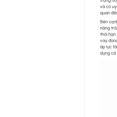
trọng hơ
và có uy 
quan đến
Bên cạnh
năng trả
thời hạn
vay đúng
áp lực t
dụng cá 