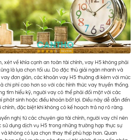
n, xét về khía cạnh an toàn tài chính, vay H5 không phải
cũng là lựa chọn tối ưu. Do đặc thù giải ngân nhanh và
n vay đơn giản, các khoản vay H5 thường đi kèm với mức
 và chi phí cao hơn so với các hình thức vay truyền thống.
g tìm hiểu kỹ, người vay có thể phải đối mặt với các
í phát sinh hoặc điều khoản bất lợi. Điều này dễ dẫn đến
i chính, đặc biệt khi không có kế hoạch trả nợ rõ ràng.
yến nghị từ các chuyên gia tài chính, người vay chỉ nên
 sử dụng dịch vụ H5 trong những trường hợp thực sự
t và không có lựa chọn thay thế phù hợp hơn. Quan