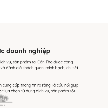
ức doanh nghiệp
ịch vụ, sản phẩm tại Cần Thơ được cộng
và đánh giá khách quan, minh bạch, chi tiết
cung cấp thông tin rõ ràng, là cầu nối giúp
ợc lựa chọn sử dụng dịch vụ, sản phẩm tốt