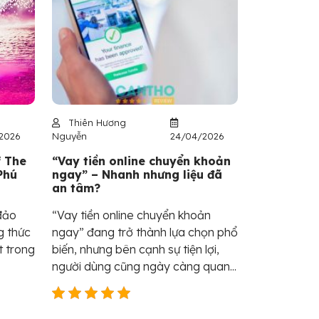
Thiên Hương
2026
Nguyễn
24/04/2026
f The
“Vay tiền online chuyển khoản
Phú
ngay” – Nhanh nhưng liệu đã
an tâm?
đảo
“Vay tiền online chuyển khoản
g thức
ngay” đang trở thành lựa chọn phổ
 trong
biến, nhưng bên cạnh sự tiện lợi,
người dùng cũng ngày càng quan...