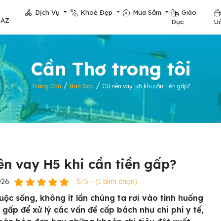
Dịch Vụ
Khoẻ Đẹp
Mua Sắm
Giáo
pAZ
Dục
U
Cần Thơ trong tôi
/
/
Trang Chủ
Bạn Đọc
Có nên vay H5 khi cần tiền gấp?
ên vay H5 khi cần tiền gấp?
026
5/5 - (1 bình chọn)
uộc sống, không ít lần chúng ta rơi vào tình huống
n gấp để xử lý các vấn đề cấp bách như chi phí y tế,