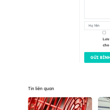
Lưu 
cho 
Tin liên quan