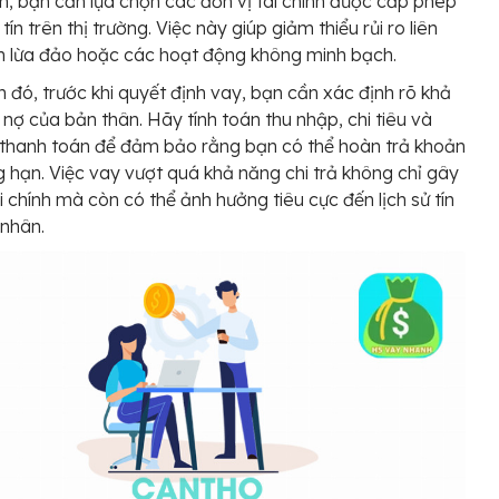
n, bạn cần lựa chọn các đơn vị tài chính được cấp phép
tín trên thị trường. Việc này giúp giảm thiểu rủi ro liên
 lừa đảo hoặc các hoạt động không minh bạch.
 đó, trước khi quyết định vay, bạn cần xác định rõ khả
 nợ của bản thân. Hãy tính toán thu nhập, chi tiêu và
 thanh toán để đảm bảo rằng bạn có thể hoàn trả khoản
 hạn. Việc vay vượt quá khả năng chi trả không chỉ gây
ài chính mà còn có thể ảnh hưởng tiêu cực đến lịch sử tín
nhân.