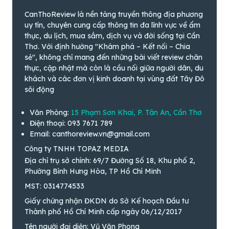
CanThoReview là nền tảng truyền thông địa phương
uy tín, chuyên cung cấp thông tin đa lĩnh vực về ẩm
thực, du lịch, mua sắm, dịch vụ và đời sống tại Cần
Thơ. Với định hướng "Khám phá – Kết nối – Chia
sẻ", không chỉ mang đến những bài viết review chân
thực, cập nhật mà còn là cầu nối giữa người dân, du
khách và các đơn vị kinh doanh tại vùng đất Tây Đô
sôi động
Văn Phòng:
15 Phạm Sơn Khai, P. Tân An, Cần Thơ
Điện thoại: 093 7671 789
Email: canthoreview.vn@gmail.com
Công ty TNHH TOPAZ MEDIA
Địa chỉ trụ sở chính: 69/7 Đường Số 18, Khu phố 2,
Phường Bình Hưng Hòa, TP Hồ Chí Minh
MST: 0314774533
Giấy chứng nhận ĐKDN do Sở Kế hoạch Đầu tư
Thành phố Hồ Chí Minh cấp ngày 06/12/2017
Tên người đại diện: Vũ Văn Phong