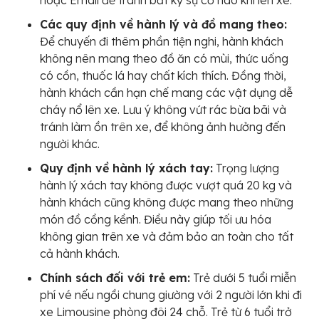
Các quy định về hành lý và đồ mang theo:
Để chuyến đi thêm phần tiện nghi, hành khách
không nên mang theo đồ ăn có mùi, thức uống
có cồn, thuốc lá hay chất kích thích. Đồng thời,
hành khách cần hạn chế mang các vật dụng dễ
cháy nổ lên xe. Lưu ý không vứt rác bừa bãi và
tránh làm ồn trên xe, để không ảnh hưởng đến
người khác.
Quy định về hành lý xách tay:
Trọng lượng
hành lý xách tay không được vượt quá 20 kg và
hành khách cũng không được mang theo những
món đồ cồng kềnh. Điều này giúp tối ưu hóa
không gian trên xe và đảm bảo an toàn cho tất
cả hành khách.
Chính sách đối với trẻ em:
Trẻ dưới 5 tuổi miễn
phí vé nếu ngồi chung giường với 2 người lớn khi đi
xe Limousine phòng đôi 24 chỗ. Trẻ từ 6 tuổi trở