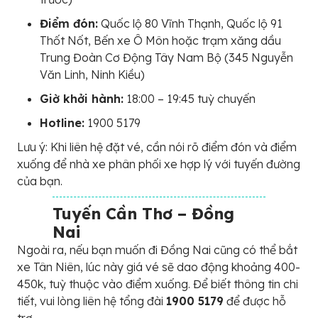
Điểm đón:
Quốc lộ 80 Vĩnh Thạnh, Quốc lộ 91
Thốt Nốt, Bến xe Ô Môn hoặc trạm xăng dầu
Trung Đoàn Cơ Động Tây Nam Bộ (345 Nguyễn
Văn Linh, Ninh Kiều)
Giờ khởi hành:
18:00 – 19:45 tuỳ chuyến
Hotline:
1900 5179
Lưu ý: Khi liên hệ đặt vé, cần nói rõ điểm đón và điểm
xuống để nhà xe phân phối xe hợp lý với tuyến đường
của bạn.
Tuyến Cần Thơ – Đồng
Nai
Ngoài ra, nếu bạn muốn đi Đồng Nai cũng có thể bắt
xe Tân Niên, lúc này giá vé sẽ dao động khoảng 400-
450k, tuỳ thuộc vào điểm xuống. Để biết thông tin chi
tiết, vui lòng liên hệ tổng đài
1900 5179
để được hỗ
trợ.