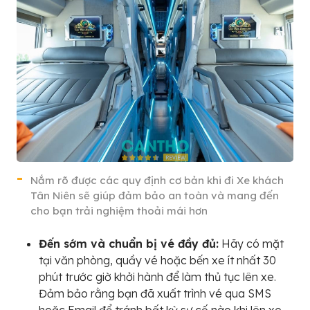
Nắm rõ được các quy định cơ bản khi đi Xe khách
Tân Niên sẽ giúp đảm bảo an toàn và mang đến
cho bạn trải nghiệm thoải mái hơn
Đến sớm và chuẩn bị vé đầy đủ:
Hãy có mặt
tại văn phòng, quầy vé hoặc bến xe ít nhất 30
phút trước giờ khởi hành để làm thủ tục lên xe.
Đảm bảo rằng bạn đã xuất trình vé qua SMS
hoặc Email để tránh bất kỳ sự cố nào khi lên xe.