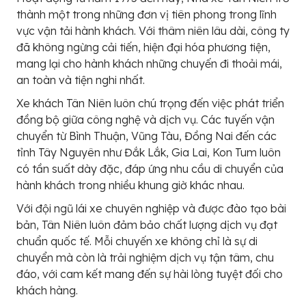
thành một trong những đơn vị tiên phong trong lĩnh
vực vận tải hành khách. Với thâm niên lâu dài, công ty
đã không ngừng cải tiến, hiện đại hóa phương tiện,
mang lại cho hành khách những chuyến đi thoải mái,
an toàn và tiện nghi nhất.
Xe khách Tân Niên luôn chú trọng đến việc phát triển
đồng bộ giữa công nghệ và dịch vụ. Các tuyến vận
chuyển từ Bình Thuận, Vũng Tàu, Đồng Nai đến các
tỉnh Tây Nguyên như Đắk Lắk, Gia Lai, Kon Tum luôn
có tần suất dày đặc, đáp ứng nhu cầu di chuyển của
hành khách trong nhiều khung giờ khác nhau.
Với đội ngũ lái xe chuyên nghiệp và được đào tạo bài
bản, Tân Niên luôn đảm bảo chất lượng dịch vụ đạt
chuẩn quốc tế. Mỗi chuyến xe không chỉ là sự di
chuyển mà còn là trải nghiệm dịch vụ tận tâm, chu
đáo, với cam kết mang đến sự hài lòng tuyệt đối cho
khách hàng.