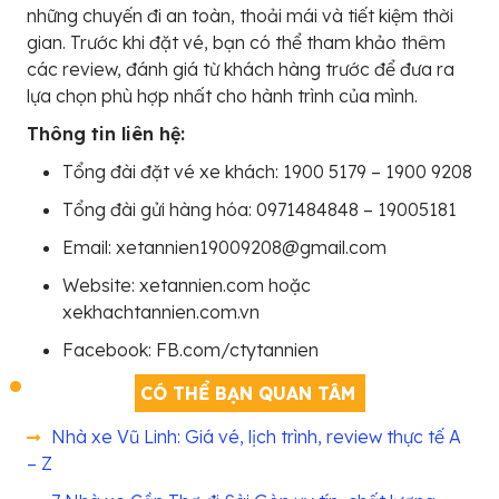
những chuyến đi an toàn, thoải mái và tiết kiệm thời
gian. Trước khi đặt vé, bạn có thể tham khảo thêm
các review, đánh giá từ khách hàng trước để đưa ra
lựa chọn phù hợp nhất cho hành trình của mình.
Thông tin liên hệ:
Tổng đài đặt vé xe khách: 1900 5179 – 1900 9208
Tổng đài gửi hàng hóa: 0971484848 – 19005181
Email: xetannien19009208@gmail.com
Website: xetannien.com hoặc
xekhachtannien.com.vn
Facebook: FB.com/ctytannien
CÓ THỂ BẠN QUAN TÂM
Nhà xe Vũ Linh: Giá vé, lịch trình, review thực tế A
– Z