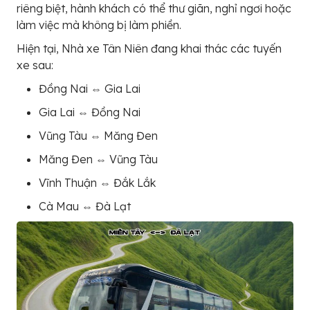
riêng biệt, hành khách có thể thư giãn, nghỉ ngơi hoặc
làm việc mà không bị làm phiền.
Hiện tại, Nhà xe Tân Niên đang khai thác các tuyến
xe sau:
Đồng Nai ⇔ Gia Lai
Gia Lai ⇔ Đồng Nai
Vũng Tàu ⇔ Măng Đen
Măng Đen ⇔ Vũng Tàu
Vĩnh Thuận ⇔ Đắk Lắk
Cà Mau ⇔ Đà Lạt