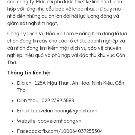
của công ty. Mức chi phí được thiết kế linh hoạt, phù
hợp với từng nhu cầu bảo vệ khác nhau, từ quy mô
nhỏ đến những dự án lớn đòi hỏi lực lượng đông và
giám sát nghiêm ngặt.
Công Ty Dịch Vụ Bảo Vệ Lâm Hoàng hiện đang là lựa
chọn đáng tin cậy cho các tổ chức, doanh nghiệp và
cá nhân đang tìm kiếm một dịch vụ bảo vệ chuyên
nghiệp, hiệu quả và phù hợp với đặc thù khu vực Cần
Thơ.
Thông tin liên hệ:
Địa chỉ: 125A Mậu Thân, An Hòa, Ninh Kiều, Cần
Thơ
Điện thoại: 029 2389 3888
Email: baovelamhoang@gmail.com
Website: baovelamhoang.vn
Facebook: fb.com/100064037255304