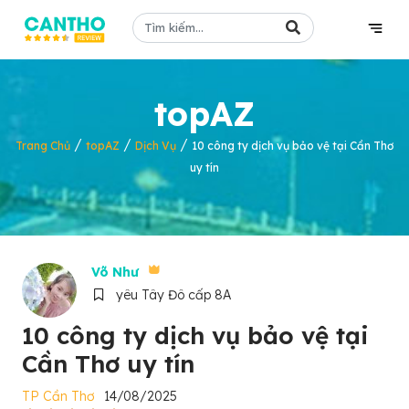
topAZ
/
/
/
Trang Chủ
topAZ
Dịch Vụ
10 công ty dịch vụ bảo vệ tại Cần Thơ
uy tín
Võ Như
yêu Tây Đô cấp 8A
10 công ty dịch vụ bảo vệ tại
Cần Thơ uy tín
TP Cần Thơ
14/08/2025