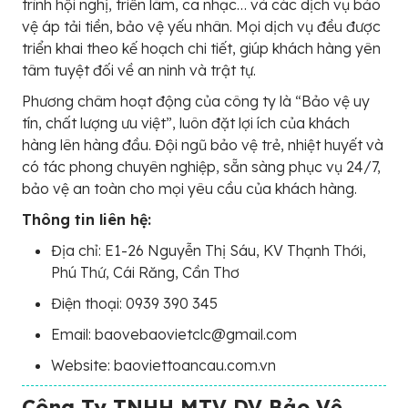
trình hội nghị, triển lãm, ca nhạc… và các dịch vụ bảo
vệ áp tải tiền, bảo vệ yếu nhân. Mọi dịch vụ đều được
triển khai theo kế hoạch chi tiết, giúp khách hàng yên
tâm tuyệt đối về an ninh và trật tự.
Phương châm hoạt động của công ty là “Bảo vệ uy
tín, chất lượng ưu việt”, luôn đặt lợi ích của khách
hàng lên hàng đầu. Đội ngũ bảo vệ trẻ, nhiệt huyết và
có tác phong chuyên nghiệp, sẵn sàng phục vụ 24/7,
bảo vệ an toàn cho mọi yêu cầu của khách hàng.
Thông tin liên hệ:
Địa chỉ: E1-26 Nguyễn Thị Sáu, KV Thạnh Thới,
Phú Thứ, Cái Răng, Cần Thơ
Điện thoại: 0939 390 345
Email: baovebaovietclc@gmail.com
Website: baoviettoancau.com.vn
Công Ty TNHH MTV DV Bảo Vệ