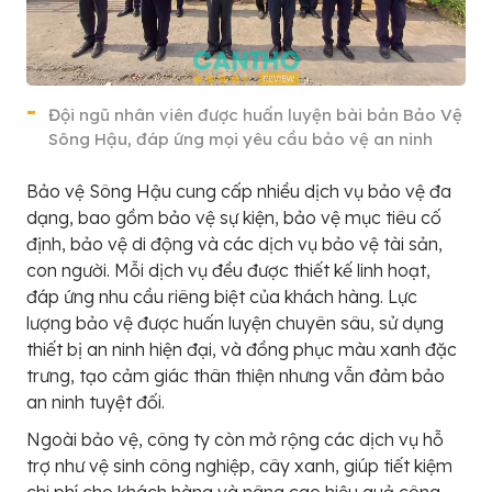
Đội ngũ nhân viên được huấn luyện bài bản Bảo Vệ
Sông Hậu, đáp ứng mọi yêu cầu bảo vệ an ninh
Bảo vệ Sông Hậu cung cấp nhiều dịch vụ bảo vệ đa
dạng, bao gồm bảo vệ sự kiện, bảo vệ mục tiêu cố
định, bảo vệ di động và các dịch vụ bảo vệ tài sản,
con người. Mỗi dịch vụ đều được thiết kế linh hoạt,
đáp ứng nhu cầu riêng biệt của khách hàng. Lực
lượng bảo vệ được huấn luyện chuyên sâu, sử dụng
thiết bị an ninh hiện đại, và đồng phục màu xanh đặc
trưng, tạo cảm giác thân thiện nhưng vẫn đảm bảo
an ninh tuyệt đối.
Ngoài bảo vệ, công ty còn mở rộng các dịch vụ hỗ
trợ như vệ sinh công nghiệp, cây xanh, giúp tiết kiệm
chi phí cho khách hàng và nâng cao hiệu quả công