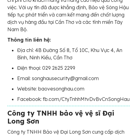
việc. Với uy tín đã được khẳng định, Bảo vệ Sông Hậu
tiếp tục phát triển và cam kết mang đến chất lượng
dịch vụ hàng đầu tại Cần Thơ và các tỉnh miền Tây
Nam Bộ.
Thông tin liên hệ:
Địa chỉ: 4B Đường Số 8, Tổ 10C, Khu Vực 4, An
Bình, Ninh Kiều, Cần Thơ
Điện thoại: 029 2625 2299
Email: songhausecurity@gmail.com
Website: baovesonghau.com
Facebook: fb.com/CtyTnhhMtvDvBvCnSongHau
Công ty TNHH bảo vệ vệ sĩ Đại
Long Sơn
Công ty TNHH Bảo vệ Đại Long Sơn cung cấp dịch