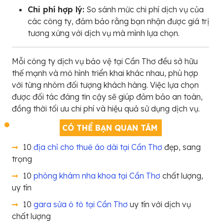
Chi phí hợp lý:
So sánh mức chi phí dịch vụ của
các công ty, đảm bảo rằng bạn nhận được giá trị
tương xứng với dịch vụ mà mình lựa chọn.
Mỗi công ty dịch vụ bảo vệ tại Cần Thơ đều sở hữu
thế mạnh và mô hình triển khai khác nhau, phù hợp
với từng nhóm đối tượng khách hàng. Việc lựa chọn
được đối tác đáng tin cậy sẽ giúp đảm bảo an toàn,
đồng thời tối ưu chi phí và hiệu quả sử dụng dịch vụ.
CÓ THỂ BẠN QUAN TÂM
10
địa chỉ cho thuê áo dài tại Cần Thơ
đẹp, sang
trọng
10
phòng khám nha khoa tại Cần Thơ
chất lượng,
uy tín
10
gara sửa ô tô tại Cần Thơ
uy tín với dịch vụ
chất lượng