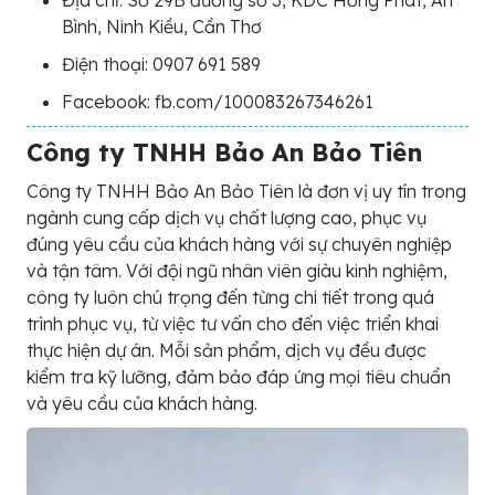
Địa chỉ: Số 29B đường số 3, KDC Hồng Phát, An
Bình, Ninh Kiều, Cần Thơ
Điện thoại: 0907 691 589
Facebook: fb.com/100083267346261
Công ty TNHH Bảo An Bảo Tiên
Công ty TNHH Bảo An Bảo Tiên là đơn vị uy tín trong
ngành cung cấp dịch vụ chất lượng cao, phục vụ
đúng yêu cầu của khách hàng với sự chuyên nghiệp
và tận tâm. Với đội ngũ nhân viên giàu kinh nghiệm,
công ty luôn chú trọng đến từng chi tiết trong quá
trình phục vụ, từ việc tư vấn cho đến việc triển khai
thực hiện dự án. Mỗi sản phẩm, dịch vụ đều được
kiểm tra kỹ lưỡng, đảm bảo đáp ứng mọi tiêu chuẩn
và yêu cầu của khách hàng.