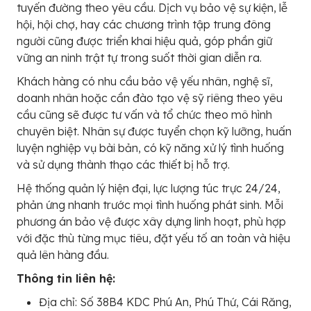
tuyến đường theo yêu cầu. Dịch vụ bảo vệ sự kiện, lễ
hội, hội chợ, hay các chương trình tập trung đông
người cũng được triển khai hiệu quả, góp phần giữ
vững an ninh trật tự trong suốt thời gian diễn ra.
Khách hàng có nhu cầu bảo vệ yếu nhân, nghệ sĩ,
doanh nhân hoặc cần đào tạo vệ sỹ riêng theo yêu
cầu cũng sẽ được tư vấn và tổ chức theo mô hình
chuyên biệt. Nhân sự được tuyển chọn kỹ lưỡng, huấn
luyện nghiệp vụ bài bản, có kỹ năng xử lý tình huống
và sử dụng thành thạo các thiết bị hỗ trợ.
Hệ thống quản lý hiện đại, lực lượng túc trực 24/24,
phản ứng nhanh trước mọi tình huống phát sinh. Mỗi
phương án bảo vệ được xây dựng linh hoạt, phù hợp
với đặc thù từng mục tiêu, đặt yếu tố an toàn và hiệu
quả lên hàng đầu.
Thông tin liên hệ:
Địa chỉ: Số 38B4 KDC Phú An, Phú Thứ, Cái Răng,