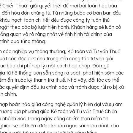
 Chiến Thuật giải quyết triệt để mọi bài toán hóc búa
n đến hóa đơn chứng từ. Từ những bước cơ bản ban đầu
khâu hạch toán chi tiết đều được công ty tuân thủ
gặt theo các bộ luật hiện hành. Khách hàng sẽ luôn có
 tổng quan và rõ ràng nhất về tình hình tài chính của
mình qua từng tháng.
 các nghiệp vụ thông thường, Kế toán và Tư vấn Thuế
uật còn đặc biệt chú trọng đến công tác tư vấn giải
 ưu hóa chi phí hợp lý một cách hợp pháp. Đội ngũ
ia từ hệ thống luôn sẵn sàng rà soát, phát hiện sớm các
tiềm ẩn trước kỳ thanh tra thuế. Nhờ vậy, đối tác có thể
ác quyết định đầu tư chính xác và tránh được rủi ro bị xử
h chính.
 hợp hoàn hảo giữa công nghệ quản lý hiện đại và sự am
 trường địa phương giúp Kế toán và Tư vấn Thuế Chiến
i nhánh Sóc Trăng ngày càng chiếm trọn niềm tin.
hiệp sẽ tiết kiệm được khoản ngân sách lớn dành cho
 hành một bộ máy nhân sự nội bộ cồng kềnh.