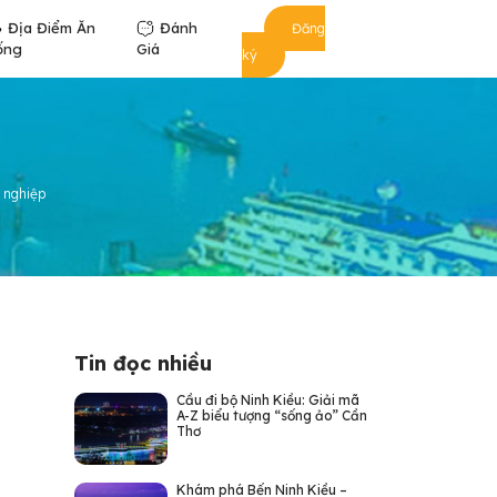
Địa Điểm Ăn
Đánh
Đăng
ống
Giá
ký
n nghiệp
Tin đọc nhiều
Cầu đi bộ Ninh Kiều: Giải mã
A-Z biểu tượng “sống ảo” Cần
Thơ
Khám phá Bến Ninh Kiều –