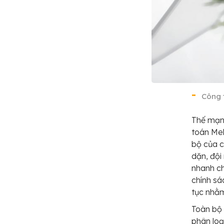
Công 
Thế mạnh
toán Mek
bộ của c
dặn, đội
nhanh ch
chính sá
tục nhằm
Toàn bộ 
phân loạ