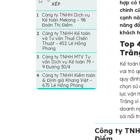
hợp có 
XẾP
chính c
Công ty TNHH Dịch vụ
cạnh nă
Kế toán Mekong – 98
năng đồ
Đoàn Thị Điểm
khách 
Công ty TNHH Kế toán
và Tư vấn Thuế Chiến
Top 4
Thuật – 452 Lê Hồng
Phong
Trăn
Công ty TNHH MTV Tư
vấn Dịch vụ Kế toán 79 –
Kế toán 
9 Đường 30/4
vai trò 
Công ty TNHH Kiểm toán
quy định
& Định giá Khang Việt –
675 Lê Hồng Phong
chọn sử
lực vận 
Trăng vì
doanh ng
sôi nổi 
Công ty TNH
Điểm