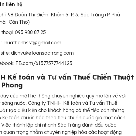
in liên hệ
chỉ: 98 Đoàn Thị Điểm, Khóm 5, P. 3, Sóc Trăng (P. Phú
mới, Cần Thơ)
 thoại: 093 988 87 25
il: huathanhsst@gmail.com
site: dichvuketoansoctrang.com
ebook: FB.com/61577577744125
H Kế toán và Tư vấn Thuế Chiến Thuật
 Phong
duy của một hệ thống chuyên nghiệp quy mô lớn về với
t sông nước, Công ty TNHH Kế toán và Tư vấn Thuế
uật tạo điều kiện cho khách hàng có thể tiếp cận những
p kế toán chuẩn hóa theo tiêu chuẩn quốc gia một cách
 Việc thành lập chi nhánh Sóc Trăng đánh dấu bước
ển quan trọng nhằm chuyên nghiệp hóa các hoạt động