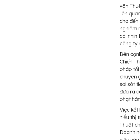
vấn Thuế
liên qua
cho đến 
nghiêm n
cái nhìn
công ty 
Bên cạnh
Chiến Th
pháp tối
chuyên g
sai sót 
đưa ra c
phạt hàn
Việc kết
hiểu thị
Thuật ch
Doanh ng
việc vận