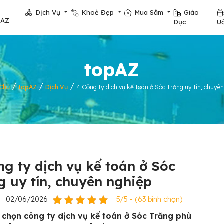
Dịch Vụ
Khoẻ Đẹp
Mua Sắm
Giáo
pAZ
Dục
U
topAZ
/
/
/
Chủ
topAZ
Dịch Vụ
4 Công ty dịch vụ kế toán ở Sóc Trăng uy tín, chuyê
ng ty dịch vụ kế toán ở Sóc
g uy tín, chuyên nghiệp
g
02/06/2026
5/5 - (63 bình chọn)
a chọn công ty dịch vụ kế toán ở Sóc Trăng phù