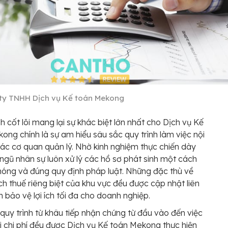
ty TNHH Dịch vụ Kế toán Mekong
 cốt lõi mang lại sự khác biệt lớn nhất cho Dịch vụ Kế
ong chính là sự am hiểu sâu sắc quy trình làm việc nội
ác cơ quan quản lý. Nhờ kinh nghiệm thực chiến dày
 ngũ nhân sự luôn xử lý các hồ sơ phát sinh một cách
óng và đúng quy định pháp luật. Những đặc thù về
ch thuế riêng biệt của khu vực đều được cập nhật liên
 bảo vệ lợi ích tối đa cho doanh nghiệp.
quy trình từ khâu tiếp nhận chứng từ đầu vào đến việc
i chi phí đều được Dịch vụ Kế toán Mekong thực hiện