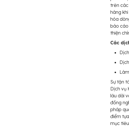
trên các
hàng khi
hóa dòng
báo cáo 
thiện ch
Các dịc
Dịch
Dịch
Làm 
Sự tận t
Dịch vụ
lâu dài 
đồng ngh
pháp quả
điểm tựa
mục tiêu