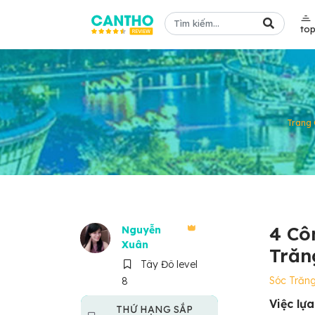
to
Trang 
4 Cô
Nguyễn
Xuân
Trăn
Tây Đô level
Sóc Trăn
8
Việc lự
THỨ HẠNG SẮP