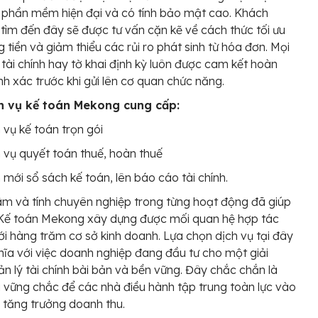
 phần mềm hiện đại và có tính bảo mật cao. Khách
 tìm đến đây sẽ được tư vấn cặn kẽ về cách thức tối ưu
 tiền và giảm thiểu các rủi ro phát sinh từ hóa đơn. Mọi
tài chính hay tờ khai định kỳ luôn được cam kết hoàn
ính xác trước khi gửi lên cơ quan chức năng.
h vụ kế toán Mekong cung cấp:
 vụ kế toán trọn gói
 vụ quyết toán thuế, hoàn thuế
mới sổ sách kế toán, lên báo cáo tài chính.
âm và tính chuyên nghiệp trong từng hoạt động đã giúp
 Kế toán Mekong xây dựng được mối quan hệ hợp tác
với hàng trăm cơ sở kinh doanh. Lựa chọn dịch vụ tại đây
ĩa với việc doanh nghiệp đang đầu tư cho một giải
n lý tài chính bài bản và bền vững. Đây chắc chắn là
 vững chắc để các nhà điều hành tập trung toàn lực vào
 tăng trưởng doanh thu.