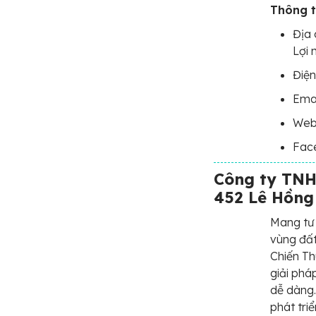
Thông t
Địa 
Lợi 
Điện
Ema
Web
Fac
Công ty TNH
452 Lê Hồng
Mang tư 
vùng đấ
Chiến Th
giải phá
dễ dàng.
phát tri