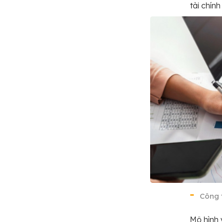
tài chín
Công 
Mô hình 