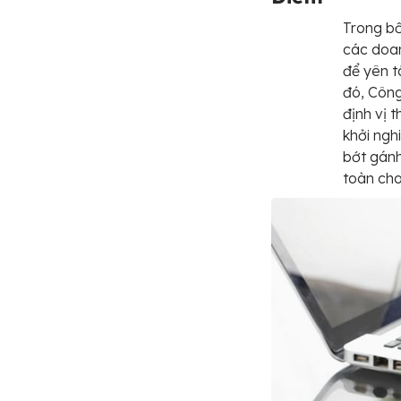
Trong bố
các doan
để yên t
đó, Côn
định vị 
khởi ngh
bớt gánh
toàn cho