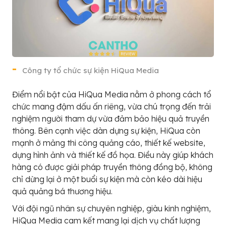
Công ty tổ chức sự kiện HiQua Media
Điểm nổi bật của HiQua Media nằm ở phong cách tổ
chức mang đậm dấu ấn riêng, vừa chú trọng đến trải
nghiệm người tham dự vừa đảm bảo hiệu quả truyền
thông. Bên cạnh việc dàn dựng sự kiện, HiQua còn
mạnh ở mảng thi công quảng cáo, thiết kế website,
dựng hình ảnh và thiết kế đồ họa. Điều này giúp khách
hàng có được giải pháp truyền thông đồng bộ, không
chỉ dừng lại ở một buổi sự kiện mà còn kéo dài hiệu
quả quảng bá thương hiệu.
Với đội ngũ nhân sự chuyên nghiệp, giàu kinh nghiệm,
HiQua Media cam kết mang lại dịch vụ chất lượng