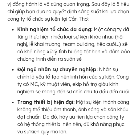
vị đồng hành là vô cùng quan trọng. Sau đây là 5 tiêu
chí giúp bạn đưa ra quyết định sáng suốt khi lựa chọn
công ty tổ chức sự kiện tại Cần Thơ:
Kinh nghiệm tổ chức đa dạng:
Một công ty đã
từng thực hiện nhiều loại sự kiện khác nhau (hội
nghị, lễ khai trương, team building, tiệc cưới…) sẽ
có khả năng xử lý tình huống tốt hơn và đảm bảo
chương trình diễn ra suôn sẻ.
Đội ngũ nhân sự chuyên nghiệp:
Nhân sự
chính là yếu tố tạo nên linh hồn của sự kiện. Công
ty có MC, kỹ thuật viên, ekip hỗ trợ giàu kinh
nghiệm sẽ mang đến sự chỉn chu từ đầu đến cuối.
Trang thiết bị hiện đại:
Một sự kiện thành công
không thể thiếu âm thanh, ánh sáng và sân khấu
đạt chuẩn. Do đó, hãy ưu tiên lựa chọn công ty
có hệ thống thiết bị tiên tiến, đủ khả năng phục
vụ sự kiện quy mô lớn.