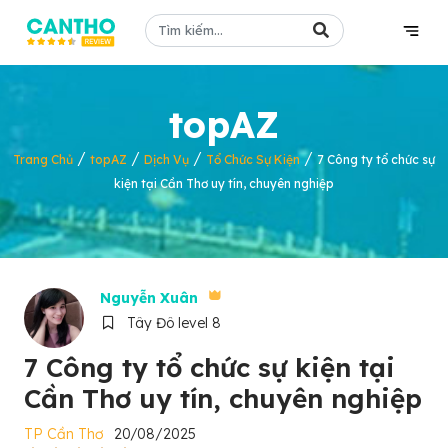
topAZ
/
/
/
/
Trang Chủ
topAZ
Dịch Vụ
Tổ Chức Sự Kiện
7 Công ty tổ chức sự
kiện tại Cần Thơ uy tín, chuyên nghiệp
Nguyễn Xuân
Tây Đô level 8
7 Công ty tổ chức sự kiện tại
Cần Thơ uy tín, chuyên nghiệp
TP Cần Thơ
20/08/2025