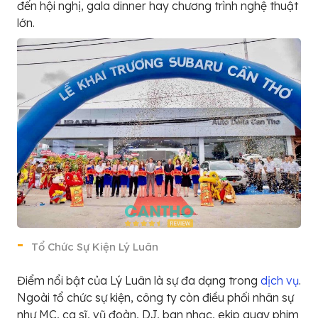
đến hội nghị, gala dinner hay chương trình nghệ thuật
lớn.
Tổ Chức Sự Kiện Lý Luân
Điểm nổi bật của Lý Luân là sự đa dạng trong
dịch vụ
.
Ngoài tổ chức sự kiện, công ty còn điều phối nhân sự
như MC, ca sĩ, vũ đoàn, DJ, ban nhạc, ekip quay phim