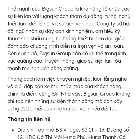
Thế mạnh của Bigsun Group là khả năng tổ chức các
sự kiện lớn với lượng khách tham dự đông, từ hội nghị,
triển lãm đến lễ hội và sự kiện văn hóa. Công ty sở hữu
đội ngũ nhân sự dày dạn kinh nghiệm, am hiểu kỹ
thuật sân khấu cùng hệ thống thiết bị hiện đại, giúp
đảm bảo chương trình diễn ra trọn vẹn và an toàn.
Bên cạnh đó, Bigsun Group còn có lợi thế trong lĩnh
vực quảng cáo, truyền thông, giúp sự kiện lan tỏa
mạnh mẽ hơn đến công chúng.
Phong cách làm việc chuyên nghiệp, luôn lắng nghe
và giải đáp cặn kẽ mọi thắc mắc của khách hàng
chính là điểm cộng lớn. Nhờ vậy, Bigsun Group không
chỉ tạo nên những sự kiện thành công mà còn xây
dựng được mối quan hệ lâu dài với nhiều đối tác.
Thông tin liên hệ
Địa chỉ: Tòa nhà BS Village, Số 11 – 13, Đường số
12, KDC Đô Thị Mới Hưng Phú, Hưng Thạnh, Cái