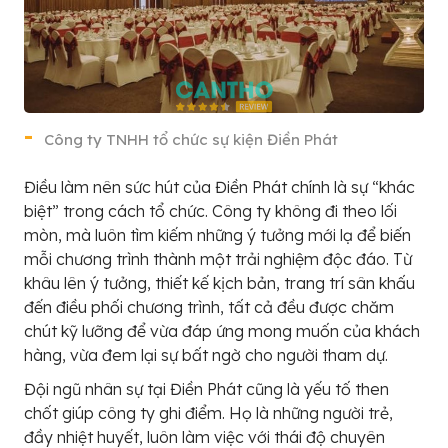
Công ty TNHH tổ chức sự kiện Điền Phát
Điều làm nên sức hút của Điền Phát chính là sự “khác
biệt” trong cách tổ chức. Công ty không đi theo lối
mòn, mà luôn tìm kiếm những ý tưởng mới lạ để biến
mỗi chương trình thành một trải nghiệm độc đáo. Từ
khâu lên ý tưởng, thiết kế kịch bản, trang trí sân khấu
đến điều phối chương trình, tất cả đều được chăm
chút kỹ lưỡng để vừa đáp ứng mong muốn của khách
hàng, vừa đem lại sự bất ngờ cho người tham dự.
Đội ngũ nhân sự tại Điền Phát cũng là yếu tố then
chốt giúp công ty ghi điểm. Họ là những người trẻ,
đầy nhiệt huyết, luôn làm việc với thái độ chuyên