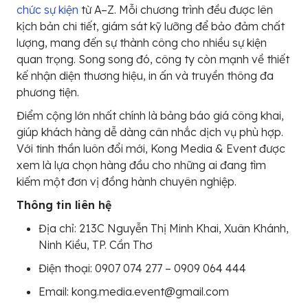
chức sự kiện
từ A–Z. Mỗi chương trình đều được lên
kịch bản chi tiết, giám sát kỹ lưỡng để bảo đảm chất
lượng, mang đến sự thành công cho nhiều sự kiện
quan trọng. Song song đó, công ty còn mạnh về thiết
kế nhận diện thương hiệu, in ấn và truyền thông đa
phương tiện.
Điểm cộng lớn nhất chính là bảng báo giá công khai,
giúp khách hàng dễ dàng cân nhắc dịch vụ phù hợp.
Với tinh thần luôn đổi mới, Kong Media & Event được
xem là lựa chọn hàng đầu cho những ai đang tìm
kiếm một đơn vị đồng hành chuyên nghiệp.
Thông tin liên hệ
Địa chỉ: 213C Nguyễn Thị Minh Khai, Xuân Khánh,
Ninh Kiều, TP. Cần Thơ
Điện thoại: 0907 074 277 – 0909 064 444
Email: kong.media.event@gmail.com