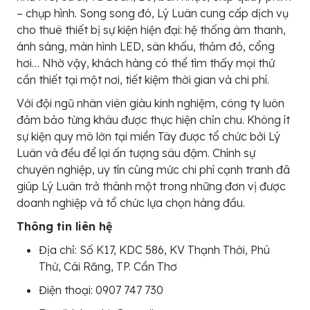
– chụp hình. Song song đó, Lý Luân cung cấp dịch vụ
cho thuê thiết bị sự kiện hiện đại: hệ thống âm thanh,
ánh sáng, màn hình LED, sân khấu, thảm đỏ, cổng
hơi… Nhờ vậy, khách hàng có thể tìm thấy mọi thứ
cần thiết tại một nơi, tiết kiệm thời gian và chi phí.
Với đội ngũ nhân viên giàu kinh nghiệm, công ty luôn
đảm bảo từng khâu được thực hiện chỉn chu. Không ít
sự kiện quy mô lớn tại miền Tây được tổ chức bởi Lý
Luân và đều để lại ấn tượng sâu đậm. Chính sự
chuyên nghiệp, uy tín cùng mức chi phí cạnh tranh đã
giúp Lý Luân trở thành một trong những đơn vị được
doanh nghiệp và tổ chức lựa chọn hàng đầu.
Thông tin liên hệ
Địa chỉ: Số K17, KDC 586, KV Thạnh Thới, Phú
Thứ, Cái Răng, TP. Cần Thơ
Điện thoại: 0907 747 730