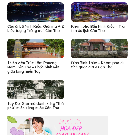
Cầu đi bộ Ninh Kiều: Giải mã A-Z
Khám phá Bến Ninh Kiều – Trái
biểu tượng “sống ảo” Cần Thơ
tim du lịch Cần Thơ
Thiền viện Trúc Lâm Phương
Đình Bình Thủy – Khám phá di
Nam Cần Thơ – Chốn bình yên
tích quốc gia ở Cần Thơ
giữa lòng miền Tây
Tây Đô: Giải mã danh xưng “thủ
phủ” miền sông nước Cần Thơ