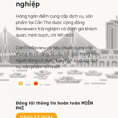
nghiệp
Hàng ngàn điểm cung cấp dịch vụ, sản
phẩm tại Cần Thơ được cộng đồng
Reviewers trải nghiệm và đánh giá khách
quan, minh bạch, chi tiết nhất.
CanThoReview có tiêu chuẩn cung cấp
thông tin rõ ràng, là cầu nối giúp hàng triệu
người dùng có được lựa chọn sử dụng dịch
vụ, sản phẩm tốt nhất!
Đăng tải thông tin hoàn toàn MIỄN
PHÍ
ĐĂNG KÝ NGAY