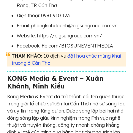
Răng, TP. Cần Thơ
Điện thoại: 0981 910 123
Email: phongkinhdoanh@bigsungroup.com.vn
Website: https://bigsungroup.com.vn/
Facebook: Fb.com/BIGSUNEVENTMEDIA
THAM KHẢO:
10 dịch vụ
đặt hoa chúc mừng khai
trương ở Cần Thơ
KONG Media & Event – Xuân
Khánh, Ninh Kiều
Kong Media & Event đã trở thành cái tên quen thuộc
trong giới tổ chức sự kiện tại Cần Thơ nhờ sự sáng tạo
và uy tín trong từng dự án. Được sáng lập bởi hai nhà
đồng sáng lập giàu kinh nghiệm trong lĩnh vực nghệ
thuật và truyền thông, công ty nhanh chóng khẳng
định vị thế của mình qua hàng loạt chương trình lớn