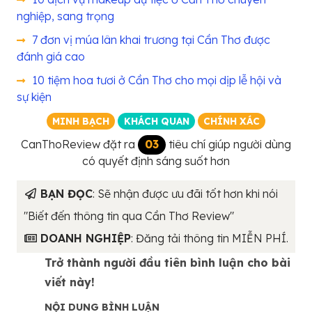
nghiệp, sang trọng
7 đơn vị múa lân khai trương tại Cần Thơ được
đánh giá cao
10 tiệm hoa tươi ở Cần Thơ cho mọi dịp lễ hội và
sự kiện
MINH BẠCH
KHÁCH QUAN
CHÍNH XÁC
CanThoReview đặt ra
03
tiêu chí giúp người dùng
có quyết định sáng suốt hơn
BẠN ĐỌC
: Sẽ nhận được ưu đãi tốt hơn khi nói
"Biết đến thông tin qua Cần Thơ Review"
DOANH NGHIỆP
: Đăng tải thông tin MIỄN PHÍ.
Trở thành người đầu tiên bình luận cho bài
viết này!
NỘI DUNG BÌNH LUẬN