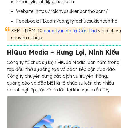
Email: lyluanhit@gmail.com
Website: https://dichvusukiencantho.com/
Facebook: FB.com/congtytochucsukiencantho
XEM THÊM: 10
công ty in ấn tại Cần Thơ
với dịch vụ
chuyên nghiệp
HiQua Media – Hưng Lợi, Ninh Kiều
Công ty tổ chức sự kiện HiQua Media luôn nằm trong
top đầu nhờ sự sáng tạo và cách tiếp cận độc đáo.
Công ty chuyên cung cấp dịch vụ truyền thông,
quảng cáo và đặc biệt là tổ chức sự kiện cho nhiều
doanh nghiệp, tập đoàn lớn tại khu vực miền Tây.