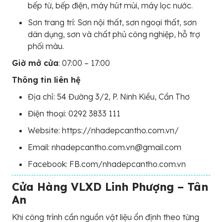
bếp từ, bếp điện, máy hút mùi, máy lọc nước.
Sơn trang trí: Sơn nội thất, sơn ngoại thất, sơn
dân dụng, sơn và chất phủ công nghiệp, hỗ trợ
phối màu.
Giờ mở cửa
: 07:00 – 17:00
Thông tin liên hệ
Địa chỉ: 54 Đường 3/2, P. Ninh Kiều, Cần Thơ
Điện thoại: 0292 3833 111
Website: https://nhadepcantho.com.vn/
Email: nhadepcantho.com.vn@gmail.com
Facebook: FB.com/nhadepcantho.com.vn
Cửa Hàng VLXD Linh Phượng – Tân
An
Khi công trình cần nguồn vật liệu ổn định theo từng