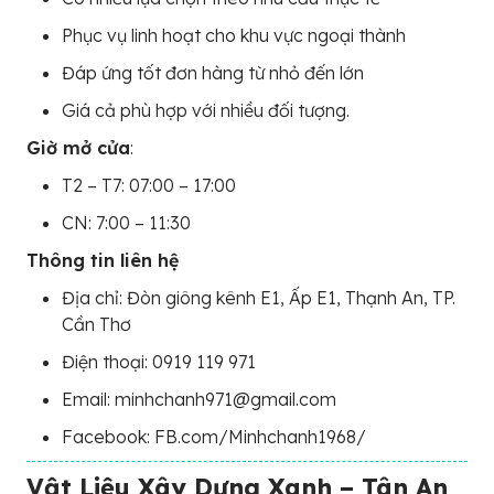
Phục vụ linh hoạt cho khu vực ngoại thành
Đáp ứng tốt đơn hàng từ nhỏ đến lớn
Giá cả phù hợp với nhiều đối tượng.
Giờ mở cửa
:
T2 – T7: 07:00 – 17:00
CN: 7:00 – 11:30
Thông tin liên hệ
Địa chỉ: Đòn giông kênh E1, Ấp E1, Thạnh An, TP.
Cần Thơ
Điện thoại: 0919 119 971
Email: minhchanh971@gmail.com
Facebook: FB.com/Minhchanh1968/
Vật Liệu Xây Dựng Xanh – Tân An