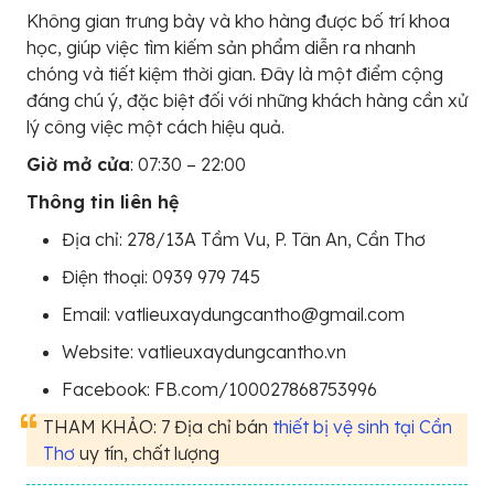
Không gian trưng bày và kho hàng được bố trí khoa
học, giúp việc tìm kiếm sản phẩm diễn ra nhanh
chóng và tiết kiệm thời gian. Đây là một điểm cộng
đáng chú ý, đặc biệt đối với những khách hàng cần xử
lý công việc một cách hiệu quả.
Giờ mở cửa
: 07:30 – 22:00
Thông tin liên hệ
Địa chỉ: 278/13A Tầm Vu, P. Tân An, Cần Thơ
Điện thoại: 0939 979 745
Email: vatlieuxaydungcantho@gmail.com
Website: vatlieuxaydungcantho.vn
Facebook: FB.com/100027868753996
THAM KHẢO: 7 Địa chỉ bán
thiết bị vệ sinh tại Cần
Thơ
uy tín, chất lượng