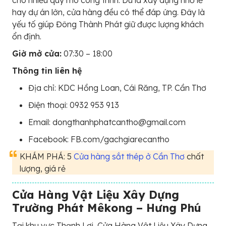
cho nhiều quy mô công trình. Dù là xây dựng nhỏ lẻ
hay dự án lớn, cửa hàng đều có thể đáp ứng. Đây là
yếu tố giúp Đông Thành Phát giữ được lượng khách
ổn định.
Giờ mở cửa:
07:30 – 18:00
Thông tin liên hệ
Địa chỉ: KDC Hồng Loan, Cái Răng, TP. Cần Thơ
Điện thoại: 0932 953 913
Email: dongthanhphatcantho@gmail.com
Facebook: FB.com/gachgiarecantho
KHÁM PHÁ: 5
Cửa hàng sắt thép ở Cần Thơ
chất
lượng, giá rẻ
Cửa Hàng Vật Liệu Xây Dựng
Trường Phát Mêkong – Hưng Phú
Tại khu vực Thạnh Lợi, Cửa Hàng Vật Liệu Xây Dựng