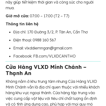
này giúp tiết kiệm thời gian và công sức cho người
mua.
Giờ mở cửa:
07:00 – 17:00 (T2 – T7)
Thông tin liên hệ
Địa chỉ: 170 Đường 3/2, P. Tân An, Cần Thơ
Điện thoại: 0988 160 567
Email: vlxddiemngan@gmail.com
Facebook: FB.com/VLXDCANTHO
Cửa Hàng VLXD Minh Chánh –
Thạnh An
Không nằm ở khu trung tâm nhưng Cửa Hàng VLXD
Minh Chánh vẫn là địa chỉ quen thuộc với nhiều khách
hàng khu vực ngoại thành. Cửa hàng tập trung vào
việc cung cấp vật liệu với tiêu chí chất lượng ổn định
và có tính ứng dụng cao, phù hợp với mọi quy mô