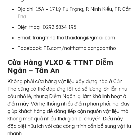
Địa chỉ: 15A – 17 Lý Tự Trọng, P. Ninh Kiều, TP. Cần
Thơ
Điện thoại: 0292 3834 195
Email: trangtrinoithat.haidang@gmail.com
Facebook: FB.com/noithathaidangcantho
Cửa Hàng VLXD & TTNT Diễm
Ngân – Tân An
Không phải cửa hàng vật liệu xây dựng nào ở Cần
Thơ cũng có thể đáp ứng tốt cả số lượng lớn lẫn nhu
cầu nhỏ lẻ, nhưng Diễm Ngân lại làm khá linh hoạt ở
điểm này. Với hệ thống nhiều điểm phân phối, nơi đây
giúp khách hàng dễ dàng tiếp cận nguồn vật liệu mà
không mất quá nhiều thời gian di chuyển. Điều này
đặc biệt hữu ích với các công trình cần bổ sung vật tư
nhanh.