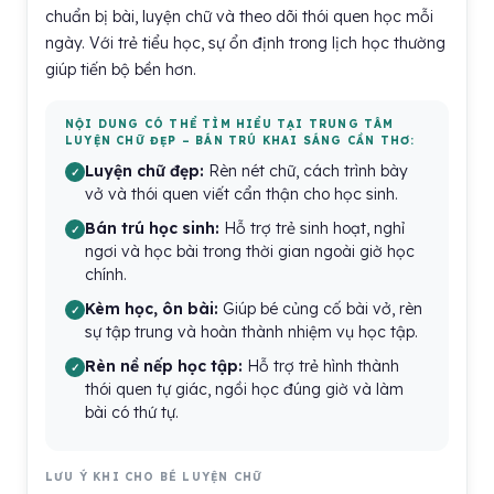
chuẩn bị bài, luyện chữ và theo dõi thói quen học mỗi
ngày. Với trẻ tiểu học, sự ổn định trong lịch học thường
giúp tiến bộ bền hơn.
NỘI DUNG CÓ THỂ TÌM HIỂU TẠI TRUNG TÂM
LUYỆN CHỮ ĐẸP – BÁN TRÚ KHAI SÁNG CẦN THƠ:
Luyện chữ đẹp:
Rèn nét chữ, cách trình bày
vở và thói quen viết cẩn thận cho học sinh.
Bán trú học sinh:
Hỗ trợ trẻ sinh hoạt, nghỉ
ngơi và học bài trong thời gian ngoài giờ học
chính.
Kèm học, ôn bài:
Giúp bé củng cố bài vở, rèn
sự tập trung và hoàn thành nhiệm vụ học tập.
Rèn nề nếp học tập:
Hỗ trợ trẻ hình thành
thói quen tự giác, ngồi học đúng giờ và làm
bài có thứ tự.
LƯU Ý KHI CHO BÉ LUYỆN CHỮ