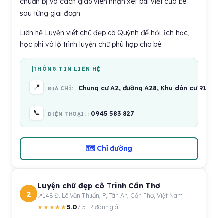
chuẩn bị và cách giáo viên nhận xét bài viết của bé
sau từng giai đoạn.
Liên hệ Luyện viết chữ đẹp cô Quỳnh để hỏi lịch học,
học phí và lộ trình luyện chữ phù hợp cho bé.
THÔNG TIN LIÊN HỆ
📍
Chung cư A2, đường A28, Khu dân cư 91B, 
ĐỊA CHỈ:
📞
0945 583 827
ĐIỆN THOẠI:
🗺 Chỉ đường
Luyện chữ đẹp cô Trinh Cần Thơ
2
148 Đ. Lê Văn Thuấn, P, Tân An, Cần Thơ, Việt Nam
5.0
★★★★★
/ 5 · 2 đánh giá