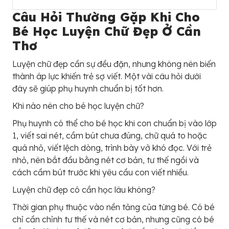
Câu Hỏi Thường Gặp Khi Cho
Bé Học Luyện Chữ Đẹp Ở Cần
Thơ
Luyện chữ đẹp cần sự đều đặn, nhưng không nên biến
thành áp lực khiến trẻ sợ viết. Một vài câu hỏi dưới
đây sẽ giúp phụ huynh chuẩn bị tốt hơn.
Khi nào nên cho bé học luyện chữ?
Phụ huynh có thể cho bé học khi con chuẩn bị vào lớp
1, viết sai nét, cầm bút chưa đúng, chữ quá to hoặc
quá nhỏ, viết lệch dòng, trình bày vở khó đọc. Với trẻ
nhỏ, nên bắt đầu bằng nét cơ bản, tư thế ngồi và
cách cầm bút trước khi yêu cầu con viết nhiều.
Luyện chữ đẹp có cần học lâu không?
Thời gian phụ thuộc vào nền tảng của từng bé. Có bé
chỉ cần chỉnh tư thế và nét cơ bản, nhưng cũng có bé