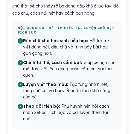
chữ thật sẽ cho thấy rõ bé đang gặp khó ở lực tay, độ
cao chữ, cách nối nét hay cách căn hàng.
NỘI DUNG CÓ THỂ TÌM HIỂU TẠI LUYỆN CHỮ ĐẸP
BÍCH LỤC:
Rèn chữ cho học sinh tiểu học:
Hỗ trợ trẻ
viết đúng nét, đều chữ và trình bày bài học
gọn gàng hơn.
Chỉnh tư thế, cách cầm bút:
Giúp bé hạn chế
mỏi tay, viết lệch dòng hoặc cầm bút sai thói
quen.
Luyện viết theo mẫu:
Tập từng nhóm nét,
từng chữ cái và bài viết ngắn theo khả năng
của bé.
Theo dõi tiến bộ:
Phụ huynh nên hỏi cách
nhận xét bài, lịch học và bài luyện thêm tại
nhà.