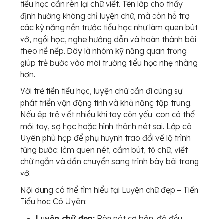
tiểu học cần rèn lại chữ viết. Tên lớp cho thấy
định hướng không chỉ luyện chữ, mà còn hỗ trợ
các kỹ năng nền trước tiểu học như làm quen bút
vở, ngồi học, nghe hướng dẫn và hoàn thành bài
theo nề nếp. Đây là nhóm kỹ năng quan trọng
giúp trẻ bước vào môi trường tiểu học nhẹ nhàng
hơn.
Với trẻ tiền tiểu học, luyện chữ cần đi cùng sự
phát triển vận động tinh và khả năng tập trung.
Nếu ép trẻ viết nhiều khi tay còn yếu, con có thể
mỏi tay, sợ học hoặc hình thành nét sai. Lớp cô
Uyên phù hợp để phụ huynh trao đổi về lộ trình
từng bước: làm quen nét, cầm bút, tô chữ, viết
chữ ngắn và dần chuyển sang trình bày bài trong
vở.
Nội dung có thể tìm hiểu tại Luyện chữ đẹp – Tiền
Tiểu học Cô Uyên:
Luyện chữ đẹp:
Rèn nét cơ bản, độ đều