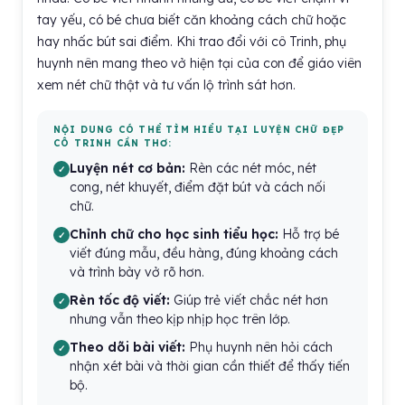
tay yếu, có bé chưa biết căn khoảng cách chữ hoặc
hay nhấc bút sai điểm. Khi trao đổi với cô Trinh, phụ
huynh nên mang theo vở hiện tại của con để giáo viên
xem nét chữ thật và tư vấn lộ trình sát hơn.
NỘI DUNG CÓ THỂ TÌM HIỂU TẠI LUYỆN CHỮ ĐẸP
CÔ TRINH CẦN THƠ:
Luyện nét cơ bản:
Rèn các nét móc, nét
cong, nét khuyết, điểm đặt bút và cách nối
chữ.
Chỉnh chữ cho học sinh tiểu học:
Hỗ trợ bé
viết đúng mẫu, đều hàng, đúng khoảng cách
và trình bày vở rõ hơn.
Rèn tốc độ viết:
Giúp trẻ viết chắc nét hơn
nhưng vẫn theo kịp nhịp học trên lớp.
Theo dõi bài viết:
Phụ huynh nên hỏi cách
nhận xét bài và thời gian cần thiết để thấy tiến
bộ.