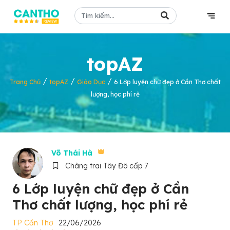
topAZ
/
/
/
Trang Chủ
topAZ
Giáo Dục
6 Lớp luyện chữ đẹp ở Cần Thơ chất
lượng, học phí rẻ
Võ Thái Hà
Chàng trai Tây Đô cấp 7
6 Lớp luyện chữ đẹp ở Cần
Thơ chất lượng, học phí rẻ
TP Cần Thơ
22/06/2026