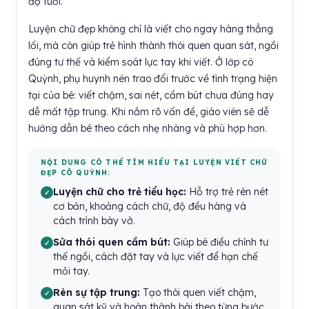
độ tuổi.
Luyện chữ đẹp không chỉ là viết cho ngay hàng thẳng
lối, mà còn giúp trẻ hình thành thói quen quan sát, ngồi
đúng tư thế và kiểm soát lực tay khi viết. Ở lớp cô
Quỳnh, phụ huynh nên trao đổi trước về tình trạng hiện
tại của bé: viết chậm, sai nét, cầm bút chưa đúng hay
dễ mất tập trung. Khi nắm rõ vấn đề, giáo viên sẽ dễ
hướng dẫn bé theo cách nhẹ nhàng và phù hợp hơn.
NỘI DUNG CÓ THỂ TÌM HIỂU TẠI LUYỆN VIẾT CHỮ
ĐẸP CÔ QUỲNH:
Luyện chữ cho trẻ tiểu học:
Hỗ trợ trẻ rèn nét
cơ bản, khoảng cách chữ, độ đều hàng và
cách trình bày vở.
Sửa thói quen cầm bút:
Giúp bé điều chỉnh tư
thế ngồi, cách đặt tay và lực viết để hạn chế
mỏi tay.
Rèn sự tập trung:
Tạo thói quen viết chậm,
quan sát kỹ và hoàn thành bài theo từng bước.