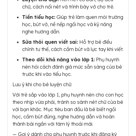
chữ, cách nối nét và trình bày vở cho trẻ.
Tiền tiểu học:
Giúp trẻ làm quen môi trường
học, bút vở, nề nếp ngồi học và kỹ năng
nghe hướng dẫn.
Sửa thói quen viết sai:
Hỗ trợ bé điều
chỉnh tư thế, cách cầm bút và lực tay khi viết.
Theo dõi khả năng vào lớp 1:
Phụ huynh
nên hỏi cách đánh giá mức sẵn sàng của bé
trước khi vào tiểu học.
Lưu ý khi cho bé luyện chữ
Với trẻ sắp vào lớp 1, phụ huynh nên cho con học
theo nhịp vừa phải, tránh so sánh nét chữ của bé
với bạn khác. Mục tiêu ban đầu là bé biết ngồi
học, cầm bút đúng, nghe hướng dẫn và hoàn
thành bài ngắn với tâm lý thoải mái.
— Gợi ý dành cho phụ huynh trước khi đăng ký