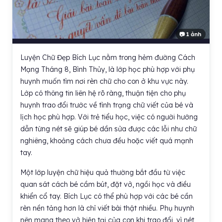
📷 1 ảnh
Luyện Chữ Đẹp Bích Lục nằm trong hẻm đường Cách
Mạng Tháng 8, Bình Thủy, là lớp học phù hợp với phụ
huynh muốn tìm nơi rèn chữ cho con ở khu vực này.
Lớp có thông tin liên hệ rõ ràng, thuận tiện cho phụ
huynh trao đổi trước về tình trạng chữ viết của bé và
lịch học phù hợp. Với trẻ tiểu học, việc có người hướng
dẫn từng nét sẽ giúp bé dần sửa được các lỗi như chữ
nghiêng, khoảng cách chưa đều hoặc viết quá mạnh
tay.
Một lớp luyện chữ hiệu quả thường bắt đầu từ việc
quan sát cách bé cầm bút, đặt vở, ngồi học và điều
khiển cổ tay. Bích Lục có thể phù hợp với các bé cần
rèn nền tảng hơn là chỉ viết bài thật nhiều. Phụ huynh
nên mang theo vở hiện tại của con khi trao đổi, vì nét