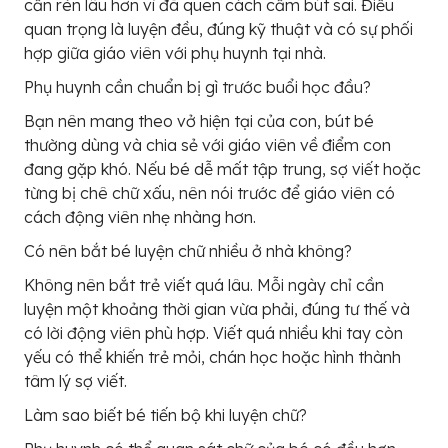
cần rèn lâu hơn vì đã quen cách cầm bút sai. Điều
quan trọng là luyện đều, đúng kỹ thuật và có sự phối
hợp giữa giáo viên với phụ huynh tại nhà.
Phụ huynh cần chuẩn bị gì trước buổi học đầu?
Bạn nên mang theo vở hiện tại của con, bút bé
thường dùng và chia sẻ với giáo viên về điểm con
đang gặp khó. Nếu bé dễ mất tập trung, sợ viết hoặc
từng bị chê chữ xấu, nên nói trước để giáo viên có
cách động viên nhẹ nhàng hơn.
Có nên bắt bé luyện chữ nhiều ở nhà không?
Không nên bắt trẻ viết quá lâu. Mỗi ngày chỉ cần
luyện một khoảng thời gian vừa phải, đúng tư thế và
có lời động viên phù hợp. Viết quá nhiều khi tay còn
yếu có thể khiến trẻ mỏi, chán học hoặc hình thành
tâm lý sợ viết.
Làm sao biết bé tiến bộ khi luyện chữ?