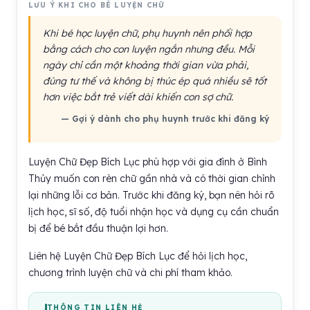
LƯU Ý KHI CHO BÉ LUYỆN CHỮ
Khi bé học luyện chữ, phụ huynh nên phối hợp
bằng cách cho con luyện ngắn nhưng đều. Mỗi
ngày chỉ cần một khoảng thời gian vừa phải,
đúng tư thế và không bị thúc ép quá nhiều sẽ tốt
hơn việc bắt trẻ viết dài khiến con sợ chữ.
— Gợi ý dành cho phụ huynh trước khi đăng ký
Luyện Chữ Đẹp Bích Lục phù hợp với gia đình ở Bình
Thủy muốn con rèn chữ gần nhà và có thời gian chỉnh
lại những lỗi cơ bản. Trước khi đăng ký, bạn nên hỏi rõ
lịch học, sĩ số, độ tuổi nhận học và dụng cụ cần chuẩn
bị để bé bắt đầu thuận lợi hơn.
Liên hệ Luyện Chữ Đẹp Bích Lục để hỏi lịch học,
chương trình luyện chữ và chi phí tham khảo.
THÔNG TIN LIÊN HỆ