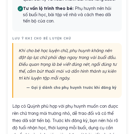
Tư vấn lộ trình theo bé:
Phụ huynh nên hỏi
số buổi học, bài tập về nhà và cách theo dõi
tiến bộ của con.
LƯU Ý KHI CHO BÉ LUYỆN CHỮ
Khi cho bé học luyện chữ, phụ huynh không nên
đặt áp lực chữ phải đẹp ngay trong vài buổi đầu.
Điều quan trọng là bé viết đúng nét, ngồi đúng tư
thế, cầm bút thoải mái và dần hình thành sự kiên
trì khi luyện tập mỗi ngày.
— Gợi ý dành cho phụ huynh trước khi đăng ký
Lớp cô Quỳnh phù hợp với phụ huynh muốn con được
rèn chữ trong môi trường nhỏ, dễ trao đổi và có thể
theo dõi sát tiến bộ. Trước khi đăng ký, bạn nên hỏi rõ
độ tuổi nhận học, thời lượng mỗi buổi, dụng cụ cần