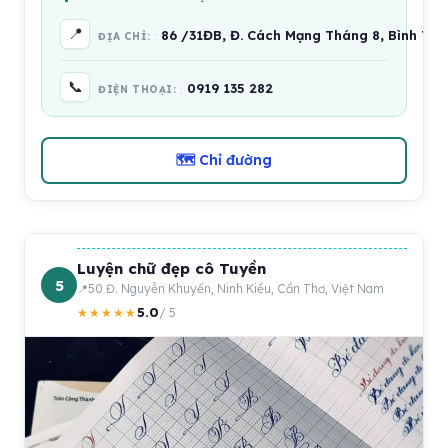
📍
86 /31ĐB, Đ. Cách Mạng Tháng 8, Bình Th
ĐỊA CHỈ:
📞
0919 135 282
ĐIỆN THOẠI:
🗺 Chỉ đường
Luyện chữ đẹp cô Tuyền
5
50 Đ. Nguyễn Khuyến, Ninh Kiều, Cần Thơ, Việt Nam
5.0
★★★★★
/ 5