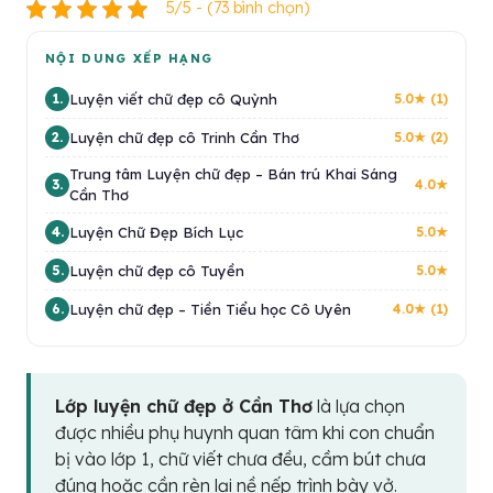
5/5 - (73 bình chọn)
NỘI DUNG XẾP HẠNG
Luyện viết chữ đẹp cô Quỳnh
1.
5.0★ (1)
Luyện chữ đẹp cô Trinh Cần Thơ
2.
5.0★ (2)
Trung tâm Luyện chữ đẹp – Bán trú Khai Sáng
3.
4.0★
Cần Thơ
Luyện Chữ Đẹp Bích Lục
4.
5.0★
Luyện chữ đẹp cô Tuyền
5.
5.0★
Luyện chữ đẹp – Tiền Tiểu học Cô Uyên
6.
4.0★ (1)
Lớp luyện chữ đẹp ở Cần Thơ
là lựa chọn
được nhiều phụ huynh quan tâm khi con chuẩn
bị vào lớp 1, chữ viết chưa đều, cầm bút chưa
đúng hoặc cần rèn lại nề nếp trình bày vở.