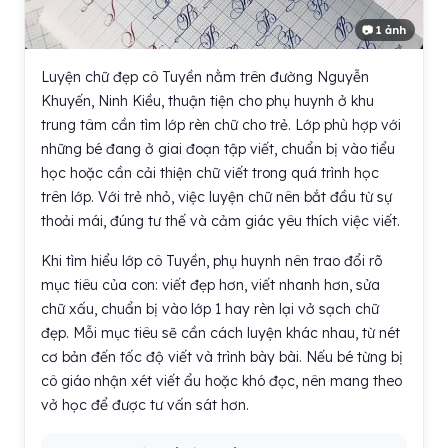
📷 1 ảnh
Luyện chữ đẹp cô Tuyền nằm trên đường Nguyễn
Khuyến, Ninh Kiều, thuận tiện cho phụ huynh ở khu
trung tâm cần tìm lớp rèn chữ cho trẻ. Lớp phù hợp với
những bé đang ở giai đoạn tập viết, chuẩn bị vào tiểu
học hoặc cần cải thiện chữ viết trong quá trình học
trên lớp. Với trẻ nhỏ, việc luyện chữ nên bắt đầu từ sự
thoải mái, đúng tư thế và cảm giác yêu thích việc viết.
Khi tìm hiểu lớp cô Tuyền, phụ huynh nên trao đổi rõ
mục tiêu của con: viết đẹp hơn, viết nhanh hơn, sửa
chữ xấu, chuẩn bị vào lớp 1 hay rèn lại vở sạch chữ
đẹp. Mỗi mục tiêu sẽ cần cách luyện khác nhau, từ nét
cơ bản đến tốc độ viết và trình bày bài. Nếu bé từng bị
cô giáo nhận xét viết ẩu hoặc khó đọc, nên mang theo
vở học để được tư vấn sát hơn.