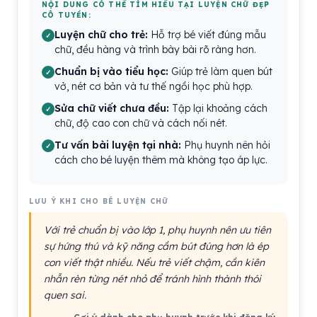
NỘI DUNG CÓ THỂ TÌM HIỂU TẠI LUYỆN CHỮ ĐẸP
CÔ TUYỀN:
Luyện chữ cho trẻ:
Hỗ trợ bé viết đúng mẫu
chữ, đều hàng và trình bày bài rõ ràng hơn.
Chuẩn bị vào tiểu học:
Giúp trẻ làm quen bút
vở, nét cơ bản và tư thế ngồi học phù hợp.
Sửa chữ viết chưa đều:
Tập lại khoảng cách
chữ, độ cao con chữ và cách nối nét.
Tư vấn bài luyện tại nhà:
Phụ huynh nên hỏi
cách cho bé luyện thêm mà không tạo áp lực.
LƯU Ý KHI CHO BÉ LUYỆN CHỮ
Với trẻ chuẩn bị vào lớp 1, phụ huynh nên ưu tiên
sự hứng thú và kỹ năng cầm bút đúng hơn là ép
con viết thật nhiều. Nếu trẻ viết chậm, cần kiên
nhẫn rèn từng nét nhỏ để tránh hình thành thói
quen sai.