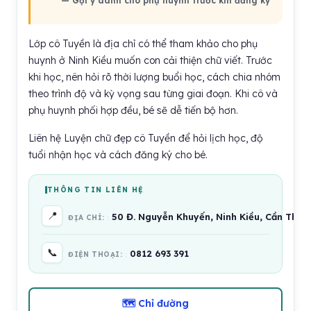
— Gợi ý dành cho phụ huynh trước khi đăng ký
Lớp cô Tuyền là địa chỉ có thể tham khảo cho phụ
huynh ở Ninh Kiều muốn con cải thiện chữ viết. Trước
khi học, nên hỏi rõ thời lượng buổi học, cách chia nhóm
theo trình độ và kỳ vọng sau từng giai đoạn. Khi cô và
phụ huynh phối hợp đều, bé sẽ dễ tiến bộ hơn.
Liên hệ Luyện chữ đẹp cô Tuyền để hỏi lịch học, độ
tuổi nhận học và cách đăng ký cho bé.
THÔNG TIN LIÊN HỆ
📍
50 Đ. Nguyễn Khuyến, Ninh Kiều, Cần Thơ,
ĐỊA CHỈ:
📞
0812 693 391
ĐIỆN THOẠI:
🗺 Chỉ đường