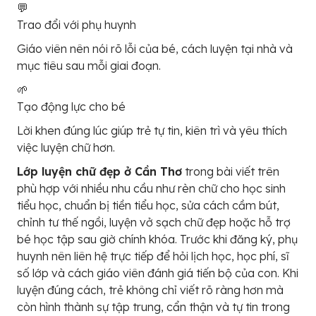
💬
Trao đổi với phụ huynh
Giáo viên nên nói rõ lỗi của bé, cách luyện tại nhà và
mục tiêu sau mỗi giai đoạn.
🌱
Tạo động lực cho bé
Lời khen đúng lúc giúp trẻ tự tin, kiên trì và yêu thích
việc luyện chữ hơn.
Lớp luyện chữ đẹp ở Cần Thơ
trong bài viết trên
phù hợp với nhiều nhu cầu như rèn chữ cho học sinh
tiểu học, chuẩn bị tiền tiểu học, sửa cách cầm bút,
chỉnh tư thế ngồi, luyện vở sạch chữ đẹp hoặc hỗ trợ
bé học tập sau giờ chính khóa. Trước khi đăng ký, phụ
huynh nên liên hệ trực tiếp để hỏi lịch học, học phí, sĩ
số lớp và cách giáo viên đánh giá tiến bộ của con. Khi
luyện đúng cách, trẻ không chỉ viết rõ ràng hơn mà
còn hình thành sự tập trung, cẩn thận và tự tin trong