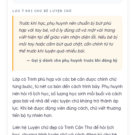
LƯU Ý KHI CHO BÉ LUYỆN CHỮ
Trước khi học, phụ huynh nên chuẩn bị bút phù
hợp với tay bé, vở ô ly đúng cỡ và một vài trang
viết hiện tại để giáo viên nhận diện lỗi. Nếu bé bị
mỏi tay hoặc cầm bút quá chặt, cần chỉnh từ tư
thế trước khi luyện quá nhiều bài.
— Gợi ý dành cho phụ huynh trước khi đăng ký
Lớp cô Trinh phù hợp với các bé cần được chỉnh chữ
từng bước, từ nét cơ bản đến cách trình bày. Phụ huynh
nên hỏi rõ lịch học, số lượng học sinh mỗi buổi và cách
giao bài về nhà để việc luyện chữ không trở thành áp
lực. Khi bé được động viên đúng cách, chữ viết thường
tiến bộ tự nhiên hơn.
Liên hệ Luyện chữ đẹp cô Trinh Cần Thơ để hỏi lịch
học, chương trình luyện chữ và cách đăng ký cho bé.