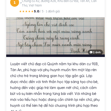
Chung cư A2, đường A28, Khu dân cư 91B, Tân An, Cần
1
Thơ, Việt Nam
5.0
★★★★★
/ 5 · 1 đánh giá
📷 1 ảnh
Luyện viết chữ đẹp cô Quỳnh nằm tại khu dân cư 91B,
Tân An, phù hợp với phụ huynh muốn tìm một lớp rèn
chữ cho trẻ trong không gian học tập gần gũi. Lớp
được nhắc đến với tinh thần học tập sáng tạo cho bé,
hướng đến việc giúp trẻ làm quen nét chữ, cách cầm
bút và sự kiên nhẫn trong từng bài viết. Với những bé
mới vào tiểu học hoặc đang cần chỉnh lại nền chữ, phụ
huynh có thể liên hệ để hỏi chương trình phù hợp theo