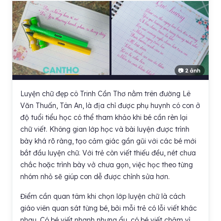
📷 2 ảnh
Luyện chữ đẹp cô Trinh Cần Thơ nằm trên đường Lê
Văn Thuấn, Tân An, là địa chỉ được phụ huynh có con ở
độ tuổi tiểu học có thể tham khảo khi bé cần rèn lại
chữ viết. Không gian lớp học và bài luyện được trình
bày khá rõ ràng, tạo cảm giác gần gũi với các bé mới
bắt đầu luyện chữ. Với trẻ còn viết thiếu đều, nét chưa
chắc hoặc trình bày vở chưa gọn, việc học theo từng
nhóm nhỏ sẽ giúp con dễ được chỉnh sửa hơn.
Điểm cần quan tâm khi chọn lớp luyện chữ là cách
giáo viên quan sát từng bé, bởi mỗi trẻ có lỗi viết khác
nhau. Có bé viết nhanh nhưng ẩu, có bé viết chậm vì