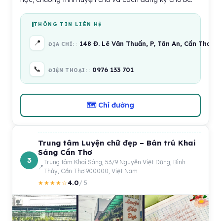
THÔNG TIN LIÊN HỆ
📍
148 Đ. Lê Văn Thuấn, P, Tân An, Cần Thơ, 
ĐỊA CHỈ:
📞
0976 133 701
ĐIỆN THOẠI:
🗺 Chỉ đường
Trung tâm Luyện chữ đẹp – Bán trú Khai
Sáng Cần Thơ
3
Trung tâm Khai Sáng, 53/9 Nguyễn Việt Dũng, Bình
Thủy, Cần Thơ 900000, Việt Nam
4.0
★★★★☆
/ 5