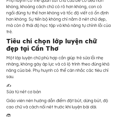
Phụ huynh có thể quan sát chữ của bé có đều hơn
không, khoảng cách chữ có rõ hơn không, con có
ngồi đúng tư thế hơn không và tốc độ viết có ổn định
hơn không. Sự tiến bộ không chỉ nằm ở nét chữ đẹp,
mà còn ở thái độ học tập và khả năng tự chỉnh lỗi của
trẻ.
Tiêu chí chọn lớp luyện chữ
đẹp tại Cần Thơ
Một lớp luyện chữ phù hợp cần giúp trẻ sửa lỗi nhẹ
nhàng, không gây áp lực và có lộ trình theo đúng khả
năng của bé. Phụ huynh có thể cân nhắc các tiêu chí
sau.
✍️
Sửa từ nét cơ bản
Giáo viên nên hướng dẫn điểm đặt bút, dừng bút, độ
cao chữ và cách nối nét trước khi luyện bài dài.
🧒