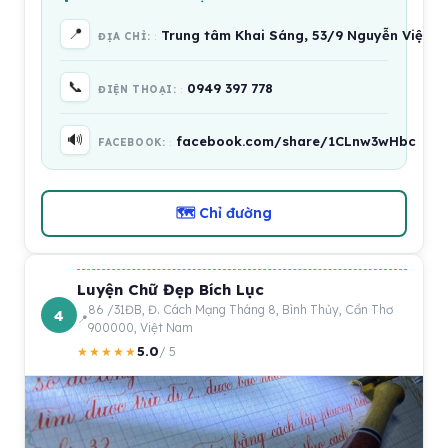
📍
Trung tâm Khai Sáng, 53/9 Nguyễn Việt D
ĐỊA CHỈ:
📞
0949 397 778
ĐIỆN THOẠI:
🔊
facebook.com/share/1CLnw3wHbc
FACEBOOK:
🗺 Chỉ đường
Luyện Chữ Đẹp Bích Lục
86 /31ĐB, Đ. Cách Mạng Tháng 8, Bình Thủy, Cần Thơ
4
900000, Việt Nam
5.0
★★★★★
/ 5