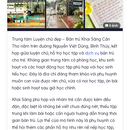
📷 3 ảnh
Trung tâm Luyện chữ đẹp – Bán trú Khai Sáng Cần
Thơ nằm trên đường Nguyễn Việt Dũng, Bình Thủy, kết
hợp giữa luyện chữ, hỗ trợ học tập và
dịch vụ
bán trú
cho trẻ. Không gian trung tâm có phòng học, khu sinh
hoạt và các hoạt động học tập phù hợp với học sinh
tiểu học. Đây là địa chỉ đáng tham khảo với phụ huynh
muốn con vừa được rèn chữ, vừa có nơi học tập, ôn bài
hoặc sinh hoạt sau giờ học chính.
Khai Sáng phù hợp với nhóm trẻ cần được kèm đều
đặn, đặc biệt là những bé viết chưa đúng nét, thiếu tập
trung khi làm bài hoặc cần người hướng dẫn trong thời
gian bán trú. Lợi thế của mô hình này là phụ huynh có
thể hỏi thêm các phần hỗ trợ như rèn nề nếp học tập,