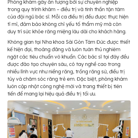
Phòng khám gây ấn tượng bởi sự chuyên nghiệp
trong quy trình khám – điều trị và tinh thần tận tâm
của đội ngũ bác sĩ. Mỗi ca điều trị đều được thực hiện
tỉ mỉ, đảm bảo không chỉ yếu tố thẩm mỹ mà còn
duy trì sức khỏe răng miệng lâu dài cho khách hàng.
Không gian tại Nha khoa Sài Gòn Tâm Đức được thiết
kế hiện đại, thoáng đãng và luôn tuân thủ nghiêm
ngặt các tiêu chuẩn vô khuẩn. Các bác sĩ tại đây đều
được đào tạo chuyên sâu, có tay nghề cao trong
nhiều lĩnh vực như niềng răng, trồng răng sứ, điều trị
tủy và chăm sóc răng trẻ em. Đặc biệt, phòng khám
luôn cập nhật công nghệ mới và trang thiết bị tiên
tiến để mang lại hiệu quả điều trị tối ưu.