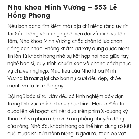
Nha khoa Minh Vương – 553 Lê
Hồng Phong
Nếu bạn đang tìm kiếm một địa chỉ niềng răng uy tín
tại Sóc Trăng với công nghệ hiện đại và dịch vụ tận
tâm, Nha khoa Minh Vương chắc chắn là lựa chọn
đáng cân nhắc. Phòng khám đã xây dựng được niềm
tin lớn từ khách hàng nhờ sự kết hợp hài hòa giữa tay
nghề bác sĩ, quy trình chuẩn xác và phong cách phục
vụ chuyên nghiệp. Mục tiêu của Nha khoa Minh
Vương là mang lại cho bạn nụ cười đều đẹp, khỏe
mạnh và tự tin mỗi ngày.
Đội ngũ bác sĩ tại đây đều có kinh nghiệm dày dặn
trong lĩnh vực chỉnh nha – phục hình. Mỗi ca điều trị
được lên kế hoạch chi tiết dựa trên phim X-quang kỹ
thuật số và phần mềm 3D mô phỏng chuyển động
của răng. Nhờ đó, khách hàng có thể hình dung rõ kết
quả trước khi tiến hành niềng. Ngoài ra, toàn bộ vật