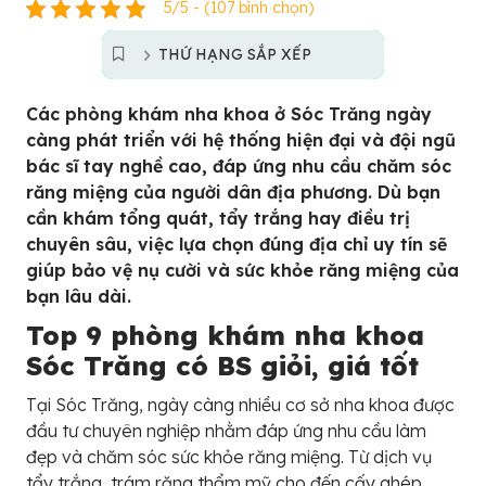
5/5 - (107 bình chọn)
THỨ HẠNG SẮP XẾP
Các phòng khám nha khoa ở Sóc Trăng ngày
càng phát triển với hệ thống hiện đại và đội ngũ
bác sĩ tay nghề cao, đáp ứng nhu cầu chăm sóc
răng miệng của người dân địa phương. Dù bạn
cần khám tổng quát, tẩy trắng hay điều trị
chuyên sâu, việc lựa chọn đúng địa chỉ uy tín sẽ
giúp bảo vệ nụ cười và sức khỏe răng miệng của
bạn lâu dài.
Top 9 phòng khám nha khoa
Sóc Trăng có BS giỏi, giá tốt
Tại Sóc Trăng, ngày càng nhiều cơ sở nha khoa được
đầu tư chuyên nghiệp nhằm đáp ứng nhu cầu làm
đẹp và chăm sóc sức khỏe răng miệng. Từ dịch vụ
tẩy trắng, trám răng thẩm mỹ cho đến cấy ghép