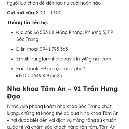
người lựa chọn để kiến tạo nụ cười hoàn hảo.
Giờ mở cửa
: 8:00 – 19:00
Thông tin liên hệ:
Địa chỉ: Số 553 Lê Hồng Phong, Phường 3, TP.
Sóc Trăng
Điện thoại: 0941 795 363
Email: trungtamnhakhoavietmy@gmail.com
Facebook: FB.com/profile.php?
id=100064935973625
Nha khoa Tâm An – 91 Trần Hưng
Đạo
Nhắc đến phòng khám nha khoa Sóc Trăng chất
lượng, chúng ta không thể bỏ qua Nha khoa Tâm An
– nơi được biết đến với dịch vụ trồng răng sứ chuẩn
quốc tế và chăm sóc khách hàng tận tâm. Tâm An