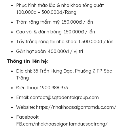
Phục hình tháo lắp & nha khoa tổng quát:
100.000đ – 300.000đ/Răng
Trám răng thẩm mỹ: 150.000đ / lần
Cạo vôi & đánh bóng: 150.000đ / lần
Tẩy trắng răng tại nha khoa: 1.500.000đ / lần
Gắn hạt xoàn: 400.000đ / vị trí
Thông tin liên hệ:
Địa chỉ: 35 Trần Hưng Đạo, Phường 7, TP. Sóc
Trăng
Điện thoại: 1900 988 973
Email: contact@sgtddentalgroup.com
Website: https://nhakhoasaigontamduc.com/
Facebook:
FB.com/nhakhoasaigontamducsoctrang/