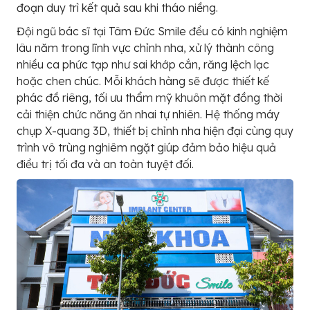
đoạn duy trì kết quả sau khi tháo niềng.
Đội ngũ bác sĩ tại Tâm Đức Smile đều có kinh nghiệm
lâu năm trong lĩnh vực chỉnh nha, xử lý thành công
nhiều ca phức tạp như sai khớp cắn, răng lệch lạc
hoặc chen chúc. Mỗi khách hàng sẽ được thiết kế
phác đồ riêng, tối ưu thẩm mỹ khuôn mặt đồng thời
cải thiện chức năng ăn nhai tự nhiên. Hệ thống máy
chụp X-quang 3D, thiết bị chỉnh nha hiện đại cùng quy
trình vô trùng nghiêm ngặt giúp đảm bảo hiệu quả
điều trị tối đa và an toàn tuyệt đối.