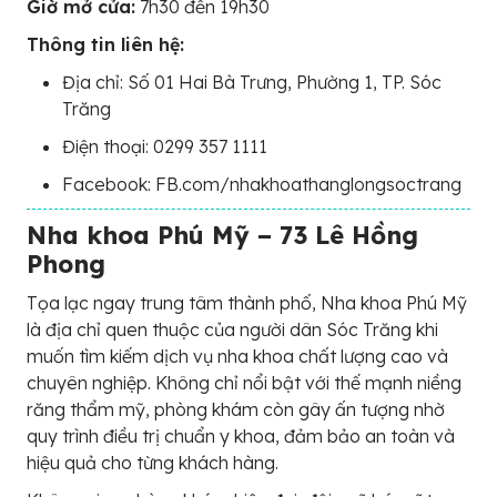
Giờ mở cửa:
7h30 đến 19h30
Thông tin liên hệ:
Địa chỉ: Số 01 Hai Bà Trưng, Phường 1, TP. Sóc
Trăng
Điện thoại: 0299 357 1111
Facebook: FB.com/nhakhoathanglongsoctrang
Nha khoa Phú Mỹ – 73 Lê Hồng
Phong
Tọa lạc ngay trung tâm thành phố, Nha khoa Phú Mỹ
là địa chỉ quen thuộc của người dân Sóc Trăng khi
muốn tìm kiếm dịch vụ nha khoa chất lượng cao và
chuyên nghiệp. Không chỉ nổi bật với thế mạnh niềng
răng thẩm mỹ, phòng khám còn gây ấn tượng nhờ
quy trình điều trị chuẩn y khoa, đảm bảo an toàn và
hiệu quả cho từng khách hàng.