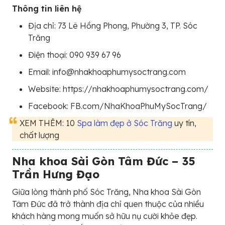
Thông tin liên hệ
Địa chỉ: 73 Lê Hồng Phong, Phường 3, TP. Sóc
Trăng
Điện thoại: 090 939 67 96
Email: info@nhakhoaphumysoctrang.com
Website: https://nhakhoaphumysoctrang.com/
Facebook: FB.com/NhaKhoaPhuMySocTrang/
XEM THÊM: 10
Spa làm đẹp ở Sóc Trăng
uy tín,
chất lượng
Nha khoa Sài Gòn Tâm Đức – 35
Trần Hưng Đạo
Giữa lòng thành phố Sóc Trăng, Nha khoa Sài Gòn
Tâm Đức đã trở thành địa chỉ quen thuộc của nhiều
khách hàng mong muốn sở hữu nụ cười khỏe đẹp.