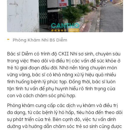
Phòng Khám Nhi BS Diễm
Bác sĩ Diễm có trình độ CKII Nhi sơ sinh, chuyên sâu
trong việc theo dõi và điều trị các vấn đề sức khỏe ở
trẻ từ giai đoạn đầu đời. Nhờ nền tảng chuyên môn
vững vàng, bác sĩ có khả năng xử lý hiệu quả nhiều
tình huống bệnh lý phức tạp. Đồng thời, bác sĩ luôn
tận tình tư vấn để phụ huynh hiểu rõ tình trạng của
con và cách chăm sóc phù hợp.
Phòng khám cung cấp các dịch vụ khám và điều trị
đa dạng, từ các bệnh lý hô hấp, tiêu hóa đến theo dõi
sự phát triển của trẻ. Bên cạnh đó, việc tư vấn dinh
dưỡng và hướng dẫn chăm sóc trẻ sơ sinh cũng được