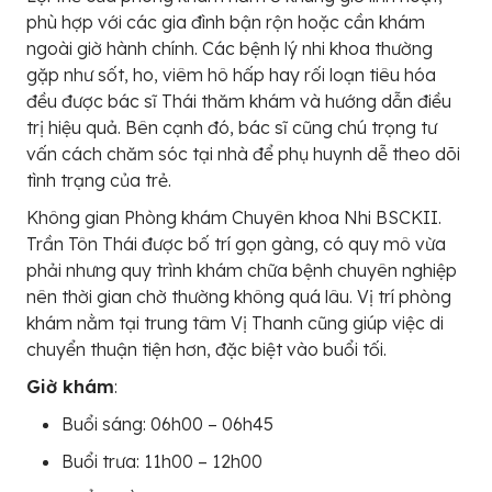
phù hợp với các gia đình bận rộn hoặc cần khám
ngoài giờ hành chính. Các bệnh lý nhi khoa thường
gặp như sốt, ho, viêm hô hấp hay rối loạn tiêu hóa
đều được bác sĩ Thái thăm khám và hướng dẫn điều
trị hiệu quả. Bên cạnh đó, bác sĩ cũng chú trọng tư
vấn cách chăm sóc tại nhà để phụ huynh dễ theo dõi
tình trạng của trẻ.
Không gian Phòng khám Chuyên khoa Nhi BSCKII.
Trần Tôn Thái được bố trí gọn gàng, có quy mô vừa
phải nhưng quy trình khám chữa bệnh chuyên nghiệp
nên thời gian chờ thường không quá lâu. Vị trí phòng
khám nằm tại trung tâm Vị Thanh cũng giúp việc di
chuyển thuận tiện hơn, đặc biệt vào buổi tối.
Giờ khám
:
Buổi sáng: 06h00 – 06h45
Buổi trưa: 11h00 – 12h00