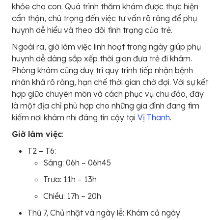
khỏe cho con. Quá trình thăm khám được thực hiện
cẩn thận, chú trọng đến việc tư vấn rõ ràng để phụ
huynh dễ hiểu và theo dõi tình trạng của trẻ.
Ngoài ra, giờ làm việc linh hoạt trong ngày giúp phụ
huynh dễ dàng sắp xếp thời gian đưa trẻ đi khám.
Phòng khám cũng duy trì quy trình tiếp nhận bệnh
nhân khá rõ ràng, hạn chế thời gian chờ đợi. Với sự kết
hợp giữa chuyên môn và cách phục vụ chu đáo, đây
là một địa chỉ phù hợp cho những gia đình đang tìm
kiếm nơi khám nhi đáng tin cậy tại
Vị Thanh
.
Giờ làm việc
:
T2 – T6:
Sáng: 06h – 06h45
Trưa: 11h – 13h
Chiều: 17h – 20h
Thứ 7, Chủ nhật và ngày lễ: Khám cả ngày