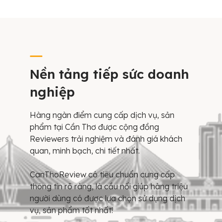
Nền tảng tiếp sức doanh
nghiệp
Hàng ngàn điểm cung cấp dịch vụ, sản
phẩm tại Cần Thơ được cộng đồng
Reviewers trải nghiệm và đánh giá khách
quan, minh bạch, chi tiết nhất.
CanThoReview có tiêu chuẩn cung cấp
thông tin rõ ràng, là cầu nối giúp hàng triệu
người dùng có được lựa chọn sử dụng dịch
vụ, sản phẩm tốt nhất!