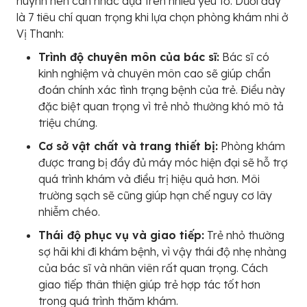
huynh nên cân nhắc dựa trên nhiều yếu tố. Dưới đây
là 7 tiêu chí quan trọng khi lựa chọn phòng khám nhi ở
Vị Thanh:
Trình độ chuyên môn của bác sĩ:
Bác sĩ có
kinh nghiệm và chuyên môn cao sẽ giúp chẩn
đoán chính xác tình trạng bệnh của trẻ. Điều này
đặc biệt quan trọng vì trẻ nhỏ thường khó mô tả
triệu chứng.
Cơ sở vật chất và trang thiết bị:
Phòng khám
được trang bị đầy đủ máy móc hiện đại sẽ hỗ trợ
quá trình khám và điều trị hiệu quả hơn. Môi
trường sạch sẽ cũng giúp hạn chế nguy cơ lây
nhiễm chéo.
Thái độ phục vụ và giao tiếp:
Trẻ nhỏ thường
sợ hãi khi đi khám bệnh, vì vậy thái độ nhẹ nhàng
của bác sĩ và nhân viên rất quan trọng. Cách
giao tiếp thân thiện giúp trẻ hợp tác tốt hơn
trong quá trình thăm khám.