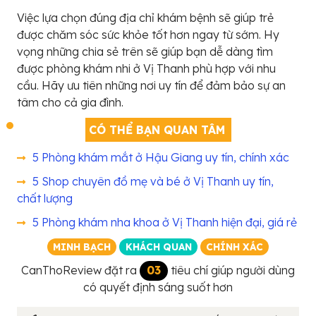
Việc lựa chọn đúng địa chỉ khám bệnh sẽ giúp trẻ
được chăm sóc sức khỏe tốt hơn ngay từ sớm. Hy
vọng những chia sẻ trên sẽ giúp bạn dễ dàng tìm
được phòng khám nhi ở Vị Thanh phù hợp với nhu
cầu. Hãy ưu tiên những nơi uy tín để đảm bảo sự an
tâm cho cả gia đình.
CÓ THỂ BẠN QUAN TÂM
5 Phòng khám mắt ở Hậu Giang uy tín, chính xác
5 Shop chuyên đồ mẹ và bé ở Vị Thanh uy tín,
chất lượng
5 Phòng khám nha khoa ở Vị Thanh hiện đại, giá rẻ
MINH BẠCH
KHÁCH QUAN
CHÍNH XÁC
CanThoReview đặt ra
03
tiêu chí giúp người dùng
có quyết định sáng suốt hơn