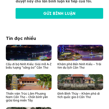
duyệt này cho lần bình luận kế tiếp của tôi.
Tin đọc nhiều
Cầu đi bộ Ninh Kiều: Giải mã A-Z
Khám phá Bến Ninh Kiều – Trái
biểu tượng “sống ảo” Cần Thơ
tim du lịch Cần Thơ
Thiền viện Trúc Lâm Phương
Đình Bình Thủy – Khám phá di
Nam Cần Thơ – Chốn bình yên
tích quốc gia ở Cần Thơ
giữa lòng miền Tây