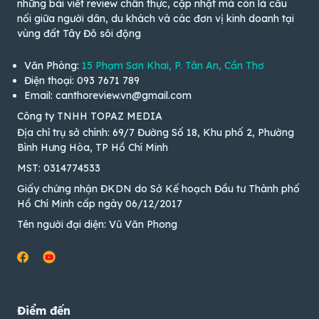
những bài viết review chân thực, cập nhật mà còn là cầu
nối giữa người dân, du khách và các đơn vị kinh doanh tại
vùng đất Tây Đô sôi động
Văn Phòng:
15 Phạm Sơn Khai, P. Tân An, Cần Thơ
Điện thoại: 093 7671 789
Email: canthoreview.vn@gmail.com
Công ty TNHH TOPAZ MEDIA
Địa chỉ trụ sở chính: 69/7 Đường Số 18, Khu phố 2, Phường
Bình Hưng Hòa, TP Hồ Chí Minh
MST: 0314774533
Giấy chứng nhận ĐKDN do Sở Kế hoạch Đầu tư Thành phố
Hồ Chí Minh cấp ngày 06/12/2017
Tên người đại diện: Vũ Văn Phong
Điểm đến