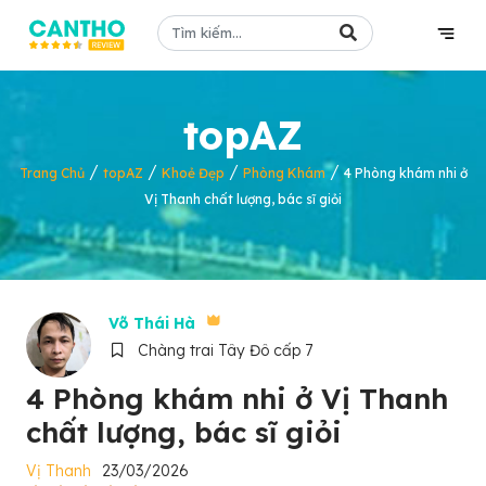
topAZ
/
/
/
/
Trang Chủ
topAZ
Khoẻ Đẹp
Phòng Khám
4 Phòng khám nhi ở
Vị Thanh chất lượng, bác sĩ giỏi
Võ Thái Hà
Chàng trai Tây Đô cấp 7
4 Phòng khám nhi ở Vị Thanh
chất lượng, bác sĩ giỏi
Vị Thanh
23/03/2026