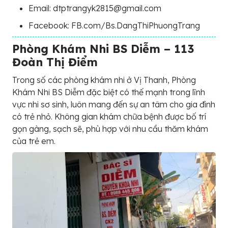
Email: dtptrangyk2815@gmail.com
Facebook: FB.com/Bs.DangThiPhuongTrang
Phòng Khám Nhi BS Diễm – 113
Đoàn Thị Điểm
Trong số các phòng khám nhi ở Vị Thanh, Phòng
Khám Nhi BS Diễm đặc biệt có thế mạnh trong lĩnh
vực nhi sơ sinh, luôn mang đến sự an tâm cho gia đình
có trẻ nhỏ. Không gian khám chữa bệnh được bố trí
gọn gàng, sạch sẽ, phù hợp với nhu cầu thăm khám
của trẻ em.