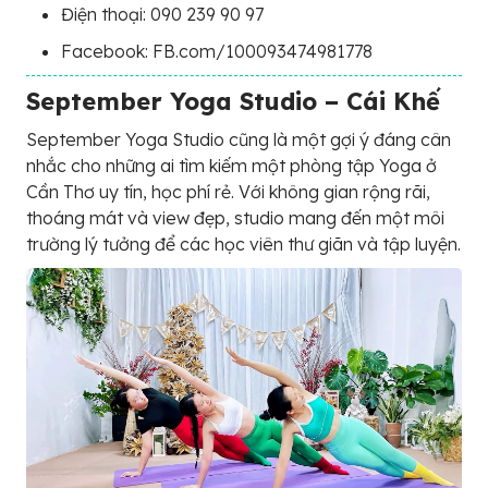
Điện thoại: 090 239 90 97
Facebook: FB.com/100093474981778
September Yoga Studio – Cái Khế
September Yoga Studio cũng là một gợi ý đáng cân
nhắc cho những ai tìm kiếm một phòng tập Yoga ở
Cần Thơ uy tín, học phí rẻ. Với không gian rộng rãi,
thoáng mát và view đẹp, studio mang đến một môi
trường lý tưởng để các học viên thư giãn và tập luyện.