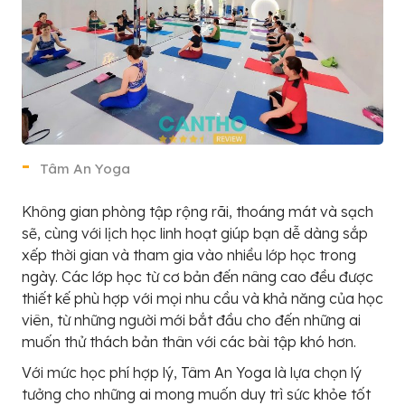
Tâm An Yoga
Không gian phòng tập rộng rãi, thoáng mát và sạch
sẽ, cùng với lịch học linh hoạt giúp bạn dễ dàng sắp
xếp thời gian và tham gia vào nhiều lớp học trong
ngày. Các lớp học từ cơ bản đến nâng cao đều được
thiết kế phù hợp với mọi nhu cầu và khả năng của học
viên, từ những người mới bắt đầu cho đến những ai
muốn thử thách bản thân với các bài tập khó hơn.
Với mức học phí hợp lý, Tâm An Yoga là lựa chọn lý
tưởng cho những ai mong muốn duy trì sức khỏe tốt