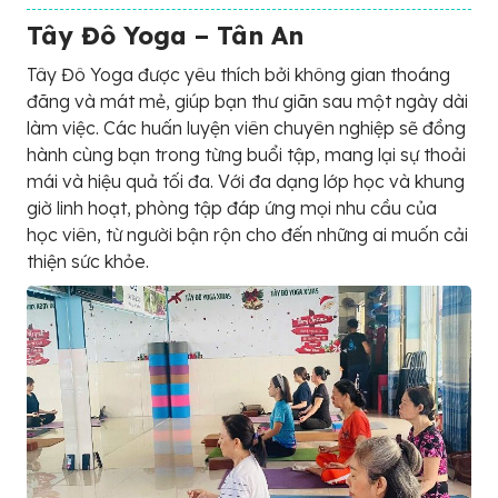
Tây Đô Yoga – Tân An
Tây Đô Yoga được yêu thích bởi không gian thoáng
đãng và mát mẻ, giúp bạn thư giãn sau một ngày dài
làm việc. Các huấn luyện viên chuyên nghiệp sẽ đồng
hành cùng bạn trong từng buổi tập, mang lại sự thoải
mái và hiệu quả tối đa. Với đa dạng lớp học và khung
giờ linh hoạt, phòng tập đáp ứng mọi nhu cầu của
học viên, từ người bận rộn cho đến những ai muốn cải
thiện sức khỏe.