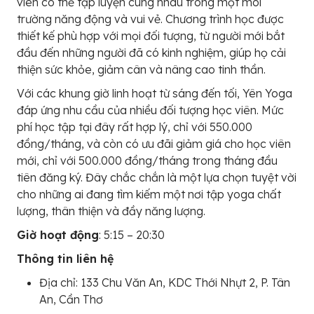
viên có thể tập luyện cùng nhau trong một môi
trường năng động và vui vẻ. Chương trình học được
thiết kế phù hợp với mọi đối tượng, từ người mới bắt
đầu đến những người đã có kinh nghiệm, giúp họ cải
thiện sức khỏe, giảm cân và nâng cao tinh thần.
Với các khung giờ linh hoạt từ sáng đến tối, Yên Yoga
đáp ứng nhu cầu của nhiều đối tượng học viên. Mức
phí học tập tại đây rất hợp lý, chỉ với 550.000
đồng/tháng, và còn có ưu đãi giảm giá cho học viên
mới, chỉ với 500.000 đồng/tháng trong tháng đầu
tiên đăng ký. Đây chắc chắn là một lựa chọn tuyệt vời
cho những ai đang tìm kiếm một nơi tập yoga chất
lượng, thân thiện và đầy năng lượng.
Giờ hoạt động
: 5:15 – 20:30
Thông tin liên hệ
Địa chỉ: 133 Chu Văn An, KDC Thới Nhựt 2, P. Tân
An, Cần Thơ