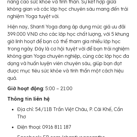
nâng cao sức khỏe và tinh thần. Sự kết hợp giữa
không gian và các lớp học chuyên sâu mang đến trải
nghiệm Yoga tuyệt vời.
Hiện nay, Shanti Yoga đang áp dụng mức giá ưu đãi
399.000 VNĐ cho các lớp học chất lượng, với 5 khung
giờ linh hoạt để bạn có thể tham gia nhiều lớp học
trong ngày. Đây là cơ hội tuyệt vời để bạn trải nghiệm
không gian Yoga chuyên nghiệp, cùng các lớp học đa
dạng và huấn luyện viên chuyên sâu, giúp bạn đạt
được mục tiêu sức khỏe và tinh thần một cách hiệu
quả.
Giờ hoạt động
: 5:00 – 21:00
Thông tin liên hệ
Địa chỉ: 54/11B Trần Việt Châu, P. Cái Khế, Cần
Thơ
Điện thoại: 0916 811 187