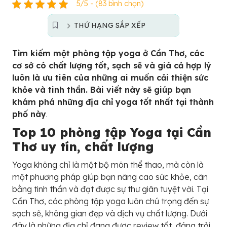
5/5 - (83 bình chọn)
THỨ HẠNG SẮP XẾP
Tìm kiếm một phòng tập yoga ở Cần Thơ, các
cơ sở có chất lượng tốt, sạch sẽ và giá cả hợp lý
luôn là ưu tiên của những ai muốn cải thiện sức
khỏe và tinh thần. Bài viết này sẽ giúp bạn
khám phá những địa chỉ yoga tốt nhất tại thành
phố này
.
Top 10 phòng tập Yoga tại Cần
Thơ uy tín, chất lượng
Yoga không chỉ là một bộ môn thể thao, mà còn là
một phương pháp giúp bạn nâng cao sức khỏe, cân
bằng tinh thần và đạt được sự thư giãn tuyệt vời. Tại
Cần Thơ, các phòng tập yoga luôn chú trọng đến sự
sạch sẽ, không gian đẹp và dịch vụ chất lượng. Dưới
đây là những địa chỉ đang được review tốt, đáng trải