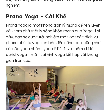
nghiệm:
Prana Yoga – Cái Khế
Prana Yoga là một không gian lý tưởng để rèn luyện
và khám phá triết lý sống khỏe mạnh qua Yoga. Tại
đây, bạn sẽ được trải nghiệm một loạt các dịch vụ
phong phú, từ yoga cơ bản đến nâng cao, cũng như
các lớp yoga nhóm, yoga PT 1-1, và thậm chí là
aerial yoga – một loại hình yoga kết hợp với không
gian trên cao.