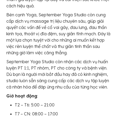
cách hiệu quả.
Bên cạnh Yoga, September Yoga Studio còn cung
cấp dịch vụ massage trị liệu chuyên sâu, giúp giải
quyết các vấn đề về cổ vai gáy, đau lưng, đau thần
kinh tọa, thoát vị đĩa đệm, suy giãn tĩnh mạch. Đây là
một lựa chọn tuyệt vời cho những ai muốn kết hợp
việc rèn luyện thể chất và thư giãn tinh thần sau
những giờ làm việc căng thẳng.
September Yoga Studio còn nhận các dịch vụ huấn
luyện PT 1:1, PT nhóm, PT cho công ty và bệnh viện.
Dù bạn là người mới bắt đầu hay đã có kinh nghiệm,
studio luôn sẵn sàng cung cấp các dịch vụ tập luyện
cá nhân hóa để đáp ứng nhu cầu của từng học viên.
Giờ hoạt động
:
T2 – T6: 5:00 – 21:00
T7 – CN: 08:00 – 17:00