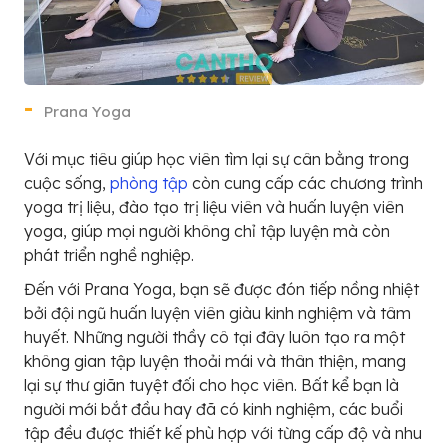
Prana Yoga
Với mục tiêu giúp học viên tìm lại sự cân bằng trong
cuộc sống,
phòng tập
còn cung cấp các chương trình
yoga trị liệu, đào tạo trị liệu viên và huấn luyện viên
yoga, giúp mọi người không chỉ tập luyện mà còn
phát triển nghề nghiệp.
Đến với Prana Yoga, bạn sẽ được đón tiếp nồng nhiệt
bởi đội ngũ huấn luyện viên giàu kinh nghiệm và tâm
huyết. Những người thầy cô tại đây luôn tạo ra một
không gian tập luyện thoải mái và thân thiện, mang
lại sự thư giãn tuyệt đối cho học viên. Bất kể bạn là
người mới bắt đầu hay đã có kinh nghiệm, các buổi
tập đều được thiết kế phù hợp với từng cấp độ và nhu