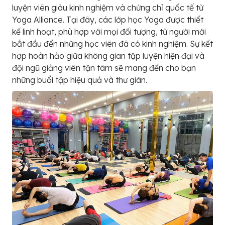
luyện viên giàu kinh nghiệm và chứng chỉ quốc tế từ
Yoga Alliance. Tại đây, các lớp học Yoga được thiết
kế linh hoạt, phù hợp với mọi đối tượng, từ người mới
bắt đầu đến những học viên đã có kinh nghiệm. Sự kết
hợp hoàn hảo giữa không gian tập luyện hiện đại và
đội ngũ giảng viên tận tâm sẽ mang đến cho bạn
những buổi tập hiệu quả và thư giãn.