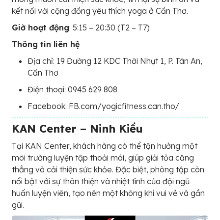
kết nối với cộng đồng yêu thích yoga ở Cần Thơ.
Giờ hoạt động
: 5:15 – 20:30 (T2 – T7)
Thông tin liên hệ
Địa chỉ: 19 Đường 12 KDC Thới Nhựt 1, P. Tân An,
Cần Thơ
Điện thoại: 0945 629 808
Facebook: FB.com/yogicfitness.can.tho/
KAN Center – Ninh Kiều
Tại KAN Center, khách hàng có thể tận hưởng một
môi trường luyện tập thoải mái, giúp giải tỏa căng
thẳng và cải thiện sức khỏe. Đặc biệt, phòng tập còn
nổi bật với sự thân thiện và nhiệt tình của đội ngũ
huấn luyện viên, tạo nên một không khí vui vẻ và gần
gũi.