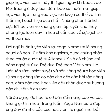
giúp học viên cảm thấy thư giãn ngay khi bước vào.
Môi trường ở đây luôn đảm bảo sự thoải mái, giúp
học viên tập trung vào việc rèn luyện cơ thể và tinh
thần một cách hiệu quả nhất. Những phản hồi tích
cực từ học viên về không gian tập luyện cho thấy
phòng tập luôn duy trì tiêu chuẩn cao về sự sạch sẽ
và thoải mái.
Đội ngũ huấn luyện viên tại Yoga Namaste là những
người có hơn 10 năm kinh nghiệm, được chứng nhận
theo chuẩn quốc tế từ Alliance US và có chứng chỉ
hành nghề từ Cục Thể dục Thể thao Việt Nam. Họ
luôn tận tâm, nhiệt huyết và sẵn sàng hỗ trợ học viên
từ những động tác cơ bản cho đến các bài tập nâng
cao, đảm bảo mọi học viên đều nhận được sự hướng
dẫn chi tiết và an toàn.
Với đa dạng lớp học từ cơ bản đến nâng cao và các
khung giờ linh hoạt trong tuần, Yoga Namaste đáp
ứng đầy đủ nhu cầu của học viên, từ người mới bắt