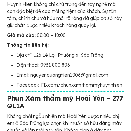
Huynh Hien không chỉ chú trọng đến tay nghề mà
còn đặc biệt đề cao trải nghiệm của khách. Sự tận
tâm, chỉnh chu và hậu mãi rõ ràng đã giúp cơ sở này
giữ chân được nhiều khách hàng quay lại.
Giờ mở cửa:
08:00 – 18:00
Thông tin liên hệ:
Địa chỉ: 126 Lê Lợi, Phường 6, Sóc Trăng
Điện thoại: 0931 800 806
Email: nguyenquanghien1006@gmail.com
Facebook: FB.com/phunxamthammyhuynhhien
Phun Xăm thẩm mỹ Hoài Yên – 277
QL1A
Không phải ngẫu nhiên mà Hoài Yên được nhiều chị
em ở Sóc Trăng lựa chọn khi muốn sở hữu dáng mày
chuẩn và làn môi tươi tắn. Không gian ở đây tuy