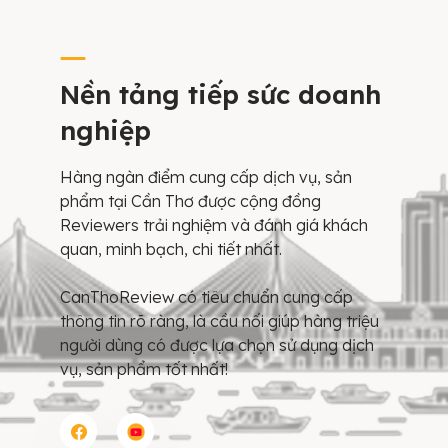
Nền tảng tiếp sức doanh
nghiệp
Hàng ngàn điểm cung cấp dịch vụ, sản
phẩm tại Cần Thơ được cộng đồng
Reviewers trải nghiệm và đánh giá khách
quan, minh bạch, chi tiết nhất.
CanThoReview có tiêu chuẩn cung cấp
thông tin rõ ràng, là cầu nối giúp hàng triệu
người dùng có được lựa chọn sử dụng dịch
vụ, sản phẩm tốt nhất!