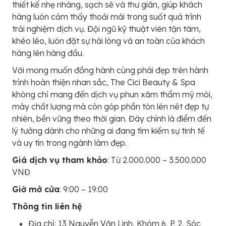
thiết kế nhẹ nhàng, sạch sẽ và thư giãn, giúp khách
hàng luôn cảm thấy thoải mái trong suốt quá trình
trải nghiệm dịch vụ. Đội ngũ kỹ thuật viên tận tâm,
khéo léo, luôn đặt sự hài lòng và an toàn của khách
hàng lên hàng đầu.
Với mong muốn đồng hành cùng phái đẹp trên hành
trình hoàn thiện nhan sắc, The Cici Beauty & Spa
không chỉ mang đến dịch vụ phun xăm thẩm mỹ môi,
mày chất lượng mà còn góp phần tôn lên nét đẹp tự
nhiên, bền vững theo thời gian. Đây chính là điểm đến
lý tưởng dành cho những ai đang tìm kiếm sự tinh tế
và uy tín trong ngành làm đẹp.
Giá dịch vụ tham khảo
: Từ 2.000.000 – 3.500.000
VNĐ
Giờ mở cửa
: 9:00 – 19:00
Thông tin liên hệ
Địa chỉ: 13 Nguyễn Văn Linh, Khóm 6, P. 2, Sóc