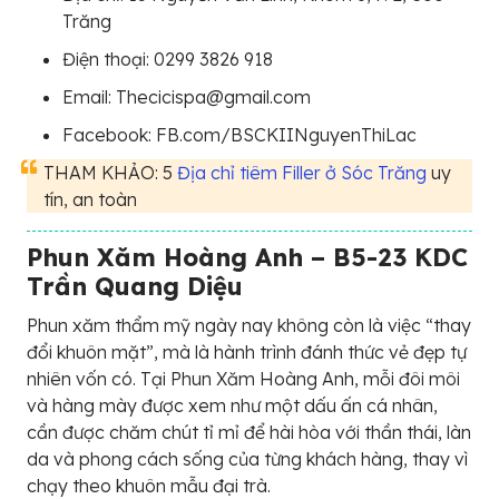
Trăng
Điện thoại: 0299 3826 918
Email: Thecicispa@gmail.com
Facebook: FB.com/BSCKIINguyenThiLac
THAM KHẢO: 5
Địa chỉ tiêm Filler ở Sóc Trăng
uy
tín, an toàn
Phun Xăm Hoàng Anh – B5-23 KDC
Trần Quang Diệu
Phun xăm thẩm mỹ ngày nay không còn là việc “thay
đổi khuôn mặt”, mà là hành trình đánh thức vẻ đẹp tự
nhiên vốn có. Tại Phun Xăm Hoàng Anh, mỗi đôi môi
và hàng mày được xem như một dấu ấn cá nhân,
cần được chăm chút tỉ mỉ để hài hòa với thần thái, làn
da và phong cách sống của từng khách hàng, thay vì
chạy theo khuôn mẫu đại trà.