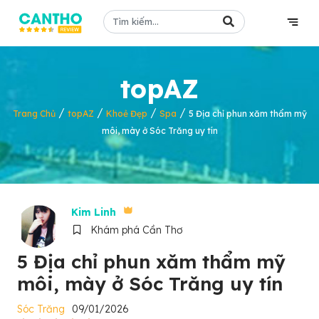
topAZ
/
/
/
/
Trang Chủ
topAZ
Khoẻ Đẹp
Spa
5 Địa chỉ phun xăm thẩm mỹ
môi, mày ở Sóc Trăng uy tín
Kim Linh
Khám phá Cần Thơ
5 Địa chỉ phun xăm thẩm mỹ
môi, mày ở Sóc Trăng uy tín
Sóc Trăng
09/01/2026