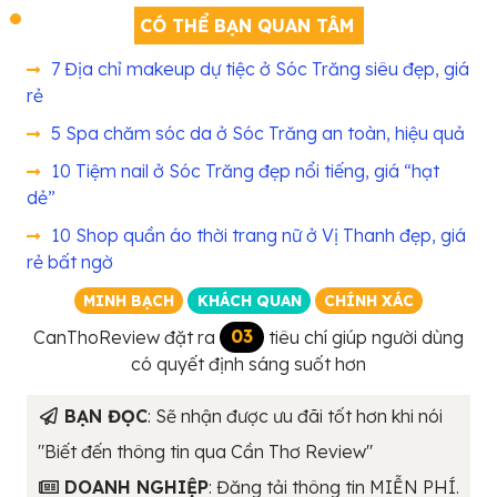
CÓ THỂ BẠN QUAN TÂM
7 Địa chỉ makeup dự tiệc ở Sóc Trăng siêu đẹp, giá
rẻ
5 Spa chăm sóc da ở Sóc Trăng an toàn, hiệu quả
10 Tiệm nail ở Sóc Trăng đẹp nổi tiếng, giá “hạt
dẻ”
10 Shop quần áo thời trang nữ ở Vị Thanh đẹp, giá
rẻ bất ngờ
MINH BẠCH
KHÁCH QUAN
CHÍNH XÁC
CanThoReview đặt ra
03
tiêu chí giúp người dùng
có quyết định sáng suốt hơn
BẠN ĐỌC
: Sẽ nhận được ưu đãi tốt hơn khi nói
"Biết đến thông tin qua Cần Thơ Review"
DOANH NGHIỆP
: Đăng tải thông tin MIỄN PHÍ.