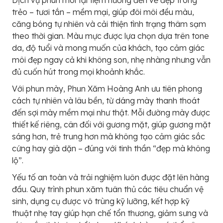
trẻo – tươi tắn – mềm mại, giúp đôi môi đều màu,
căng bóng tự nhiên và cải thiện tình trạng thâm sạm
theo thời gian. Màu mực được lựa chọn dựa trên tone
da, độ tuổi và mong muốn của khách, tạo cảm giác
môi đẹp ngay cả khi không son, nhẹ nhàng nhưng vẫn
đủ cuốn hút trong mọi khoảnh khắc.
Với phun mày, Phun Xăm Hoàng Anh ưu tiên phong
cách tự nhiên và lâu bền, từ dáng mày thanh thoát
đến sợi mày mềm mại như thật. Mỗi đường mày được
thiết kế riêng, cân đối với gương mặt, giúp gương mặt
sáng hơn, trẻ trung hơn mà không tạo cảm giác sắc
cứng hay già dặn – đúng với tinh thần “đẹp mà không
lộ”.
Yếu tố an toàn và trải nghiệm luôn được đặt lên hàng
đầu. Quy trình phun xăm tuân thủ các tiêu chuẩn vệ
sinh, dụng cụ được vô trùng kỹ lưỡng, kết hợp kỹ
thuật nhẹ tay giúp hạn chế tổn thương, giảm sưng và