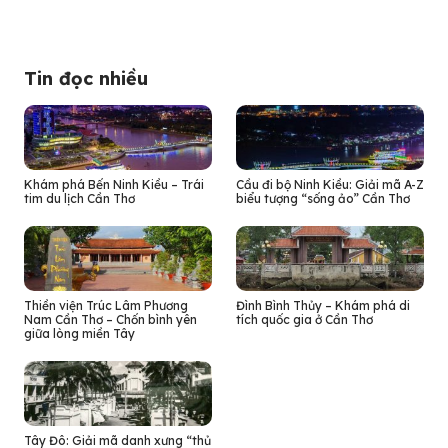
Tin đọc nhiều
Khám phá Bến Ninh Kiều – Trái
Cầu đi bộ Ninh Kiều: Giải mã A-Z
tim du lịch Cần Thơ
biểu tượng “sống ảo” Cần Thơ
Thiền viện Trúc Lâm Phương
Đình Bình Thủy – Khám phá di
Nam Cần Thơ – Chốn bình yên
tích quốc gia ở Cần Thơ
giữa lòng miền Tây
Tây Đô: Giải mã danh xưng “thủ