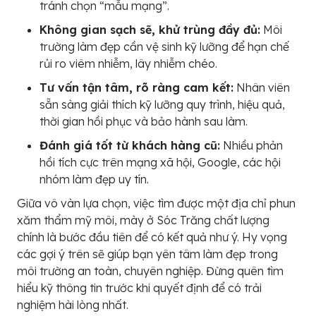
tránh chọn “mẫu mạng”.
Không gian sạch sẽ, khử trùng đầy đủ:
Môi
trường làm đẹp cần vệ sinh kỹ lưỡng để hạn chế
rủi ro viêm nhiễm, lây nhiễm chéo.
Tư vấn tận tâm, rõ ràng cam kết:
Nhân viên
sẵn sàng giải thích kỹ lưỡng quy trình, hiệu quả,
thời gian hồi phục và bảo hành sau làm.
Đánh giá tốt từ khách hàng cũ:
Nhiều phản
hồi tích cực trên mạng xã hội, Google, các hội
nhóm làm đẹp uy tín.
Giữa vô vàn lựa chọn, việc tìm được một địa chỉ phun
xăm thẩm mỹ môi, mày ở Sóc Trăng chất lượng
chính là bước đầu tiên để có kết quả như ý. Hy vọng
các gợi ý trên sẽ giúp bạn yên tâm làm đẹp trong
môi trường an toàn, chuyên nghiệp. Đừng quên tìm
hiểu kỹ thông tin trước khi quyết định để có trải
nghiệm hài lòng nhất.