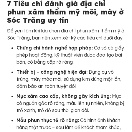
7 Tiêu chí đánh giá địa chỉ
phun xăm thẩm mỹ môi, mày ở
Sóc Trăng uy tín
Để yên tâm khi lựa chọn địa chỉ phun xăm thẩm mỹ ở
Sóc Trăng, bạn nên xem xét kỹ các tiêu chí dưới đây:
Chứng chỉ hành nghề hợp pháp:
Cơ sở có giấy
phép hoạt động, kỹ thuật viên được đào tạo bài
bản, có bằng cấp rõ ràng.
Thiết bị – công nghệ hiện đại:
Dụng cụ vô
trùng, máy móc mới, sử dụng kim dùng một lần,
đảm bảo an toàn tuyệt đối.
Mực xăm cao cấp, không gây kích ứng:
Mực
có nguồn gốc rõ ràng, màu lên tự nhiên, không bị
trổ xanh, trổ đỏ sau thời gian dài.
Mẫu phun thực tế rõ ràng:
Có hình ảnh khách
hàng thật trước – sau làm để khách tham khảo,