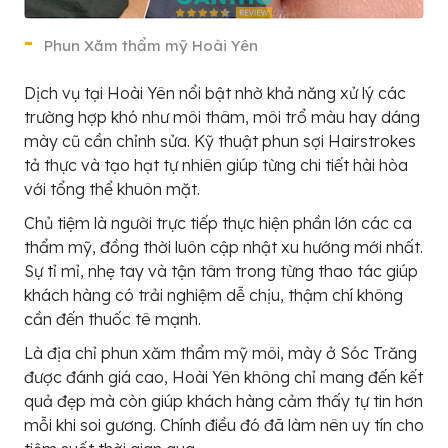
Phun Xăm thẩm mỹ Hoài Yên
Dịch vụ tại Hoài Yên nổi bật nhờ khả năng xử lý các
trường hợp khó như môi thâm, môi trổ màu hay dáng
mày cũ cần chỉnh sửa. Kỹ thuật phun sợi Hairstrokes
tả thực và tạo hạt tự nhiên giúp từng chi tiết hài hòa
với tổng thể khuôn mặt.
Chủ tiệm là người trực tiếp thực hiện phần lớn các ca
thẩm mỹ, đồng thời luôn cập nhật xu hướng mới nhất.
Sự tỉ mỉ, nhẹ tay và tận tâm trong từng thao tác giúp
khách hàng có trải nghiệm dễ chịu, thậm chí không
cần đến thuốc tê mạnh.
Là địa chỉ phun xăm thẩm mỹ môi, mày ở Sóc Trăng
được đánh giá cao, Hoài Yên không chỉ mang đến kết
quả đẹp mà còn giúp khách hàng cảm thấy tự tin hơn
mỗi khi soi gương. Chính điều đó đã làm nên uy tín cho