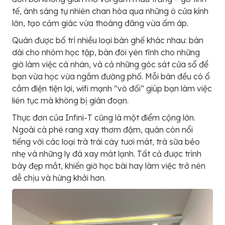
tế, ánh sáng tự nhiên chan hòa qua những ô cửa kính
lớn, tạo cảm giác vừa thoáng đãng vừa ấm áp.
Quán được bố trí nhiều loại bàn ghế khác nhau: bàn
dài cho nhóm học tập, bàn đôi yên tĩnh cho những
giờ làm việc cá nhân, và cả những góc sát cửa sổ để
bạn vừa học vừa ngắm đường phố. Mỗi bàn đều có ổ
cắm điện tiện lợi, wifi mạnh “vô đối” giúp bạn làm việc
liên tục mà không bị gián đoạn.
Thực đơn của Infini-T cũng là một điểm cộng lớn.
Ngoài cà phê rang xay thơm đậm, quán còn nổi
tiếng với các loại trà trái cây tươi mát, trà sữa béo
nhẹ và những ly đá xay mát lạnh. Tất cả được trình
bày đẹp mắt, khiến giờ học bài hay làm việc trở nên
dễ chịu và hứng khởi hơn.