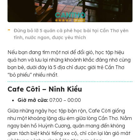
Đừng bỏ lỡ 5 quán cà phê học bài tại Cần Thơ yên
tĩnh, nước ngon, được yêu thích
Nếu bạn đang tìm một nơi để đổi gió, học tập hiệu
quả hơn và lưu lại những khoảnh khắc đáng nhớ cùng
bạn bè, dưới đây là 5 địa chỉ được giới trẻ Cần Thơ
“bỏ phiếu” nhiều nhất.
Cafe Côti – Ninh Kiều
Giờ mở cửa:
07:00 – 00:00
Giữa những ngày học tập bận rộn, Cafe Côti giống
như một khoảng lặng dịu êm giữa lòng Cần Thơ. Nằm
ngay bên hồ Huỳnh Cương, quán mang đến không
gian tách biệt khỏi tiếng xe cộ, chỉ còn lại làn gió mát