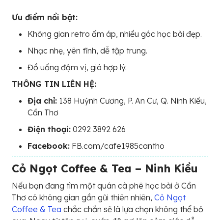
Ưu điểm nổi bật:
Không gian retro ấm áp, nhiều góc học bài đẹp.
Nhạc nhẹ, yên tĩnh, dễ tập trung.
Đồ uống đậm vị, giá hợp lý.
THÔNG TIN LIÊN HỆ:
Địa chỉ:
138 Huỳnh Cương, P. An Cư, Q. Ninh Kiều,
Cần Thơ
Điện thoại:
0292 3892 626
Facebook:
FB.com/cafe1985cantho
Cỏ Ngọt Coffee & Tea – Ninh Kiều
Nếu bạn đang tìm một quán cà phê học bài ở Cần
Thơ có không gian gần gũi thiên nhiên,
Cỏ Ngọt
Coffee & Tea
chắc chắn sẽ là lựa chọn không thể bỏ