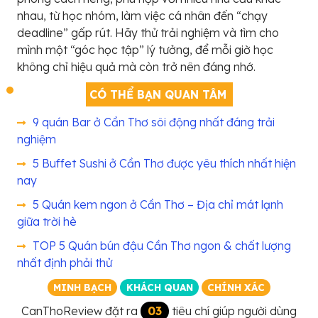
nhau, từ học nhóm, làm việc cá nhân đến “chạy
deadline” gấp rút. Hãy thử trải nghiệm và tìm cho
mình một “góc học tập” lý tưởng, để mỗi giờ học
không chỉ hiệu quả mà còn trở nên đáng nhớ.
CÓ THỂ BẠN QUAN TÂM
9 quán Bar ở Cần Thơ sôi động nhất đáng trải
nghiệm
5 Buffet Sushi ở Cần Thơ được yêu thích nhất hiện
nay
5 Quán kem ngon ở Cần Thơ – Địa chỉ mát lạnh
giữa trời hè
TOP 5 Quán bún đậu Cần Thơ ngon & chất lượng
nhất định phải thử
MINH BẠCH
KHÁCH QUAN
CHÍNH XÁC
CanThoReview đặt ra
03
tiêu chí giúp người dùng