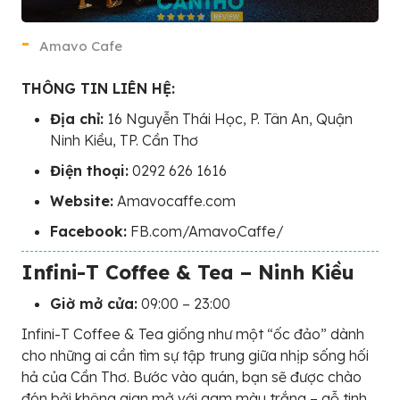
Amavo Cafe
THÔNG TIN LIÊN HỆ:
Địa chỉ:
16 Nguyễn Thái Học, P. Tân An, Quận
Ninh Kiều, TP. Cần Thơ
Điện thoại:
0292 626 1616
Website:
Amavocaffe.com
Facebook:
FB.com/AmavoCaffe/
Infini-T Coffee & Tea – Ninh Kiều
Giờ mở cửa:
09:00 – 23:00
Infini-T Coffee & Tea giống như một “ốc đảo” dành
cho những ai cần tìm sự tập trung giữa nhịp sống hối
hả của Cần Thơ. Bước vào quán, bạn sẽ được chào
đón bởi không gian mở với gam màu trắng – gỗ tinh