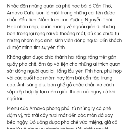
Nhắc đến những quán cà phê học bài ở Cần Thơ,
Amavo Cafe luôn là một trong những cái tên được
nhắc đầu tiên. Nằm trên con đường Nguyễn Thái
Học nhộn nhịp, quán mang vẻ ngoài giản dị nhưng
bên trong lại rộng rãi và thoáng mát, đủ sức chứa từ
những nhóm học sinh, sinh viên đông người đến khách
đi một mình tìm sự yên tĩnh.
Không gian được chia thành hai tầng: tầng trệt gần
quầy pha chế, ấm áp và tiện cho những ai thích quan
sát dòng người qua lại; tầng lầu yên tĩnh hơn, phù hợp
với các buổi học nhóm hay làm bài cần tập trung
cao. Ánh sáng dịu, bàn ghế gỗ chắc chắn và cách
sắp xếp hợp lý tạo cảm giác thoải mái ngay cả khi
ngồi lâu.
Menu của Amavo phong phú, từ những ly cà phê
đậm vị, trà trái cây tươi mát đến các món đá xay
béo ngậy. Đồ uống được pha chế vừa miệng, giá cả