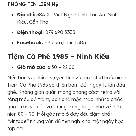
THÔNG TIN LIÊN HỆ:
Địa chỉ:
38A Xô Viết Nghệ Tĩnh, Tân An, Ninh
Kiều, Cần Thơ
Điện thoại:
079 690 3338
Facebook:
FB.com/infinit.38a
Tiệm Cà Phê 1985 – Ninh Kiều
Giờ mở cửa
: 6:30 – 22:00
Nếu bạn yêu thích sự yên tĩnh và một chút hoài niệm,
Tiệm Cà Phê 1985 sẽ khiến bạn “đổ” ngay từ lần đầu
ghé. Không gian quán mang phong cách retro với
tông màu gỗ trầm, bàn ghế mộc mạc, những chiếc
quạt trần và các vật dụng trang trí gợi nhớ về thập
niên 80 – 90. Mỗi góc nhỏ ở đây đều đậm chất
“vintage” nhưng vẫn đủ tiện nghi cho một ngày học
tập dài.