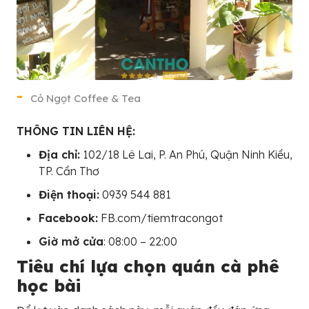
Cỏ Ngọt Coffee & Tea
THÔNG TIN LIÊN HỆ:
Địa chỉ:
102/18 Lê Lai, P. An Phú, Quận Ninh Kiều,
TP. Cần Thơ
Điện thoại:
0939 544 881
Facebook:
FB.com/tiemtracongot
Giờ mở cửa
: 08:00 – 22:00
Tiêu chí lựa chọn quán cà phê
học bài