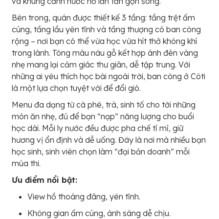
và khung cảnh nước hồ lăn tăn gợn sóng.
Bên trong, quán được thiết kế 3 tầng: tầng trệt ấm
cúng, tầng lầu yên tĩnh và tầng thượng có ban công
rộng – nơi bạn có thể vừa học vừa hít thở không khí
trong lành. Tông màu nâu gỗ kết hợp ánh đèn vàng
nhẹ mang lại cảm giác thư giãn, dễ tập trung. Với
những ai yêu thích học bài ngoài trời, ban công ở Côti
là một lựa chọn tuyệt vời để đổi gió.
Menu đa dạng từ cà phê, trà, sinh tố cho tới những
món ăn nhẹ, đủ để bạn “nạp” năng lượng cho buổi
học dài. Mỗi ly nước đều được pha chế tỉ mỉ, giữ
hương vị ổn định và dễ uống. Đây là nơi mà nhiều bạn
học sinh, sinh viên chọn làm “đại bản doanh” mỗi
mùa thi.
Ưu điểm nổi bật:
View hồ thoáng đãng, yên tĩnh.
Không gian ấm cúng, ánh sáng dễ chịu.