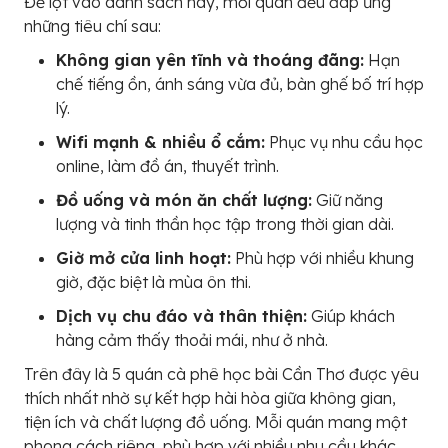
Để lọt vào danh sách này, mỗi quán đều đáp ứng
những tiêu chí sau:
Không gian yên tĩnh và thoáng đãng:
Hạn
chế tiếng ồn, ánh sáng vừa đủ, bàn ghế bố trí hợp
lý.
Wifi mạnh & nhiều ổ cắm:
Phục vụ nhu cầu học
online, làm đồ án, thuyết trình.
Đồ uống và món ăn chất lượng:
Giữ năng
lượng và tinh thần học tập trong thời gian dài.
Giờ mở cửa linh hoạt:
Phù hợp với nhiều khung
giờ, đặc biệt là mùa ôn thi.
Dịch vụ chu đáo và thân thiện:
Giúp khách
hàng cảm thấy thoải mái, như ở nhà.
Trên đây là 5 quán cà phê học bài Cần Thơ được yêu
thích nhất nhờ sự kết hợp hài hòa giữa không gian,
tiện ích và chất lượng đồ uống. Mỗi quán mang một
phong cách riêng, phù hợp với nhiều nhu cầu khác