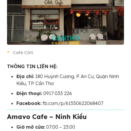
Cafe Côti
THÔNG TIN LIÊN HỆ:
Địa chỉ:
180 Huỳnh Cương, P. An Cư, Quận Ninh
Kiều, TP. Cần Thơ
Điện thoại:
0917 033 226
Facebook:
fb.com/p/61550622068407
Amavo Cafe – Ninh Kiều
Giờ mở cửa:
07:00 – 23:00