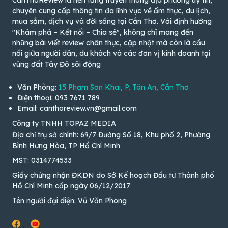
CanThoReview là nền tảng truyền thông địa phương uy tín,
chuyên cung cấp thông tin đa lĩnh vực về ẩm thực, du lịch,
mua sắm, dịch vụ và đời sống tại Cần Thơ. Với định hướng
"Khám phá – Kết nối – Chia sẻ", không chỉ mang đến
những bài viết review chân thực, cập nhật mà còn là cầu
nối giữa người dân, du khách và các đơn vị kinh doanh tại
vùng đất Tây Đô sôi động
Văn Phòng:
15 Phạm Sơn Khai, P. Tân An, Cần Thơ
Điện thoại: 093 7671 789
Email: canthoreview.vn@gmail.com
Công ty TNHH TOPAZ MEDIA
Địa chỉ trụ sở chính: 69/7 Đường Số 18, Khu phố 2, Phường
Bình Hưng Hòa, TP Hồ Chí Minh
MST: 0314774533
Giấy chứng nhận ĐKDN do Sở Kế hoạch Đầu tư Thành phố
Hồ Chí Minh cấp ngày 06/12/2017
Tên người đại diện: Vũ Văn Phong