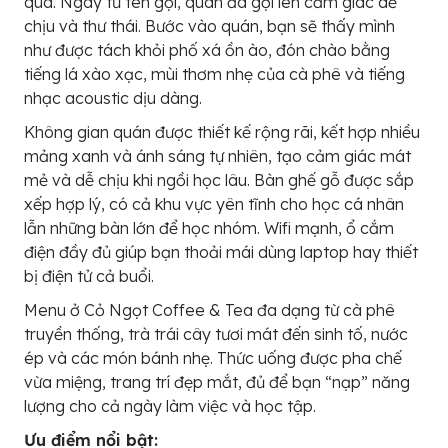
qua. Ngay từ tên gọi, quán đã gợi lên cảm giác dễ
chịu và thư thái. Bước vào quán, bạn sẽ thấy mình
như được tách khỏi phố xá ồn ào, đón chào bằng
tiếng lá xào xạc, mùi thơm nhẹ của cà phê và tiếng
nhạc acoustic dịu dàng.
Không gian quán được thiết kế rộng rãi, kết hợp nhiều
mảng xanh và ánh sáng tự nhiên, tạo cảm giác mát
mẻ và dễ chịu khi ngồi học lâu. Bàn ghế gỗ được sắp
xếp hợp lý, có cả khu vực yên tĩnh cho học cá nhân
lẫn những bàn lớn để học nhóm. Wifi mạnh, ổ cắm
điện đầy đủ giúp bạn thoải mái dùng laptop hay thiết
bị điện tử cả buổi.
Menu ở Cỏ Ngọt Coffee & Tea đa dạng từ cà phê
truyền thống, trà trái cây tươi mát đến sinh tố, nước
ép và các món bánh nhẹ. Thức uống được pha chế
vừa miệng, trang trí đẹp mắt, đủ để bạn “nạp” năng
lượng cho cả ngày làm việc và học tập.
Ưu điểm nổi bật: