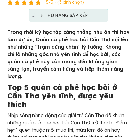
5/5 - (3 bình chọn)
THỨ HẠNG SẮP XẾP
Trong thời kỳ học tập căng thẳng như ôn thi hay
làm dự án, Quán cà phê học bài Cần Thơ nổi lên
như những “trạm dừng chân” lý tưởng. Không
chỉ là những góc nhỏ yên tĩnh để học bài, các
quán cà phê này còn mang đến không gian
sáng tạo, truyền cảm hứng và tiếp thêm năng
lượng.
Top 5 quán cà phê học bài ở
Cần Thơ yên tĩnh, được yêu
thích
Nhịp sống năng động của giới trẻ Cần Thơ đã khiến
những quán cà phê học bài Cần Thơ trở thành “điểm
hẹn” quen thuộc mỗi mùa thi, mùa làm đồ án hay