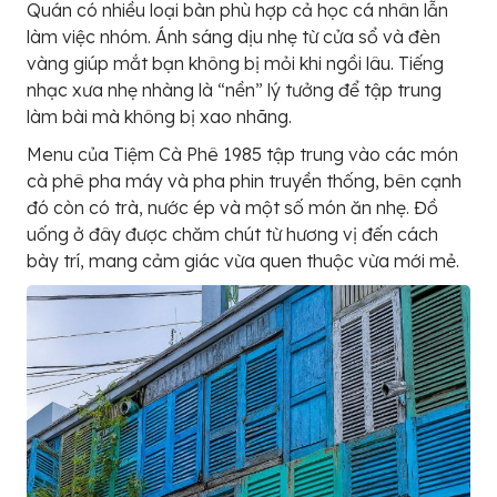
Quán có nhiều loại bàn phù hợp cả học cá nhân lẫn
làm việc nhóm. Ánh sáng dịu nhẹ từ cửa sổ và đèn
vàng giúp mắt bạn không bị mỏi khi ngồi lâu. Tiếng
nhạc xưa nhẹ nhàng là “nền” lý tưởng để tập trung
làm bài mà không bị xao nhãng.
Menu của Tiệm Cà Phê 1985 tập trung vào các món
cà phê pha máy và pha phin truyền thống, bên cạnh
đó còn có trà, nước ép và một số món ăn nhẹ. Đồ
uống ở đây được chăm chút từ hương vị đến cách
bày trí, mang cảm giác vừa quen thuộc vừa mới mẻ.