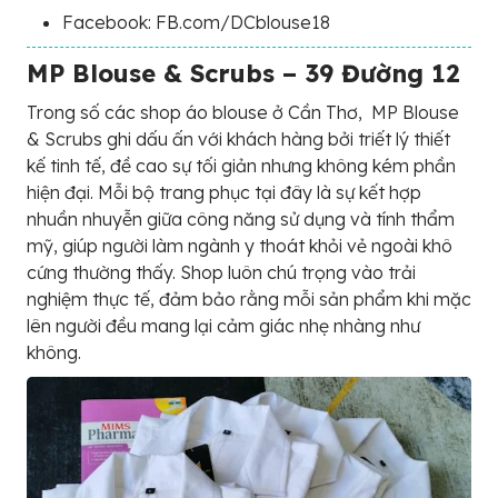
Facebook: FB.com/DCblouse18
MP Blouse & Scrubs – 39 Đường 12
Trong số các shop áo blouse ở Cần Thơ, MP Blouse
& Scrubs ghi dấu ấn với khách hàng bởi triết lý thiết
kế tinh tế, đề cao sự tối giản nhưng không kém phần
hiện đại. Mỗi bộ trang phục tại đây là sự kết hợp
nhuần nhuyễn giữa công năng sử dụng và tính thẩm
mỹ, giúp người làm ngành y thoát khỏi vẻ ngoài khô
cứng thường thấy. Shop luôn chú trọng vào trải
nghiệm thực tế, đảm bảo rằng mỗi sản phẩm khi mặc
lên người đều mang lại cảm giác nhẹ nhàng như
không.