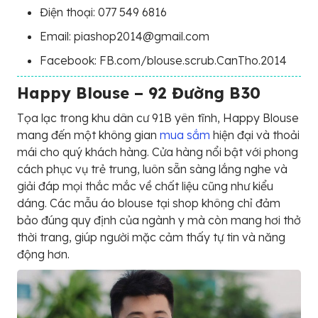
Điện thoại: 077 549 6816
Email: piashop2014@gmail.com
Facebook: FB.com/blouse.scrub.CanTho.2014
Happy Blouse – 92 Đường B30
Tọa lạc trong khu dân cư 91B yên tĩnh, Happy Blouse
mang đến một không gian
mua sắm
hiện đại và thoải
mái cho quý khách hàng. Cửa hàng nổi bật với phong
cách phục vụ trẻ trung, luôn sẵn sàng lắng nghe và
giải đáp mọi thắc mắc về chất liệu cũng như kiểu
dáng. Các mẫu áo blouse tại shop không chỉ đảm
bảo đúng quy định của ngành y mà còn mang hơi thở
thời trang, giúp người mặc cảm thấy tự tin và năng
động hơn.