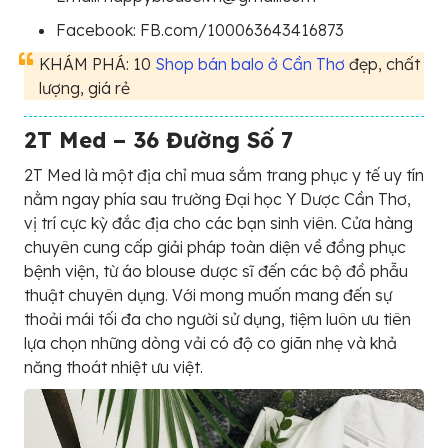
Facebook: FB.com/100063643416873
KHÁM PHÁ: 10
Shop bán balo ở Cần Thơ
đẹp, chất
lượng, giá rẻ
2T Med – 36 Đường Số 7
2T Med là một địa chỉ mua sắm trang phục y tế uy tín
nằm ngay phía sau trường Đại học Y Dược Cần Thơ,
vị trí cực kỳ đắc địa cho các bạn sinh viên. Cửa hàng
chuyên cung cấp giải pháp toàn diện về đồng phục
bệnh viện, từ áo blouse dược sĩ đến các bộ đồ phẫu
thuật chuyên dụng. Với mong muốn mang đến sự
thoải mái tối đa cho người sử dụng, tiệm luôn ưu tiên
lựa chọn những dòng vải có độ co giãn nhẹ và khả
năng thoát nhiệt ưu việt.