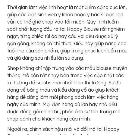
Thời gian làm việc linh hoạt là một điểm cộng cực lớn,
giúp các bạn sinh viên y khoa hoặc y bác sĩ bận rộn
vẫn có thể ghé shop vào tối muộn. Quy trình kiểm
soát chất lượng đầu ra tại Happy Blouse rất nghiêm
ngặt, từng chiếc túi áo hay cầu vai đều được xử lý
gọn gàng, không có chỉ thừa. Điều này giúp nâng cao
tuổi thọ của sản phẩm, giúp trang phục luôn bền màu
và giữ dáng sau nhiều lần sử dụng.
Shop không chỉ tập trung vào các mẫu blouse truyền
thống mà còn rất nhạy bén trong việc cập nhật các
xu hướng đồ scrubs mới nhất trên thị trường. Sự đa
dạng về bảng màu và kiểu dáng cổ áo giúp khách
hàng dễ dàng làm mới phong cách làm việc hàng
ngày của mình. Mọi đơn hàng dù lớn hay nhỏ đều
được đóng gói chỉn chu, phản ánh sự tôn trọng mà
shop dành cho khách hàng của mình.
Ngoài ra, chính sách hậu mãi và đổi trả tại Happy