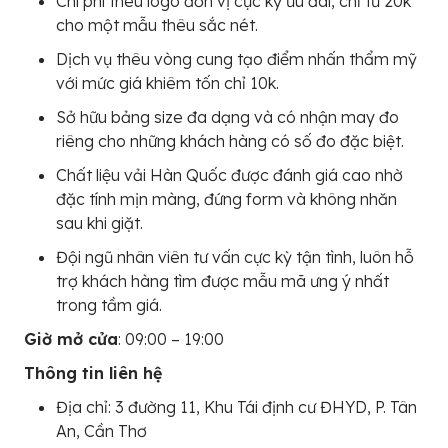
Chi phí thêu logo đơn vị cực kỳ ưu đãi, chỉ từ 20k
cho một mẫu thêu sắc nét.
Dịch vụ thêu vòng cung tạo điểm nhấn thẩm mỹ
với mức giá khiêm tốn chỉ 10k.
Sở hữu bảng size đa dạng và có nhận may đo
riêng cho những khách hàng có số đo đặc biệt.
Chất liệu vải Hàn Quốc được đánh giá cao nhờ
đặc tính mịn màng, đứng form và không nhăn
sau khi giặt.
Đội ngũ nhân viên tư vấn cực kỳ tận tình, luôn hỗ
trợ khách hàng tìm được mẫu mã ưng ý nhất
trong tầm giá.
Giờ mở cửa
: 09:00 – 19:00
Thông tin liên hệ
Địa chỉ: 3 đường 11, Khu Tái định cư ĐHYD, P. Tân
An, Cần Thơ