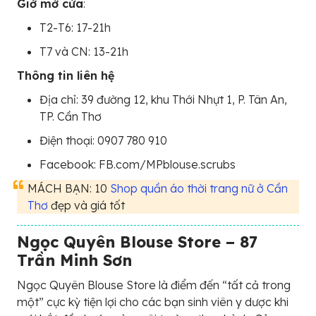
Giờ mở cửa
:
T2-T6: 17-21h
T7 và CN: 13-21h
Thông tin liên hệ
Địa chỉ: 39 đường 12, khu Thới Nhựt 1, P. Tân An,
TP. Cần Thơ
Điện thoại: 0907 780 910
Facebook: FB.com/MPblouse.scrubs
MÁCH BẠN: 10
Shop quần áo thời trang nữ ở Cần
Thơ
đẹp và giá tốt
Ngọc Quyên Blouse Store – 87
Trần Minh Sơn
Ngọc Quyên Blouse Store là điểm đến “tất cả trong
một” cực kỳ tiện lợi cho các bạn sinh viên y dược khi