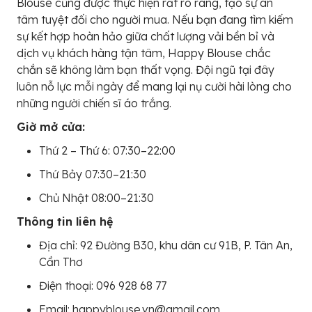
Blouse cũng được thực hiện rất rõ ràng, tạo sự an
tâm tuyệt đối cho người mua. Nếu bạn đang tìm kiếm
sự kết hợp hoàn hảo giữa chất lượng vải bền bỉ và
dịch vụ khách hàng tận tâm, Happy Blouse chắc
chắn sẽ không làm bạn thất vọng. Đội ngũ tại đây
luôn nỗ lực mỗi ngày để mang lại nụ cười hài lòng cho
những người chiến sĩ áo trắng.
Giờ mở cửa:
Thứ 2 – Thứ 6: 07:30–22:00
Thứ Bảy 07:30–21:30
Chủ Nhật 08:00–21:30
Thông tin liên hệ
Địa chỉ: 92 Đường B30, khu dân cư 91B, P. Tân An,
Cần Thơ
Điện thoại: 096 928 68 77
Email: happyblouse.vn@gmail.com