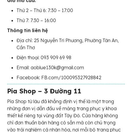
Giờ mở cửa:
Thứ 2 – Thứ 6: 7:30 – 17:00
Thứ 7: 7:30 – 16:00
Thông tin liên hệ
Địa chỉ: 25 Nguyễn Tri Phương, Phường Tân An,
Cần Thơ
Điện thoại: 093 909 69 98
Email: aoblue130k@gmail.com
Facebook: FB.com/100095327928842
Pía Shop – 3 Đường 11
Pía Shop từ lâu đã khẳng định vị thế là một trong
những đơn vị dẫn đầu về mảng trang phục y khoa
thiết kế riêng tại vùng đất Tây Đô. Cửa hàng không
chỉ đơn thuần bán hàng có sẵn mà còn chú trọng
vào trải nghiệm cá nhân hóa, nơi mỗi bộ trang phục