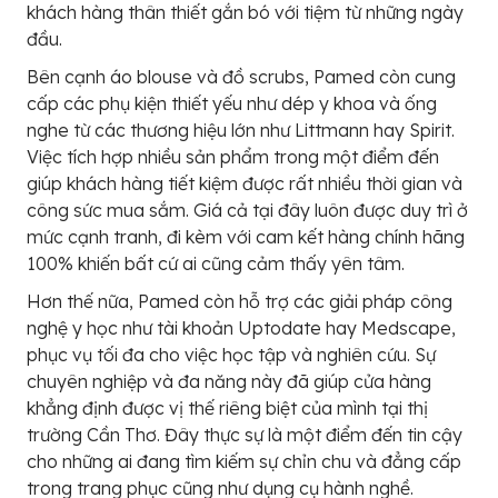
khách hàng thân thiết gắn bó với tiệm từ những ngày
đầu.
Bên cạnh áo blouse và đồ scrubs, Pamed còn cung
cấp các phụ kiện thiết yếu như dép y khoa và ống
nghe từ các thương hiệu lớn như Littmann hay Spirit.
Việc tích hợp nhiều sản phẩm trong một điểm đến
giúp khách hàng tiết kiệm được rất nhiều thời gian và
công sức mua sắm. Giá cả tại đây luôn được duy trì ở
mức cạnh tranh, đi kèm với cam kết hàng chính hãng
100% khiến bất cứ ai cũng cảm thấy yên tâm.
Hơn thế nữa, Pamed còn hỗ trợ các giải pháp công
nghệ y học như tài khoản Uptodate hay Medscape,
phục vụ tối đa cho việc học tập và nghiên cứu. Sự
chuyên nghiệp và đa năng này đã giúp cửa hàng
khẳng định được vị thế riêng biệt của mình tại thị
trường Cần Thơ. Đây thực sự là một điểm đến tin cậy
cho những ai đang tìm kiếm sự chỉn chu và đẳng cấp
trong trang phục cũng như dụng cụ hành nghề.