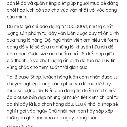
bán lẻ áo và quần riêng biệt giúp người mua dễ dàng
phối hợp kích cỡ sao cho vừa vặn nhất với vóc dáng
của mình.
Dù mức giá chỉ dao động từ 100.000đ, nhưng chất
lượng sản phẩm tại đây vẫn luôn được duy trì ổn định
qua từng lô hàng. Đội ngũ nhân viên am hiểu về form
dáng đồ y tế sẽ đưa ra những lời khuyên hữu ích để
bạn chọn được size áo chuẩn nhất. Sự kết hợp giữa
giá thành rẻ và chất lượng ổn định đã tạo nên uy tín
vững chắc cho tiệm suốt thời gian qua.
Tại Blouse Shop, khách hàng luôn cảm nhận được sự
chuyên nghiệp trong cách phục vụ dù mua lẻ hay
mua số lượng lớn. Nếu bạn đang tìm kiếm một chiếc
áo blouse bền đẹp nhưng lại muốn tiết kiệm chi phí tối
đa thì đây là lựa chọn hàng đầu. Lưu ý nhỏ là shop sẽ
nghỉ ngơi vào ngày Chủ nhật nên bạn hãy sắp xếp
thời gian ghé qua vào các ngày trong tuần.