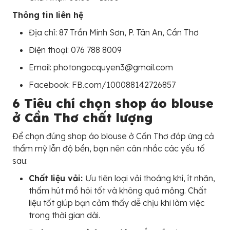
Thông tin liên hệ
Địa chỉ: 87 Trần Minh Sơn, P. Tân An, Cần Thơ
Điện thoại: 076 788 8009
Email: photongocquyen3@gmail.com
Facebook: FB.com/100088142726857
6 Tiêu chí chọn shop áo blouse
ở Cần Thơ chất lượng
Để chọn đúng shop áo blouse ở Cần Thơ đáp ứng cả
thẩm mỹ lẫn độ bền, bạn nên cân nhắc các yếu tố
sau:
Chất liệu vải:
Ưu tiên loại vải thoáng khí, ít nhăn,
thấm hút mồ hôi tốt và không quá mỏng. Chất
liệu tốt giúp bạn cảm thấy dễ chịu khi làm việc
trong thời gian dài.