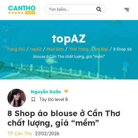
topAZ
/
/
/
/
Trang Chủ
topAZ
Mua Sắm
Thời Trang - Làm Đẹp
8 Shop áo
blouse ở Cần Thơ chất lượng, giá “mềm”
Nguyễn Xuân
Tây Đô level 8
8 Shop áo blouse ở Cần Thơ
chất lượng, giá “mềm”
TP Cần Thơ
27/02/2026