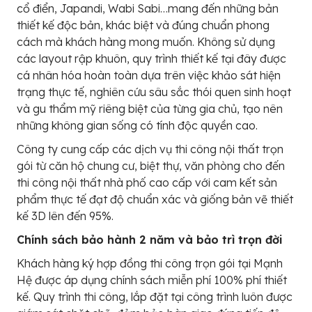
cổ điển, Japandi, Wabi Sabi…mang đến những bản
thiết kế độc bản, khác biệt và đúng chuẩn phong
cách mà khách hàng mong muốn. Không sử dụng
các layout rập khuôn, quy trình thiết kế tại đây được
cá nhân hóa hoàn toàn dựa trên việc khảo sát hiện
trạng thực tế, nghiên cứu sâu sắc thói quen sinh hoạt
và gu thẩm mỹ riêng biệt của từng gia chủ, tạo nên
những không gian sống có tính độc quyền cao.
Công ty cung cấp các dịch vụ thi công nội thất trọn
gói từ căn hộ chung cư, biệt thự, văn phòng cho đến
thi công nội thất nhà phố cao cấp với cam kết sản
phẩm thực tế đạt độ chuẩn xác và giống bản vẽ thiết
kế 3D lên đến 95%.
Chính sách bảo hành 2 năm và bảo trì trọn đời
Khách hàng ký hợp đồng thi công trọn gói tại Mạnh
Hệ được áp dụng chính sách miễn phí 100% phí thiết
kế. Quy trình thi công, lắp đặt tại công trình luôn được