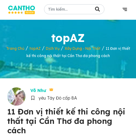
topAZ
/
/
/
/
Trang Chủ
topAZ
Dịch Vụ
Xây Dựng - Nội Thất
11 Đơn vị thiết
kế thi công nội thất tại Cần Thơ đa phong cách
Võ Như
yêu Tây Đô cấp 8A
11 Đơn vị thiết kế thi công nội
thất tại Cần Thơ đa phong
cách