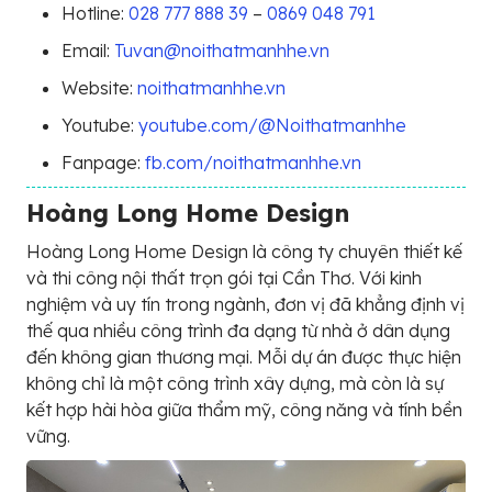
Hotline:
028 777 888 39
–
0869 048 791
Email:
Tuvan@noithatmanhhe.vn
Website:
noithatmanhhe.vn
Youtube:
youtube.com/@Noithatmanhhe
Fanpage:
fb.com/noithatmanhhe.vn
Hoàng Long Home Design
Hoàng Long Home Design là công ty chuyên thiết kế
và thi công nội thất trọn gói tại Cần Thơ. Với kinh
nghiệm và uy tín trong ngành, đơn vị đã khẳng định vị
thế qua nhiều công trình đa dạng từ nhà ở dân dụng
đến không gian thương mại. Mỗi dự án được thực hiện
không chỉ là một công trình xây dựng, mà còn là sự
kết hợp hài hòa giữa thẩm mỹ, công năng và tính bền
vững.