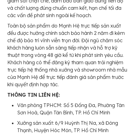
giám sát chặt chẽ, đảm bảo bàn giao đúng tiến độ
và chất lượng đúng chuẩn cam kết, hạn chế tối đa
các vấn đề phát sinh ngoài kế hoạch.
Toàn bộ sản phẩm do Mạnh Hệ trực tiếp sản xuất
đều được hưởng chính sách bảo hành 2 năm đi kèm
chế độ bảo trì vĩnh viễn trọn đời. Đội ngũ chăm sóc
khách hàng luôn sẵn sàng tiếp nhận và hỗ trợ kỹ
thuật trong vòng 48 giờ kể từ khi phát sinh yêu cầu.
Khách hàng có thể đăng ký tham quan trải nghiệm
trực tiếp hệ thống nhà xưởng và showroom nhà mẫu
của Mạnh Hệ để trực tiếp đánh giá sản phẩm trước
khi quyết định hợp tác.
THÔNG TIN LIÊN HỆ:
Văn phòng TPHCM: Số 5 Đống Đa, Phường Tân
Sơn Hoà, Quận Tân Bình, TP. Hồ Chí Minh
Xưởng sản xuất: 6/9 Huỳnh Thị Na, xã Đông
Thạnh, Huyện Hóc Môn, TP. Hồ Chí Minh