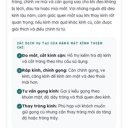
tròng, chỉnh ve mũi và cân gọng sao cho khi đeo không
bị lệch, đau tai hoặc mỏi mắt. Với những người đã đeo
kính lâu năm, cảm giác quen mắt sau khi thay kính rất
quan trọng; nếu kính mới quá khác kính cũ, cần được
giải thích và điều chỉnh từ từ.
CÁC DỊCH VỤ TẠI CỬA HÀNG MẮT KÍNH THIỆN
CHÍ:
Đo mắt, cắt kính cận:
Hỗ trợ kiểm tra độ kính
và cắt tròng theo nhu cầu sử dụng.
Ráp kính, chỉnh gọng:
Căn chỉnh gọng, ve
kính, càng kính để kính ôm mặt và đeo thoải
mái hơn.
Tư vấn gọng kính:
Gợi ý kiểu gọng theo
khuôn mặt, độ dày tròng và thói quen đeo kính.
Thay tròng kính:
Phù hợp với khách muốn
giữ gọng cũ nhưng cần thay tròng mới do tăng
độ hoặc tròng trầy.