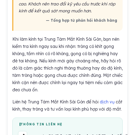
cao. Khách nên trao đổi kỹ yêu cầu trước khi ráp
kính để kết quả sát mong muốn hơn.
— Tổng hợp từ phản hồi khách hàng
Khi làm kính tại Trung Tâm Mắt Kính Sài Gòn, bạn nên
kiểm tra kính ngay sau khi nhận: tròng có khít gọng
không, tầm nhìn có rõ không, gọng có bị nghiêng hay
đè tai không. Nếu kính mới gây choáng nhẹ, hãy hỏi rõ
đó là cảm giác thích nghi thông thường hay do độ kính,
tâm tròng hoặc gọng chưa được chỉnh đúng. Một chiếc
kính cận nên được chỉnh lại ngay tại tiệm nếu cảm giác
đeo chưa ổn.
Liên hệ Trung Tâm Mắt Kính Sài Gòn để hỏi
dịch vụ
cắt
kính, thay tròng và tư vấn loại kính phù hợp với độ mắt.
THÔNG TIN LIÊN HỆ