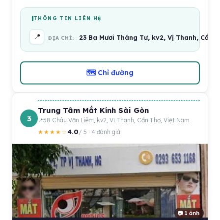
THÔNG TIN LIÊN HỆ
📍
23 Ba Mươi Tháng Tư, kv2, Vị Thanh, Cần 
ĐỊA CHỈ:
🗺 Chỉ đường
Trung Tâm Mắt Kính Sài Gòn
3
58 Châu Văn Liêm, kv2, Vị Thanh, Cần Thơ, Việt Nam
4.0
★★★★☆
/ 5 · 4 đánh giá
📷 1 ảnh