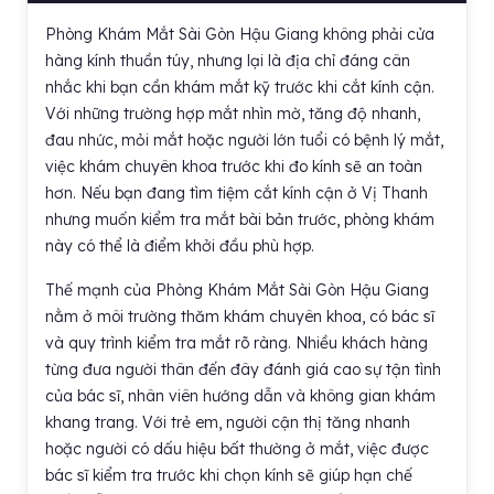
Phòng Khám Mắt Sài Gòn Hậu Giang không phải cửa
hàng kính thuần túy, nhưng lại là địa chỉ đáng cân
nhắc khi bạn cần khám mắt kỹ trước khi cắt kính cận.
Với những trường hợp mắt nhìn mờ, tăng độ nhanh,
đau nhức, mỏi mắt hoặc người lớn tuổi có bệnh lý mắt,
việc khám chuyên khoa trước khi đo kính sẽ an toàn
hơn. Nếu bạn đang tìm tiệm cắt kính cận ở Vị Thanh
nhưng muốn kiểm tra mắt bài bản trước, phòng khám
này có thể là điểm khởi đầu phù hợp.
Thế mạnh của Phòng Khám Mắt Sài Gòn Hậu Giang
nằm ở môi trường thăm khám chuyên khoa, có bác sĩ
và quy trình kiểm tra mắt rõ ràng. Nhiều khách hàng
từng đưa người thân đến đây đánh giá cao sự tận tình
của bác sĩ, nhân viên hướng dẫn và không gian khám
khang trang. Với trẻ em, người cận thị tăng nhanh
hoặc người có dấu hiệu bất thường ở mắt, việc được
bác sĩ kiểm tra trước khi chọn kính sẽ giúp hạn chế