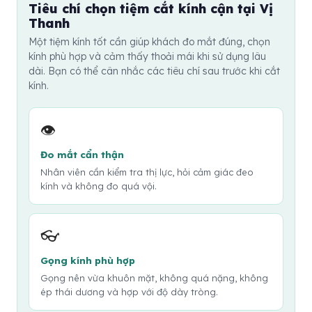
kiểm tra. Nhân viên có thể chỉnh lại gọng, kiểm tra tâm
Tiêu chí chọn tiệm cắt kính cận tại Vị
áp. Trẻ em tăng độ nhanh hoặc người lớn tuổi nhìn mờ
kính hoặc đo lại độ nếu cần.
Thanh
bất thường cũng nên được bác sĩ kiểm tra. Cắt kính
Một tiệm kính tốt cần giúp khách đo mắt đúng, chọn
giúp điều chỉnh tật khúc xạ, nhưng không thay thế việc
kính phù hợp và cảm thấy thoải mái khi sử dụng lâu
thăm khám chuyên khoa khi có dấu hiệu bất thường.
dài. Bạn có thể cân nhắc các tiêu chí sau trước khi cắt
kính.
👁️
Đo mắt cẩn thận
Nhân viên cần kiểm tra thị lực, hỏi cảm giác đeo
kính và không đo quá vội.
👓
Gọng kính phù hợp
Gọng nên vừa khuôn mặt, không quá nặng, không
ép thái dương và hợp với độ dày tròng.