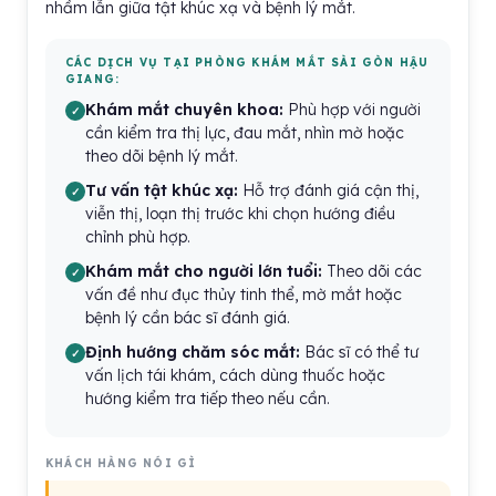
nhầm lẫn giữa tật khúc xạ và bệnh lý mắt.
CÁC DỊCH VỤ TẠI PHÒNG KHÁM MẮT SÀI GÒN HẬU
GIANG:
Khám mắt chuyên khoa:
Phù hợp với người
cần kiểm tra thị lực, đau mắt, nhìn mờ hoặc
theo dõi bệnh lý mắt.
Tư vấn tật khúc xạ:
Hỗ trợ đánh giá cận thị,
viễn thị, loạn thị trước khi chọn hướng điều
chỉnh phù hợp.
Khám mắt cho người lớn tuổi:
Theo dõi các
vấn đề như đục thủy tinh thể, mờ mắt hoặc
bệnh lý cần bác sĩ đánh giá.
Định hướng chăm sóc mắt:
Bác sĩ có thể tư
vấn lịch tái khám, cách dùng thuốc hoặc
hướng kiểm tra tiếp theo nếu cần.
KHÁCH HÀNG NÓI GÌ