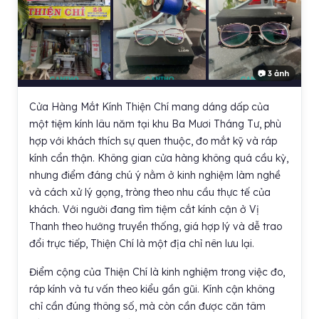
📷 3 ảnh
Cửa Hàng Mắt Kính Thiện Chí mang dáng dấp của
một tiệm kính lâu năm tại khu Ba Mươi Tháng Tư, phù
hợp với khách thích sự quen thuộc, đo mắt kỹ và ráp
kính cẩn thận. Không gian cửa hàng không quá cầu kỳ,
nhưng điểm đáng chú ý nằm ở kinh nghiệm làm nghề
và cách xử lý gọng, tròng theo nhu cầu thực tế của
khách. Với người đang tìm tiệm cắt kính cận ở Vị
Thanh theo hướng truyền thống, giá hợp lý và dễ trao
đổi trực tiếp, Thiện Chí là một địa chỉ nên lưu lại.
Điểm cộng của Thiện Chí là kinh nghiệm trong việc đo,
ráp kính và tư vấn theo kiểu gần gũi. Kính cận không
chỉ cần đúng thông số, mà còn cần được căn tâm