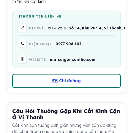
trước khi cắt kính.
THÔNG TIN LIÊN HỆ
📍
20 – 22 Đ. Số 14, Khu vực 4, Vị Thanh, Cần
ĐỊA CHỈ:
📞
0977 908 107
ĐIỆN THOẠI:
🌐
matsaigoncantho.com
WEBSITE:
🗺 Chỉ đường
Câu Hỏi Thường Gặp Khi Cắt Kính Cận
Ở Vị Thanh
Cắt kính cận tưởng đơn giản nhưng vẫn cần đo đúng
độ, chọn tròng phù hợp và chỉnh gọng cẩn thận. Một