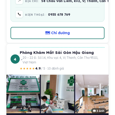
📍
58 Châu Văn Liêm, kv2, Vị Thanh, Cần Thơ
ĐỊA CHỈ:
📞
0935 678 769
ĐIỆN THOẠI:
🗺 Chỉ đường
Phòng Khám Mắt Sài Gòn Hậu Giang
20 – 22 Đ. Số 14, Khu vực 4, Vị Thanh, Cần Thơ 95111,
4
Việt Nam
4.9
★★★★★
/ 5 · 10 đánh giá
📷 3 ảnh