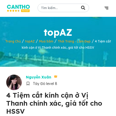
topAZ
/
/
/
/
Trang Chủ
topAZ
Mua Sắm
Thời Trang - Làm Đẹp
4 Tiệm cắt
kính cận ở Vị Thanh chính xác, giá tốt cho HSSV
Nguyễn Xuân
Tây Đô level 8
4 Tiệm cắt kính cận ở Vị
Thanh chính xác, giá tốt cho
HSSV