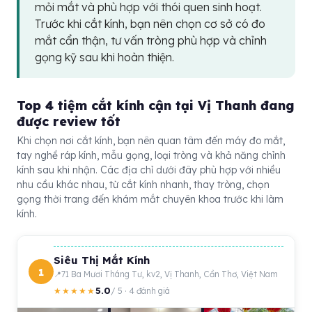
mỏi mắt và phù hợp với thói quen sinh hoạt.
Trước khi cắt kính, bạn nên chọn cơ sở có đo
mắt cẩn thận, tư vấn tròng phù hợp và chỉnh
gọng kỹ sau khi hoàn thiện.
Top 4 tiệm cắt kính cận tại Vị Thanh đang
được review tốt
Khi chọn nơi cắt kính, bạn nên quan tâm đến máy đo mắt,
tay nghề ráp kính, mẫu gọng, loại tròng và khả năng chỉnh
kính sau khi nhận. Các địa chỉ dưới đây phù hợp với nhiều
nhu cầu khác nhau, từ cắt kính nhanh, thay tròng, chọn
gọng thời trang đến khám mắt chuyên khoa trước khi làm
kính.
Siêu Thị Mắt Kính
1
71 Ba Mươi Tháng Tư, kv2, Vị Thanh, Cần Thơ, Việt Nam
5.0
★★★★★
/ 5 · 4 đánh giá