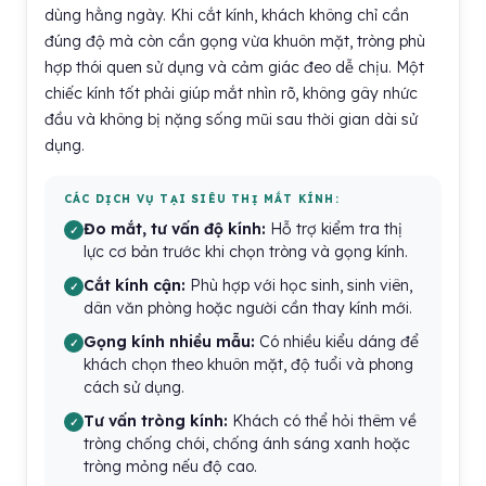
dùng hằng ngày. Khi cắt kính, khách không chỉ cần
đúng độ mà còn cần gọng vừa khuôn mặt, tròng phù
hợp thói quen sử dụng và cảm giác đeo dễ chịu. Một
chiếc kính tốt phải giúp mắt nhìn rõ, không gây nhức
đầu và không bị nặng sống mũi sau thời gian dài sử
dụng.
CÁC DỊCH VỤ TẠI SIÊU THỊ MẮT KÍNH:
Đo mắt, tư vấn độ kính:
Hỗ trợ kiểm tra thị
lực cơ bản trước khi chọn tròng và gọng kính.
Cắt kính cận:
Phù hợp với học sinh, sinh viên,
dân văn phòng hoặc người cần thay kính mới.
Gọng kính nhiều mẫu:
Có nhiều kiểu dáng để
khách chọn theo khuôn mặt, độ tuổi và phong
cách sử dụng.
Tư vấn tròng kính:
Khách có thể hỏi thêm về
tròng chống chói, chống ánh sáng xanh hoặc
tròng mỏng nếu độ cao.