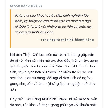
KHÁCH HÀNG NÓI GÌ
Phản hồi của khách nhắc đến kinh nghiệm lâu
năm, kỹ thuật đo ráp chính xác và mức giá hợp
lý. Đây là lợi thế với những ai ưu tiên sự chắc tay
trong quá trình làm kính.
— Tổng hợp từ phản hồi khách hàng
Khi đến Thiện Chí, bạn nên nói rõ mình đang gặp vấn
đề gì với kính cũ: nhìn mờ xa, đau đầu, tròng trầy, gọng
lệch hay đeo lâu bị nhức tai. Nếu cần cắt kính cho học
sinh, phụ huynh nên hỏi thêm lịch kiểm tra lại độ sau
một thời gian sử dụng. Với người đeo kính cả ngày,
gọng nhẹ, bền và ôm mặt sẽ giúp trải nghiệm dễ chịu
hơn.
Hãy đến Cửa Hàng Mắt Kính Thiện Chí để được tư vấn
đo mắt, ráp kính và chọn gọng phù hợp với khuôn mặt.