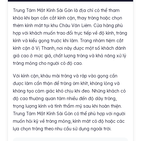
Trung Tâm Mắt Kính Sài Gòn là địa chỉ có thể tham
khảo khi bạn cần cắt kính cận, thay tròng hoặc chọn
thêm kính mát tại khu Châu Văn Liêm. Cửa hàng phù
hợp với khách muốn trao đổi trực tiếp về độ kính, tròng
kính và kiểu gọng trước khi làm. Trong nhóm tiệm cắt
kính cận ở Vị Thanh, nơi này được một số khách đánh
giá cao ở mức giá, chất lượng tròng và khả năng xử lý
tròng mỏng cho người có độ cao.
Với kính cận, khâu mài tròng và ráp vào gọng cần
được làm cẩn thận để tròng ôm khít, không lỏng và
không tạo cảm giác khó chịu khi đeo. Những khách có
độ cao thường quan tâm nhiều đến độ dày tròng,
trọng lượng kính và tính thẩm mỹ sau khi hoàn thiện.
Trung Tâm Mắt Kính Sài Gòn có thể phù hợp với người
muốn hỏi kỹ về tròng mỏng, kính mát có độ hoặc các
lựa chọn tròng theo nhu cầu sử dụng ngoài trời.