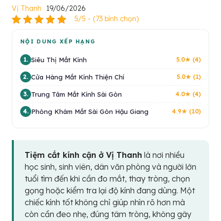
Vị Thanh
19/06/2026
5/5 - (73 bình chọn)
NỘI DUNG XẾP HẠNG
Siêu Thị Mắt Kính
1.
5.0★ (4)
Cửa Hàng Mắt Kính Thiện Chí
2.
5.0★ (1)
Trung Tâm Mắt Kính Sài Gòn
3.
4.0★ (4)
Phòng Khám Mắt Sài Gòn Hậu Giang
4.
4.9★ (10)
Tiệm cắt kính cận ở Vị Thanh
là nơi nhiều
học sinh, sinh viên, dân văn phòng và người lớn
tuổi tìm đến khi cần đo mắt, thay tròng, chọn
gọng hoặc kiểm tra lại độ kính đang dùng. Một
chiếc kính tốt không chỉ giúp nhìn rõ hơn mà
còn cần đeo nhẹ, đúng tâm tròng, không gây