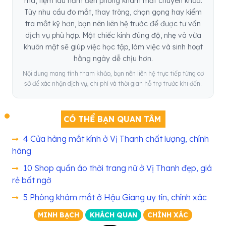
mã, tiệm lâu năm đến phòng khám mắt chuyên khoa.
Tùy nhu cầu đo mắt, thay tròng, chọn gọng hay kiểm
tra mắt kỹ hơn, bạn nên liên hệ trước để được tư vấn
dịch vụ phù hợp. Một chiếc kính đúng độ, nhẹ và vừa
khuôn mặt sẽ giúp việc học tập, làm việc và sinh hoạt
hằng ngày dễ chịu hơn.
Nội dung mang tính tham khảo, bạn nên liên hệ trực tiếp từng cơ
sở để xác nhận dịch vụ, chi phí và thời gian hỗ trợ trước khi đến.
CÓ THỂ BẠN QUAN TÂM
4 Cửa hàng mắt kính ở Vị Thanh chất lượng, chính
hãng
10 Shop quần áo thời trang nữ ở Vị Thanh đẹp, giá
rẻ bất ngờ
5 Phòng khám mắt ở Hậu Giang uy tín, chính xác
MINH BẠCH
KHÁCH QUAN
CHÍNH XÁC