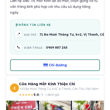
Liên hệ Siêu Thị Mắt Kính để đo mắt, chọn gọng và tư
vấn tròng kính phù hợp với nhu cầu sử dụng hằng
ngày.
THÔNG TIN LIÊN HỆ
📍
71 Ba Mươi Tháng Tư, kv2, Vị Thanh, Cần T
ĐỊA CHỈ:
📞
0969 887 263
ĐIỆN THOẠI:
🗺 Chỉ đường
Cửa Hàng Mắt Kính Thiện Chí
2
23 Ba Mươi Tháng Tư, kv2, Vị Thanh, Cần Thơ, Việt Nam
5.0
★★★★★
/ 5 · 1 đánh giá