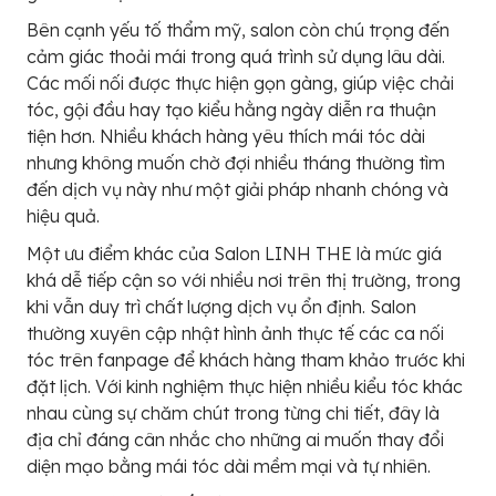
Bên cạnh yếu tố thẩm mỹ, salon còn chú trọng đến
cảm giác thoải mái trong quá trình sử dụng lâu dài.
Các mối nối được thực hiện gọn gàng, giúp việc chải
tóc, gội đầu hay tạo kiểu hằng ngày diễn ra thuận
tiện hơn. Nhiều khách hàng yêu thích mái tóc dài
nhưng không muốn chờ đợi nhiều tháng thường tìm
đến dịch vụ này như một giải pháp nhanh chóng và
hiệu quả.
Một ưu điểm khác của Salon LINH THE là mức giá
khá dễ tiếp cận so với nhiều nơi trên thị trường, trong
khi vẫn duy trì chất lượng dịch vụ ổn định. Salon
thường xuyên cập nhật hình ảnh thực tế các ca nối
tóc trên fanpage để khách hàng tham khảo trước khi
đặt lịch. Với kinh nghiệm thực hiện nhiều kiểu tóc khác
nhau cùng sự chăm chút trong từng chi tiết, đây là
địa chỉ đáng cân nhắc cho những ai muốn thay đổi
diện mạo bằng mái tóc dài mềm mại và tự nhiên.