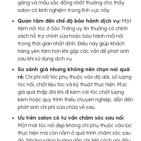
gàng và màu sắc đồng nhất thường cho thấy
salon có kinh nghiệm trong lĩnh vực này.
Quan tâm đến chế độ bảo hành dịch vụ:
Một
tiệm nối tóc ở Sóc Trăng uy tín thường có chính
sách hỗ trợ chỉnh sửa hoặc bảo hành mối nối
trong thời gian nhất định. Điều này giúp khách
hàng yên tâm hơn khi gặp các vấn đề phát sinh
sau khi sử dụng dịch vụ.
So sánh giá nhưng không nên chọn nơi quá
rẻ:
Chi phí nối tóc phụ thuộc vào độ dài, số lượng
tóc nối, chất liệu tóc và kỹ thuật thực hiện. Mức
giá quá thấp đôi khi đi kèm với tóc chất lượng
kém hoặc quy trình thiếu chuyên nghiệp, dẫn đến
phát sinh chi phí sửa chữa về sau.
Ưu tiên salon có tư vấn chăm sóc sau nối
:
Một mái tóc nối đẹp không chỉ phụ thuộc vào lúc
thực hiện mà còn nằm ở quá trình chăm sóc sau
đó. Những salon hướng dẫn chi tiết cách gội đầu,