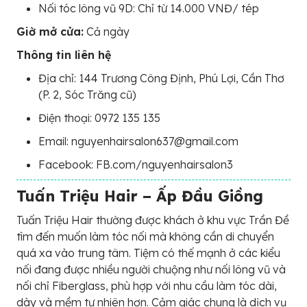
Nối tóc lông vũ 9D: Chỉ từ 14.000 VNĐ/ tép
Giờ mở cửa:
Cả ngày
Thông tin liên hệ
Địa chỉ: 144 Trương Công Định, Phú Lợi, Cần Thơ
(P. 2, Sóc Trăng cũ)
Điện thoại: 0972 135 135
Email: nguyenhairsalon637@gmail.com
Facebook: FB.com/nguyenhairsalon3
Tuấn Triệu Hair – Ấp Đầu Giồng
Tuấn Triệu Hair thường được khách ở khu vực Trần Đề
tìm đến muốn làm tóc nối mà không cần di chuyển
quá xa vào trung tâm. Tiệm có thế mạnh ở các kiểu
nối đang được nhiều người chuộng như nối lông vũ và
nối chỉ Fiberglass, phù hợp với nhu cầu làm tóc dài,
dày và mềm tự nhiên hơn. Cảm giác chung là dịch vụ