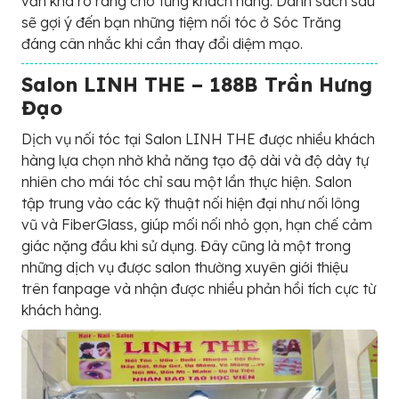
vấn khá rõ ràng cho từng khách hàng. Danh sách sau
sẽ gợi ý đến bạn những tiệm nối tóc ở Sóc Trăng
đáng cân nhắc khi cần thay đổi diệm mạo.
Salon LINH THE – 188B Trần Hưng
Đạo
Dịch vụ nối tóc tại Salon LINH THE được nhiều khách
hàng lựa chọn nhờ khả năng tạo độ dài và độ dày tự
nhiên cho mái tóc chỉ sau một lần thực hiện. Salon
tập trung vào các kỹ thuật nối hiện đại như nối lông
vũ và FiberGlass, giúp mối nối nhỏ gọn, hạn chế cảm
giác nặng đầu khi sử dụng. Đây cũng là một trong
những dịch vụ được salon thường xuyên giới thiệu
trên fanpage và nhận được nhiều phản hồi tích cực từ
khách hàng.