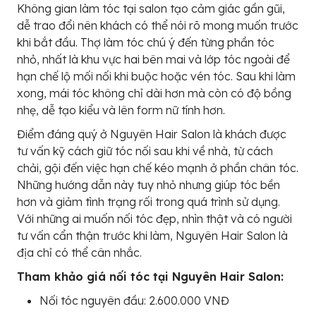
Không gian làm tóc tại salon tạo cảm giác gần gũi,
dễ trao đổi nên khách có thể nói rõ mong muốn trước
khi bắt đầu. Thợ làm tóc chú ý đến từng phần tóc
nhỏ, nhất là khu vực hai bên mai và lớp tóc ngoài để
hạn chế lộ mối nối khi buộc hoặc vén tóc. Sau khi làm
xong, mái tóc không chỉ dài hơn mà còn có độ bồng
nhẹ, dễ tạo kiểu và lên form nữ tính hơn.
Điểm đáng quý ở Nguyên Hair Salon là khách được
tư vấn kỹ cách giữ tóc nối sau khi về nhà, từ cách
chải, gội đến việc hạn chế kéo mạnh ở phần chân tóc.
Những hướng dẫn này tuy nhỏ nhưng giúp tóc bền
hơn và giảm tình trạng rối trong quá trình sử dụng.
Với những ai muốn nối tóc đẹp, nhìn thật và có người
tư vấn cẩn thận trước khi làm, Nguyên Hair Salon là
địa chỉ có thể cân nhắc.
Tham khảo giá nối tóc tại Nguyên Hair Salon:
Nối tóc nguyên đầu: 2.600.000 VNĐ