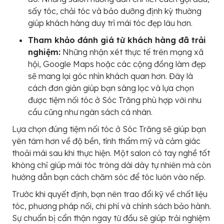
sấy tóc, chải tóc và bảo dưỡng định kỳ thường
giúp khách hàng duy trì mái tóc đẹp lâu hơn.
Tham khảo đánh giá từ khách hàng đã trải
nghiệm:
Những nhận xét thực tế trên mạng xã
hội, Google Maps hoặc các cộng đồng làm đẹp
sẽ mang lại góc nhìn khách quan hơn. Đây là
cách đơn giản giúp bạn sàng lọc và lựa chọn
được tiệm nối tóc ở Sóc Trăng phù hợp với nhu
cầu cũng như ngân sách cá nhân.
Lựa chọn đúng tiệm nối tóc ở Sóc Trăng sẽ giúp bạn
yên tâm hơn về độ bền, tính thẩm mỹ và cảm giác
thoải mái sau khi thực hiện. Một salon có tay nghề tốt
không chỉ giúp mái tóc trông dài dày tự nhiên mà còn
hướng dẫn bạn cách chăm sóc để tóc luôn vào nếp.
Trước khi quyết định, bạn nên trao đổi kỹ về chất liệu
tóc, phương pháp nối, chi phí và chính sách bảo hành.
Sự chuẩn bị cẩn thận ngay từ đầu sẽ giúp trải nghiệm