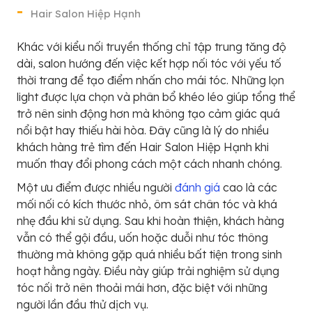
Hair Salon Hiệp Hạnh
Khác với kiểu nối truyền thống chỉ tập trung tăng độ
dài, salon hướng đến việc kết hợp nối tóc với yếu tố
thời trang để tạo điểm nhấn cho mái tóc. Những lọn
light được lựa chọn và phân bổ khéo léo giúp tổng thể
trở nên sinh động hơn mà không tạo cảm giác quá
nổi bật hay thiếu hài hòa. Đây cũng là lý do nhiều
khách hàng trẻ tìm đến Hair Salon Hiệp Hạnh khi
muốn thay đổi phong cách một cách nhanh chóng.
Một ưu điểm được nhiều người
đánh giá
cao là các
mối nối có kích thước nhỏ, ôm sát chân tóc và khá
nhẹ đầu khi sử dụng. Sau khi hoàn thiện, khách hàng
vẫn có thể gội đầu, uốn hoặc duỗi như tóc thông
thường mà không gặp quá nhiều bất tiện trong sinh
hoạt hằng ngày. Điều này giúp trải nghiệm sử dụng
tóc nối trở nên thoải mái hơn, đặc biệt với những
người lần đầu thử dịch vụ.