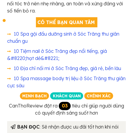
nối tóc trở nên nhẹ nhàng, an toàn và xứng đáng với
số tiền bỏ ra.
CÓ THỂ BẠN QUAN TÂM
10 Spa gội đầu dưỡng sinh ở Sóc Trăng thư giãn
chuẩn gu
10 Tiệm nail ở Sóc Trăng đẹp nổi tiếng, giá
&#8220;hạt dẻ&#8221;
10 Địa chỉ nối mi ở Sóc Trăng đẹp, giá rẻ, bền lâu
10 Spa massage body trị liệu ở Sóc Trăng thư giãn
cực sâu
MINH BẠCH
KHÁCH QUAN
CHÍNH XÁC
CanThoReview đặt ra
03
tiêu chí giúp người dùng
có quyết định sáng suốt hơn
BẠN ĐỌC
: Sẽ nhận được ưu đãi tốt hơn khi nói