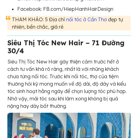
Facebook: FB.com/HiepHanhHairDesign
THAM KHẢO: 5 Địa chỉ
nối tóc ở Cần Thơ
đẹp tự
nhiên, bền chắc, giá rẻ
Siêu Thị Tóc New Hair – 71 Đường
30/4
Siêu Thị Tóc New Hair gây thiện cảm trước hết ở
cách tư vấn khá rõ ràng, nhất là với những khách
chưa từng nối tóc. Trước khi nối tóc, thợ của tiệm
thường hỏi kỹ mong muốn về độ dài, độ dày và kiểu
tóc sinh hoạt hằng ngày để chọn lượng tóc phù hợp.
Nhờ vậy, mái tóc sau khi làm xong không bị quá
nặng hay dày bất thường.