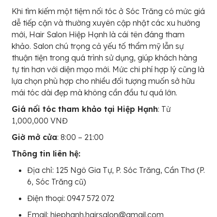
Khi tìm kiếm một tiệm nối tóc ở Sóc Trăng có mức giá
dễ tiếp cận và thường xuyên cập nhật các xu hướng
mới, Hair Salon Hiệp Hạnh là cái tên đáng tham
khảo. Salon chú trọng cả yếu tố thẩm mỹ lẫn sự
thuận tiện trong quá trình sử dụng, giúp khách hàng
tự tin hơn với diện mạo mới. Mức chi phí hợp lý cũng là
lựa chọn phù hợp cho nhiều đối tượng muốn sở hữu
mái tóc dài đẹp mà không cần đầu tư quá lớn.
Giá nối tóc tham khảo tại Hiệp Hạnh
: Từ
1,000,000 VNĐ
Giờ mở cửa
: 8:00 – 21:00
Thông tin liên hệ:
Địa chỉ: 125 Ngô Gia Tự, P. Sóc Trăng, Cần Thơ (P.
6, Sóc Trăng cũ)
Điện thoại: 0947 572 072
Email: hiephanh.hairsalon@gmail.com