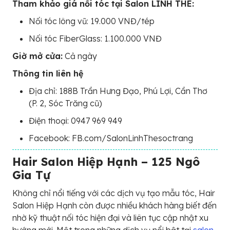
Tham khảo giá nối tóc tại Salon LINH THE:
Nối tóc lông vũ: 19.000 VNĐ/tép
Nối tóc FiberGlass: 1.100.000 VNĐ
Giờ mở cửa:
Cả ngày
Thông tin liên hệ
Địa chỉ: 188B Trần Hưng Đạo, Phú Lợi, Cần Thơ
(P. 2, Sóc Trăng cũ)
Điện thoại: 0947 969 949
Facebook: FB.com/SalonLinhThesoctrang
Hair Salon Hiệp Hạnh – 125 Ngô
Gia Tự
Không chỉ nổi tiếng với các dịch vụ tạo mẫu tóc, Hair
Salon Hiệp Hạnh còn được nhiều khách hàng biết đến
nhờ kỹ thuật nối tóc hiện đại và liên tục cập nhật xu
hướng mới. Một trong những dịch vụ nổi bật tại
salon