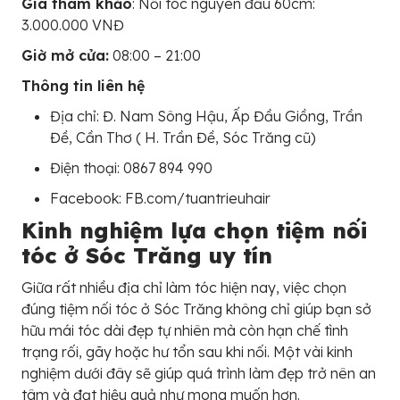
Giá tham khảo
: Nối tóc nguyên đầu 60cm:
3.000.000 VNĐ
Giờ mở cửa:
08:00 – 21:00
Thông tin liên hệ
Địa chỉ: Đ. Nam Sông Hậu, Ấp Đầu Giồng, Trần
Đề, Cần Thơ ( H. Trần Đề, Sóc Trăng cũ)
Điện thoại: 0867 894 990
Facebook: FB.com/tuantrieuhair
Kinh nghiệm lựa chọn tiệm nối
tóc ở Sóc Trăng uy tín
Giữa rất nhiều địa chỉ làm tóc hiện nay, việc chọn
đúng tiệm nối tóc ở Sóc Trăng không chỉ giúp bạn sở
hữu mái tóc dài đẹp tự nhiên mà còn hạn chế tình
trạng rối, gãy hoặc hư tổn sau khi nối. Một vài kinh
nghiệm dưới đây sẽ giúp quá trình làm đẹp trở nên an
tâm và đạt hiệu quả như mong muốn hơn.