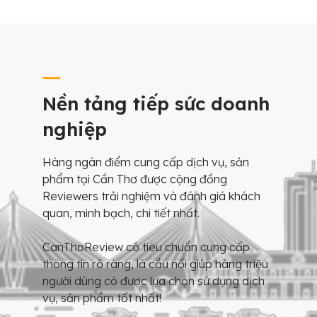
Nền tảng tiếp sức doanh
nghiệp
Hàng ngàn điểm cung cấp dịch vụ, sản
phẩm tại Cần Thơ được cộng đồng
Reviewers trải nghiệm và đánh giá khách
quan, minh bạch, chi tiết nhất.
CanThoReview có tiêu chuẩn cung cấp
thông tin rõ ràng, là cầu nối giúp hàng triệu
người dùng có được lựa chọn sử dụng dịch
vụ, sản phẩm tốt nhất!