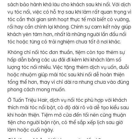
sách bảo hành khá lâu cho khách sau khi nối. Với dịch
vụ tóc nối, việc có hỗ trợ sau khi làm rất quan trọng vì
tóc cần thời gian sinh hoạt thực tế mới biết có vướng,
rối hay cần chỉnh lại không. Chính sự cam kết này giúp
khách yên tâm hơn, nhất là những người lần đầu nối
tóc hoặc từng có trải nghiệm chưa tốt ở nơi khác.
Không chỉ nối tóc đơn thuần, tiệm còn tạo thêm sự
hấp dẫn bằng các ưu đãi đi kèm khi khách làm số
lượng tóc nối nhiều. Việc tặng thêm dịch vụ uốn, duỗi
hoặc nhuộm giúp mái tóc sau khi nối dễ hoàn thiện
tổng thể hơn, thay vì chỉ dài ra nhưng chưa vào đúng
phong cách mong muốn.
Ở Tuấn Triệu Hair, dịch vụ nối tóc phù hợp với khách
thích mái tóc nổi bật, có độ dài rõ và dễ tạo kiểu sau
khi hoàn thiện. Tiệm mở cửa đến tối nên cũng thuận
tiện cho người bận rộn, có thể sắp xếp lịch sau giờ
làm hoặc cuối ngày.