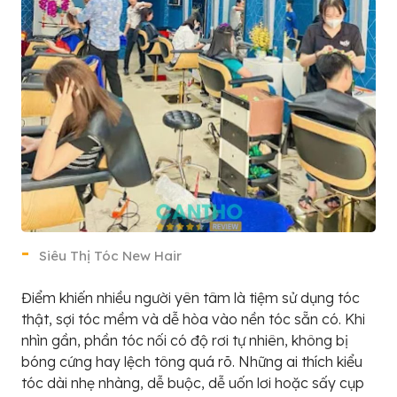
Siêu Thị Tóc New Hair
Điểm khiến nhiều người yên tâm là tiệm sử dụng tóc
thật, sợi tóc mềm và dễ hòa vào nền tóc sẵn có. Khi
nhìn gần, phần tóc nối có độ rơi tự nhiên, không bị
bóng cứng hay lệch tông quá rõ. Những ai thích kiểu
tóc dài nhẹ nhàng, dễ buộc, dễ uốn lơi hoặc sấy cụp