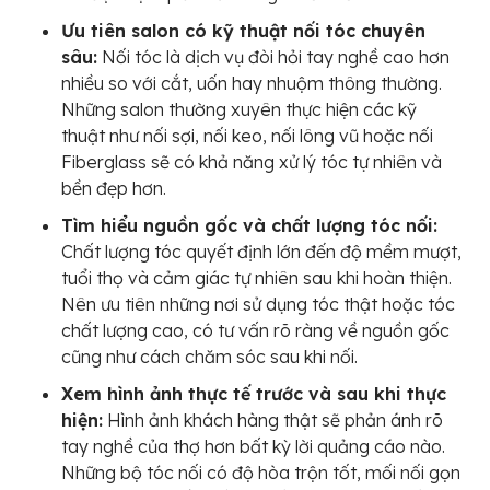
Ưu tiên salon có kỹ thuật nối tóc chuyên
sâu:
Nối tóc là dịch vụ đòi hỏi tay nghề cao hơn
nhiều so với cắt, uốn hay nhuộm thông thường.
Những salon thường xuyên thực hiện các kỹ
thuật như nối sợi, nối keo, nối lông vũ hoặc nối
Fiberglass sẽ có khả năng xử lý tóc tự nhiên và
bền đẹp hơn.
Tìm hiểu nguồn gốc và chất lượng tóc nối:
Chất lượng tóc quyết định lớn đến độ mềm mượt,
tuổi thọ và cảm giác tự nhiên sau khi hoàn thiện.
Nên ưu tiên những nơi sử dụng tóc thật hoặc tóc
chất lượng cao, có tư vấn rõ ràng về nguồn gốc
cũng như cách chăm sóc sau khi nối.
Xem hình ảnh thực tế trước và sau khi thực
hiện:
Hình ảnh khách hàng thật sẽ phản ánh rõ
tay nghề của thợ hơn bất kỳ lời quảng cáo nào.
Những bộ tóc nối có độ hòa trộn tốt, mối nối gọn