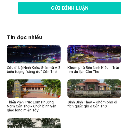
Tin đọc nhiều
Cầu đi bộ Ninh Kiều: Giải mã A-Z
Khám phá Bến Ninh Kiều – Trái
biểu tượng “sống ảo” Cần Thơ
tim du lịch Cần Thơ
Thiền viện Trúc Lâm Phương
Đình Bình Thủy – Khám phá di
Nam Cần Thơ – Chốn bình yên
tích quốc gia ở Cần Thơ
giữa lòng miền Tây