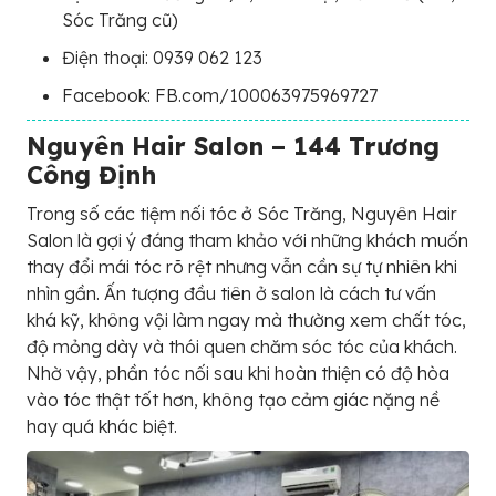
Sóc Trăng cũ)
Điện thoại: 0939 062 123
Facebook: FB.com/100063975969727
Nguyên Hair Salon – 144 Trương
Công Định
Trong số các tiệm nối tóc ở Sóc Trăng, Nguyên Hair
Salon là gợi ý đáng tham khảo với những khách muốn
thay đổi mái tóc rõ rệt nhưng vẫn cần sự tự nhiên khi
nhìn gần. Ấn tượng đầu tiên ở salon là cách tư vấn
khá kỹ, không vội làm ngay mà thường xem chất tóc,
độ mỏng dày và thói quen chăm sóc tóc của khách.
Nhờ vậy, phần tóc nối sau khi hoàn thiện có độ hòa
vào tóc thật tốt hơn, không tạo cảm giác nặng nề
hay quá khác biệt.