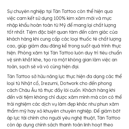
Sự chuyên nghiệp tại Tân Tattoo còn thể hiện qua
việc cam kết sử dụng 100% kim xăm mới và mực
nhập khẩu hoàn toàn từ Mỹ để mang lại chất lượng
tốt nhất. Tiệm đặc biệt quan tâm đến cảm giác của
khách hàng khi cung cấp các loại thuốc tê chất lượng
cao, giúp giảm đau đáng kể trong suốt quá trình thực
hiện. Phòng xăm tại Tân Tattoo luôn duy trì tiêu chuẩn
vệ sinh khắt khe, tạo ra một không gian làm việc an
toàn, sạch sẽ và vô cùng hiện đại.
Tân Tattoo sở hữu năng lực thực hiện đa dạng các thể
loại từ Nhật cổ, Irezumi, Dotwork cho đến phong
cách Châu Âu tả thực đầy lôi cuốn. Khách hàng khi
đến với tiệm không chỉ được xăm mình mà còn có thể
trải nghiệm các dịch vụ làm đẹp khác như phun xăm
thẩm mỹ hay xỏ khuyên chuyên nghiệp. Để giảm bớt
áp lực tài chính cho người yêu nghệ thuật, Tân Tattoo
còn áp dụng chính sách thanh toán linh hoạt theo