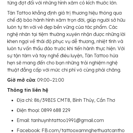
từng đợt đối với những hình xăm có kích thước lớn.
Tân Tattoo khẳng định giá trị thương hiệu thông qua
chế độ bảo hành hình xăm trọn đời, giúp người sở hữu
luôn tự tin với vẻ đẹp bền vững của tác phẩm. Các
nghệ nhân tại tiệm thường xuyên nhận được những lời
khen ngợi về thái độ phục vụ dễ thương, nhiệt tình và
luôn tư vấn thấu đáo trước khi tiến hành thực hiện. Với
sự tận tâm và tay nghề điêu luyện, Tân Tattoo hứa
hẹn sẽ mang đến cho bạn những trải nghiệm nghệ
thuật đẳng cấp với mức chi phí vô cùng phải chăng.
Giờ mở cửa
: 09:00–21:00
Thông tin liên hệ
Địa chỉ: 86/39BIS CMT8, Bình Thủy, Cần Thơ
Điện thoại: 0899 688 229
Email: tanhuynhtattoo1991@gmail.com
Facebook: FB.com/tattooxamnghethuatcantho