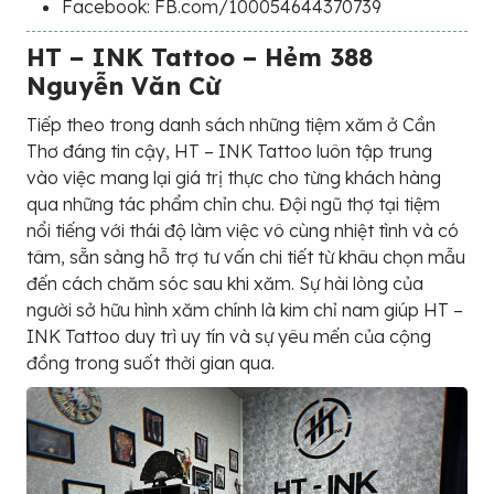
Facebook: FB.com/100054644370739
HT – INK Tattoo – Hẻm 388
Nguyễn Văn Cừ
Tiếp theo trong danh sách những tiệm xăm ở Cần
Thơ đáng tin cậy, HT – INK Tattoo luôn tập trung
vào việc mang lại giá trị thực cho từng khách hàng
qua những tác phẩm chỉn chu. Đội ngũ thợ tại tiệm
nổi tiếng với thái độ làm việc vô cùng nhiệt tình và có
tâm, sẵn sàng hỗ trợ tư vấn chi tiết từ khâu chọn mẫu
đến cách chăm sóc sau khi xăm. Sự hài lòng của
người sở hữu hình xăm chính là kim chỉ nam giúp HT –
INK Tattoo duy trì uy tín và sự yêu mến của cộng
đồng trong suốt thời gian qua.