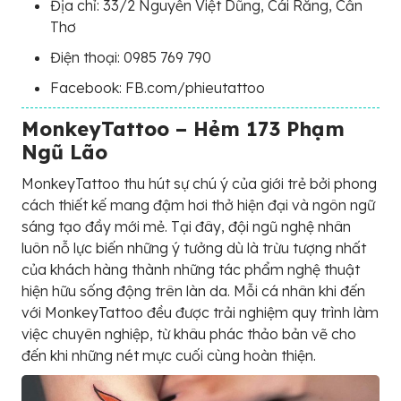
Địa chỉ: 33/2 Nguyễn Việt Dũng, Cái Răng, Cần
Thơ
Điện thoại: 0985 769 790
Facebook: FB.com/phieutattoo
MonkeyTattoo – Hẻm 173 Phạm
Ngũ Lão
MonkeyTattoo thu hút sự chú ý của giới trẻ bởi phong
cách thiết kế mang đậm hơi thở hiện đại và ngôn ngữ
sáng tạo đầy mới mẻ. Tại đây, đội ngũ nghệ nhân
luôn nỗ lực biến những ý tưởng dù là trừu tượng nhất
của khách hàng thành những tác phẩm nghệ thuật
hiện hữu sống động trên làn da. Mỗi cá nhân khi đến
với MonkeyTattoo đều được trải nghiệm quy trình làm
việc chuyên nghiệp, từ khâu phác thảo bản vẽ cho
đến khi những nét mực cuối cùng hoàn thiện.