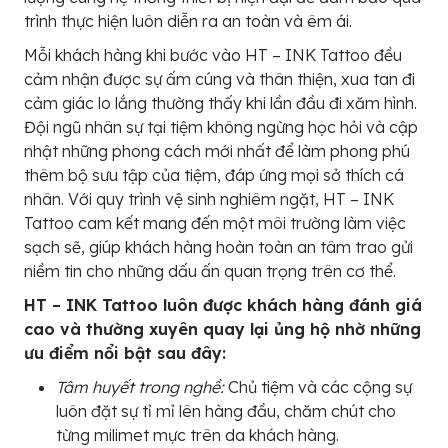
trình thực hiện luôn diễn ra an toàn và êm ái.
Mỗi khách hàng khi bước vào HT – INK Tattoo đều
cảm nhận được sự ấm cúng và thân thiện, xua tan đi
cảm giác lo lắng thường thấy khi lần đầu đi xăm hình.
Đội ngũ nhân sự tại tiệm không ngừng học hỏi và cập
nhật những phong cách mới nhất để làm phong phú
thêm bộ sưu tập của tiệm, đáp ứng mọi sở thích cá
nhân. Với quy trình vệ sinh nghiêm ngặt, HT – INK
Tattoo cam kết mang đến một môi trường làm việc
sạch sẽ, giúp khách hàng hoàn toàn an tâm trao gửi
niềm tin cho những dấu ấn quan trọng trên cơ thể.
HT – INK Tattoo luôn được khách hàng đánh giá
cao và thường xuyên quay lại ủng hộ nhờ những
ưu điểm nổi bật sau đây:
Tâm huyết trong nghề:
Chủ tiệm và các cộng sự
luôn đặt sự tỉ mỉ lên hàng đầu, chăm chút cho
từng milimet mực trên da khách hàng.