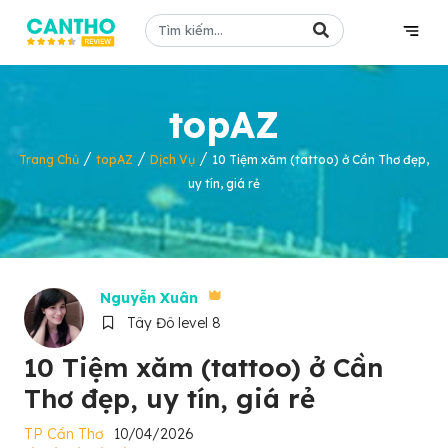
topAZ
/
/
/
Trang Chủ
topAZ
Dịch Vụ
10 Tiệm xăm (tattoo) ở Cần Thơ đẹp,
uy tín, giá rẻ
Nguyễn Xuân
Tây Đô level 8
10 Tiệm xăm (tattoo) ở Cần
Thơ đẹp, uy tín, giá rẻ
TP Cần Thơ
10/04/2026