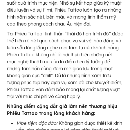
suốt quá trình thực hiện. Nhờ sự kết hợp giữa kỹ thuật
điêu luyện và sự tỉ mỉ, Phiêu Tattoo luôn tạo ra những
hình xăm sắc nét, bền màu và mang tính thẩm mỹ
cao theo phong cách châu Âu hiện đại.
Tại Phiêu Tattoo, tinh thần “thái độ hơn trình độ” được
thể hiện rõ nét qua cách phục vụ vui vẻ, hòa đồng và
luôn sẵn lòng lắng nghe mọi tâm tư của khách hàng.
Phiêu Tattoo không chỉ là nơi thực hiện những nét
mực nghệ thuật mà còn là điểm hẹn lý tưởng để
những tâm hồn cùng đam mê giao lưu trong một
không gian cực “chill”. Dù là những hình xăm trừu
tượng phức tạp hay dịch vụ xăm đè che khuyết điểm,
Phiêu Tattoo vẫn đảm bảo mang lại chất lượng vượt
trội với mức chi phí vô cùng hợp lý.
Những điểm cộng đắt giá làm nên thương hiệu
Phiêu Tattoo trong lòng khách hàng:
Vibe tiệm độc đáo:
Không gian được thiết kế xinh
xắn, nhẹ nhàng mang lại cảm giác thoải mái và