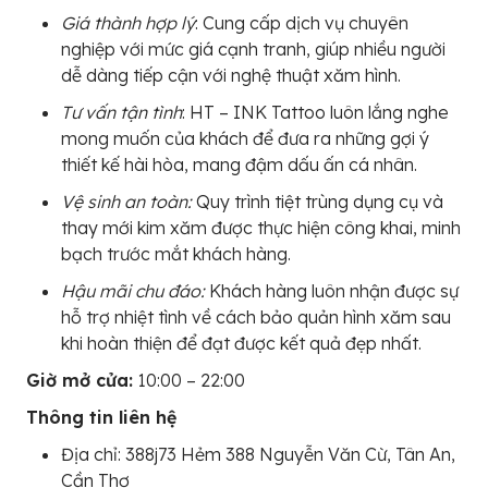
Giá thành hợp lý
: Cung cấp dịch vụ chuyên
nghiệp với mức giá cạnh tranh, giúp nhiều người
dễ dàng tiếp cận với nghệ thuật xăm hình.
Tư vấn tận tình
: HT – INK Tattoo luôn lắng nghe
mong muốn của khách để đưa ra những gợi ý
thiết kế hài hòa, mang đậm dấu ấn cá nhân.
Vệ sinh an toàn:
Quy trình tiệt trùng dụng cụ và
thay mới kim xăm được thực hiện công khai, minh
bạch trước mắt khách hàng.
Hậu mãi chu đáo:
Khách hàng luôn nhận được sự
hỗ trợ nhiệt tình về cách bảo quản hình xăm sau
khi hoàn thiện để đạt được kết quả đẹp nhất.
Giờ mở cửa:
10:00 – 22:00
Thông tin liên hệ
Địa chỉ: 388j73 Hẻm 388 Nguyễn Văn Cừ, Tân An,
Cần Thơ