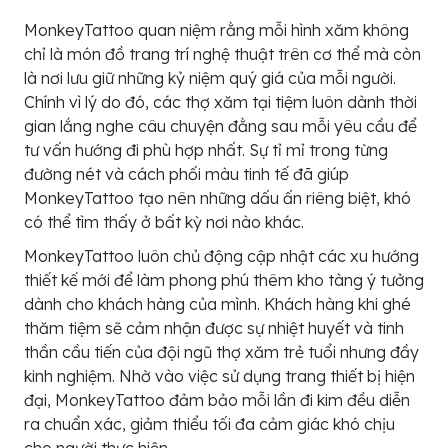
MonkeyTattoo quan niệm rằng mỗi hình xăm không
chỉ là món đồ trang trí nghệ thuật trên cơ thể mà còn
là nơi lưu giữ những kỷ niệm quý giá của mỗi người.
Chính vì lý do đó, các thợ xăm tại tiệm luôn dành thời
gian lắng nghe câu chuyện đằng sau mỗi yêu cầu để
tư vấn hướng đi phù hợp nhất. Sự tỉ mỉ trong từng
đường nét và cách phối màu tinh tế đã giúp
MonkeyTattoo tạo nên những dấu ấn riêng biệt, khó
có thể tìm thấy ở bất kỳ nơi nào khác.
MonkeyTattoo luôn chủ động cập nhật các xu hướng
thiết kế mới để làm phong phú thêm kho tàng ý tưởng
dành cho khách hàng của mình. Khách hàng khi ghé
thăm tiệm sẽ cảm nhận được sự nhiệt huyết và tinh
thần cầu tiến của đội ngũ thợ xăm trẻ tuổi nhưng đầy
kinh nghiệm. Nhờ vào việc sử dụng trang thiết bị hiện
đại, MonkeyTattoo đảm bảo mỗi lần đi kim đều diễn
ra chuẩn xác, giảm thiểu tối đa cảm giác khó chịu
cho người thực hiện.