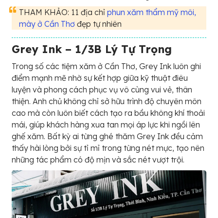
THAM KHẢO: 11 địa chỉ
phun xăm thẩm mỹ môi,
mày ở Cần Thơ
đẹp tự nhiên
Grey Ink – 1/3B Lý Tự Trọng
Trong số các tiệm xăm ở Cần Thơ, Grey Ink luôn ghi
điểm mạnh mẽ nhờ sự kết hợp giữa kỹ thuật điêu
luyện và phong cách phục vụ vô cùng vui vẻ, thân
thiện. Anh chủ không chỉ sở hữu trình độ chuyên môn
cao mà còn luôn biết cách tạo ra bầu không khí thoải
mái, giúp khách hàng xua tan mọi áp lực khi ngồi lên
ghế xăm. Bất kỳ ai từng ghé thăm Grey Ink đều cảm
thấy hài lòng bởi sự tỉ mỉ trong từng nét mực, tạo nên
những tác phẩm có độ mịn và sắc nét vượt trội.