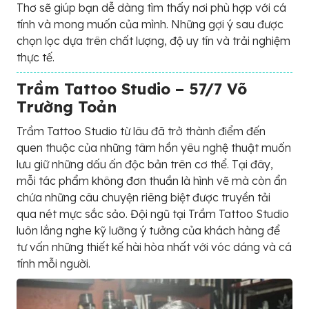
Thơ sẽ giúp bạn dễ dàng tìm thấy nơi phù hợp với cá
tính và mong muốn của mình. Những gợi ý sau được
chọn lọc dựa trên chất lượng, độ uy tín và trải nghiệm
thực tế.
Trầm Tattoo Studio – 57/7 Võ
Trường Toản
Trầm Tattoo Studio từ lâu đã trở thành điểm đến
quen thuộc của những tâm hồn yêu nghệ thuật muốn
lưu giữ những dấu ấn độc bản trên cơ thể. Tại đây,
mỗi tác phẩm không đơn thuần là hình vẽ mà còn ẩn
chứa những câu chuyện riêng biệt được truyền tải
qua nét mực sắc sảo. Đội ngũ tại Trầm Tattoo Studio
luôn lắng nghe kỹ lưỡng ý tưởng của khách hàng để
tư vấn những thiết kế hài hòa nhất với vóc dáng và cá
tính mỗi người.