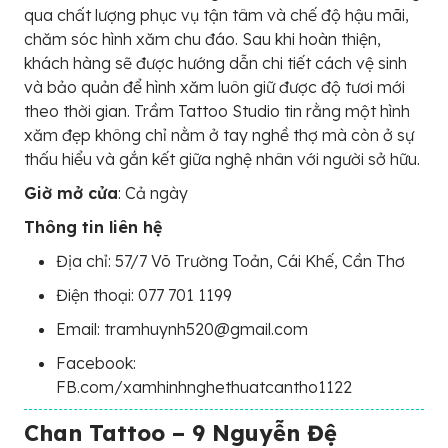
qua chất lượng phục vụ tận tâm và chế độ hậu mãi,
chăm sóc hình xăm chu đáo. Sau khi hoàn thiện,
khách hàng sẽ được hướng dẫn chi tiết cách vệ sinh
và bảo quản để hình xăm luôn giữ được độ tươi mới
theo thời gian. Trầm Tattoo Studio tin rằng một hình
xăm đẹp không chỉ nằm ở tay nghề thợ mà còn ở sự
thấu hiểu và gắn kết giữa nghệ nhân với người sở hữu.
Giờ mở cửa
: Cả ngày
Thông tin liên hệ
Địa chỉ: 57/7 Võ Trường Toản, Cái Khế, Cần Thơ
Điện thoại: 077 701 1199
Email: tramhuynh520@gmail.com
Facebook:
FB.com/xamhinhnghethuatcantho1122
Chan Tattoo – 9 Nguyễn Đệ