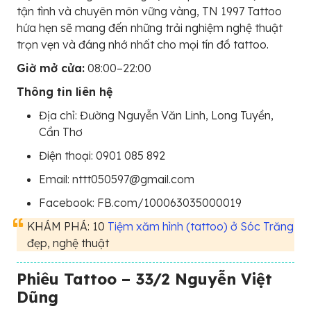
tận tình và chuyên môn vững vàng, TN 1997 Tattoo
hứa hẹn sẽ mang đến những trải nghiệm nghệ thuật
trọn vẹn và đáng nhớ nhất cho mọi tín đồ tattoo.
Giờ mở cửa:
08:00–22:00
Thông tin liên hệ
Địa chỉ: Đường Nguyễn Văn Linh, Long Tuyền,
Cần Thơ
Điện thoại: 0901 085 892
Email: nttt050597@gmail.com
Facebook: FB.com/100063035000019
KHÁM PHÁ: 10
Tiệm xăm hình (tattoo) ở Sóc Trăng
đẹp, nghệ thuật
Phiêu Tattoo – 33/2 Nguyễn Việt
Dũng