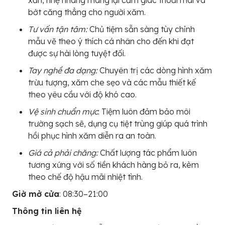
bớt căng thẳng cho người xăm.
Tư vấn tận tâm:
Chủ tiệm sẵn sàng tùy chỉnh
mẫu vẽ theo ý thích cá nhân cho đến khi đạt
được sự hài lòng tuyệt đối.
Tay nghề đa dạng:
Chuyên trị các dòng hình xăm
trừu tượng, xăm che sẹo và các mẫu thiết kế
theo yêu cầu với độ khó cao.
Vệ sinh chuẩn mực
: Tiệm luôn đảm bảo môi
trường sạch sẽ, dụng cụ tiệt trùng giúp quá trình
hồi phục hình xăm diễn ra an toàn.
Giá cả phải chăng:
Chất lượng tác phẩm luôn
tương xứng với số tiền khách hàng bỏ ra, kèm
theo chế độ hậu mãi nhiệt tình.
Giờ mở cửa
: 08:30–21:00
Thông tin liên hệ