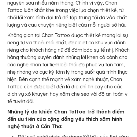
nguyên sau nhiều năm tháng. Chính vì vậy, Chan
Tattoo luôn khắt khe trong việc lựa chọn thiết kế, từ
chối lối xăm hình đại trà để tập trung tối đa vào chất
lượng và câu chuyện riêng biệt của mỗi người sở hữu.
Không gian tại Chan Tattoo được thiết kế mang lại sự
riêng tư và thoải mái nhất, đặc biệt có khu vực dành
riêng cho khách hàng nữ để đảm bảo sự tế nhị. Khách
hàng thường xuyên dành những lời khen có cánh cho
các nghệ nhân tại tiệm bởi thái độ phục vụ tận tâm,
nhẹ nhàng và cực kỳ tâm lý trong suốt quá trình thực
hiện. Bên cạnh thế mạnh về xăm nghệ thuật, Chan
Tattoo còn được biết đến là địa chỉ tin cậy cho các
dịch vụ xỏ khuyên hay xăm che sẹo với độ an toàn y
tế tuyệt đối.
Những lý do khiến Chan Tattoo trở thành điểm
đến ưu tiên của cộng đồng yêu thích xăm hình
nghệ thuật ở Cần Thơ:
Đội ngũ nghệ nhân đa dạng:
Sở hữu các thợ xăm