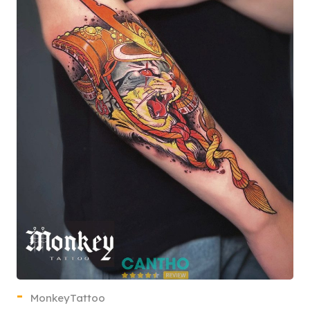
MonkeyTattoo