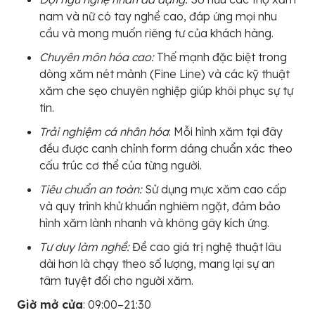
nam và nữ có tay nghề cao, đáp ứng mọi nhu
cầu và mong muốn riêng tư của khách hàng.
Chuyên môn hóa cao:
Thế mạnh đặc biệt trong
dòng xăm nét mảnh (Fine Line) và các kỹ thuật
xăm che sẹo chuyên nghiệp giúp khôi phục sự tự
tin.
Trải nghiệm cá nhân hóa
: Mỗi hình xăm tại đây
đều được canh chỉnh form dáng chuẩn xác theo
cấu trúc cơ thể của từng người.
Tiêu chuẩn an toàn:
Sử dụng mực xăm cao cấp
và quy trình khử khuẩn nghiêm ngặt, đảm bảo
hình xăm lành nhanh và không gây kích ứng.
Tư duy làm nghề:
Đề cao giá trị nghệ thuật lâu
dài hơn là chạy theo số lượng, mang lại sự an
tâm tuyệt đối cho người xăm.
Giờ mở cửa
: 09:00–21:30