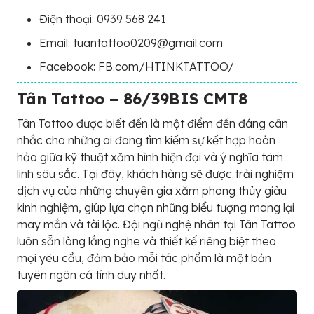
Điện thoại: 0939 568 241
Email: tuantattoo0209@gmail.com
Facebook: FB.com/HTINKTATTOO/
Tân Tattoo – 86/39BIS CMT8
Tân Tattoo được biết đến là một điểm đến đáng cân
nhắc cho những ai đang tìm kiếm sự kết hợp hoàn
hảo giữa kỹ thuật xăm hình hiện đại và ý nghĩa tâm
linh sâu sắc. Tại đây, khách hàng sẽ được trải nghiệm
dịch vụ của những chuyên gia xăm phong thủy giàu
kinh nghiệm, giúp lựa chọn những biểu tượng mang lại
may mắn và tài lộc. Đội ngũ nghệ nhân tại Tân Tattoo
luôn sẵn lòng lắng nghe và thiết kế riêng biệt theo
mọi yêu cầu, đảm bảo mỗi tác phẩm là một bản
tuyên ngôn cá tính duy nhất.