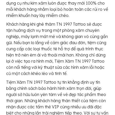
dụng cụ như kim xăm luôn được thay mới 100% cho
mỗi khách hàng nhằm loại bỏ hoàn toàn các rủi ro về
nhiễm khuẩn hay lây nhiễm chéo.
Khách hàng khi ghé thăm TN 1997 Tattoo sẽ được
tận hưởng dịch vụ trong một phòng xăm chuyên
nghiệp, máy lạnh mát mẻ và không gian vô cùng gần
gũi. Nếu bạn lo lắng về cảm giác đau đớn, tiệm cũng
cung cấp các loại thuốc tê hỗ trợ để quá trình thực
hiện trở nên êm ái và thoải mái hơn. Không chỉ dừng
lại ở việc tạo ra hình mới, Tiệm Xăm TN 1997 Tattoo
còn nổi tiếng với kỹ thuật sửa các hình xăm lỗi hoặc
cũ một cách khéo léo và tinh tế.
Tiệm Xăm TN 1997 Tattoo tự tin khẳng định uy tín
bằng chính sách bảo hành hình xăm trọn đời, giúp
người sở hữu luôn yên tâm về vẻ đẹp tác phẩm theo
thời gian. Những khách hàng thân thiết của tiệm còn
nhận được các tấm thẻ VIP cùng nhiều ưu đãi đặc
biệt cho những lần trải nghiệm tiếp theo. Với sự tư vấn