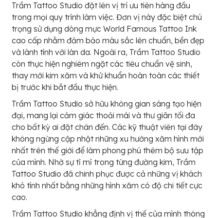
Trầm Tattoo Studio đặt lên vị trí ưu tiên hàng đầu
trong mọi quy trình làm việc. Đơn vị này đặc biệt chú
trọng sử dụng dòng mực World Famous Tattoo Ink
cao cấp nhằm đảm bảo màu sắc lên chuẩn, bền đẹp
và lành tính với làn da. Ngoài ra, Trầm Tattoo Studio
còn thực hiện nghiêm ngặt các tiêu chuẩn vệ sinh,
thay mới kim xăm và khử khuẩn hoàn toàn các thiết
bị trước khi bắt đầu thực hiện.
Trầm Tattoo Studio sở hữu không gian sáng tạo hiện
đại, mang lại cảm giác thoải mái và thư giãn tối đa
cho bất kỳ ai đặt chân đến. Các kỹ thuật viên tại đây
không ngừng cập nhật những xu hướng xăm hình mới
nhất trên thế giới để làm phong phú thêm bộ sưu tập
của mình. Nhờ sự tỉ mỉ trong từng đường kim, Trầm
Tattoo Studio đã chinh phục được cả những vị khách
khó tính nhất bằng những hình xăm có độ chi tiết cực
cao.
Trầm Tattoo Studio khẳng định vị thế của mình thông