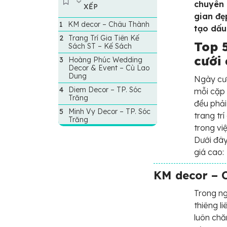
chuyên 
XẾP
gian đẹ
KM decor – Châu Thành
tạo dấu
Trang Trí Gia Tiên Kế
Top 5
Sách ST – Kế Sách
cưới 
Hoàng Phúc Wedding
Decor & Event – Cù Lao
Dung
Ngày cướ
Diem Decor – TP. Sóc
mỗi cặp 
Trăng
đều phải
Minh Vy Decor – TP. Sóc
trang tr
Trăng
trong vi
Dưới đây
giá cao:
KM decor – 
Trong ng
thiêng li
luôn chă