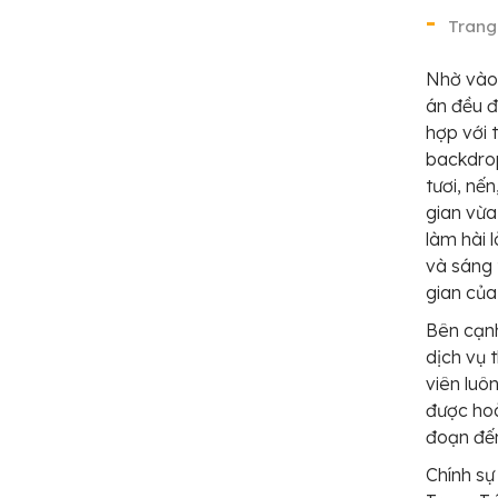
Trang
Nhờ vào 
án đều đ
hợp với 
backdrop
tươi, nế
gian vừa
làm hài 
và sáng 
gian của
Bên cạnh
dịch vụ 
viên luô
được hoà
đoạn đến
Chính sự