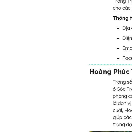
Trang Tr
cho các 
Thông t
Địa 
Điện
Ema
Face
Hoàng Phúc 
Trong số
ở Sóc Tr
phong cá
là đơn v
cưới, H
giúp các
trọng đạ