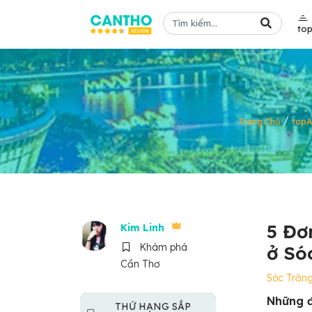
to
/
Trang Chủ
top
5 Đơn
Kim Linh
Khám phá
ở Só
Cần Thơ
Sóc Trăn
Những đ
THỨ HẠNG SẮP