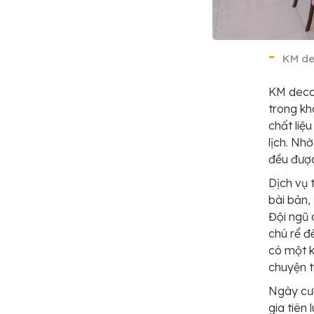
KM de
KM decor
trong kh
chất liệ
lịch. Nh
đều được
Dịch vụ 
bài bản,
Đội ngũ
chú rể đ
có một k
chuyện tr
Ngày cướ
gia tiên