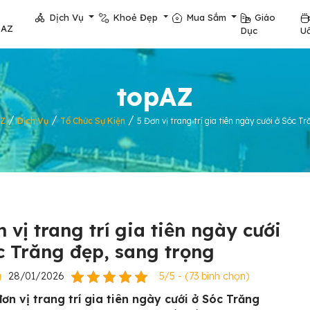
Dịch Vụ
Khoẻ Đẹp
Mua Sắm
Giáo
pAZ
Dục
U
topAZ
/
/
/
AZ
Dịch Vụ
Tổ Chức Sự Kiện
5 Đơn vị trang trí gia tiên ngày cưới ở Sóc T
 vị trang trí gia tiên ngày cưới
c Trăng đẹp, sang trọng
g
28/01/2026
5/5 - (73 bình chọn)
ơn vị trang trí gia tiên ngày cưới ở Sóc Trăng