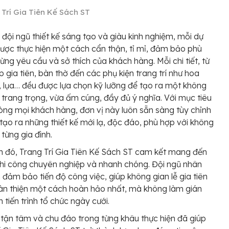
 Trí Gia Tiên Kế Sách ST
đội ngũ thiết kế sáng tạo và giàu kinh nghiệm, mỗi dự
ược thực hiện một cách cẩn thận, tỉ mỉ, đảm bảo phù
từng yêu cầu và sở thích của khách hàng. Mỗi chi tiết, từ
 gia tiên, bàn thờ đến các phụ kiện trang trí như hoa
n, lụa… đều được lựa chọn kỹ lưỡng để tạo ra một không
 trang trọng, vừa ấm cúng, đầy đủ ý nghĩa. Với mục tiêu
lòng mọi khách hàng, đơn vị này luôn sẵn sàng tùy chỉnh
tạo ra những thiết kế mới lạ, độc đáo, phù hợp với không
 từng gia đình.
 đó, Trang Trí Gia Tiên Kế Sách ST cam kết mang đến
thi công chuyên nghiệp và nhanh chóng. Đội ngũ nhân
n đảm bảo tiến độ công việc, giúp không gian lễ gia tiên
n thiện một cách hoàn hảo nhất, mà không làm gián
 tiến trình tổ chức ngày cưới.
 tận tâm và chu đáo trong từng khâu thực hiện đã giúp