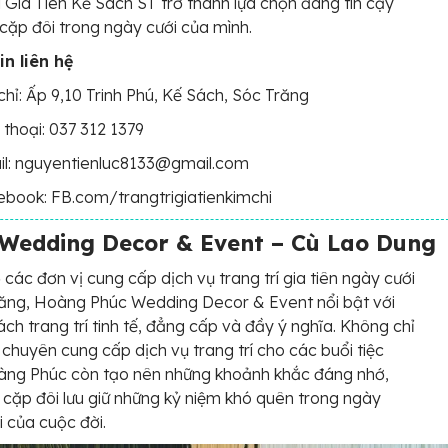
í Gia Tiên Kế Sách ST trở thành lựa chọn đáng tin cậy
cặp đôi trong ngày cưới của mình.
in liên hệ
chỉ: Ấp 9,10 Trinh Phú, Kế Sách, Sóc Trăng
 thoại: 037 312 1379
il: nguyentienluc8133@gmail.com
book: FB.com/trangtrigiatienkimchi
Wedding Decor & Event – Cù Lao Dung
 các đơn vị cung cấp dịch vụ trang trí gia tiên ngày cưới
ăng, Hoàng Phúc Wedding Decor & Event nổi bật với
ch trang trí tinh tế, đẳng cấp và đầy ý nghĩa. Không chỉ
ị chuyên cung cấp dịch vụ trang trí cho các buổi tiệc
oàng Phúc còn tạo nên những khoảnh khắc đáng nhớ,
 cặp đôi lưu giữ những kỷ niệm khó quên trong ngày
i của cuộc đời.