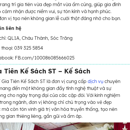
trang trí gia tiên vừa đẹp mắt vừa ấm cúng, giúp gia đình
ọ cảm nhận được niềm vui, sự tôn kính và hạnh phúc.
ơn vị tạo nên không gian lễ cưới thật đáng nhớ cho bạn.
in liên hệ
chỉ: QL1A, Châu Thành, Sóc Trăng
 thoại: 039 325 5854
ebook: FB.com/100086085666025
a Tiên Kế Sách ST – Kế Sách
í Gia Tiên Kế Sách ST là đơn vị cung cấp
dịch vụ
chuyên
mang đến một không gian đầy tính nghệ thuật và sự
ọng cho ngày trọng đại của các cặp đôi. Với kinh nghiệm
trong ngành, đơn vị không chỉ chú trọng vào vẻ đẹp
c mà còn tôn vinh giá trị văn hóa truyền thống, tạo nên
g gian thiêng liêng, gần gũi và ấm áp.