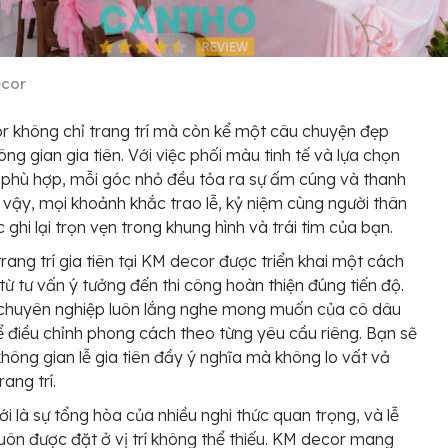
cor
 không chỉ trang trí mà còn kể một câu chuyện đẹp
ông gian gia tiên. Với việc phối màu tinh tế và lựa chọn
u phù hợp, mỗi góc nhỏ đều tỏa ra sự ấm cúng và thanh
ờ vậy, mọi khoảnh khắc trao lễ, kỷ niệm cùng người thân
 ghi lại trọn vẹn trong khung hình và trái tim của bạn.
trang trí gia tiên tại KM decor được triển khai một cách
 từ tư vấn ý tưởng đến thi công hoàn thiện đúng tiến độ.
 chuyên nghiệp luôn lắng nghe mong muốn của cô dâu
ể điều chỉnh phong cách theo từng yêu cầu riêng. Bạn sẽ
hông gian lễ gia tiên đầy ý nghĩa mà không lo vất vả
ang trí.
i là sự tổng hòa của nhiều nghi thức quan trọng, và lễ
 luôn được đặt ở vị trí không thể thiếu. KM decor mang