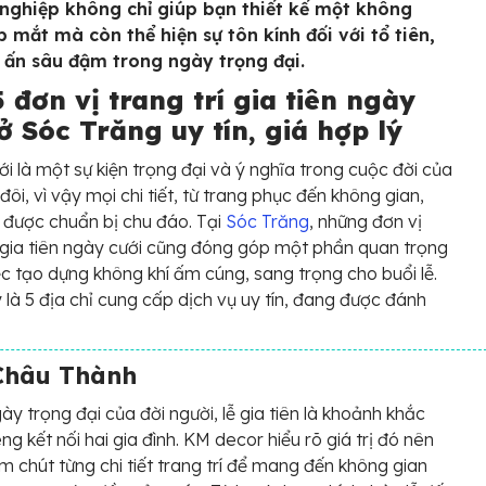
nghiệp không chỉ giúp bạn thiết kế một không
p mắt mà còn thể hiện sự tôn kính đối với tổ tiên,
 ấn sâu đậm trong ngày trọng đại.
 đơn vị trang trí gia tiên ngày
ở Sóc Trăng uy tín, giá hợp lý
i là một sự kiện trọng đại và ý nghĩa trong cuộc đời của
đôi, vì vậy mọi chi tiết, từ trang phục đến không gian,
 được chuẩn bị chu đáo. Tại
Sóc Trăng
, những đơn vị
í gia tiên ngày cưới cũng đóng góp một phần quan trọng
ệc tạo dựng không khí ấm cúng, sang trọng cho buổi lễ.
 là 5 địa chỉ cung cấp dịch vụ uy tín, đang được đánh
Châu Thành
ày trọng đại của đời người, lễ gia tiên là khoảnh khắc
êng kết nối hai gia đình. KM decor hiểu rõ giá trị đó nên
m chút từng chi tiết trang trí để mang đến không gian