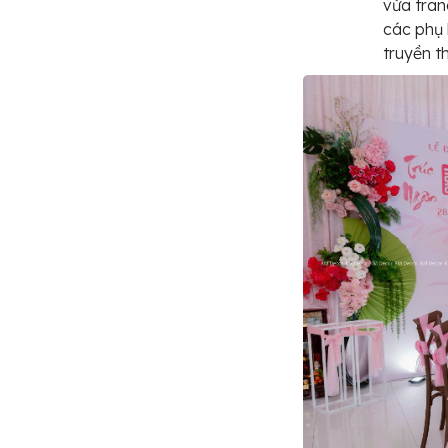
vừa tran
các phụ 
truyền t