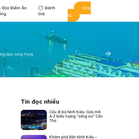
Địa Điểm Ăn
Đánh
Đăng
ống
Giá
ký
răng đẹp, sang trọng
Tin đọc nhiều
Cầu đi bộ Ninh Kiều: Giải mã
A-Z biểu tượng “sống ảo” Cần
Thơ
Khám phá Bến Ninh Kiều –