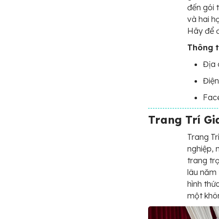
đến gói 
và hai h
Hãy để đ
Thông t
Địa 
Điện
Fac
Trang Trí Gi
Trang Tr
nghiệp, 
trang tr
lâu năm 
hình thứ
một khôn