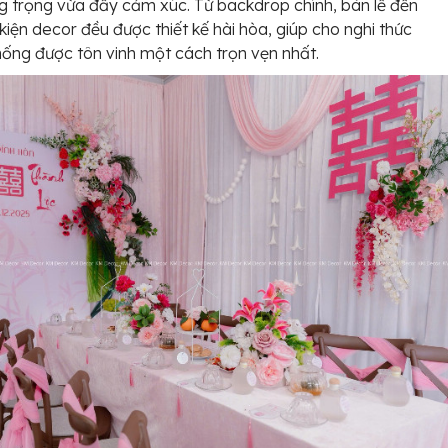
g trọng vừa đầy cảm xúc. Từ backdrop chính, bàn lễ đến
kiện decor đều được thiết kế hài hòa, giúp cho nghi thức
hống được tôn vinh một cách trọn vẹn nhất.