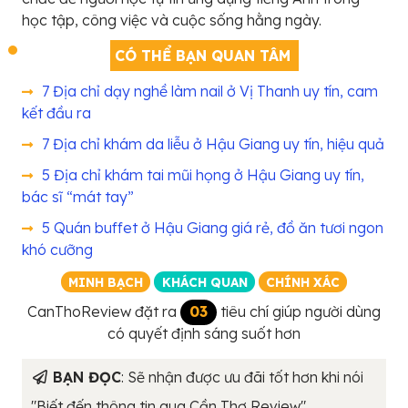
học tập, công việc và cuộc sống hằng ngày.
CÓ THỂ BẠN QUAN TÂM
7 Địa chỉ dạy nghề làm nail ở Vị Thanh uy tín, cam
kết đầu ra
7 Địa chỉ khám da liễu ở Hậu Giang uy tín, hiệu quả
5 Địa chỉ khám tai mũi họng ở Hậu Giang uy tín,
bác sĩ “mát tay”
5 Quán buffet ở Hậu Giang giá rẻ, đồ ăn tươi ngon
khó cưỡng
MINH BẠCH
KHÁCH QUAN
CHÍNH XÁC
CanThoReview đặt ra
03
tiêu chí giúp người dùng
có quyết định sáng suốt hơn
BẠN ĐỌC
: Sẽ nhận được ưu đãi tốt hơn khi nói
"Biết đến thông tin qua Cần Thơ Review"