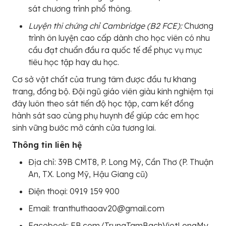
sát chương trình phổ thông.
Luyện thi chứng chỉ Cambridge (B2 FCE):
Chương
trình ôn luyện cao cấp dành cho học viên có nhu
cầu đạt chuẩn đầu ra quốc tế để phục vụ mục
tiêu học tập hay du học.
Cơ sở vật chất của trung tâm được đầu tư khang
trang, đồng bộ. Đội ngũ giáo viên giàu kinh nghiệm tại
đây luôn theo sát tiến độ học tập, cam kết đồng
hành sát sao cùng phụ huynh để giúp các em học
sinh vững bước mở cánh cửa tương lai.
Thông tin liên hệ
Địa chỉ: 39B CMT8, P. Long Mỹ, Cần Thơ (P. Thuận
An, TX. Long Mỹ, Hậu Giang cũ)
Điện thoại: 0919 159 900
Email: tranthuthaoav20@gmail.com
Facebook: FB.com/TrungTamBachVietLongMy