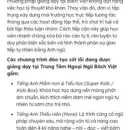
Phương pháp giảng dạy tại Bách Việt không đặt nặng
việc học lý thuyết khô khan. Thay vào đó, đơn vị tập
trung xây dựng môi trường học trực tiếp tương tác
thông qua các hoạt động tập thể, trò chơi trí tuệ và
bài tập thảo luận nhóm. Cách tiếp cận này giúp học
viên nhanh chóng xóa bỏ rào cản tự ti, rèn luyện tư
duy phản biện sắc bén và hình thành phản xạ giao
tiếp tự nhiên bằng Anh ngữ.
Các chương trình đào tạo cốt lõi đang được
giảng dạy tại Trung Tâm Ngoại Ngữ Bách Việt
gồm:
Tiếng Anh Mầm non & Tiểu học (Super Kids /
Kids Box
): Khóa học tạo dựng nền móng phát
âm chuẩn, kích thích niềm đam mê ngôn ngữ tự
nhiên từ sớm cho trẻ nhỏ.
Tiếng Anh Thiếu niên (More):
Lộ trình củng cố ngữ
pháp chuyên sâu, mở rộng vốn từ và nâng cao
toàn diện 4 kỹ năng nghe – nói – đọc – viết bám