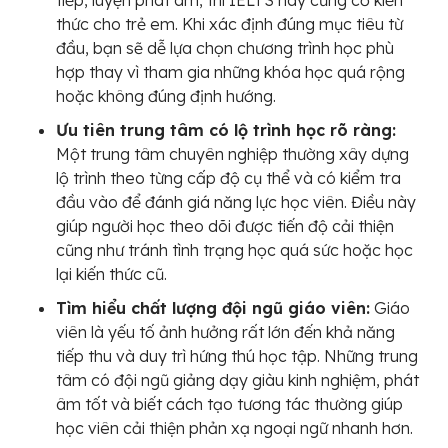
tiếp, luyện phát âm, thi IELTS hay củng cố kiến
thức cho trẻ em. Khi xác định đúng mục tiêu từ
đầu, bạn sẽ dễ lựa chọn chương trình học phù
hợp thay vì tham gia những khóa học quá rộng
hoặc không đúng định hướng.
Ưu tiên trung tâm có lộ trình học rõ ràng:
Một trung tâm chuyên nghiệp thường xây dựng
lộ trình theo từng cấp độ cụ thể và có kiểm tra
đầu vào để đánh giá năng lực học viên. Điều này
giúp người học theo dõi được tiến độ cải thiện
cũng như tránh tình trạng học quá sức hoặc học
lại kiến thức cũ.
Tìm hiểu chất lượng đội ngũ giáo viên:
Giáo
viên là yếu tố ảnh hưởng rất lớn đến khả năng
tiếp thu và duy trì hứng thú học tập. Những trung
tâm có đội ngũ giảng dạy giàu kinh nghiệm, phát
âm tốt và biết cách tạo tương tác thường giúp
học viên cải thiện phản xạ ngoại ngữ nhanh hơn.