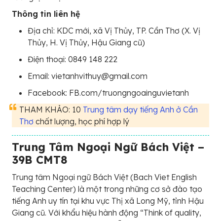
Thông tin liên hệ
Địa chỉ: KDC mới, xã Vị Thủy, TP. Cần Thơ (X. Vị
Thủy, H. Vị Thủy, Hậu Giang cũ)
Điện thoại: 0849 148 222
Email: vietanhvithuy@gmail.com
Facebook: FB.com/truongngoainguvietanh
THAM KHẢO: 10
Trung tâm dạy tiếng Anh ở Cần
Thơ
chất lượng, học phí hợp lý
Trung Tâm Ngoại Ngữ Bách Việt –
39B CMT8
Trung tâm Ngoại ngữ Bách Việt (Bach Viet English
Teaching Center) là một trong những cơ sở đào tạo
tiếng Anh uy tín tại khu vực Thị xã Long Mỹ, tỉnh Hậu
Giang cũ. Với khẩu hiệu hành động “Think of quality,