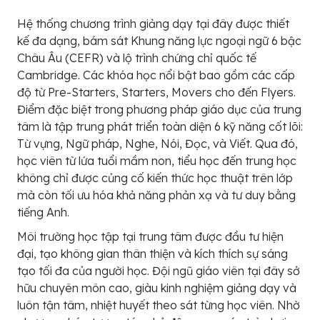
Hệ thống chương trình giảng dạy tại đây được thiết
kế đa dạng, bám sát Khung năng lực ngoại ngữ 6 bậc
Châu Âu (CEFR) và lộ trình chứng chỉ quốc tế
Cambridge. Các khóa học nổi bật bao gồm các cấp
độ từ Pre-Starters, Starters, Movers cho đến Flyers.
Điểm đặc biệt trong phương pháp giáo dục của trung
tâm là tập trung phát triển toàn diện 6 kỹ năng cốt lõi:
Từ vựng, Ngữ pháp, Nghe, Nói, Đọc, và Viết. Qua đó,
học viên từ lứa tuổi mầm non, tiểu học đến trung học
không chỉ được củng cố kiến thức học thuật trên lớp
mà còn tối ưu hóa khả năng phản xạ và tư duy bằng
tiếng Anh.
Môi trường học tập tại trung tâm được đầu tư hiện
đại, tạo không gian thân thiện và kích thích sự sáng
tạo tối đa của người học. Đội ngũ giáo viên tại đây sở
hữu chuyên môn cao, giàu kinh nghiệm giảng dạy và
luôn tận tâm, nhiệt huyết theo sát từng học viên. Nhờ