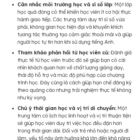
Cân nhắc môi trường học và sĩ số lớp
: Một lớp
học quá đông có thể khiến học viên ít cơ hội thực
hành giao tiếp. Các trung tâm duy trì sĩ số vừa
phải, không gian học hiện đại và khuyến khích
tương tác thường tạo cảm giác thoải mái và giúp
người học tự tin hơn khi sử dụng tiếng Anh.
Tham khảo phản hồi từ học viên cũ:
Đánh giá
thực tế từ học viên trước đó sẽ giúp bạn có cái
nhìn khách quan hơn về chất lượng giảng dạy,
thái độ hỗ trợ và mức độ phù hợp của chương
trình học. Đây cũng là cách giúp hạn chế đăng ký
theo quảng cáo nhưng trải nghiệm thực tế không
như kỳ vọng.
Chú ý thời gian học và vị trí di chuyển:
Một
trung tâm có lịch học linh hoạt và vị trí thuận tiện
sẽ giúp học viên duy trì việc học đều đặn hơn
trong thời gian dài. Đối với trẻ nhỏ hoặc người đi
làm, yếu tố này ảnh hưởng khá lớn đến khả năng