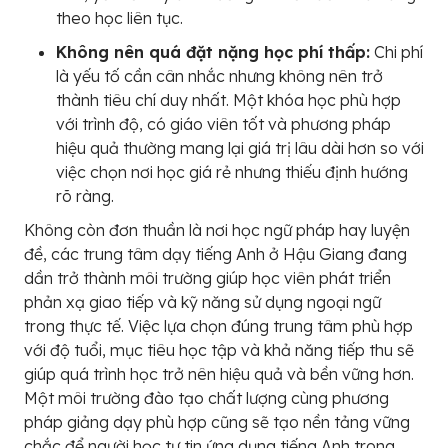
theo học liên tục.
Không nên quá đặt nặng học phí thấp:
Chi phí
là yếu tố cần cân nhắc nhưng không nên trở
thành tiêu chí duy nhất. Một khóa học phù hợp
với trình độ, có giáo viên tốt và phương pháp
hiệu quả thường mang lại giá trị lâu dài hơn so với
việc chọn nơi học giá rẻ nhưng thiếu định hướng
rõ ràng.
Không còn đơn thuần là nơi học ngữ pháp hay luyện
đề, các trung tâm dạy tiếng Anh ở Hậu Giang đang
dần trở thành môi trường giúp học viên phát triển
phản xạ giao tiếp và kỹ năng sử dụng ngoại ngữ
trong thực tế. Việc lựa chọn đúng trung tâm phù hợp
với độ tuổi, mục tiêu học tập và khả năng tiếp thu sẽ
giúp quá trình học trở nên hiệu quả và bền vững hơn.
Một môi trường đào tạo chất lượng cùng phương
pháp giảng dạy phù hợp cũng sẽ tạo nền tảng vững
chắc để người học tự tin ứng dụng tiếng Anh trong