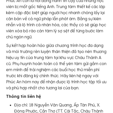
Phúc An còn là nơi đồng hành tin cậy của những học
viên bị mất gốc tiếng Anh. Trung tâm thiết kế các lớp
kèm cặp đặc biệt giúp người học nhanh chóng lấy lại
căn bản về cả ngữ pháp lẫn phát âm. Bằng sự kiên
nhẫn và lộ trình cá nhân hóa, các thầy cô sẽ giúp học
viên xóa bỏ rào cản tâm lý sợ sệt để từng bước làm
chủ ngôn ngữ.
Sự kết hợp hoàn hảo giữa chương trình học đa dạng
và môi trường rèn luyện thân thiện đã tạo nên thương
hiệu uy tín của trung tâm tại khu vực Châu Thành A
cũ. Phụ huynh hoàn toàn có thể yên tâm gửi gắm con
em mình để trải nghiệm các buổi học thử miễn phí
trước khi đăng ký chính thức. Hãy liên hệ ngay với
Phúc An hôm nay để nhận được lộ trình học tập tối ưu
và phù hợp nhất cho tương lai của bạn.
Thông tin liên hệ
Địa chỉ: 18 Nguyễn Văn Quang, Ấp Tân Phú, X.
Đông Phước, Cần Thơ (TT. Cái Tắc, Châu Thành