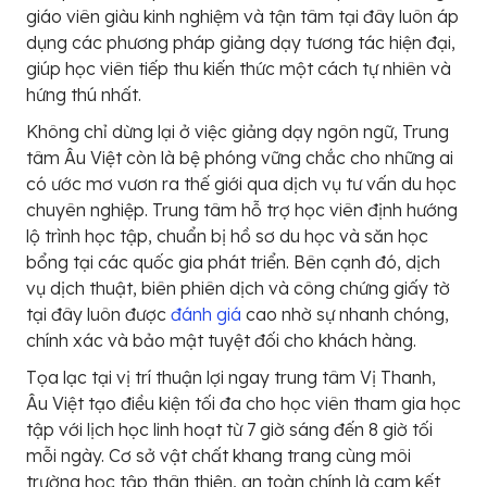
giáo viên giàu kinh nghiệm và tận tâm tại đây luôn áp
dụng các phương pháp giảng dạy tương tác hiện đại,
giúp học viên tiếp thu kiến thức một cách tự nhiên và
hứng thú nhất.
Không chỉ dừng lại ở việc giảng dạy ngôn ngữ, Trung
tâm Âu Việt còn là bệ phóng vững chắc cho những ai
có ước mơ vươn ra thế giới qua dịch vụ tư vấn du học
chuyên nghiệp. Trung tâm hỗ trợ học viên định hướng
lộ trình học tập, chuẩn bị hồ sơ du học và săn học
bổng tại các quốc gia phát triển. Bên cạnh đó, dịch
vụ dịch thuật, biên phiên dịch và công chứng giấy tờ
tại đây luôn được
đánh giá
cao nhờ sự nhanh chóng,
chính xác và bảo mật tuyệt đối cho khách hàng.
Tọa lạc tại vị trí thuận lợi ngay trung tâm Vị Thanh,
Âu Việt tạo điều kiện tối đa cho học viên tham gia học
tập với lịch học linh hoạt từ 7 giờ sáng đến 8 giờ tối
mỗi ngày. Cơ sở vật chất khang trang cùng môi
trường học tập thân thiện, an toàn chính là cam kết