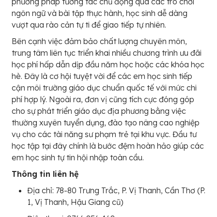
phương pháp tương tác chủ động qua các trò chơi
ngôn ngữ và bài tập thực hành, học sinh dễ dàng
vượt qua rào cản tự ti để giao tiếp tự nhiên.
Bên cạnh việc đảm bảo chất lượng chuyên môn,
trung tâm liên tục triển khai nhiều chương trình ưu đãi
học phí hấp dẫn dịp đầu năm học hoặc các khóa học
hè. Đây là cơ hội tuyệt vời để các em học sinh tiếp
cận môi trường giáo dục chuẩn quốc tế với mức chi
phí hợp lý. Ngoài ra, đơn vị cũng tích cực đóng góp
cho sự phát triển giáo dục địa phương bằng việc
thường xuyên tuyển dụng, đào tạo nâng cao nghiệp
vụ cho các tài năng sư phạm trẻ tại khu vực. Đầu tư
học tập tại đây chính là bước đệm hoàn hảo giúp các
em học sinh tự tin hội nhập toàn cầu.
Thông tin liên hệ
Địa chỉ: 78-80 Trưng Trắc, P. Vị Thanh, Cần Thơ (P.
1, Vị Thanh, Hậu Giang cũ)