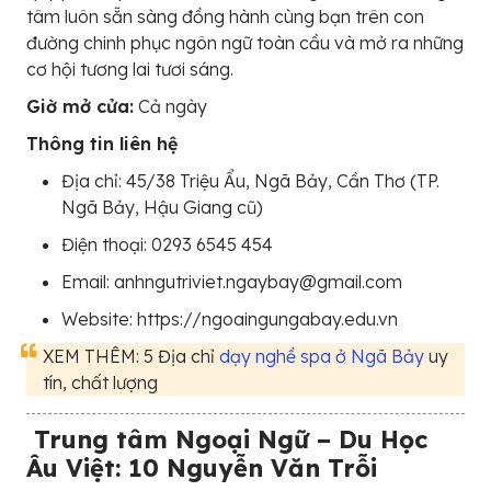
tâm luôn sẵn sàng đồng hành cùng bạn trên con
đường chinh phục ngôn ngữ toàn cầu và mở ra những
cơ hội tương lai tươi sáng.
Giờ mở cửa:
Cả ngày
Thông tin liên hệ
Địa chỉ: 45/38 Triệu Ẩu, Ngã Bảy, Cần Thơ (TP.
Ngã Bảy, Hậu Giang cũ)
Điện thoại: 0293 6545 454
Email: anhngutriviet.ngaybay@gmail.com
Website: https://ngoaingungabay.edu.vn
XEM THÊM: 5 Địa chỉ
dạy nghề spa ở Ngã Bảy
uy
tín, chất lượng
Trung tâm Ngoại Ngữ – Du Học
Âu Việt: 10 Nguyễn Văn Trỗi