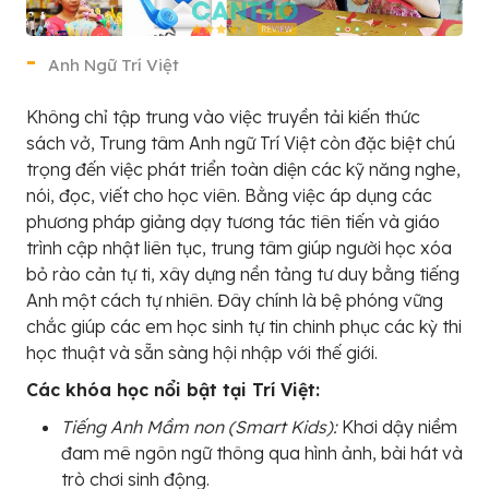
Anh Ngữ Trí Việt
Không chỉ tập trung vào việc truyền tải kiến thức
sách vở, Trung tâm Anh ngữ Trí Việt còn đặc biệt chú
trọng đến việc phát triển toàn diện các kỹ năng nghe,
nói, đọc, viết cho học viên. Bằng việc áp dụng các
phương pháp giảng dạy tương tác tiên tiến và giáo
trình cập nhật liên tục, trung tâm giúp người học xóa
bỏ rào cản tự ti, xây dựng nền tảng tư duy bằng tiếng
Anh một cách tự nhiên. Đây chính là bệ phóng vững
chắc giúp các em học sinh tự tin chinh phục các kỳ thi
học thuật và sẵn sàng hội nhập với thế giới.
Các khóa học nổi bật tại Trí Việt:
Tiếng Anh Mầm non (Smart Kids):
Khơi dậy niềm
đam mê ngôn ngữ thông qua hình ảnh, bài hát và
trò chơi sinh động.