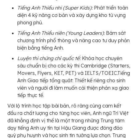
Tiếng Anh Thiếu nhi (Super Kids):
Phát triển toàn
diện 4 kỹ năng cơ bản và xây dựng kho từ vựng
phong phú.
Tiếng Anh Thiếu niên (Young Leaders)
: Bám sát
chương trình phổ thông và nâng cao tư duy phản
biện bằng tiếng Anh.
Luyện thi chứng chỉ quốc tế:
Khóa học chuyên
sâu chuẩn bị cho các kỳ thi Cambridge (Starters,
Movers, Flyers, KET, PET) và IELTS/TOEIC.Tiếng
Anh Giao tiếp tổng quát: Thiết kế riêng cho sinh
viên và người đi làm muốn cải thiện phản xạ giao
tiếp thực tế.
Với lộ trình học tập bài bản, rõ ràng cùng cam kết
đầu ra chất lượng cho từng học viên, Anh ngữ Trí Việt
đã khẳng định vị thế là một trong những Trung tâm
dạy tiếng Anh uy tín tại Hậu Giang được đông đảo
quý phụ huynh và học sinh tin tưởng lựa chọn. Trung