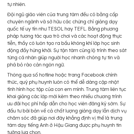
tự nhiên.
Đội ngũ giáo viên của trung tâm đều có bằng cấp
chuyên ngành và sở hữu các chứng chỉ giảng dạy
quốc tế uy tín như TESOL hay TEFL. Bằng phương
pháp tương tác qua trò chơi và các hoạt động thực
tiễn, thầy cô luôn tạo ra bầu không khí lớp học sinh
động đầy hứng khởi. Sự tận tâm cùng lộ trình theo sát
từng cá nhân giúp người học nhanh chóng tự tin và
phá bỏ rào cản ngôn ngữ.
Thông qua số hotline hoặc trang Facebook chính
thức, quý phụ huynh luôn có thể dễ dàng cập nhật
tình hình học tập của con em mình. Trung tâm liên tục
khai giảng các lớp mới kèm theo nhiều chương trình
ưu đãi học phí hấp dẫn cho học viên đăng ký sớm. Sự
đầu tư bài bản về cả chất lượng giảng dạy lẫn dịch vụ
chăm sóc đã giúp nơi đây khẳng định vị thế là trung
tâm dạy tiếng Anh ở Hậu Giang được phụ huynh tin
tưởng lựa chọn.