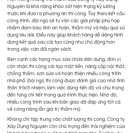
Nguyên là khả năng khảo sát hiện trạng kỹ lưỡng
trước khi đưa ra phương án thi công. Tùy theo kết cấu
công trình, đội ngũ sẽ tư vấn các giải pháp phù hợp
nhằm đảm bảo tính an toàn, thẩm mỹ và hiệu quả sử
dụng lâu dài. Điều này giúp khách hàng dễ dàng hình
dung kết quả sau cải tạo cũng như chủ động hơn
trong việc cân đối ngân sách.
Bên cạnh các hạng mục sửa chữa dân dụng, đơn vị
còn nhận thi công cải tạo mặt tiền, nâng cấp nội thất,
chống thấm, sơn sửa và hoàn thiện nhiều công trình
nhà phố. Đội ngũ thi công được đánh giá cao nhờ tinh
thần trách nhiệm, làm việc đúng tiến độ và chú trọng
đến từng chi tiết trong quá trình thực hiện. Nhờ đó,
nhiều công trình sau khi bàn giao đã đáp ứng tốt cả
về công năng lẫn giá trị thẩm mỹ.
Không chỉ tập trung vào chất lượng thi công, Công ty
Xây Dựng Nguyên còn chú trọng đến trải nghiệm của