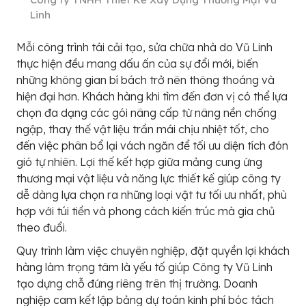
Linh
Mỗi công trình tái cải tạo, sửa chữa nhà do Vũ Linh
thực hiện đều mang dấu ấn của sự đổi mới, biến
những không gian bí bách trở nên thông thoáng và
hiện đại hơn. Khách hàng khi tìm đến đơn vị có thể lựa
chọn đa dạng các gói nâng cấp từ nâng nền chống
ngập, thay thế vật liệu trần mái chịu nhiệt tốt, cho
đến việc phân bổ lại vách ngăn để tối ưu diện tích đón
gió tự nhiên. Lợi thế kết hợp giữa mảng cung ứng
thương mại vật liệu và năng lực thiết kế giúp công ty
dễ dàng lựa chọn ra những loại vật tư tối ưu nhất, phù
hợp với túi tiền và phong cách kiến trúc mà gia chủ
theo đuổi.
Quy trình làm việc chuyên nghiệp, đặt quyền lợi khách
hàng làm trọng tâm là yếu tố giúp Công ty Vũ Linh
tạo dựng chỗ đứng riêng trên thị trường. Doanh
nghiệp cam kết lập bảng dự toán kinh phí bóc tách