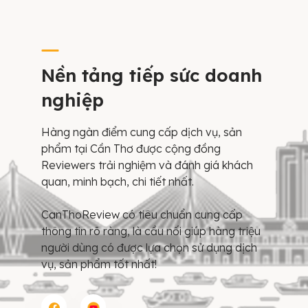
Nền tảng tiếp sức doanh
nghiệp
Hàng ngàn điểm cung cấp dịch vụ, sản
phẩm tại Cần Thơ được cộng đồng
Reviewers trải nghiệm và đánh giá khách
quan, minh bạch, chi tiết nhất.
CanThoReview có tiêu chuẩn cung cấp
thông tin rõ ràng, là cầu nối giúp hàng triệu
người dùng có được lựa chọn sử dụng dịch
vụ, sản phẩm tốt nhất!