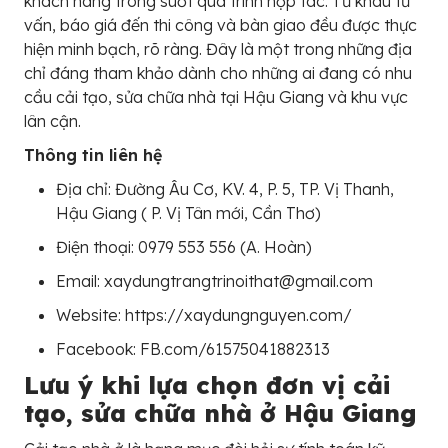
khách hàng trong suốt quá trình hợp tác. Từ khâu tư
vấn, báo giá đến thi công và bàn giao đều được thực
hiện minh bạch, rõ ràng. Đây là một trong những địa
chỉ đáng tham khảo dành cho những ai đang có nhu
cầu cải tạo, sửa chữa nhà tại Hậu Giang và khu vực
lân cận.
Thông tin liên hệ
Địa chỉ: Đường Âu Cơ, KV. 4, P. 5, TP. Vị Thanh,
Hậu Giang ( P. Vị Tân mới, Cần Thơ)
Điện thoại: 0979 553 556 (A. Hoàn)
Email: xaydungtrangtrinoithat@gmail.com
Website: https://xaydungnguyen.com/
Facebook: FB.com/61575041882313
Lưu ý khi lựa chọn đơn vị cải
tạo, sửa chữa nhà ở Hậu Giang