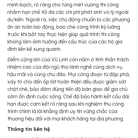
minh bạch, rõ ràng cho từng mét vuông thi công
nhằm hạn chế tối đa các chi phí phát sinh vô lý ngoài
dự kiến. Ngoài ra, việc chủ động chuẩn bị các phương
án an toàn lao động, bao che công trình kỹ lưỡng
trước khi bắt tay thực hiện giúp quá trình thi công
không làm ảnh hưởng đến cấu trúc của các hộ gia
đình liền kề xung quanh.
Điểm cộng lớn của Vũ Linh còn nằm ở tinh thần trách
nhiệm cao của đội ngũ thợ lành nghề cùng dịch vụ
hậu mãi vô cùng chu đáo. Mọi công đoạn từ đập phá,
xây tô cho đến ốp lát hoàn thiện đều được giám sát
chặt chẽ, bảo đảm đúng tiến độ bàn giao để gia chủ
sớm ổn định cuộc sống. Chế độ bảo hành kết cấu dài
hạn được cam kết rõ ràng sau khi nghiệm thu công
trình chính là lời khẳng định uy tín vững chắc của
thương hiệu đối với mọi khách hàng tại địa phương.
Thông tin liên hệ