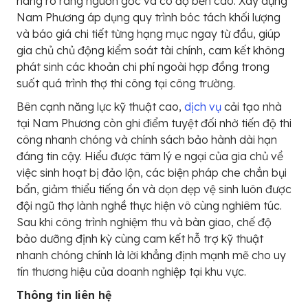
hãng rõ ràng nguồn gốc và có độ bền cao. Xây dựng
Nam Phương áp dụng quy trình bóc tách khối lượng
và báo giá chi tiết từng hạng mục ngay từ đầu, giúp
gia chủ chủ động kiểm soát tài chính, cam kết không
phát sinh các khoản chi phí ngoài hợp đồng trong
suốt quá trình thợ thi công tại công trường.
Bên cạnh năng lực kỹ thuật cao,
dịch vụ
cải tạo nhà
tại Nam Phương còn ghi điểm tuyệt đối nhờ tiến độ thi
công nhanh chóng và chính sách bảo hành dài hạn
đáng tin cậy. Hiểu được tâm lý e ngại của gia chủ về
việc sinh hoạt bị đảo lộn, các biện pháp che chắn bụi
bẩn, giảm thiểu tiếng ồn và dọn dẹp vệ sinh luôn được
đội ngũ thợ lành nghề thực hiện vô cùng nghiêm túc.
Sau khi công trình nghiệm thu và bàn giao, chế độ
bảo dưỡng định kỳ cùng cam kết hỗ trợ kỹ thuật
nhanh chóng chính là lời khẳng định mạnh mẽ cho uy
tín thương hiệu của doanh nghiệp tại khu vực.
Thông tin liên hệ