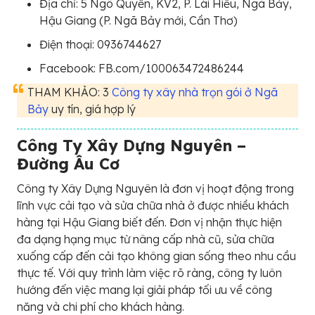
Địa chỉ: 5 Ngô Quyền, KV2, P. Lái Hiếu, Ngã Bảy,
Hậu Giang (P. Ngã Bảy mới, Cần Thơ)
Điện thoại: 0936744627
Facebook: FB.com/100063472486244
THAM KHẢO: 3
Công ty xây nhà trọn gói ở Ngã
Bảy
uy tín, giá hợp lý
Công Ty Xây Dựng Nguyên –
Đường Âu Cơ
Công ty Xây Dựng Nguyên là đơn vị hoạt động trong
lĩnh vực cải tạo và sửa chữa nhà ở được nhiều khách
hàng tại Hậu Giang biết đến. Đơn vị nhận thực hiện
đa dạng hạng mục từ nâng cấp nhà cũ, sửa chữa
xuống cấp đến cải tạo không gian sống theo nhu cầu
thực tế. Với quy trình làm việc rõ ràng, công ty luôn
hướng đến việc mang lại giải pháp tối ưu về công
năng và chi phí cho khách hàng.