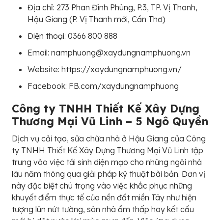
Địa chỉ: 273 Phan Đình Phùng, P.3, TP. Vị Thanh,
Hậu Giang (P. Vị Thanh mới, Cần Thơ)
Điện thoại: 0366 800 888
Email: namphuong@xaydungnamphuong.vn
Website: https://xaydungnamphuong.vn/
Facebook: FB.com/xaydungnamphuong
Công ty TNHH Thiết Kế Xây Dựng
Thương Mại Vũ Linh – 5 Ngô Quyền
Dịch vụ cải tạo, sửa chữa nhà ở Hậu Giang của Công
ty TNHH Thiết Kế Xây Dựng Thương Mại Vũ Linh tập
trung vào việc tái sinh diện mạo cho những ngôi nhà
lâu năm thông qua giải pháp kỹ thuật bài bản. Đơn vị
này đặc biệt chú trọng vào việc khắc phục những
khuyết điểm thực tế của nền đất miền Tây như hiện
tượng lún nứt tường, sàn nhà ẩm thấp hay kết cấu