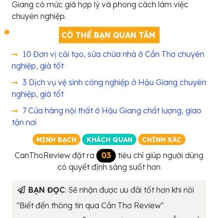
Giang có mức giá hợp lý và phong cách làm việc
chuyên nghiệp.
CÓ THỂ BẠN QUAN TÂM
10 Đơn vị cải tạo, sửa chữa nhà ở Cần Thơ chuyên
nghiệp, giá tốt
3 Dịch vụ vệ sinh công nghiệp ở Hậu Giang chuyên
nghiệp, giá tốt
7 Cửa hàng nội thất ở Hậu Giang chất lượng, giao
tận nơi
MINH BẠCH
KHÁCH QUAN
CHÍNH XÁC
CanThoReview đặt ra
03
tiêu chí giúp người dùng
có quyết định sáng suốt hơn
BẠN ĐỌC
: Sẽ nhận được ưu đãi tốt hơn khi nói
"Biết đến thông tin qua Cần Thơ Review"