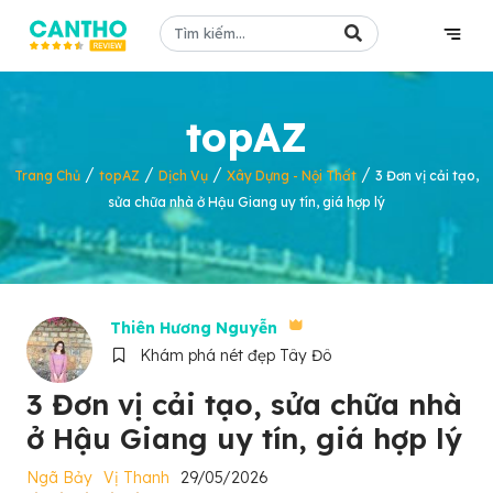
topAZ
/
/
/
/
Trang Chủ
topAZ
Dịch Vụ
Xây Dựng - Nội Thất
3 Đơn vị cải tạo,
sửa chữa nhà ở Hậu Giang uy tín, giá hợp lý
Thiên Hương Nguyễn
Khám phá nét đẹp Tây Đô
3 Đơn vị cải tạo, sửa chữa nhà
ở Hậu Giang uy tín, giá hợp lý
Ngã Bảy
Vị Thanh
29/05/2026