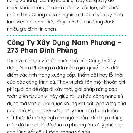
năng và tăng tuổi thọ sử dụng. Đây cũng là lý do
nhiều khách hàng tìm kiếm đơn vị cải tạo, sửa chữa
nhà ở Hậu Giang có kinh nghiệm thực tế và quy trình
làm việc bài bản. Dưới đây là 3 địa chỉ đang được
nhiều gia đình tin chọn:
Công Ty Xây Dựng Nam Phương –
273 Phan Đình Phùng
Dịch vụ cải tạo và sửa chữa nhà của Công ty Xây
dựng Nam Phương ra đời nhằm giải quyết triệt dứt
điểm các tình trạng xuống cấp, thấm dột hay lỗi thời
của các công trình cũ. Thay vì phải tốn một khoản chi
phí quá lớn để đập đi xây mới, giải pháp nâng cấp
toàn diện từ đơn vị này giúp tối ưu hóa công năng sử
dụng mà vẫn giữ lại được khung kết cấu bền vững của
ngôi nhà. Đội ngũ kỹ sư tại đây luôn tiến hành khảo
sát thực tế cực kỳ nghiêm ngặt nhằm đánh giá đúng
mức độ hư hại, từ đó đưa ra phương án xử lý phù hợp
cho từng kết cấu tường, móng và sàn.