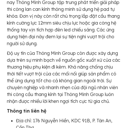
nay Thông Minh Group tập trung phát triển giải pháp
thi công lan can kính thông minh sử dụng hệ pad tự
khóa. Đơn vị này còn rất chú trọng lắp đặt cầu thang
kính cường lực 12mm siêu chịu lực hoặc gia công hệ
thống tay vịn tích hợp đèn led chiếu sáng. Các ứng
dụng hiện đại này đem lại sự tiện nghi vượt trội cho
người sử dụng.
Độ uy tín của Thông Minh Group còn được xây dựng
dựa trên sự minh bạch về nguồn gốc xuất xứ của các
thương hiệu phụ kiện đi kèm. Khả năng chống chịu
thời tiết vượt trội của các mối nối giúp sản phẩm có
thể ứng dụng tốt cho cả không gian ngoài trời. Sự
chuyên nghiệp và nhanh nhẹn của đội ngũ nhân viên
thi công cầu thang kính tại Thông Minh Group luôn
nhận được nhiều lời khen ngợi tích cực từ gia chủ.
Thông tin liên hệ
Địa chỉ: 176 Nguyễn Hiền, KDC 91B, P. Tân An,
Cần Thơ