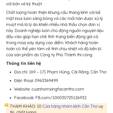
với bản vẽ kỹ thuật.
Chất lượng hoàn thiện khung cầu thang kính với bề
mặt inox luôn sáng bóng và các mối hàn được xử lý
mượt mà là lý do khiến nhiều nhà thầu chọn đơn vị
này. Doanh nghiệp luôn chủ động nguồn nguyên liệu
đầu vào giúp hạn chế tình trạng biến động giá cả
trong mùa xây dựng cao điểm. Khách hàng hoàn
toàn có thể yên tâm về tính chịu nhiệt và độ bền bỉ
của sản phẩm do Công ty Phú Thành thi công.
Thông tin liên hệ
Địa chỉ: 169 – 171 Phạm Hùng, Cái Răng, Cần Thơ
Điện thoại: 0963369499
Website: cuanhomxingfacantho.com
Facebook: FB.com/100030725126932
THAM KHẢO: 10
Cửa hàng nhôm kính Cần Thơ
uy
tín, chất lượng