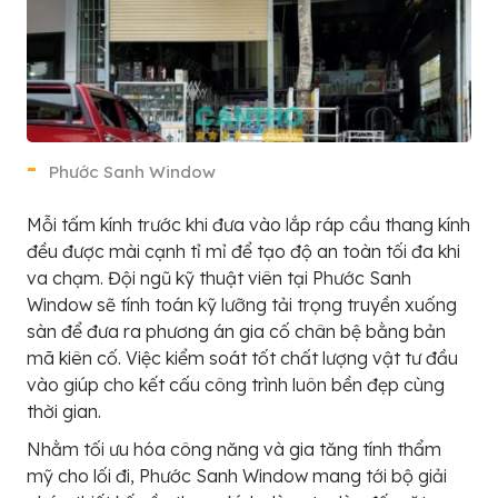
Phước Sanh Window
Mỗi tấm kính trước khi đưa vào lắp ráp cầu thang kính
đều được mài cạnh tỉ mỉ để tạo độ an toàn tối đa khi
va chạm. Đội ngũ kỹ thuật viên tại Phước Sanh
Window sẽ tính toán kỹ lưỡng tải trọng truyền xuống
sàn để đưa ra phương án gia cố chân bệ bằng bản
mã kiên cố. Việc kiểm soát tốt chất lượng vật tư đầu
vào giúp cho kết cấu công trình luôn bền đẹp cùng
thời gian.
Nhằm tối ưu hóa công năng và gia tăng tính thẩm
mỹ cho lối đi, Phước Sanh Window mang tới bộ giải