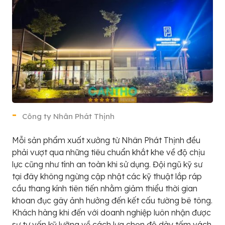
Công ty Nhân Phát Thịnh
Mỗi sản phẩm xuất xưởng từ Nhân Phát Thịnh đều
phải vượt qua những tiêu chuẩn khắt khe về độ chịu
lực cũng như tính an toàn khi sử dụng. Đội ngũ kỹ sư
tại đây không ngừng cập nhật các kỹ thuật lắp ráp
cầu thang kính tiên tiến nhằm giảm thiểu thời gian
khoan đục gây ảnh hưởng đến kết cấu tường bê tông.
Khách hàng khi đến với doanh nghiệp luôn nhận được
sự tư vấn kỹ lưỡng về cách lựa chọn độ dày tấm vách