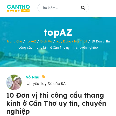
topAZ
/
/
/
/
Trang Chủ
topAZ
Dịch Vụ
Xây Dựng - Nội Thất
10 Đơn vị thi
công cầu thang kính ở Cần Thơ uy tín, chuyên nghiệp
Võ Như
yêu Tây Đô cấp 8A
10 Đơn vị thi công cầu thang
kính ở Cần Thơ uy tín, chuyên
nghiệp