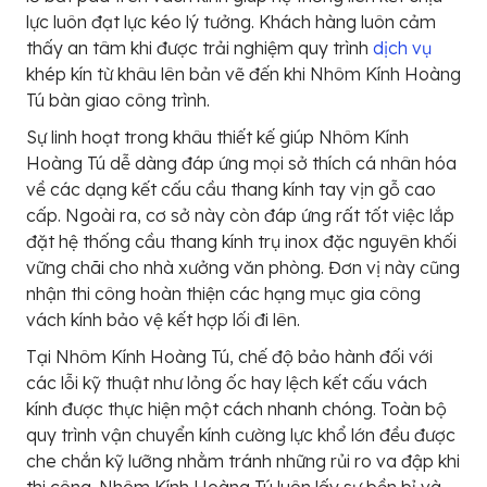
lực luôn đạt lực kéo lý tưởng. Khách hàng luôn cảm
thấy an tâm khi được trải nghiệm quy trình
dịch vụ
khép kín từ khâu lên bản vẽ đến khi Nhôm Kính Hoàng
Tú bàn giao công trình.
Sự linh hoạt trong khâu thiết kế giúp Nhôm Kính
Hoàng Tú dễ dàng đáp ứng mọi sở thích cá nhân hóa
về các dạng kết cấu cầu thang kính tay vịn gỗ cao
cấp. Ngoài ra, cơ sở này còn đáp ứng rất tốt việc lắp
đặt hệ thống cầu thang kính trụ inox đặc nguyên khối
vững chãi cho nhà xưởng văn phòng. Đơn vị này cũng
nhận thi công hoàn thiện các hạng mục gia công
vách kính bảo vệ kết hợp lối đi lên.
Tại Nhôm Kính Hoàng Tú, chế độ bảo hành đối với
các lỗi kỹ thuật như lỏng ốc hay lệch kết cấu vách
kính được thực hiện một cách nhanh chóng. Toàn bộ
quy trình vận chuyển kính cường lực khổ lớn đều được
che chắn kỹ lưỡng nhằm tránh những rủi ro va đập khi
thi công. Nhôm Kính Hoàng Tú luôn lấy sự bền bỉ và