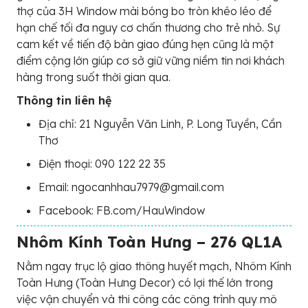
thợ của 3H Window mài bóng bo tròn khéo léo để
hạn chế tối đa nguy cơ chấn thương cho trẻ nhỏ. Sự
cam kết về tiến độ bàn giao đúng hẹn cũng là một
điểm cộng lớn giúp cơ sở giữ vững niềm tin nơi khách
hàng trong suốt thời gian qua.
Thông tin liên hệ
Địa chỉ: 21 Nguyễn Văn Linh, P. Long Tuyền, Cần
Thơ
Điện thoại: 090 122 22 35
Email: ngocanhhau7979@gmail.com
Facebook: FB.com/HauWindow
Nhôm Kính Toàn Hưng – 276 QL1A
Nằm ngay trục lộ giao thông huyết mạch, Nhôm Kính
Toàn Hưng (Toàn Hưng Decor) có lợi thế lớn trong
việc vận chuyển và thi công các công trình quy mô