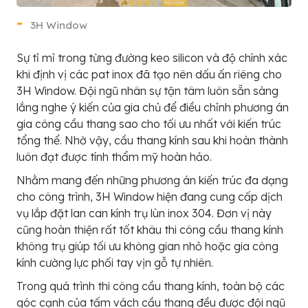
3H Window
Sự tỉ mỉ trong từng đường keo silicon và độ chính xác
khi định vị các pat inox đã tạo nên dấu ấn riêng cho
3H Window. Đội ngũ nhân sự tận tâm luôn sẵn sàng
lắng nghe ý kiến của gia chủ để điều chỉnh phương án
gia công cầu thang sao cho tối ưu nhất với kiến trúc
tổng thể. Nhờ vậy, cầu thang kính sau khi hoàn thành
luôn đạt được tính thẩm mỹ hoàn hảo.
Nhằm mang đến những phương án kiến trúc đa dạng
cho công trình, 3H Window hiện đang cung cấp dịch
vụ lắp đặt lan can kính trụ lùn inox 304. Đơn vị này
cũng hoàn thiện rất tốt khâu thi công cầu thang kính
không trụ giúp tối ưu không gian nhỏ hoặc gia công
kính cường lực phối tay vịn gỗ tự nhiên.
Trong quá trình thi công cầu thang kính, toàn bộ các
góc cạnh của tấm vách cầu thang đều được đội ngũ