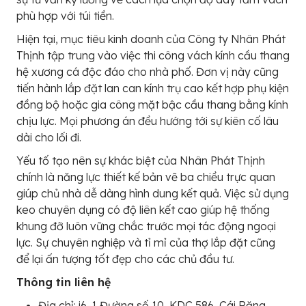
phù hợp với túi tiền.
Hiện tại, mục tiêu kinh doanh của Công ty Nhân Phát
Thịnh tập trung vào việc thi công vách kính cầu thang
hệ xương cá độc đáo cho nhà phố. Đơn vị này cũng
tiến hành lắp đặt lan can kính trụ cao kết hợp phụ kiện
đồng bộ hoặc gia công mặt bậc cầu thang bằng kính
chịu lực. Mọi phương án đều hướng tới sự kiên cố lâu
dài cho lối đi.
Yếu tố tạo nên sự khác biệt của Nhân Phát Thịnh
chính là năng lực thiết kế bản vẽ ba chiều trực quan
giúp chủ nhà dễ dàng hình dung kết quả. Việc sử dụng
keo chuyên dụng có độ liên kết cao giúp hệ thống
khung đỡ luôn vững chắc trước mọi tác động ngoại
lực. Sự chuyên nghiệp và tỉ mỉ của thợ lắp đặt cũng
để lại ấn tượng tốt đẹp cho các chủ đầu tư.
Thông tin liên hệ
Địa chỉ: i6-1 Đường số 10, KDC 586, Cái Răng,