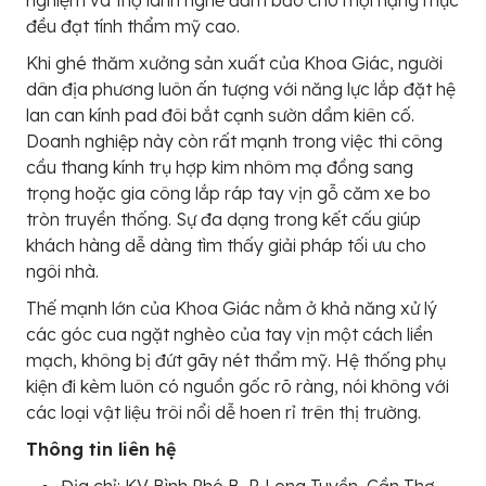
đều đạt tính thẩm mỹ cao.
Khi ghé thăm xưởng sản xuất của Khoa Giác, người
dân địa phương luôn ấn tượng với năng lực lắp đặt hệ
lan can kính pad đôi bắt cạnh sườn dầm kiên cố.
Doanh nghiệp này còn rất mạnh trong việc thi công
cầu thang kính trụ hợp kim nhôm mạ đồng sang
trọng hoặc gia công lắp ráp tay vịn gỗ căm xe bo
tròn truyền thống. Sự đa dạng trong kết cấu giúp
khách hàng dễ dàng tìm thấy giải pháp tối ưu cho
ngôi nhà.
Thế mạnh lớn của Khoa Giác nằm ở khả năng xử lý
các góc cua ngặt nghèo của tay vịn một cách liền
mạch, không bị đứt gãy nét thẩm mỹ. Hệ thống phụ
kiện đi kèm luôn có nguồn gốc rõ ràng, nói không với
các loại vật liệu trôi nổi dễ hoen rỉ trên thị trường.
Thông tin liên hệ
Địa chỉ: KV Bình Phó B, P. Long Tuyền, Cần Thơ