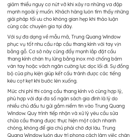
giảm thiểu nguy cơ nứt vỡ khi xảy ra những va đập
mạnh ngoài ý muốn. Khách hàng luôn tìm thấy những
giải pháp tối ưu cho không gian hẹp khi thảo luận
cùng các chuyên gia tại đây.
Với sự đa dạng về mẫu mã, Trung Quang Window
phục vụ tốt nhu cầu ráp cầu thang kính với tay vịn
bằng gỗ. Cơ sở này cũng đẩy mạnh lắp đặt cầu
thang kính chân trụ lửng bằng inox mờ chống bám
vân tay hoặc vách ngăn cường lực dọc lối đi. Sự đồng
bộ của phụ kiện giúp kết cấu tránh được các tiếng
kêu cọt kẹt khi bước lên xuống.
Mức chi phí thi công cầu thang kính vô cùng hợp lý,
phù hợp với đại đa số ngân sách gia đình là lý do
nhiều chủ đầu tư gửi gắm niềm tin vào Trung Quang
Window. Quy trình tiếp nhận và xử lý yêu cầu sửa
chữa cầu thang được thực hiện một cách nhanh
chóng, không để gia chủ phải chờ đợi lâu. Trung
Quang Window luôn duy trì phong cách làm việc chân