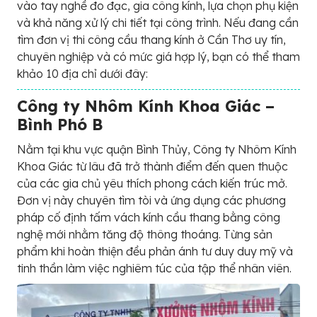
vào tay nghề đo đạc, gia công kính, lựa chọn phụ kiện
và khả năng xử lý chi tiết tại công trình. Nếu đang cần
tìm đơn vị thi công cầu thang kính ở Cần Thơ uy tín,
chuyên nghiệp và có mức giá hợp lý, bạn có thể tham
khảo 10 địa chỉ dưới đây:
Công ty Nhôm Kính Khoa Giác –
Bình Phó B
Nằm tại khu vực quận Bình Thủy, Công ty Nhôm Kính
Khoa Giác từ lâu đã trở thành điểm đến quen thuộc
của các gia chủ yêu thích phong cách kiến trúc mở.
Đơn vị này chuyên tìm tòi và ứng dụng các phương
pháp cố định tấm vách kính cầu thang bằng công
nghệ mới nhằm tăng độ thông thoáng. Từng sản
phẩm khi hoàn thiện đều phản ánh tư duy duy mỹ và
tinh thần làm việc nghiêm túc của tập thể nhân viên.