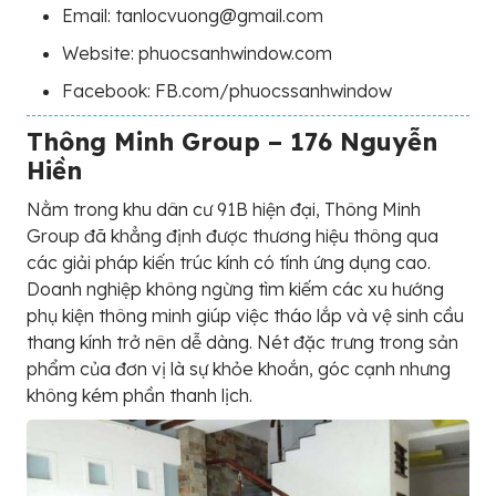
Email: tanlocvuong@gmail.com
Website: phuocsanhwindow.com
Facebook: FB.com/phuocssanhwindow
Thông Minh Group – 176 Nguyễn
Hiền
Nằm trong khu dân cư 91B hiện đại, Thông Minh
Group đã khẳng định được thương hiệu thông qua
các giải pháp kiến trúc kính có tính ứng dụng cao.
Doanh nghiệp không ngừng tìm kiếm các xu hướng
phụ kiện thông minh giúp việc tháo lắp và vệ sinh cầu
thang kính trở nên dễ dàng. Nét đặc trưng trong sản
phẩm của đơn vị là sự khỏe khoắn, góc cạnh nhưng
không kém phần thanh lịch.