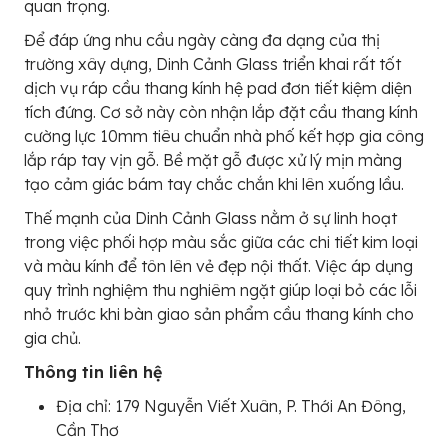
quan trọng.
Để đáp ứng nhu cầu ngày càng đa dạng của thị
trường xây dựng, Dinh Cảnh Glass triển khai rất tốt
dịch vụ ráp cầu thang kính hệ pad đơn tiết kiệm diện
tích đứng. Cơ sở này còn nhận lắp đặt cầu thang kính
cường lực 10mm tiêu chuẩn nhà phố kết hợp gia công
lắp ráp tay vịn gỗ. Bề mặt gỗ được xử lý mịn màng
tạo cảm giác bám tay chắc chắn khi lên xuống lầu.
Thế mạnh của Dinh Cảnh Glass nằm ở sự linh hoạt
trong việc phối hợp màu sắc giữa các chi tiết kim loại
và màu kính để tôn lên vẻ đẹp nội thất. Việc áp dụng
quy trình nghiệm thu nghiêm ngặt giúp loại bỏ các lỗi
nhỏ trước khi bàn giao sản phẩm cầu thang kính cho
gia chủ.
Thông tin liên hệ
Địa chỉ: 179 Nguyễn Viết Xuân, P. Thới An Đông,
Cần Thơ