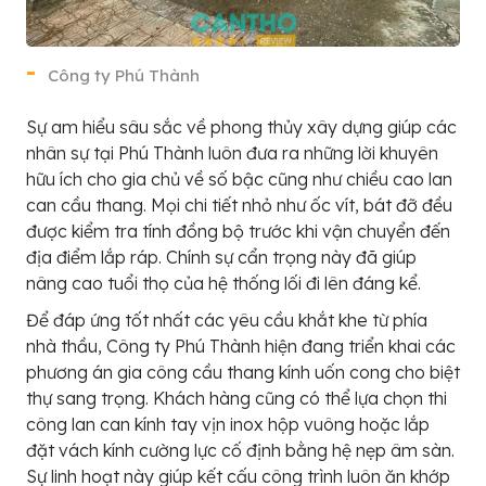
Công ty Phú Thành
Sự am hiểu sâu sắc về phong thủy xây dựng giúp các
nhân sự tại Phú Thành luôn đưa ra những lời khuyên
hữu ích cho gia chủ về số bậc cũng như chiều cao lan
can cầu thang. Mọi chi tiết nhỏ như ốc vít, bát đỡ đều
được kiểm tra tính đồng bộ trước khi vận chuyển đến
địa điểm lắp ráp. Chính sự cẩn trọng này đã giúp
nâng cao tuổi thọ của hệ thống lối đi lên đáng kể.
Để đáp ứng tốt nhất các yêu cầu khắt khe từ phía
nhà thầu, Công ty Phú Thành hiện đang triển khai các
phương án gia công cầu thang kính uốn cong cho biệt
thự sang trọng. Khách hàng cũng có thể lựa chọn thi
công lan can kính tay vịn inox hộp vuông hoặc lắp
đặt vách kính cường lực cố định bằng hệ nẹp âm sàn.
Sự linh hoạt này giúp kết cấu công trình luôn ăn khớp