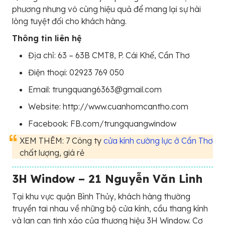
phương nhưng vô cùng hiệu quả để mang lại sự hài
lòng tuyệt đối cho khách hàng.
Thông tin liên hệ
Địa chỉ: 63 – 63B CMT8, P. Cái Khế, Cần Thơ
Điện thoại: 02923 769 050
Email: trungquang6363@gmail.com
Website: http://www.cuanhomcantho.com
Facebook: FB.com/trungquangwindow
XEM THÊM: 7 Công ty
cửa kính cường lực ở Cần Thơ
chất lượng, giá rẻ
3H Window – 21 Nguyễn Văn Linh
Tại khu vực quận Bình Thủy, khách hàng thường
truyền tai nhau về những bộ cửa kính, cầu thang kính
và lan can tinh xảo của thương hiệu 3H Window. Cơ