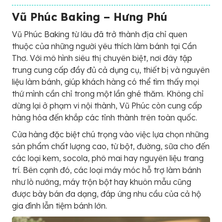
Vũ Phúc Baking – Hưng Phú
Vũ Phúc Baking từ lâu đã trở thành địa chỉ quen
thuộc của những người yêu thích làm bánh tại Cần
Thơ. Với mô hình siêu thị chuyên biệt, nơi đây tập
trung cung cấp đầy đủ cả dụng cụ, thiết bị và nguyên
liệu làm bánh, giúp khách hàng có thể tìm thấy mọi
thứ mình cần chỉ trong một lần ghé thăm. Không chỉ
dừng lại ở phạm vi nội thành, Vũ Phúc còn cung cấp
hàng hóa đến khắp các tỉnh thành trên toàn quốc.
Cửa hàng đặc biệt chú trọng vào việc lựa chọn những
sản phẩm chất lượng cao, từ bột, đường, sữa cho đến
các loại kem, socola, phô mai hay nguyên liệu trang
trí. Bên cạnh đó, các loại máy móc hỗ trợ làm bánh
như lò nướng, máy trộn bột hay khuôn mẫu cũng
được bày bán đa dạng, đáp ứng nhu cầu của cả hộ
gia đình lẫn tiệm bánh lớn.