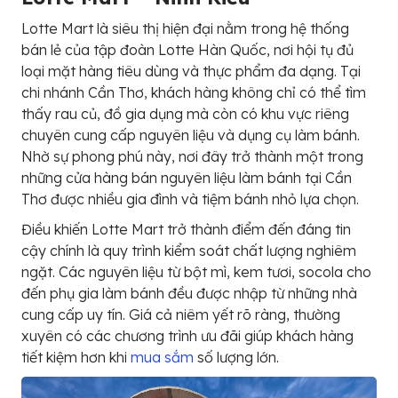
Lotte Mart là siêu thị hiện đại nằm trong hệ thống
bán lẻ của tập đoàn Lotte Hàn Quốc, nơi hội tụ đủ
loại mặt hàng tiêu dùng và thực phẩm đa dạng. Tại
chi nhánh Cần Thơ, khách hàng không chỉ có thể tìm
thấy rau củ, đồ gia dụng mà còn có khu vực riêng
chuyên cung cấp nguyên liệu và dụng cụ làm bánh.
Nhờ sự phong phú này, nơi đây trở thành một trong
những cửa hàng bán nguyên liệu làm bánh tại Cần
Thơ được nhiều gia đình và tiệm bánh nhỏ lựa chọn.
Điều khiến Lotte Mart trở thành điểm đến đáng tin
cậy chính là quy trình kiểm soát chất lượng nghiêm
ngặt. Các nguyên liệu từ bột mì, kem tươi, socola cho
đến phụ gia làm bánh đều được nhập từ những nhà
cung cấp uy tín. Giá cả niêm yết rõ ràng, thường
xuyên có các chương trình ưu đãi giúp khách hàng
tiết kiệm hơn khi
mua sắm
số lượng lớn.