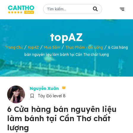
topAZ
/
/
/
/
Trang Chủ
topAZ
Mua Sắm
Thực Phẩm - Đồ Uống
6 Cửa hàng
bán nguyên liệu làm bánh tại Cần Thơ chất lượng
Nguyễn Xuân
Tây Đô level 8
6 Cửa hàng bán nguyên liệu
làm bánh tại Cần Thơ chất
lượng