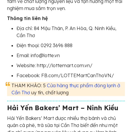
tâm về chất lượng nguyên liệu và tận hưởng một trải
nghiệm mua sắm trọn vẹn.
Thông tin liên hệ
Địa chỉ: 84 Mậu Thân, P. An Hòa, Q. Ninh Kiều,
Cần Thơ
Điện thoại: 0292 3696 888
Email: info@lotte.vn
Website: http://lottemart.com.vn/
Facebook: FB.com/LOTTEMartCanThoVN/
THAM KHẢO: 5
Cửa hàng thực phẩm đông lạnh ở
Cần Thơ
uy tín, chất lượng
Hải Yến Bakers’ Mart – Ninh Kiều
Hải Yến Bakers’ Mart được nhiều thợ bánh và chủ
quán cà phê, trà sữa tại Cần Thơ biết đến như một