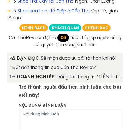
5
Shop Trái Cây tại Cần Thơ
Ngon, Chất Lượng
5
Shop hoa Lan Hồ Điệp ở Cần Thơ
đẹp, rẻ, giao
tận nơi
MINH BẠCH
KHÁCH QUAN
CHÍNH XÁC
CanThoReview đặt ra
03
tiêu chí giúp người dùng
có quyết định sáng suốt hơn
BẠN ĐỌC
: Sẽ nhận được ưu đãi tốt hơn khi nói
"Biết đến thông tin qua Cần Thơ Review"
DOANH NGHIỆP
: Đăng tải thông tin MIỄN PHÍ.
Trở thành người đầu tiên bình luận cho bài
viết này!
NỘI DUNG BÌNH LUẬN