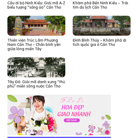
Cầu đi bộ Ninh Kiều: Giải mã A-Z
Khám phá Bến Ninh Kiều – Trái
biểu tượng “sống ảo” Cần Thơ
tim du lịch Cần Thơ
Thiền viện Trúc Lâm Phương
Đình Bình Thủy – Khám phá di
Nam Cần Thơ – Chốn bình yên
tích quốc gia ở Cần Thơ
giữa lòng miền Tây
Tây Đô: Giải mã danh xưng “thủ
phủ” miền sông nước Cần Thơ