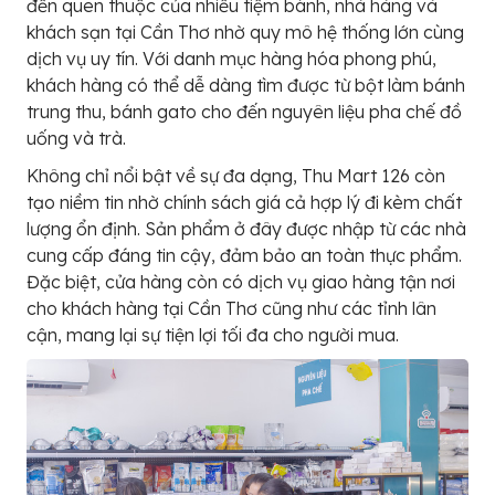
đến quen thuộc của nhiều tiệm bánh, nhà hàng và
khách sạn tại Cần Thơ nhờ quy mô hệ thống lớn cùng
dịch vụ uy tín. Với danh mục hàng hóa phong phú,
khách hàng có thể dễ dàng tìm được từ bột làm bánh
trung thu, bánh gato cho đến nguyên liệu pha chế đồ
uống và trà.
Không chỉ nổi bật về sự đa dạng, Thu Mart 126 còn
tạo niềm tin nhờ chính sách giá cả hợp lý đi kèm chất
lượng ổn định. Sản phẩm ở đây được nhập từ các nhà
cung cấp đáng tin cậy, đảm bảo an toàn thực phẩm.
Đặc biệt, cửa hàng còn có dịch vụ giao hàng tận nơi
cho khách hàng tại Cần Thơ cũng như các tỉnh lân
cận, mang lại sự tiện lợi tối đa cho người mua.