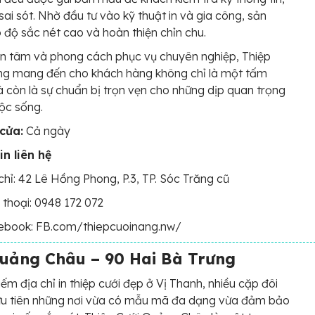
sai sót. Nhờ đầu tư vào kỹ thuật in và gia công, sản
độ sắc nét cao và hoàn thiện chỉn chu.
ận tâm và phong cách phục vụ chuyên nghiệp, Thiệp
ng mang đến cho khách hàng không chỉ là một tấm
à còn là sự chuẩn bị trọn vẹn cho những dịp quan trọng
ộc sống.
cửa:
Cả ngày
in liên hệ
chỉ: 42 Lê Hồng Phong, P.3, TP. Sóc Trăng cũ
 thoại: 0948 172 072
ebook: FB.com/thiepcuoinang.nw/
Quảng Châu – 90 Hai Bà Trưng
iếm địa chỉ in thiệp cưới đẹp ở Vị Thanh, nhiều cặp đôi
ưu tiên những nơi vừa có mẫu mã đa dạng vừa đảm bảo