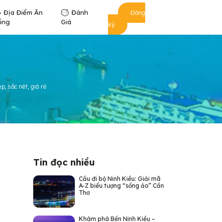
Địa Điểm Ăn
Đánh
Đăng
ống
Giá
ký
p, sắc nét, giá rẻ
Tin đọc nhiều
Cầu đi bộ Ninh Kiều: Giải mã
A-Z biểu tượng “sống ảo” Cần
Thơ
Khám phá Bến Ninh Kiều –