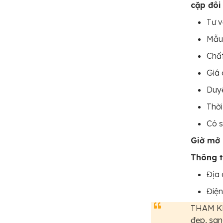
cặp đôi
Tư v
Mẫu 
Chất
Giá 
Duyệ
Thời
Có s
Giờ mở 
Thông t
Địa 
Điện
THAM KH
đẹp, san