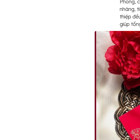
Phong, c
nhàng, t
thiệp đề
giúp tổn