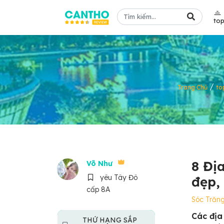
to
/
Trang Chủ
to
8 Địa
Võ Như
yêu Tây Đô
đẹp, 
cấp 8A
Sóc Trăn
Các địa
THỨ HẠNG SẮP