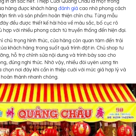
ng in ấn sắc nét. Thiệp Cưới Quảng Châu là một trong
ửa hàng được khách hàng
đánh giá
cao nhờ phong cách
tận tình và sản phẩm hoàn thiện chỉn chu. Từng mẫu
i đây đều được thiết kế hài hòa về màu sắc, bố cục rõ
ù hợp với nhiều phong cách từ truyền thống đến hiện đại.
ỉ chú trọng hình thức, cửa hàng còn quan tâm đến trải
ủa khách hàng trong suốt quá trình đặt in. Chủ shop tư
ưỡng, hỗ trợ chỉnh sửa nội dung và trình bày sao cho
ọng, đúng nghi thức. Nhờ vậy, nhiều đôi uyên ương tin
a chọn nơi đây khi cần in thiệp cưới với mức giá hợp lý và
n hoàn thành nhanh chóng.