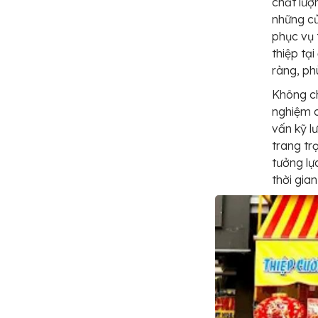
chất lượ
những c
phục vụ 
thiệp tạ
ràng, ph
Không ch
nghiệm c
vấn kỹ l
trang tr
tưởng lự
thời gia