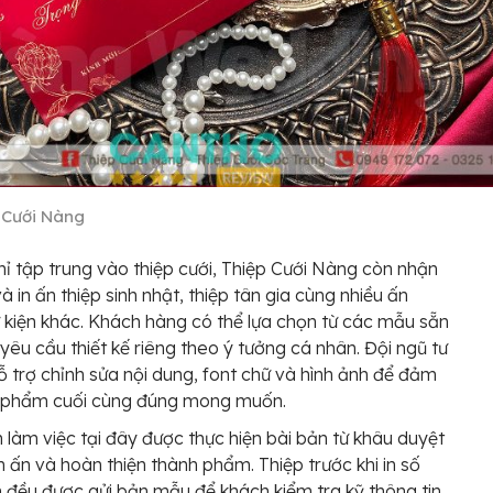
 Cưới Nàng
ỉ tập trung vào thiệp cưới, Thiệp Cưới Nàng còn nhận
và in ấn thiệp sinh nhật, thiệp tân gia cùng nhiều ấn
kiện khác. Khách hàng có thể lựa chọn từ các mẫu sẵn
yêu cầu thiết kế riêng theo ý tưởng cá nhân. Đội ngũ tư
ỗ trợ chỉnh sửa nội dung, font chữ và hình ảnh để đảm
 phẩm cuối cùng đúng mong muốn.
h làm việc tại đây được thực hiện bài bản từ khâu duyệt
 in ấn và hoàn thiện thành phẩm. Thiệp trước khi in số
n đều được gửi bản mẫu để khách kiểm tra kỹ thông tin,