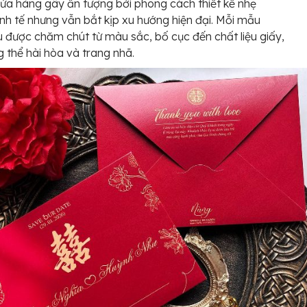
ửa hàng gây ấn tượng bởi phong cách thiết kế nhẹ
inh tế nhưng vẫn bắt kịp xu hướng hiện đại. Mỗi mẫu
u được chăm chút từ màu sắc, bố cục đến chất liệu giấy,
g thể hài hòa và trang nhã.