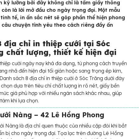
m kỹ lưỡng bởi đây không chỉ là tấm giấy thông
còn là lời mở đầu cho ngày trọng đại. Một mẫu
 tinh tế, in ấn sắc nét sẽ góp phần thể hiện phong
 câu chuyện tình yêu theo cách riêng đầy ấn
 địa chỉ in thiệp cưới tại Sóc
 chất lượng, thiết kế hiện đại
 thiệp cưới ngày nay khá đa dạng, từ phong cách truyền
ang nhã đến hiện đại tối giản hoặc sang trọng ép kim,
 Danh sách 8 địa chỉ in thiệp cưới ở Sóc Trăng dưới đây
 chọn dựa trên tiêu chí chất lượng in rõ nét, giấy bền
ức giá phù hợp với nhiều ngân sách khác nhau, giúp
tâm khi lựa chọn.
Cưới Nàng – 42 Lê Hồng Phong
ới Nàng là địa chỉ quen thuộc của nhiều cặp đôi khi bắt
n bị cho ngày trọng đại. Tọa lạc trên đường Lê Hồng