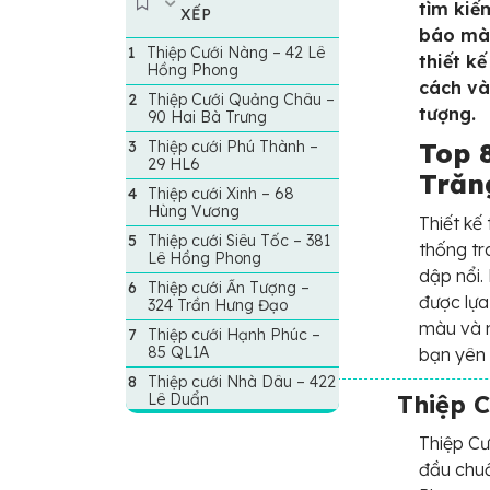
tìm kiế
XẾP
báo mà 
Thiệp Cưới Nàng – 42 Lê
thiết kế
Hồng Phong
cách và
Thiệp Cưới Quảng Châu –
tượng.
90 Hai Bà Trưng
Thiệp cưới Phú Thành –
Top 8
29 HL6
Trăng
Thiệp cưới Xinh – 68
Hùng Vương
Thiết kế
Thiệp cưới Siêu Tốc – 381
thống tr
Lê Hồng Phong
dập nổi.
Thiệp cưới Ấn Tượng –
được lựa
324 Trần Hưng Đạo
màu và m
Thiệp cưới Hạnh Phúc –
85 QL1A
bạn yên 
Thiệp cưới Nhà Dâu – 422
Lê Duẩn
Thiệp 
Thiệp Cư
đầu chuẩ