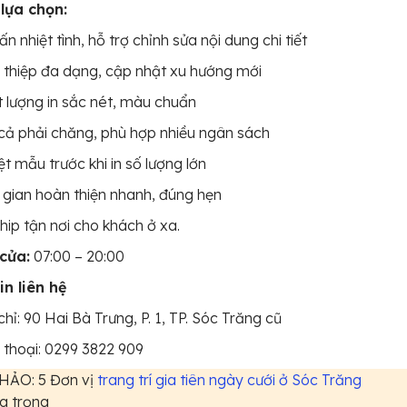
 lựa chọn:
ấn nhiệt tình, hỗ trợ chỉnh sửa nội dung chi tiết
thiệp đa dạng, cập nhật xu hướng mới
 lượng in sắc nét, màu chuẩn
cả phải chăng, phù hợp nhiều ngân sách
t mẫu trước khi in số lượng lớn
 gian hoàn thiện nhanh, đúng hẹn
hip tận nơi cho khách ở xa.
cửa:
07:00 – 20:00
in liên hệ
chỉ: 90 Hai Bà Trưng, P. 1, TP. Sóc Trăng cũ
 thoại: 0299 3822 909
ẢO: 5 Đơn vị
trang trí gia tiên ngày cưới ở Sóc Trăng
g trọng