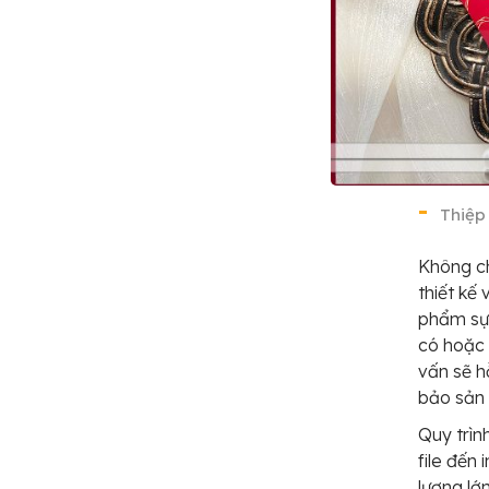
Thiệp
Không ch
thiết kế 
phẩm sự 
có hoặc 
vấn sẽ h
bảo sản
Quy trìn
file đến
lượng lớ