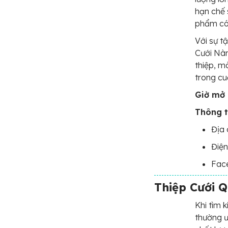
hạn chế 
phẩm có 
Với sự t
Cưới Nà
thiệp, m
trong cu
Giờ mở 
Thông t
Địa 
Điện
Fac
Thiệp Cưới 
Khi tìm k
thường 