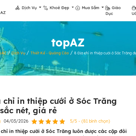
Dịch Vụ
Khoẻ Đẹp
Mua Sắm
Giáo
pAZ
Dục
U
topAZ
/
/
/
pAZ
Dịch Vụ
Thiết Kế - Quảng Cáo
8 Địa chỉ in thiệp cưới ở Sóc Trăng đẹ
 chỉ in thiệp cưới ở Sóc Trăng
sắc nét, giá rẻ
g
04/03/2026
5/5 - (81 bình chọn)
 chỉ in thiệp cưới ở Sóc Trăng luôn được các cặp đôi