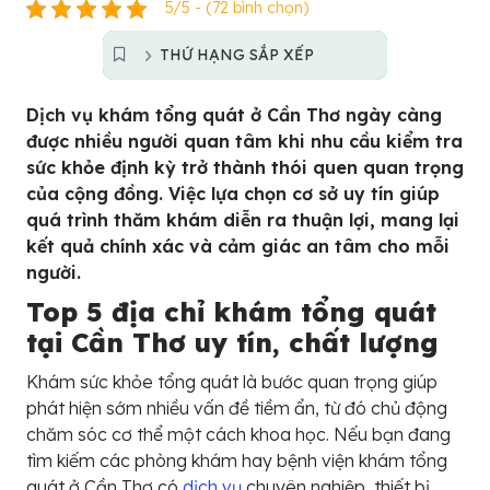
5/5 - (72 bình chọn)
THỨ HẠNG SẮP XẾP
Dịch vụ khám tổng quát ở Cần Thơ ngày càng
được nhiều người quan tâm khi nhu cầu kiểm tra
sức khỏe định kỳ trở thành thói quen quan trọng
của cộng đồng. Việc lựa chọn cơ sở uy tín giúp
quá trình thăm khám diễn ra thuận lợi, mang lại
kết quả chính xác và cảm giác an tâm cho mỗi
người.
Top 5 địa chỉ khám tổng quát
tại Cần Thơ uy tín, chất lượng
Khám sức khỏe tổng quát là bước quan trọng giúp
phát hiện sớm nhiều vấn đề tiềm ẩn, từ đó chủ động
chăm sóc cơ thể một cách khoa học. Nếu bạn đang
tìm kiếm các phòng khám hay bệnh viện khám tổng
quát ở Cần Thơ có
dịch vụ
chuyên nghiệp, thiết bị