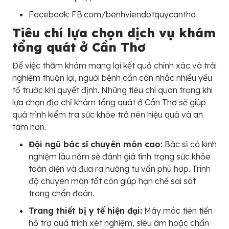
Facebook: FB.com/benhviendotquycantho
Tiêu chí lựa chọn dịch vụ khám
tổng quát ở Cần Thơ
Để việc thăm khám mang lại kết quả chính xác và trải
nghiệm thuận lợi, người bệnh cần cân nhắc nhiều yếu
tố trước khi quyết định. Những tiêu chí quan trọng khi
lựa chọn địa chỉ khám tổng quát ở Cần Thơ sẽ giúp
quá trình kiểm tra sức khỏe trở nên hiệu quả và an
tâm hơn.
Đội ngũ bác sĩ chuyên môn cao:
Bác sĩ có kinh
nghiệm lâu năm sẽ đánh giá tình trạng sức khỏe
toàn diện và đưa ra hướng tư vấn phù hợp. Trình
độ chuyên môn tốt còn giúp hạn chế sai sót
trong chẩn đoán.
Trang thiết bị y tế hiện đại:
Máy móc tiên tiến
hỗ trợ quá trình xét nghiệm, siêu âm hoặc chẩn