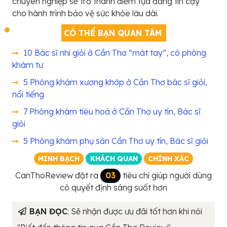
chuyên nghiệp sẽ trở thành điểm tựa đáng tin cậy
cho hành trình bảo vệ sức khỏe lâu dài.
CÓ THỂ BẠN QUAN TÂM
10 Bác sĩ nhi giỏi ở Cần Thơ “mát tay”, có phòng
khám tư
5 Phòng khám xương khớp ở Cần Thơ bác sĩ giỏi,
nổi tiếng
7 Phòng khám tiêu hoá ở Cần Thơ uy tín, Bác sĩ
giỏi
5 Phòng khám phụ sản Cần Thơ uy tín, Bác sĩ giỏi
MINH BẠCH
KHÁCH QUAN
CHÍNH XÁC
CanThoReview đặt ra
03
tiêu chí giúp người dùng
có quyết định sáng suốt hơn
BẠN ĐỌC
: Sẽ nhận được ưu đãi tốt hơn khi nói