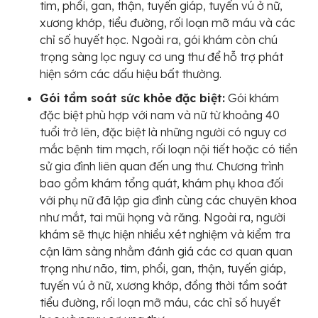
tim, phổi, gan, thận, tuyến giáp, tuyến vú ở nữ,
xương khớp, tiểu đường, rối loạn mỡ máu và các
chỉ số huyết học. Ngoài ra, gói khám còn chú
trọng sàng lọc nguy cơ ung thư để hỗ trợ phát
hiện sớm các dấu hiệu bất thường.
Gói tầm soát sức khỏe đặc biệt:
Gói khám
đặc biệt phù hợp với nam và nữ từ khoảng 40
tuổi trở lên, đặc biệt là những người có nguy cơ
mắc bệnh tim mạch, rối loạn nội tiết hoặc có tiền
sử gia đình liên quan đến ung thư. Chương trình
bao gồm khám tổng quát, khám phụ khoa đối
với phụ nữ đã lập gia đình cùng các chuyên khoa
như mắt, tai mũi họng và răng. Ngoài ra, người
khám sẽ thực hiện nhiều xét nghiệm và kiểm tra
cận lâm sàng nhằm đánh giá các cơ quan quan
trọng như não, tim, phổi, gan, thận, tuyến giáp,
tuyến vú ở nữ, xương khớp, đồng thời tầm soát
tiểu đường, rối loạn mỡ máu, các chỉ số huyết