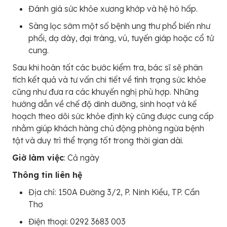
Đánh giá sức khỏe xương khớp và hệ hô hấp.
Sàng lọc sớm một số bệnh ung thư phổ biến như
phổi, dạ dày, đại tràng, vú, tuyến giáp hoặc cổ tử
cung.
Sau khi hoàn tất các bước kiểm tra, bác sĩ sẽ phân
tích kết quả và tư vấn chi tiết về tình trạng sức khỏe
cũng như đưa ra các khuyến nghị phù hợp. Những
hướng dẫn về chế độ dinh dưỡng, sinh hoạt và kế
hoạch theo dõi sức khỏe định kỳ cũng được cung cấp
nhằm giúp khách hàng chủ động phòng ngừa bệnh
tật và duy trì thể trạng tốt trong thời gian dài.
Giờ làm việc
: Cả ngày
Thông tin liên hệ
Địa chỉ: 150A Đường 3/2, P. Ninh Kiều, TP. Cần
Thơ
Điện thoại: 0292 3683 003