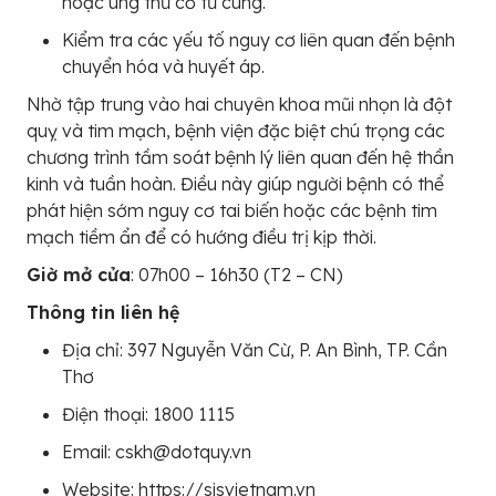
hoặc ung thư cổ tử cung.
Kiểm tra các yếu tố nguy cơ liên quan đến bệnh
chuyển hóa và huyết áp.
Nhờ tập trung vào hai chuyên khoa mũi nhọn là đột
quỵ và tim mạch, bệnh viện đặc biệt chú trọng các
chương trình tầm soát bệnh lý liên quan đến hệ thần
kinh và tuần hoàn. Điều này giúp người bệnh có thể
phát hiện sớm nguy cơ tai biến hoặc các bệnh tim
mạch tiềm ẩn để có hướng điều trị kịp thời.
Giờ mở cửa
: 07h00 – 16h30 (T2 – CN)
Thông tin liên hệ
Địa chỉ: 397 Nguyễn Văn Cừ, P. An Bình, TP. Cần
Thơ
Điện thoại: 1800 1115
Email: cskh@dotquy.vn
Website: https://sisvietnam.vn