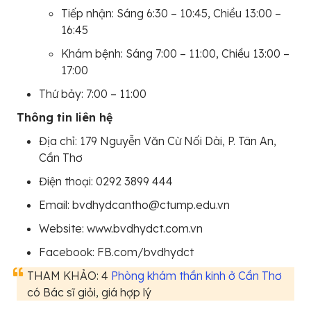
Tiếp nhận: Sáng 6:30 – 10:45, Chiều 13:00 –
16:45
Khám bệnh: Sáng 7:00 – 11:00, Chiều 13:00 –
17:00
Thứ bảy: 7:00 – 11:00
Thông tin liên hệ
Địa chỉ: 179 Nguyễn Văn Cừ Nối Dài, P. Tân An,
Cần Thơ
Điện thoại: 0292 3899 444
Email: bvdhydcantho@ctump.edu.vn
Website: www.bvdhydct.com.vn
Facebook: FB.com/bvdhydct
THAM KHẢO: 4
Phòng khám thần kinh ở Cần Thơ
có Bác sĩ giỏi, giá hợp lý