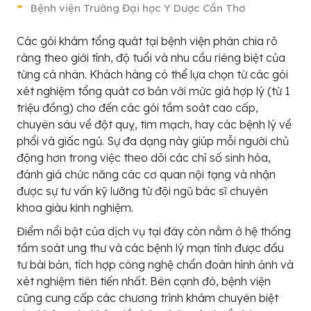
Bệnh viện Trường Đại học Y Dược Cần Thơ
Các gói khám tổng quát tại bệnh viện phân chia rõ
ràng theo giới tính, độ tuổi và nhu cầu riêng biệt của
từng cá nhân. Khách hàng có thể lựa chọn từ các gói
xét nghiệm tổng quát cơ bản với mức giá hợp lý (từ 1
triệu đồng) cho đến các gói tầm soát cao cấp,
chuyên sâu về đột quỵ, tim mạch, hay các bệnh lý về
phổi và giấc ngủ. Sự đa dạng này giúp mỗi người chủ
động hơn trong việc theo dõi các chỉ số sinh hóa,
đánh giá chức năng các cơ quan nội tạng và nhận
được sự tư vấn kỹ lưỡng từ đội ngũ bác sĩ chuyên
khoa giàu kinh nghiệm.
Điểm nổi bật của dịch vụ tại đây còn nằm ở hệ thống
tầm soát ung thư và các bệnh lý mạn tính được đầu
tư bài bản, tích hợp công nghệ chẩn đoán hình ảnh và
xét nghiệm tiên tiến nhất. Bên cạnh đó, bệnh viện
cũng cung cấp các chương trình khám chuyên biệt