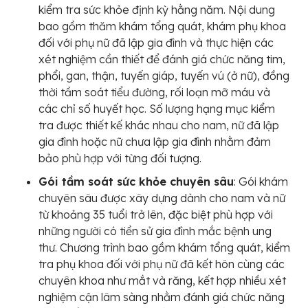
kiểm tra sức khỏe định kỳ hằng năm. Nội dung
bao gồm thăm khám tổng quát, khám phụ khoa
đối với phụ nữ đã lập gia đình và thực hiện các
xét nghiệm cần thiết để đánh giá chức năng tim,
phổi, gan, thận, tuyến giáp, tuyến vú (ở nữ), đồng
thời tầm soát tiểu đường, rối loạn mỡ máu và
các chỉ số huyết học. Số lượng hạng mục kiểm
tra được thiết kế khác nhau cho nam, nữ đã lập
gia đình hoặc nữ chưa lập gia đình nhằm đảm
bảo phù hợp với từng đối tượng.
Gói tầm soát sức khỏe chuyên sâu
: Gói khám
chuyên sâu được xây dựng dành cho nam và nữ
từ khoảng 35 tuổi trở lên, đặc biệt phù hợp với
những người có tiền sử gia đình mắc bệnh ung
thư. Chương trình bao gồm khám tổng quát, kiểm
tra phụ khoa đối với phụ nữ đã kết hôn cùng các
chuyên khoa như mắt và răng, kết hợp nhiều xét
nghiệm cận lâm sàng nhằm đánh giá chức năng