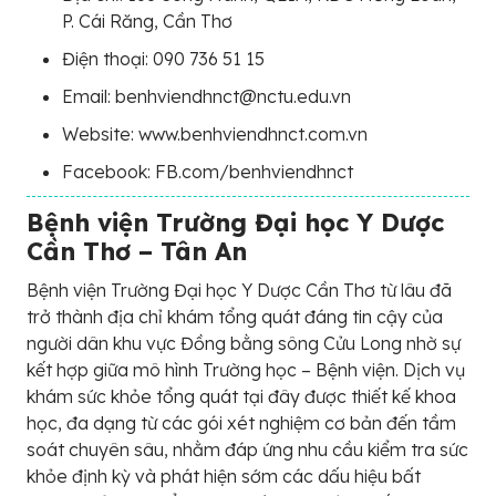
P. Cái Răng, Cần Thơ
Điện thoại: 090 736 51 15
Email: benhviendhnct@nctu.edu.vn
Website: www.benhviendhnct.com.vn
Facebook: FB.com/benhviendhnct
Bệnh viện Trường Đại học Y Dược
Cần Thơ – Tân An
Bệnh viện Trường Đại học Y Dược Cần Thơ từ lâu đã
trở thành địa chỉ khám tổng quát đáng tin cậy của
người dân khu vực Đồng bằng sông Cửu Long nhờ sự
kết hợp giữa mô hình Trường học – Bệnh viện. Dịch vụ
khám sức khỏe tổng quát tại đây được thiết kế khoa
học, đa dạng từ các gói xét nghiệm cơ bản đến tầm
soát chuyên sâu, nhằm đáp ứng nhu cầu kiểm tra sức
khỏe định kỳ và phát hiện sớm các dấu hiệu bất