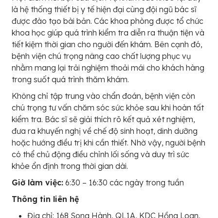
là hệ thống thiết bị y tế hiện đại cùng đội ngũ bác sĩ
được đào tạo bài bản. Các khoa phòng được tổ chức
khoa học giúp quá trình kiểm tra diễn ra thuận tiện và
tiết kiệm thời gian cho người đến khám. Bên cạnh đó,
bệnh viện chú trọng nâng cao chất lượng phục vụ
nhằm mang lại trải nghiệm thoải mái cho khách hàng
trong suốt quá trình thăm khám.
Không chỉ tập trung vào chẩn đoán, bệnh viện còn
chú trọng tư vấn chăm sóc sức khỏe sau khi hoàn tất
kiểm tra. Bác sĩ sẽ giải thích rõ kết quả xét nghiệm,
đưa ra khuyến nghị về chế độ sinh hoạt, dinh dưỡng
hoặc hướng điều trị khi cần thiết. Nhờ vậy, người bệnh
có thể chủ động điều chỉnh lối sống và duy trì sức
khỏe ổn định trong thời gian dài.
Giờ làm việc:
6:30 – 16:30 các ngày trong tuần
Thông tin liên hệ
Địa chỉ: 168 Song Hành, QL1A, KDC Hồng Loan,