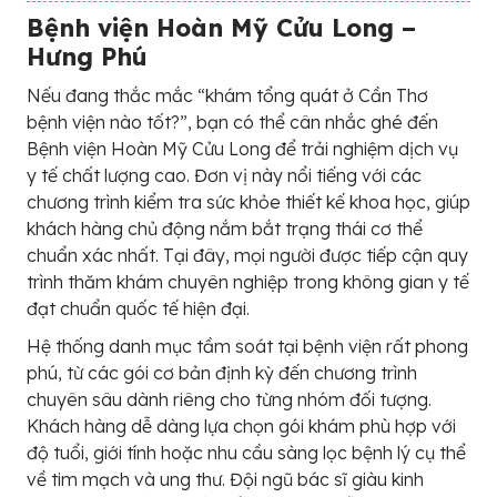
Bệnh viện Hoàn Mỹ Cửu Long –
Hưng Phú
Nếu đang thắc mắc “khám tổng quát ở Cần Thơ
bệnh viện nào tốt?”, bạn có thể cân nhắc ghé đến
Bệnh viện Hoàn Mỹ Cửu Long để trải nghiệm dịch vụ
y tế chất lượng cao. Đơn vị này nổi tiếng với các
chương trình kiểm tra sức khỏe thiết kế khoa học, giúp
khách hàng chủ động nắm bắt trạng thái cơ thể
chuẩn xác nhất. Tại đây, mọi người được tiếp cận quy
trình thăm khám chuyên nghiệp trong không gian y tế
đạt chuẩn quốc tế hiện đại.
Hệ thống danh mục tầm soát tại bệnh viện rất phong
phú, từ các gói cơ bản định kỳ đến chương trình
chuyên sâu dành riêng cho từng nhóm đối tượng.
Khách hàng dễ dàng lựa chọn gói khám phù hợp với
độ tuổi, giới tính hoặc nhu cầu sàng lọc bệnh lý cụ thể
về tim mạch và ung thư. Đội ngũ bác sĩ giàu kinh