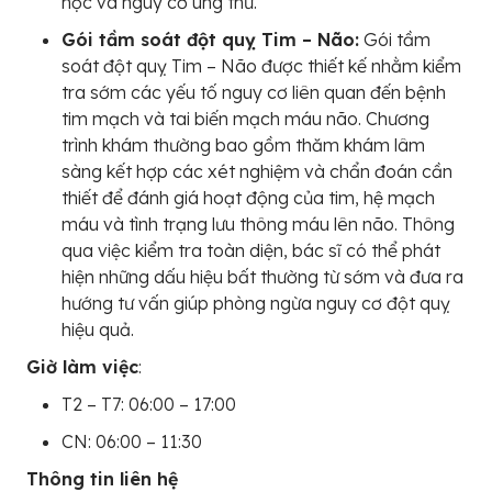
học và nguy cơ ung thư.
Gói tầm soát đột quỵ Tim – Não:
Gói tầm
soát đột quỵ Tim – Não được thiết kế nhằm kiểm
tra sớm các yếu tố nguy cơ liên quan đến bệnh
tim mạch và tai biến mạch máu não. Chương
trình khám thường bao gồm thăm khám lâm
sàng kết hợp các xét nghiệm và chẩn đoán cần
thiết để đánh giá hoạt động của tim, hệ mạch
máu và tình trạng lưu thông máu lên não. Thông
qua việc kiểm tra toàn diện, bác sĩ có thể phát
hiện những dấu hiệu bất thường từ sớm và đưa ra
hướng tư vấn giúp phòng ngừa nguy cơ đột quỵ
hiệu quả.
Giờ làm việc
:
T2 – T7: 06:00 – 17:00
CN: 06:00 – 11:30
Thông tin liên hệ