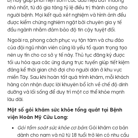
bị này giúp phát hiện sớm các dấu hiệu bất thường
nhỏ nhất, từ đó gia tăng tỷ lệ điều trị thành công cho
người bệnh. Mọi kết quả xét nghiệm và hình ảnh đều
được kiểm chứng nghiêm ngặt bởi chuyên gia y tế
đầu ngành nhằm đảm bảo độ tin cậy tuyệt đối.
Ngoài ra, phong cách phục vụ tận tâm và chu đáo
của đội ngũ nhân viên cũng là yếu tố quan trọng tạo
nên uy tín cho cơ sở y tế này. Thủ tục đăng ký được
tối ưu hóa qua các ứng dụng trực tuyến giúp tiết kiệm
đáng kể thời gian chờ đợi cho người dân ở khu vực
miền Tây. Sau khi hoàn tất quá trình khám, mỗi khách
hàng còn nhận được lời khuyên bổ ích về chế độ dinh
dưỡng và lối sống để duy trì một cơ thể khỏe mạnh
lâu dài.
Một số gói khám sức khỏe tổng quát tại Bệnh
viện Hoàn Mỹ Cửu Long:
Gói tầm soát sức khỏe cơ bản
:
Gói khám cơ bản
dành cho nam và nữ từ 18 tuổi trở lên có nhu cầu