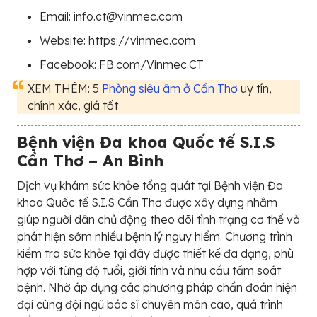
Email: info.ct@vinmec.com
Website: https://vinmec.com
Facebook: FB.com/Vinmec.CT
XEM THÊM: 5
Phòng siêu âm ở Cần Thơ
uy tín,
chính xác, giá tốt
Bệnh viện Đa khoa Quốc tế S.I.S
Cần Thơ – An Bình
Dịch vụ khám sức khỏe tổng quát tại Bệnh viện Đa
khoa Quốc tế S.I.S Cần Thơ được xây dựng nhằm
giúp người dân chủ động theo dõi tình trạng cơ thể và
phát hiện sớm nhiều bệnh lý nguy hiểm. Chương trình
kiểm tra sức khỏe tại đây được thiết kế đa dạng, phù
hợp với từng độ tuổi, giới tính và nhu cầu tầm soát
bệnh. Nhờ áp dụng các phương pháp chẩn đoán hiện
đại cùng đội ngũ bác sĩ chuyên môn cao, quá trình