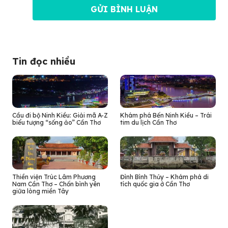
Tin đọc nhiều
Cầu đi bộ Ninh Kiều: Giải mã A-Z
Khám phá Bến Ninh Kiều – Trái
biểu tượng “sống ảo” Cần Thơ
tim du lịch Cần Thơ
Thiền viện Trúc Lâm Phương
Đình Bình Thủy – Khám phá di
Nam Cần Thơ – Chốn bình yên
tích quốc gia ở Cần Thơ
giữa lòng miền Tây