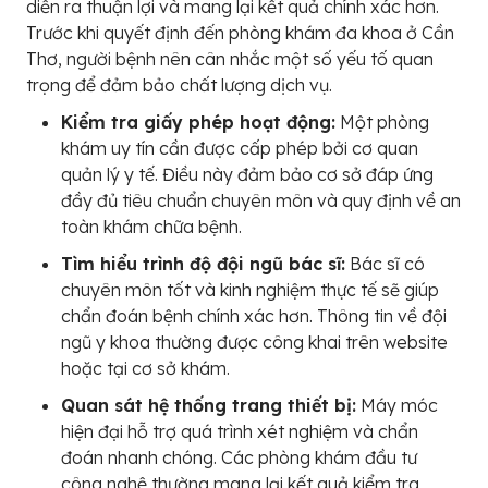
diễn ra thuận lợi và mang lại kết quả chính xác hơn.
Trước khi quyết định đến phòng khám đa khoa ở Cần
Thơ, người bệnh nên cân nhắc một số yếu tố quan
trọng để đảm bảo chất lượng dịch vụ.
Kiểm tra giấy phép hoạt động:
Một phòng
khám uy tín cần được cấp phép bởi cơ quan
quản lý y tế. Điều này đảm bảo cơ sở đáp ứng
đầy đủ tiêu chuẩn chuyên môn và quy định về an
toàn khám chữa bệnh.
Tìm hiểu trình độ đội ngũ bác sĩ:
Bác sĩ có
chuyên môn tốt và kinh nghiệm thực tế sẽ giúp
chẩn đoán bệnh chính xác hơn. Thông tin về đội
ngũ y khoa thường được công khai trên website
hoặc tại cơ sở khám.
Quan sát hệ thống trang thiết bị:
Máy móc
hiện đại hỗ trợ quá trình xét nghiệm và chẩn
đoán nhanh chóng. Các phòng khám đầu tư
công nghệ thường mang lại kết quả kiểm tra