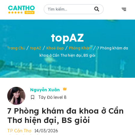
topAZ
/
/
/
/
Trang Chủ
topAZ
Khoẻ Đẹp
Phòng Khám
7 Phòng khám đa
khoa ở Cần Thơ hiện đại, BS giỏi
Nguyễn Xuân
Tây Đô level 8
7 Phòng khám đa khoa ở Cần
Thơ hiện đại, BS giỏi
TP Cần Thơ
14/03/2026