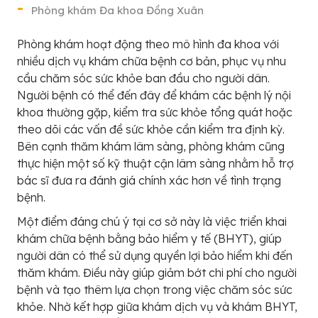
Phòng khám Đa khoa Đồng Xuân
Phòng khám hoạt động theo mô hình đa khoa với
nhiều dịch vụ khám chữa bệnh cơ bản, phục vụ nhu
cầu chăm sóc sức khỏe ban đầu cho người dân.
Người bệnh có thể đến đây để khám các bệnh lý nội
khoa thường gặp, kiểm tra sức khỏe tổng quát hoặc
theo dõi các vấn đề sức khỏe cần kiểm tra định kỳ.
Bên cạnh thăm khám lâm sàng, phòng khám cũng
thực hiện một số kỹ thuật cận lâm sàng nhằm hỗ trợ
bác sĩ đưa ra đánh giá chính xác hơn về tình trạng
bệnh.
Một điểm đáng chú ý tại cơ sở này là việc triển khai
khám chữa bệnh bằng bảo hiểm y tế (BHYT), giúp
người dân có thể sử dụng quyền lợi bảo hiểm khi đến
thăm khám. Điều này giúp giảm bớt chi phí cho người
bệnh và tạo thêm lựa chọn trong việc chăm sóc sức
khỏe. Nhờ kết hợp giữa khám dịch vụ và khám BHYT,