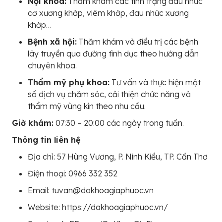
Nội khoa:
Thăm khám các tình trạng đau nhức
cơ xương khớp, viêm khớp, đau nhức xương
khớp…
Bệnh xã hội:
Thăm khám và điều trị các bệnh
lây truyền qua đường tình dục theo hướng dẫn
chuyên khoa.
Thẩm mỹ phụ khoa:
Tư vấn và thực hiện một
số dịch vụ chăm sóc, cải thiện chức năng và
thẩm mỹ vùng kín theo nhu cầu.
Giờ khám:
07:30 – 20:00 các ngày trong tuần.
Thông tin liên hệ
Địa chỉ: 57 Hùng Vương, P. Ninh Kiều, TP. Cần Thơ
Điện thoại: 0966 332 352
Email: tuvan@dakhoagiaphuoc.vn
Website: https://dakhoagiaphuoc.vn/