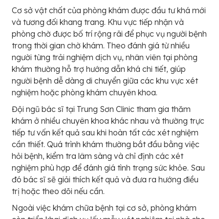
Cơ sở vật chất của phòng khám được đầu tư khá mới
và tương đối khang trang. Khu vực tiếp nhận và
phòng chờ được bố trí rộng rãi để phục vụ người bệnh
trong thời gian chờ khám. Theo đánh giá từ nhiều
người từng trải nghiệm dịch vụ, nhân viên tại phòng
khám thường hỗ trợ hướng dẫn khá chi tiết, giúp
người bệnh dễ dàng di chuyển giữa các khu vực xét
nghiệm hoặc phòng khám chuyên khoa.
Đội ngũ bác sĩ tại Trung Sơn Clinic tham gia thăm
khám ở nhiều chuyên khoa khác nhau và thường trực
tiếp tư vấn kết quả sau khi hoàn tất các xét nghiệm
cần thiết. Quá trình khám thường bắt đầu bằng việc
hỏi bệnh, kiểm tra lâm sàng và chỉ định các xét
nghiệm phù hợp để đánh giá tình trạng sức khỏe. Sau
đó bác sĩ sẽ giải thích kết quả và đưa ra hướng điều
trị hoặc theo dõi nếu cần.
Ngoài việc khám chữa bệnh tại cơ sở, phòng khám