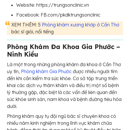
Website: https://trungsonclinic.vn
Facebook: FB.com/pkdktrungsonclinic
XEM THÊM: 5
Phòng khám xương khớp ở Cần Thơ
bác sĩ giỏi, nổi tiếng
Phòng Khám Đa Khoa Gia Phước –
Ninh Kiều
Là một trong những phòng khám đa khoa ở Cần Thơ
uy tín,
Phòng khám Gia Phước
được nhiều người tìm
đến khi cần kiểm tra sức khỏe. Cơ sở tập trung triển
khai các dịch vụ thăm khám và điều trị một số bệnh
lý thường gặp, đặc biệt là các vấn đề liên quan đến
sức khỏe sinh sản, nam khoa và bệnh đường tiêu hóa
dưới.
Phòng khám quy tụ đội ngũ bác sĩ chuyên khoa có
nhiều năm kinh nghiệm trong lĩnh vực khám chữa
bệnh, đồng thời áp dụng một số kỹ thuật điều trị hiện