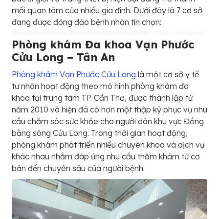
mối quan tâm của nhiều gia đình. Dưới đây là 7 cơ sở
đang được đông đảo bệnh nhân tin chọn:
Phòng khám Đa khoa Vạn Phước
Cửu Long – Tân An
Phòng khám Vạn Phước Cửu Long
là một cơ sở y tế
tư nhân hoạt động theo mô hình phòng khám đa
khoa tại trung tâm TP. Cần Thơ, được thành lập từ
năm 2010 và hiện đã có hơn một thập kỷ phục vụ nhu
cầu chăm sóc sức khỏe cho người dân khu vực Đồng
bằng sông Cửu Long. Trong thời gian hoạt động,
phòng khám phát triển nhiều chuyên khoa và dịch vụ
khác nhau nhằm đáp ứng nhu cầu thăm khám từ cơ
bản đến chuyên sâu của người bệnh.