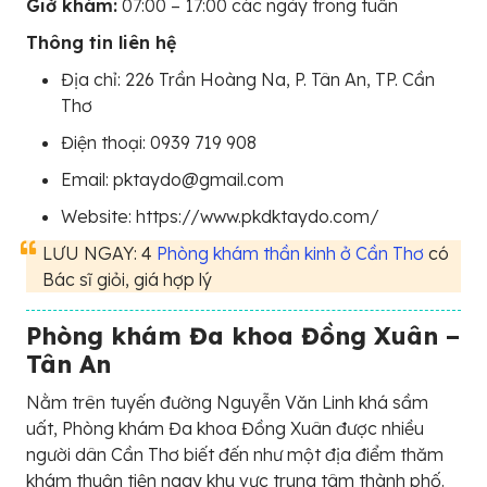
Giờ khám:
07:00 – 17:00 các ngày trong tuần
Thông tin liên hệ
Địa chỉ: 226 Trần Hoàng Na, P. Tân An, TP. Cần
Thơ
Điện thoại: 0939 719 908
Email: pktaydo@gmail.com
Website: https://www.pkdktaydo.com/
LƯU NGAY: 4
Phòng khám thần kinh ở Cần Thơ
có
Bác sĩ giỏi, giá hợp lý
Phòng khám Đa khoa Đồng Xuân –
Tân An
Nằm trên tuyến đường Nguyễn Văn Linh khá sầm
uất, Phòng khám Đa khoa Đồng Xuân được nhiều
người dân Cần Thơ biết đến như một địa điểm thăm
khám thuận tiện ngay khu vực trung tâm thành phố.