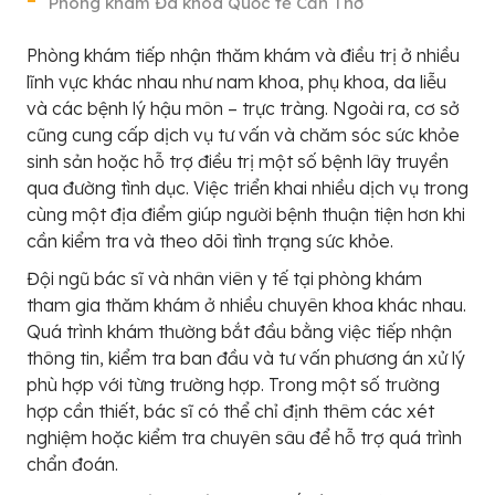
Phòng khám Đa khoa Quốc tế Cần Thơ
Phòng khám tiếp nhận thăm khám và điều trị ở nhiều
lĩnh vực khác nhau như nam khoa, phụ khoa, da liễu
và các bệnh lý hậu môn – trực tràng. Ngoài ra, cơ sở
cũng cung cấp dịch vụ tư vấn và chăm sóc sức khỏe
sinh sản hoặc hỗ trợ điều trị một số bệnh lây truyền
qua đường tình dục. Việc triển khai nhiều dịch vụ trong
cùng một địa điểm giúp người bệnh thuận tiện hơn khi
cần kiểm tra và theo dõi tình trạng sức khỏe.
Đội ngũ bác sĩ và nhân viên y tế tại phòng khám
tham gia thăm khám ở nhiều chuyên khoa khác nhau.
Quá trình khám thường bắt đầu bằng việc tiếp nhận
thông tin, kiểm tra ban đầu và tư vấn phương án xử lý
phù hợp với từng trường hợp. Trong một số trường
hợp cần thiết, bác sĩ có thể chỉ định thêm các xét
nghiệm hoặc kiểm tra chuyên sâu để hỗ trợ quá trình
chẩn đoán.