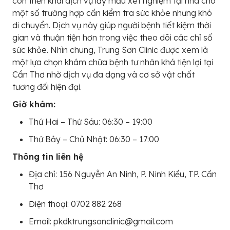
còn triển khai dịch vụ lấy mẫu xét nghiệm tại nhà cho
một số trường hợp cần kiểm tra sức khỏe nhưng khó
di chuyển. Dịch vụ này giúp người bệnh tiết kiệm thời
gian và thuận tiện hơn trong việc theo dõi các chỉ số
sức khỏe. Nhìn chung, Trung Sơn Clinic được xem là
một lựa chọn khám chữa bệnh tư nhân khá tiện lợi tại
Cần Thơ nhờ dịch vụ đa dạng và cơ sở vật chất
tương đối hiện đại.
Giờ khám:
Thứ Hai – Thứ Sáu: 06:30 – 19:00
Thứ Bảy – Chủ Nhật: 06:30 – 17:00
Thông tin liên hệ
Địa chỉ: 156 Nguyễn An Ninh, P. Ninh Kiều, TP. Cần
Thơ
Điện thoại: 0702 882 268
Email: pkdktrungsonclinic@gmail.com