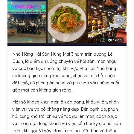
📷 3 ảnh
Nhà Hàng Hải Sản Hùng Mai 3 nằm trên đường Lê
Duẩn, là điểm ăn uống chuyên về hải sản, món nhậu
và các bữa tiệc nhóm tại khu vực Phú Lợi. Nhà hàng
có không gian riêng khá sang, phục vụ tại chỗ, nhận
đặt chỗ, có phòng ăn riêng và phù hợp với những buổi
gặp mặt cần không gian rộng.
Một số khách khen món ăn đa dạng, khẩu vị ổn, nhân
viên vui vẻ và có phòng riêng đẹp. Bên cạnh đó, phản
hồi cũng khá trái chiều về tốc độ lên món, cách phục
vụ trong dịp đông khách và việc cần hỏi kỹ giá hải sản
trước khi gọi. Vì vậy, đây là nơi nên đặt bàn và thống