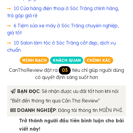
10 Cửa hàng điện thoại ở Sóc Trăng chính hãng,
trả góp giá rẻ
6 Tiệm sửa xe máy ở Sóc Trăng chuyên nghiệp,
giá tốt
10 Salon làm tóc ở Sóc Trăng cắt đẹp, dịch vụ
chuẩn
MINH BẠCH
KHÁCH QUAN
CHÍNH XÁC
CanThoReview đặt ra
03
tiêu chí giúp người dùng
có quyết định sáng suốt hơn
BẠN ĐỌC
: Sẽ nhận được ưu đãi tốt hơn khi nói
"Biết đến thông tin qua Cần Thơ Review"
DOANH NGHIỆP
: Đăng tải thông tin MIỄN PHÍ.
Trở thành người đầu tiên bình luận cho bài
viết này!