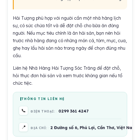
Hải Tượng phù hợp với người cần một nhà hàng lịch
sự, có sức chứa tốt và dễ đặt chỗ cho bữa ăn đông
người. Nếu mục tiêu chính là ăn hải sản, bạn nên hỏi
trước nhà hàng đang có những món cá, tôm, mực, cua,
ghẹ hay lẩu hải sản nào trong ngày để chọn đúng nhu
cầu.
Liên hệ Nhà Hàng Hải Tượng Sóc Trăng để đặt chỗ,
hỏi thực đơn hải sản và xem trước không gian nếu tổ
chức tiệc.
THÔNG TIN LIÊN HỆ
📞
0299 361 4247
ĐIỆN THOẠI:
📍
2 Đường số 6, Phú Lợi, Cần Thơ, Việt Nam
ĐỊA CHỈ: