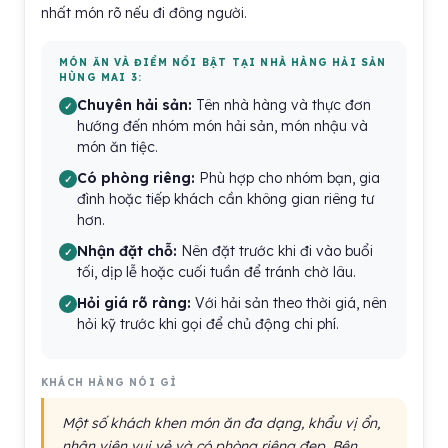
nhất món rõ nếu đi đông người.
MÓN ĂN VÀ ĐIỂM NỔI BẬT TẠI NHÀ HÀNG HẢI SẢN
HÙNG MAI 3:
Chuyên hải sản:
Tên nhà hàng và thực đơn
hướng đến nhóm món hải sản, món nhậu và
món ăn tiệc.
Có phòng riêng:
Phù hợp cho nhóm bạn, gia
đình hoặc tiếp khách cần không gian riêng tư
hơn.
Nhận đặt chỗ:
Nên đặt trước khi đi vào buổi
tối, dịp lễ hoặc cuối tuần để tránh chờ lâu.
Hỏi giá rõ ràng:
Với hải sản theo thời giá, nên
hỏi kỹ trước khi gọi để chủ động chi phí.
KHÁCH HÀNG NÓI GÌ
Một số khách khen món ăn đa dạng, khẩu vị ổn,
nhân viên vui vẻ và có phòng riêng đẹp. Bên