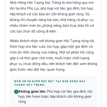
Nhà Hàng Hải Tượng Sóc Trăng là nhà hàng quy mô
lớn tại khu Phú Lợi, phù hợp với tiệc gia đình, hội họp,
tiếp khách và các bữa ăn cần không gian rộng. Dù
không chỉ chuyên riêng hải sản, nhà hàng có phục vụ
nhiều nhóm món ăn, phòng riêng, bữa trưa, bữa tối và
các lựa chọn đồ uống đi kèm.
Nhiều khách nhận xét không gian Hải Tượng rộng rãi,
thích hợp cho tiệc cưới, hội họp, gặp mặt gia đình và
món ăn nhìn chung vừa miệng. Một số phản hồi cũng
góp ý về thời gian chờ món, muỗi hoặc chất lượng
phục vụ chưa đồng đều, nên khách nên đến xem không
gian trước nếu đặt tiệc quan trọng.
MÓN ĂN VÀ ĐIỂM NỔI BẬT TẠI NHÀ HÀNG HẢI
TƯỢNG SÓC TRĂNG:
Không gian lớn:
Phù hợp với tiệc gia đình, hội
họp, liên hoan hoặc tiếp khách cần không gian
rộng.