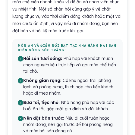
món chế biến nhanh, khẩu vị dễ ăn và nhân viên phục
vụ nhiệt tình. Một số phản hồi cũng góp ý về chất
lượng phục vụ vào thời điểm đông khách hoặc một vài
món chưa ổn định, vì vậy nếu đi nhóm đông, bạn nên
đặt bàn và hỏi kỹ món trước khi gọi.
MÓN ĂN VÀ ĐIỂM NỔI BẬT TẠI NHÀ HÀNG HẢI SẢN
BIỂN ĐÔNG SÓC TRĂNG:
Hải sản tươi sống:
Phù hợp với khách muốn
chọn nguyên liệu trực tiếp và gọi món chế biến
tại chỗ.
Không gian rộng:
Có khu ngoài trời, phòng
lạnh và phòng riêng, thích hợp cho tiếp khách
hoặc đi theo nhóm.
Bữa tối, tiệc nhỏ:
Nhà hàng phù hợp với các
buổi ăn tối, gặp mặt gia đình và đãi khách.
Nên đặt bàn trước:
Nếu đi cuối tuần hoặc
nhóm đông, nên gọi trước để hỏi phòng riêng
và món hải sản đang có.