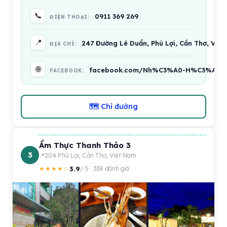
📞
0911 369 269
ĐIỆN THOẠI:
📍
247 Đường Lê Duẩn, Phú Lợi, Cần Thơ, Việ
ĐỊA CHỈ:
🌐
facebook.com/Nh%C3%A0-H%C3%A0ng
FACEBOOK:
🗺 Chỉ đường
Ẩm Thực Thanh Thảo 3
3
204 Phú Lợi, Cần Thơ, Việt Nam
3.9
★★★★☆
/ 5 · 338 đánh giá