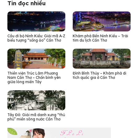
Tin đọc nhiều
Cầu đi bộ Ninh Kiều: Giải mã A-Z
Khám phá Bến Ninh Kiều – Trái
biểu tượng “sống ảo” Cần Thơ
tim du lịch Cần Thơ
Thiền viện Trúc Lâm Phương
Đình Bình Thủy – Khám phá di
Nam Cần Thơ – Chốn bình yên
tích quốc gia ở Cần Thơ
giữa lòng miền Tây
Tây Đô: Giải mã danh xưng “thủ
phủ” miền sông nước Cần Thơ