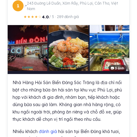
243 Đường Lê Duẩn, Xóm Rẫy, Phú Lợi, Cần Thơ, Việt
1
Nam
4.0
★★★★☆
/ 5 · 289 đánh giá
📷 3 ảnh
Nhà Hàng Hải Sản Biển Đông Sóc Trăng là địa chỉ nổi
bật cho những bữa ăn hải sản tại khu vực Phú Lợi, phù
hợp với khách đi gia đình, nhóm bạn, tiếp khách hoặc
dùng bữa sau giờ làm. Không gian nhà hàng rộng, có
khu ngồi ngoài trời, phòng ăn riêng và chỗ đỗ xe, giúp
thực khách dễ chọn vị trí ngồi theo nhu cầu.
Nhiều khách
đánh giá
hải sản tại Biển Đông khá tươi,