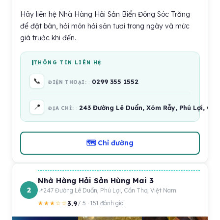
Hãy liên hệ Nhà Hàng Hải Sản Biển Đông Sóc Trăng
để đặt bàn, hỏi món hải sản tươi trong ngày và mức
giá trước khi đến.
THÔNG TIN LIÊN HỆ
📞
0299 355 1552
ĐIỆN THOẠI:
📍
243 Đường Lê Duẩn, Xóm Rẫy, Phú Lợi, Cần
ĐỊA CHỈ:
🗺 Chỉ đường
Nhà Hàng Hải Sản Hùng Mai 3
2
247 Đường Lê Duẩn, Phú Lợi, Cần Thơ, Việt Nam
3.9
★★★☆☆
/ 5 · 151 đánh giá