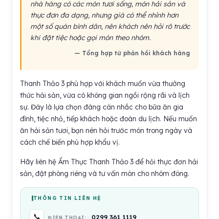
nhà hàng có các món tươi sống, món hải sản và
thực đơn đa dạng, nhưng giá có thể nhỉnh hơn
một số quán bình dân, nên khách nên hỏi rõ trước
khi đặt tiệc hoặc gọi món theo nhóm.
— Tổng hợp từ phản hồi khách hàng
Thanh Thảo 3 phù hợp với khách muốn vừa thưởng
thức hải sản, vừa có không gian ngồi rộng rãi và lịch
sự. Đây là lựa chọn đáng cân nhắc cho bữa ăn gia
đình, tiệc nhỏ, tiếp khách hoặc đoàn du lịch. Nếu muốn
ăn hải sản tươi, bạn nên hỏi trước món trong ngày và
cách chế biến phù hợp khẩu vị.
Hãy liên hệ Ẩm Thực Thanh Thảo 3 để hỏi thực đơn hải
sản, đặt phòng riêng và tư vấn món cho nhóm đông.
THÔNG TIN LIÊN HỆ
📞
0299 361 1119
ĐIỆN THOẠI: