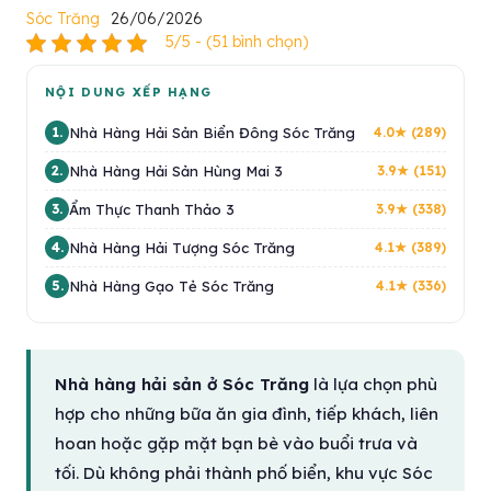
Sóc Trăng
26/06/2026
5/5 - (51 bình chọn)
NỘI DUNG XẾP HẠNG
Nhà Hàng Hải Sản Biển Đông Sóc Trăng
1.
4.0★ (289)
Nhà Hàng Hải Sản Hùng Mai 3
2.
3.9★ (151)
Ẩm Thực Thanh Thảo 3
3.
3.9★ (338)
Nhà Hàng Hải Tượng Sóc Trăng
4.
4.1★ (389)
Nhà Hàng Gạo Tẻ Sóc Trăng
5.
4.1★ (336)
Nhà hàng hải sản ở Sóc Trăng
là lựa chọn phù
hợp cho những bữa ăn gia đình, tiếp khách, liên
hoan hoặc gặp mặt bạn bè vào buổi trưa và
tối. Dù không phải thành phố biển, khu vực Sóc