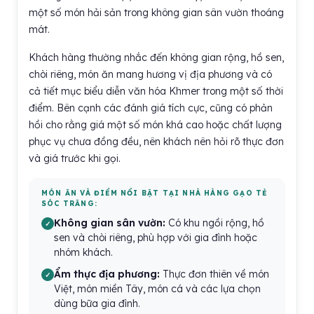
một số món hải sản trong không gian sân vườn thoáng
mát.
Khách hàng thường nhắc đến không gian rộng, hồ sen,
chòi riêng, món ăn mang hương vị địa phương và có
cả tiết mục biểu diễn văn hóa Khmer trong một số thời
điểm. Bên cạnh các đánh giá tích cực, cũng có phản
hồi cho rằng giá một số món khá cao hoặc chất lượng
phục vụ chưa đồng đều, nên khách nên hỏi rõ thực đơn
và giá trước khi gọi.
MÓN ĂN VÀ ĐIỂM NỔI BẬT TẠI NHÀ HÀNG GẠO TẺ
SÓC TRĂNG:
Không gian sân vườn:
Có khu ngồi rộng, hồ
sen và chòi riêng, phù hợp với gia đình hoặc
nhóm khách.
Ẩm thực địa phương:
Thực đơn thiên về món
Việt, món miền Tây, món cá và các lựa chọn
dùng bữa gia đình.