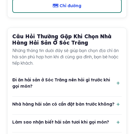
🗺 Chỉ đường
Câu Hỏi Thường Gặp Khi Chọn Nhà
Hàng Hải Sản Ở Sóc Trăng
Những thông tin dưới đây sẽ giúp bạn chọn địa chỉ ăn
hải sản phù hợp hơn khi đi cùng gia đình, bạn bè hoặc
tiếp khách.
Đi ăn hải sản ở Sóc Trăng nên hỏi gì trước khi
gọi món?
Bạn nên hỏi rõ hải sản còn sống hay đã sơ chế, giá
Nhà hàng hải sản có cần đặt bàn trước không?
tính theo ký hay theo phần, món có tính phụ phí chế
biến không và thời gian lên món dự kiến. Với các loại
Nếu đi ít người vào ngày thường, bạn có thể ghé trực
cua, ghẹ, tôm tích, ốc, mực hoặc cá lớn, nên hỏi trước
Làm sao nhận biết hải sản tươi khi gọi món?
tiếp. Tuy nhiên, với cuối tuần, dịp lễ, tiệc gia đình hoặc
khối lượng, cách chế biến và tổng chi phí tạm tính để
nhóm đông, đặt bàn trước là lựa chọn nên làm. Việc
chủ động ngân sách.
Với hải sản sống, bạn có thể quan sát độ linh hoạt,