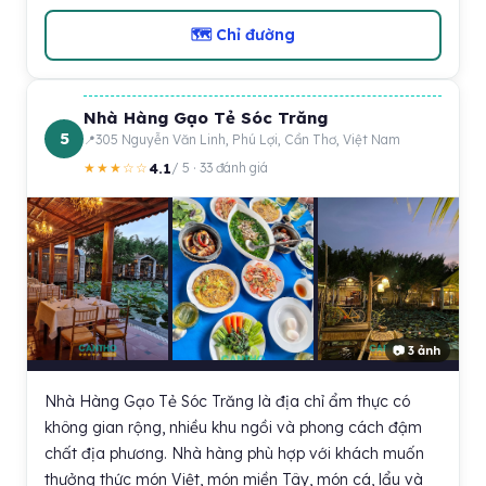
🗺 Chỉ đường
Nhà Hàng Gạo Tẻ Sóc Trăng
5
305 Nguyễn Văn Linh, Phú Lợi, Cần Thơ, Việt Nam
4.1
★★★☆☆
/ 5 · 33 đánh giá
📷 3 ảnh
Nhà Hàng Gạo Tẻ Sóc Trăng là địa chỉ ẩm thực có
không gian rộng, nhiều khu ngồi và phong cách đậm
chất địa phương. Nhà hàng phù hợp với khách muốn
thưởng thức món Việt, món miền Tây, món cá, lẩu và