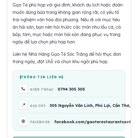
Gạo Tẻ phù hợp với gia đình, khách du lịch hoặc đoàn
muốn dùng bữa trong không gian rộng rãi, có yếu tố
trải nghiệm văn hóa địa phương. Nếu đi với mục tiêu
ăn hải sản, bạn nên hỏi trước các món như lẩu cá, cá
bốp, tôm, mực hoặc món hải sản đang phục vụ trong
ngày để lựa chọn phù hợp hơn.
Liên hệ Nhà Hàng Gạo Tẻ Sóc Trăng để hỏi thực đơn
trong ngày, đặt chỗ và chọn khu ngồi phù hợp.
THÔNG TIN LIÊN HỆ
📞
0794 305 305
ĐIỆN THOẠI:
📍
305 Nguyễn Văn Linh, Phú Lợi, Cần Thơ, Vi
ĐỊA CHỈ:
🌐
facebook.com/gaoterestaurantsoctra
FACEBOOK: