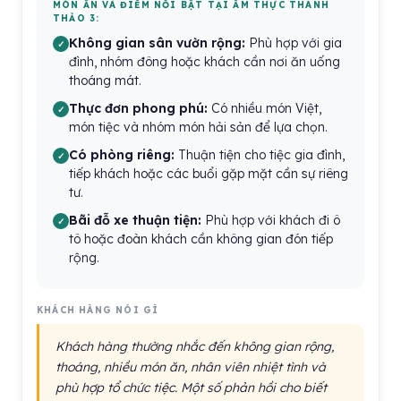
MÓN ĂN VÀ ĐIỂM NỔI BẬT TẠI ẨM THỰC THANH
THẢO 3:
Không gian sân vườn rộng:
Phù hợp với gia
đình, nhóm đông hoặc khách cần nơi ăn uống
thoáng mát.
Thực đơn phong phú:
Có nhiều món Việt,
món tiệc và nhóm món hải sản để lựa chọn.
Có phòng riêng:
Thuận tiện cho tiệc gia đình,
tiếp khách hoặc các buổi gặp mặt cần sự riêng
tư.
Bãi đỗ xe thuận tiện:
Phù hợp với khách đi ô
tô hoặc đoàn khách cần không gian đón tiếp
rộng.
KHÁCH HÀNG NÓI GÌ
Khách hàng thường nhắc đến không gian rộng,
thoáng, nhiều món ăn, nhân viên nhiệt tình và
phù hợp tổ chức tiệc. Một số phản hồi cho biết