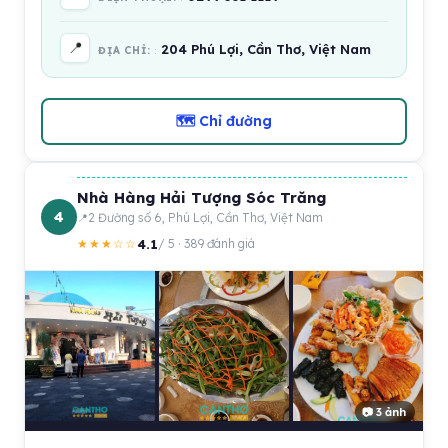
📍
204 Phú Lợi, Cần Thơ, Việt Nam
ĐỊA CHỈ:
🗺 Chỉ đường
Nhà Hàng Hải Tượng Sóc Trăng
4
2 Đường số 6, Phú Lợi, Cần Thơ, Việt Nam
4.1
★★★☆☆
/ 5 · 389 đánh giá
📷 3 ảnh