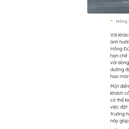
Hồng 
Với khác
ảnh hưởn
Hồng Đức
hạn chế 
với dòng
dưỡng đị
hao mòn 
Một điểm
khách cầ
có thể k
việc đặt
trường h
này giúp