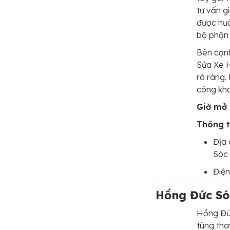
tư vấn g
được hưở
bộ phận 
Bên cạnh
Sửa Xe H
rõ ràng.
công kha
Giờ mở 
Thông t
Địa 
Sóc 
Điện
Hồng Đức Só
Hồng Đức
tùng tha