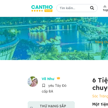
to
Trang Ch
6 Ti
Võ Như
yêu Tây Đô
chuy
cấp 8A
Sóc Trăn
Một tiệ
THỨ HẠNG SẮP