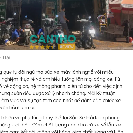
e Hải
 quy tụ đội ngũ thợ sửa xe máy lành nghề với nhiều
 nghiệm thực tế và am hiểu tường tận mọi dòng xe. Từ
ố về động cơ, hệ thống phanh, điện tử cho đến việc định
 khung sườn đều được xử lý nhanh chóng. Mỗi kỹ thuật
 làm việc với sự tận tâm cao nhất để đảm bảo chiếc xe
vận hành êm ái.
nh kiện và phụ tùng thay thế tại Sửa Xe Hải luôn phong
hủng loại, bảo đảm chất lượng cao cho cả xe số lẫn xe
Tiệm cam kết nói không với hàng kém chất lượng và luôn