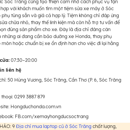
c Sóc Trăng cũng tạo thiện cảm nhờ cách phục vụ tận
ù hợp với khách muốn tìm một tiệm sửa xe máy ở Sóc
 phụ tùng sẵn và giá cả hợp lý. Tiệm không chỉ đáp ứng
sửa chữa nhỏ, thay thế linh kiện mà còn hỗ trợ tư vấn để
ọn đúng sản phẩm cho xe. Đây là địa chỉ đáng cân
o những ai đang cần bảo dưỡng xe Honda, thay phụ
 mòn hoặc chuẩn bị xe ổn định hơn cho việc đi lại hằng
cửa:
07:30–20:00
in liên hệ
chỉ: 50 Hùng Vương, Sóc Trăng, Cần Thơ (P. 6, Sóc Trăng
 thoại: 0299 3887 879
site: Hongduchonda.com.vn
ebook: FB.com/xemayhongducsoctrang
HẢO: 9
Địa chỉ mua laptop cũ ở Sóc Trăng
chất lượng,