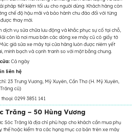
iải pháp tiết kiệm tối ưu cho người dùng. Khách hàng còn
ng chế độ hậu mãi và bảo hành chu đáo đối với từng
được thay mới.
 dịch vụ sửa chữa lưu động và khắc phục sự cố tại chỗ,
ải còn là nơi mua bán các dòng xe máy cũ có giấy tờ
 Mức giá sửa xe máy tại cửa hàng luôn được niêm yết
i, minh bạch và cạnh tranh so với mặt bằng chung.
cửa:
Cả ngày
in liên hệ
chỉ: 23 Trưng Vương, Mỹ Xuyên, Cần Thơ (H. Mỹ Xuyên,
Trăng cũ)
 thoại: 0299 3851 141
c Trăng – 50 Hùng Vương
 Sóc Trăng là địa chỉ phù hợp cho khách cần mua phụ
y thế hoặc kiểm tra các hạng mục cơ bản trên xe máy