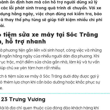
hành ổn định hơn mà còn hỗ trợ người dùng xử lý
 các lỗi phát sinh trong quá trình di chuyển. Với xe
dụng hằng ngày, việc chọn đúng nơi kiểm tra, bảo
à thay thế phụ tùng sẽ giúp tiết kiệm nhiều chi phí
ài.
6 tiệm sửa xe máy tại Sóc Trăng
n, hỗ trợ nhanh
à phương tiện gắn liền với sinh hoạt, công việc và những
i ngắn hằng ngày của nhiều người dân địa phương. Khi
rục trặc, một điểm sửa chữa gần nhà, làm kỹ và tư vấn
giúp chủ xe yên tâm hơn rất nhiều.
h 6 tiệm sửa xe máy ở Sóc Trăng dưới đây được gợi ý
ó thêm lựa chọn khi cần bảo dưỡng hoặc khắc phục sự
e.
– 23 Trưng Vương
ải là địa chỉ quen thuộc của đông đảo khách hàng khi