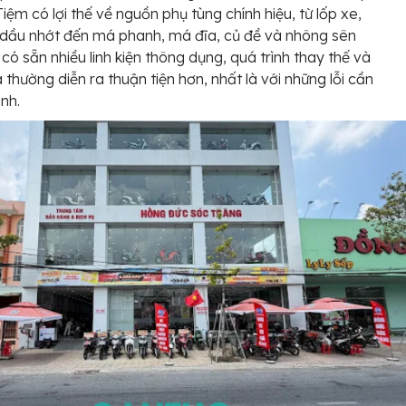
iệm có lợi thế về nguồn phụ tùng chính hiệu, từ lốp xe,
dầu nhớt đến má phanh, má đĩa, củ đề và nhông sên
 có sẵn nhiều linh kiện thông dụng, quá trình thay thế và
 thường diễn ra thuận tiện hơn, nhất là với những lỗi cần
anh.