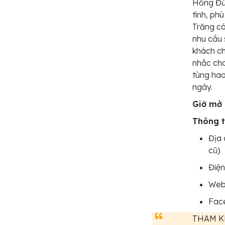
Hồng Đứ
tình, ph
Trăng có
nhu cầu 
khách ch
nhắc ch
tùng hao
ngày.
Giờ mở 
Thông t
Địa 
cũ)
Điện
Web
Fac
THAM K