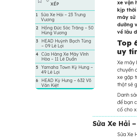
xe vận 
XẾP
kịp thời
Sửa Xe Hải – 23 Trưng
máy sử 
Vương
dưỡng v
Hồng Đức Sóc Trăng – 50
về lâu d
Hùng Vương
HEAD Huỳnh Bạch Tùng
Top 
– 09 Lê Lợi
uy tí
Cửa Hàng Xe Máy Vĩnh
Hòa – 11 Lê Duẩn
Xe máy l
Yamaha Town Kỳ Hưng –
chuyến đ
49 Lê Lợi
xe gặp t
HEAD Kỳ Hưng – 632 Võ
thật sẽ 
Văn Kiệt
Danh sác
để bạn c
cố cho x
Sửa Xe Hải 
Sửa Xe H