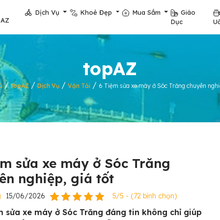
Dịch Vụ
Khoẻ Đẹp
Mua Sắm
Giáo
pAZ
Dục
U
topAZ
/
/
/
/
ủ
topAZ
Dịch Vụ
Vận Tải
6 Tiệm sửa xe máy ở Sóc Trăng chuyên nghiệ
ệm sửa xe máy ở Sóc Trăng
ên nghiệp, giá tốt
g
15/06/2026
5/5 - (72 bình chọn)
m sửa xe máy ở Sóc Trăng đáng tin không chỉ giúp