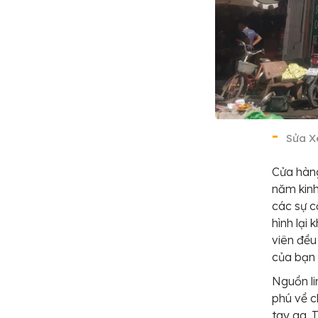
Sửa X
Cửa hàng
năm kinh
các sự c
hình lại
viên đều
của bạn 
Nguồn li
phú về c
tay ga. 