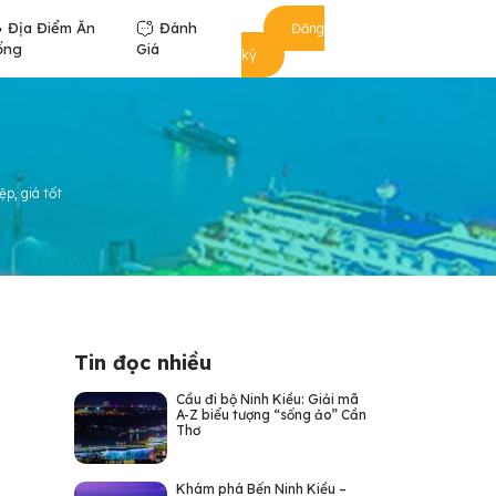
Địa Điểm Ăn
Đánh
Đăng
ống
Giá
ký
p, giá tốt
Tin đọc nhiều
Cầu đi bộ Ninh Kiều: Giải mã
A-Z biểu tượng “sống ảo” Cần
Thơ
Khám phá Bến Ninh Kiều –