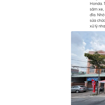
Honda. T
săm xe, 
đĩa. Nhờ
sửa chữa
xử lý nh