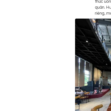
thức uốn
quán. H
riêng, m