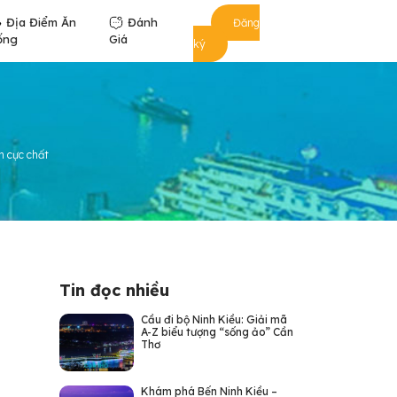
Địa Điểm Ăn
Đánh
Đăng
ống
Giá
ký
n cực chất
Tin đọc nhiều
Cầu đi bộ Ninh Kiều: Giải mã
A-Z biểu tượng “sống ảo” Cần
Thơ
Khám phá Bến Ninh Kiều –