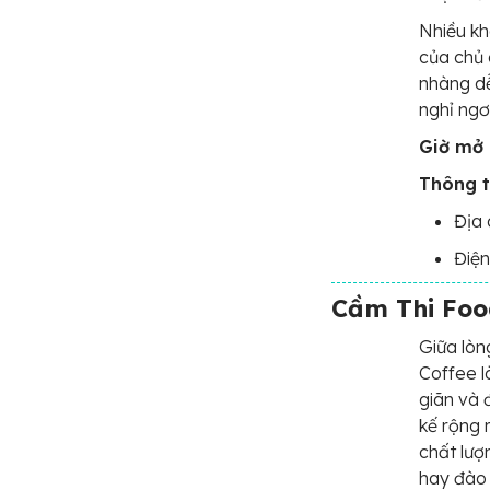
Nhiều kh
của chủ 
nhàng dễ
nghỉ ngơ
Giờ mở 
Thông t
Địa 
Điện
Cầm Thi Food
Giữa lòn
Coffee l
giãn và 
kế rộng 
chất lượ
hay đào 