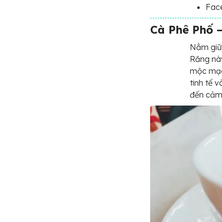
Fac
Cà Phê Phố –
Nằm giữa
Răng này
mộc mạc.
tinh tế 
đến cảm 