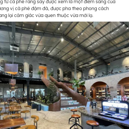
g từ cà phê rang say được xem là một điểm sáng của
ương vị cà phê đậm đà, được pha theo phong cách
ang lại cảm giác vừa quen thuộc vừa mới lạ.