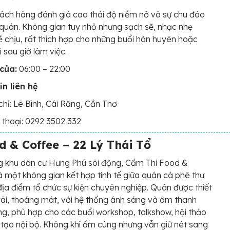
ách hàng đánh giá cao thái độ niềm nở và sự chu đáo
quán. Không gian tuy nhỏ nhưng sạch sẽ, nhạc nhẹ
 chịu, rất thích hợp cho những buổi hàn huyên hoặc
i sau giờ làm việc.
cửa:
06:00 – 22:00
in liên hệ
chỉ: Lê Bình, Cái Răng, Cần Thơ
 thoại: 0292 3502 332
 & Coffee – 22 Lý Thái Tổ
g khu dân cư Hưng Phú sôi động, Cầm Thi Food &
à một không gian kết hợp tinh tế giữa quán cà phê thư
địa điểm tổ chức sự kiện chuyên nghiệp. Quán được thiết
rãi, thoáng mát, với hệ thống ánh sáng và âm thanh
ng, phù hợp cho các buổi workshop, talkshow, hội thảo
tạo nội bộ. Không khí ấm cúng nhưng vẫn giữ nét sang