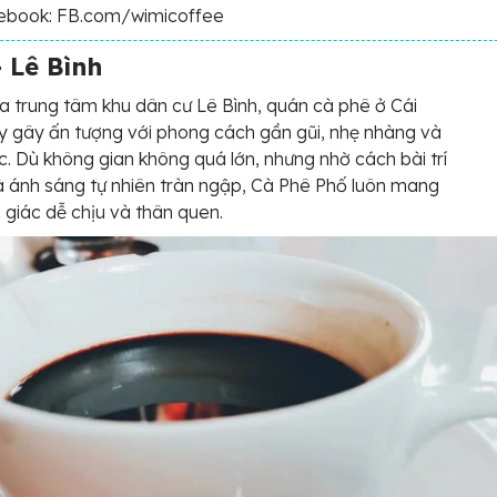
ebook: FB.com/wimicoffee
 Lê Bình
 trung tâm khu dân cư Lê Bình, quán cà phê ở Cái
 gây ấn tượng với phong cách gần gũi, nhẹ nhàng và
 Dù không gian không quá lớn, nhưng nhờ cách bài trí
và ánh sáng tự nhiên tràn ngập, Cà Phê Phố luôn mang
giác dễ chịu và thân quen.