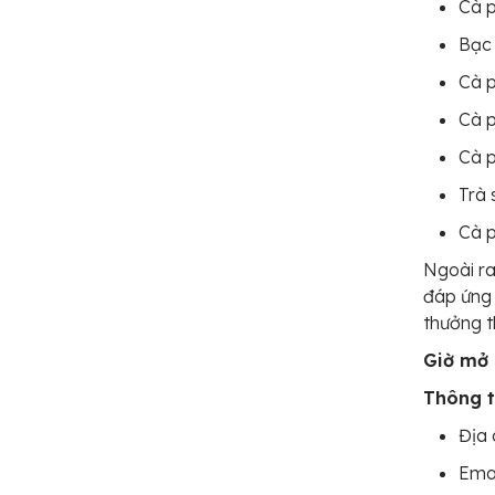
Cà 
Bạc 
Cà p
Cà 
Cà p
Trà 
Cà 
Ngoài ra
đáp ứng 
thưởng t
Giờ mở 
Thông t
Địa 
Ema