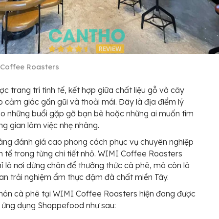
Coffee Roasters
c trang trí tinh tế, kết hợp giữa chất liệu gỗ và cây
o cảm giác gần gũi và thoải mái. Đây là địa điểm lý
o những buổi gặp gỡ bạn bè hoặc những ai muốn tìm
g gian làm việc nhẹ nhàng.
àng đánh giá cao phong cách phục vụ chuyên nghiệp
nh tế trong từng chi tiết nhỏ. WIMI Coffee Roasters
ỉ là nơi dừng chân để thưởng thức cà phê, mà còn là
an trải nghiệm ẩm thực đậm đà chất miền Tây.
món cà phê tại WIMI Coffee Roasters hiện đang được
n ứng dụng Shoppefood như sau: