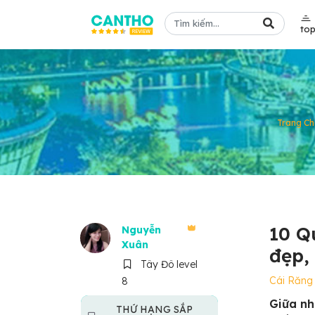
to
Trang Ch
10 Q
Nguyễn
Xuân
đẹp,
Tây Đô level
Cái Răng
8
Giữa nh
THỨ HẠNG SẮP