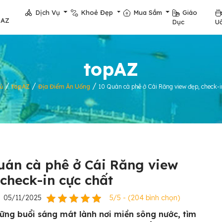
Dịch Vụ
Khoẻ Đẹp
Mua Sắm
Giáo
pAZ
Dục
U
topAZ
/
/
/
ủ
topAZ
Địa Điểm Ăn Uống
10 Quán cà phê ở Cái Răng view đẹp, check-i
uán cà phê ở Cái Răng view
 check-in cực chất
05/11/2025
5/5 - (204 bình chọn)
ững buổi sáng mát lành nơi miền sông nước, tìm