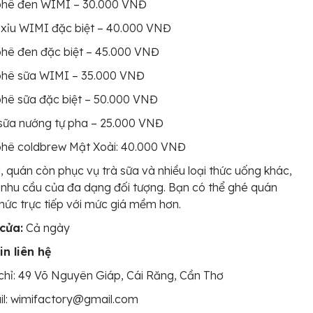
phê đen WIMI – 30.000 VNĐ
xỉu WIMI đặc biệt – 40.000 VNĐ
hê đen đặc biệt – 45.000 VNĐ
phê sữa WIMI – 35.000 VNĐ
hê sữa đặc biệt – 50.000 VNĐ
sữa nướng tự pha – 25.000 VNĐ
phê coldbrew Mật Xoài: 40.000 VNĐ
, quán còn phục vụ trà sữa và nhiều loại thức uống khác,
nhu cầu của đa dạng đối tượng. Bạn có thể ghé quán
hức trực tiếp với mức giá mềm hơn.
cửa:
Cả ngày
in liên hệ
chỉ: 49 Võ Nguyên Giáp, Cái Răng, Cần Thơ
il: wimifactory@gmail.com