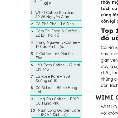
thấy mộ
XẾP
tách cà
WIMI Coffee Roasters –
cùng là
49 Võ Nguyên Giáp
còn lại
Cà Phê Phố – Lê Bình
Top 
Cầm Thi Food & Coffee –
22 Lý Thái Tổ
đồ u
Trung Nguyên E-Coffee –
17 Cao Minh Lộc
Cái Răng
quy tụ n
T-Coffee – 65 Mai Chí
Thọ
gian ven
Lê’s Path Coffee – 12 Mai
đây là s
Chí Thọ
chất, tạ
La Rose Kafe – Y58
những đi
Đường số 10
bên tác
Củ Đi Lạc – Bờ kè Hưng
Lợi
WIMI C
Hưng Phú Coffee – P019
CC Hưng Phú
WIMI Co
Nam Long Garden Cafe
với khôn
– 8C Vũ Đình Liệu