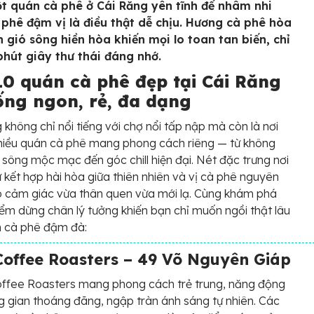
t quán cà phê ở Cái Răng yên tĩnh để nhâm nhi
 phê đậm vị là điều thật dễ chịu. Hương cà phê hòa
n gió sông hiền hòa khiến mọi lo toan tan biến, chỉ
 phút giây thư thái đáng nhớ.
10 quán cà phê đẹp tại Cái Răng
ống ngon, rẻ, đa dạng
 không chỉ nổi tiếng với chợ nổi tấp nập mà còn là nơi
hiều quán cà phê mang phong cách riêng — từ không
 sông mộc mạc đến góc chill hiện đại. Nét đặc trưng nơi
ự kết hợp hài hòa giữa thiên nhiên và vị cà phê nguyên
o cảm giác vừa thân quen vừa mới lạ. Cùng khám phá
ểm dừng chân lý tưởng khiến bạn chỉ muốn ngồi thật lâu
h cà phê đậm đà:
offee Roasters – 49 Võ Nguyên Giáp
ffee Roasters mang phong cách trẻ trung, năng động
g gian thoáng đãng, ngập tràn ánh sáng tự nhiên. Các