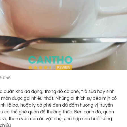
ê Phố
 quán khá đa dạng, trong đó cà phê, trà sữa hay sinh
c món được gọi nhiều nhất. Những ai thích sự béo mịn có
sinh tố bơ, hoặc ly cà phê đen đá đậm hương vị truyền
u có thề ghé quán để thưởng thức. Bên cạnh đó, quán
 vụ thêm vài món ăn vặt nhẹ, phù hợp cho buổi sáng
chiều.