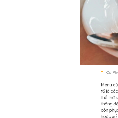
Cà Ph
Menu của
tố là cá
thể thử 
thống đề
còn phục
hoặc xế 