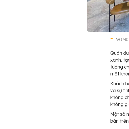
WIMI 
Quán đượ
xanh, tạ
tưởng ch
một khôn
Khách h
và sự ti
không ch
không gi
Một số 
bán trê