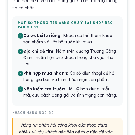
trao đổi thêm về cách đóng gói kín để tránh lộ thông
tin cá nhân.
MỘT SỐ THÔNG TIN ĐÁNG CHÚ Ý TẠI SHOP BAO
CAO SU ST:
Có website riêng:
Khách có thể tham khảo
sản phẩm và liên hệ trước khi mua.
Địa chỉ dễ tìm:
Nằm trên đường Trương Công
Định, thuận tiện cho khách trong khu vực Phú
Lợi.
Phù hợp mua nhanh:
Có số điện thoại để hỏi
hàng, giá bán và hình thức nhận sản phẩm.
Nên kiểm tra trước:
Hỏi kỹ hạn dùng, mẫu
mã, quy cách đóng gói và tình trạng còn hàng.
KHÁCH HÀNG NÓI GÌ
Thông tin phản hồi công khai của shop chưa
nhiều, vì vậy khách nên liên hệ trực tiếp để xác