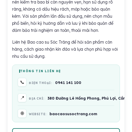
nên kiểm tra bao bì còn nguyên vẹn, hạn sử dụng rõ
ràng, không có dấu hiệu rách, móp hoặc bảo quản
kém. Với sản phẩm lần đầu sử dụng, nên chọn mẫu
phổ biến, hỏi kỹ hướng dẫn và lưu ý khi bảo quản để
đảm bảo trải nghiệm an toàn, thoải mái hơn.
Liên hệ Bao cao su Sóc Trăng để hỏi sản phẩm còn
hàng, cách giao nhận kín đáo và lựa chọn phù hợp với
nhu cầu sử dụng.
THÔNG TIN LIÊN HỆ
📞
0941 141 100
ĐIỆN THOẠI:
📍
380 Đường Lê Hồng Phong, Phú Lợi, Cần Th
ĐỊA CHỈ:
🌐
baocaosusoctrang.com
WEBSITE: