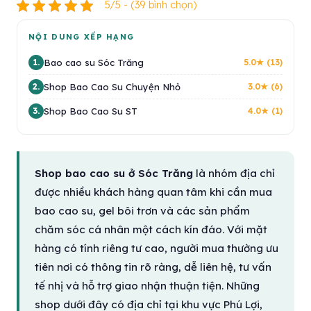
5/5 - (39 bình chọn)
NỘI DUNG XẾP HẠNG
Bao cao su Sóc Trăng
1.
5.0★ (13)
Shop Bao Cao Su Chuyện Nhỏ
2.
3.0★ (6)
Shop Bao Cao Su ST
3.
4.0★ (1)
Shop bao cao su ở Sóc Trăng
là nhóm địa chỉ
được nhiều khách hàng quan tâm khi cần mua
bao cao su, gel bôi trơn và các sản phẩm
chăm sóc cá nhân một cách kín đáo. Với mặt
hàng có tính riêng tư cao, người mua thường ưu
tiên nơi có thông tin rõ ràng, dễ liên hệ, tư vấn
tế nhị và hỗ trợ giao nhận thuận tiện. Những
shop dưới đây có địa chỉ tại khu vực Phú Lợi,