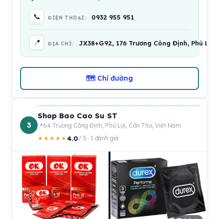
📞
0932 955 951
ĐIỆN THOẠI:
📍
JX38+G92, 176 Trương Công Định, Phú Lợi,
ĐỊA CHỈ:
🗺 Chỉ đường
Shop Bao Cao Su ST
3
64 Trương Công Định, Phú Lợi, Cần Thơ, Việt Nam
4.0
★★★★★
/ 5 · 1 đánh giá