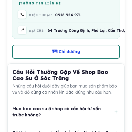
THÔNG TIN LIÊN HỆ
📞
0918 924 971
ĐIỆN THOẠI:
📍
64 Trương Công Định, Phú Lợi, Cần Thơ, V
ĐỊA CHỈ:
🗺 Chỉ đường
Câu Hỏi Thường Gặp Về Shop Bao
Cao Su Ở Sóc Trăng
Những câu hỏi dưới đây giúp bạn mua sản phẩm bảo
vệ và đồ dùng cá nhân kín đáo, đúng nhu cầu hơn.
Mua bao cao su ở shop có cần hỏi tư vấn
trước không?
Nên hỏi tư vấn trước nếu bạn chưa rõ kích cỡ, chất liệu,