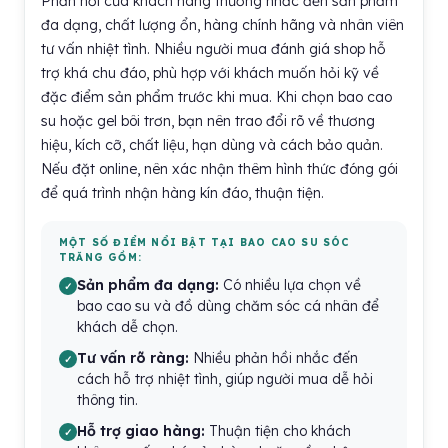
Phản hồi của khách hàng thường nhắc đến sản phẩm
đa dạng, chất lượng ổn, hàng chính hãng và nhân viên
tư vấn nhiệt tình. Nhiều người mua đánh giá shop hỗ
trợ khá chu đáo, phù hợp với khách muốn hỏi kỹ về
đặc điểm sản phẩm trước khi mua. Khi chọn bao cao
su hoặc gel bôi trơn, bạn nên trao đổi rõ về thương
hiệu, kích cỡ, chất liệu, hạn dùng và cách bảo quản.
Nếu đặt online, nên xác nhận thêm hình thức đóng gói
để quá trình nhận hàng kín đáo, thuận tiện.
MỘT SỐ ĐIỂM NỔI BẬT TẠI BAO CAO SU SÓC
TRĂNG GỒM:
Sản phẩm đa dạng:
Có nhiều lựa chọn về
bao cao su và đồ dùng chăm sóc cá nhân để
khách dễ chọn.
Tư vấn rõ ràng:
Nhiều phản hồi nhắc đến
cách hỗ trợ nhiệt tình, giúp người mua dễ hỏi
thông tin.
Hỗ trợ giao hàng:
Thuận tiện cho khách