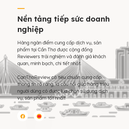
Nền tảng tiếp sức doanh
nghiệp
Hàng ngàn điểm cung cấp dịch vụ, sản
phẩm tại Cần Thơ được cộng đồng
Reviewers trải nghiệm và đánh giá khách
quan, minh bạch, chi tiết nhất.
CanThoReview có tiêu chuẩn cung cấp
thông tin rõ ràng, là cầu nối giúp hàng triệu
người dùng có được lựa chọn sử dụng dịch
vụ, sản phẩm tốt nhất!