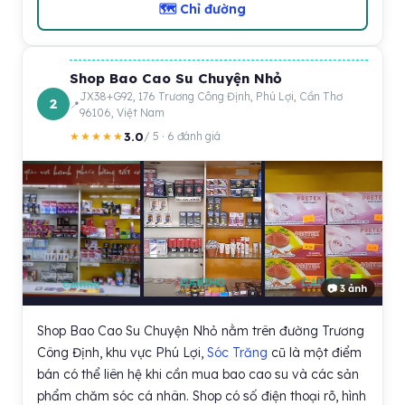
🗺 Chỉ đường
Shop Bao Cao Su Chuyện Nhỏ
JX38+G92, 176 Trương Công Định, Phú Lợi, Cần Thơ
2
96106, Việt Nam
3.0
★★★★★
/ 5 · 6 đánh giá
📷 3 ảnh
Shop Bao Cao Su Chuyện Nhỏ nằm trên đường Trương
Công Định, khu vực Phú Lợi,
Sóc Trăng
cũ là một điểm
bán có thể liên hệ khi cần mua bao cao su và các sản
phẩm chăm sóc cá nhân. Shop có số điện thoại rõ, hình