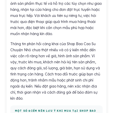
ảnh sản phẩm thực tế và hỗ trợ các tùy chọn như giao
hàng, nhận tại cửa hàng cho đơn đặt trực tuyến hoặc
mua trực tiếp. Với khách ưu tiên sự riêng tư, việc hỏi
trước qua điện thoại giúp quá trình mua hàng thoải
mái hơn, đặc biệt khi cần chọn mẫu phù hợp hoặc
muốn nhận hàng kín đáo.
Thông tin phản hồi công khai của Shop Bao Cao Su
Chuyện Nhỏ chưa thật nhiều và có ý kiến nhắc đến
việc cần rõ ràng hơn về giá, hình ảnh sản phẩm. Vì
vậy, trước khi mua, khách nên hỏi kỹ tên sản phẩm,
quy cách đóng gói, số lượng, giá bán, hạn sử dụng và
tình trạng còn hàng. Cách trao đổi trước giúp bạn chủ
động hơn, tránh nhầm mẫu hoặc phát sinh chi phí
ngoài dự kiến. Nếu đặt giao hàng, nên xác nhận địa
chỉ, thời gian nhận và cách đóng gói để bảo đảm sự
kín đáo.
MỘT SỐ ĐIỂM NÊN LƯU Ý KHI MUA TẠI SHOP BAO