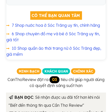
CÓ THỂ BẠN QUAN TÂM
7 Shop nước hoa ở Sóc Trăng uy tín, chính hãng
6 Shop chuyên đồ mẹ và bé ở Sóc Trăng uy tín,
giá tốt
10 Shop quần áo thời trang nữ ở Sóc Trăng đẹp,
giá mềm
MINH BẠCH
KHÁCH QUAN
CHÍNH XÁC
CanThoReview đặt ra
03
tiêu chí giúp người dùng
có quyết định sáng suốt hơn
BẠN ĐỌC
: Sẽ nhận được ưu đãi tốt hơn khi nói
"Biết đến thông tin qua Cần Thơ Review"