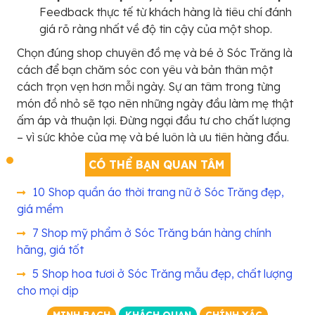
Feedback thực tế từ khách hàng là tiêu chí đánh
giá rõ ràng nhất về độ tin cậy của một shop.
Chọn đúng shop chuyên đồ mẹ và bé ở Sóc Trăng là
cách để bạn chăm sóc con yêu và bản thân một
cách trọn vẹn hơn mỗi ngày. Sự an tâm trong từng
món đồ nhỏ sẽ tạo nên những ngày đầu làm mẹ thật
ấm áp và thuận lợi. Đừng ngại đầu tư cho chất lượng
– vì sức khỏe của mẹ và bé luôn là ưu tiên hàng đầu.
CÓ THỂ BẠN QUAN TÂM
10 Shop quần áo thời trang nữ ở Sóc Trăng đẹp,
giá mềm
7 Shop mỹ phẩm ở Sóc Trăng bán hàng chính
hãng, giá tốt
5 Shop hoa tươi ở Sóc Trăng mẫu đẹp, chất lượng
cho mọi dịp
MINH BẠCH
KHÁCH QUAN
CHÍNH XÁC