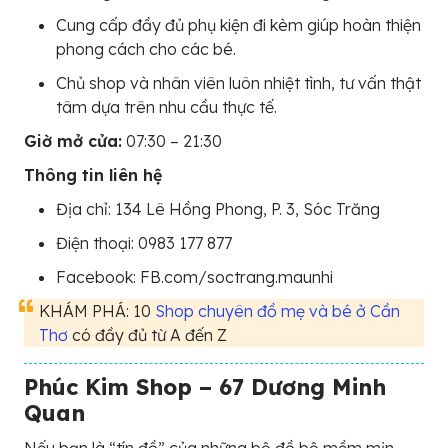
Cung cấp đầy đủ phụ kiện đi kèm giúp hoàn thiện
phong cách cho các bé.
Chủ shop và nhân viên luôn nhiệt tình, tư vấn thật
tâm dựa trên nhu cầu thực tế.
Giờ mở cửa:
07:30 – 21:30
Thông tin liên hệ
Địa chỉ: 134 Lê Hồng Phong, P. 3, Sóc Trăng
Điện thoại: 0983 177 877
Facebook: FB.com/soctrang.maunhi
KHÁM PHÁ: 10
Shop chuyên đồ mẹ và bé ở Cần
Thơ
có đầy đủ từ A đến Z
Phúc Kim Shop – 67 Dương Minh
Quan