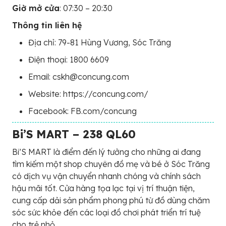
Giờ mở cửa
: 07:30 – 20:30
Thông tin liên hệ
Địa chỉ: 79-81 Hùng Vương, Sóc Trăng
Điện thoại: 1800 6609
Email: cskh@concung.com
Website: https://concung.com/
Facebook: FB.com/concung
Bi’S MART – 238 QL60
Bi’S MART là điểm đến lý tưởng cho những ai đang
tìm kiếm một shop chuyên đồ mẹ và bé ở Sóc Trăng
có dịch vụ vận chuyển nhanh chóng và chính sách
hậu mãi tốt. Cửa hàng tọa lạc tại vị trí thuận tiện,
cung cấp dải sản phẩm phong phú từ đồ dùng chăm
sóc sức khỏe đến các loại đồ chơi phát triển trí tuệ
cho trẻ nhỏ.