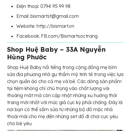
Điện thoại: 0794 95 99 98
Email: bismartst@gmail.com
Website: http://bismart.vn
Facebook: FB.com/Bismartsoctrang
Shop Huệ Baby – 33A Nguyễn
Hùng Phước
Shop Huệ Baby nổi tiếng trong cộng đồng mẹ bỉm
sữa địa phương nhờ gu thẩm mỹ tinh tế trong việc lựa
chọn quần áo cho cả mẹ và bé. Các dòng sản phẩm
tại tiệm không chỉ chú trọng vào chất lượng vải
thoáng mát mà còn cập nhật những xu hướng thời
trang mới nhất với mức giá cực kỳ phải chăng. Đây là
nơi bạn có thể sắm sửa từ những bộ đồ mặc nhà
thoải mái cho mẹ đến những set đồ đi chơi cực yêu
cho bé yêu.