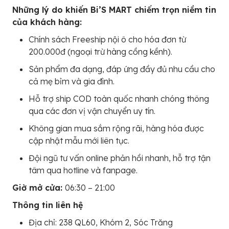
Những lý do khiến Bi’S MART chiếm trọn niềm tin
của khách hàng:
Chính sách Freeship nội ô cho hóa đơn từ
200.000đ (ngoại trừ hàng cồng kềnh).
Sản phẩm đa dạng, đáp ứng đầy đủ nhu cầu cho
cả mẹ bỉm và gia đình.
Hỗ trợ ship COD toàn quốc nhanh chóng thông
qua các đơn vị vận chuyển uy tín.
Không gian mua sắm rộng rãi, hàng hóa được
cập nhật mẫu mới liên tục.
Đội ngũ tư vấn online phản hồi nhanh, hỗ trợ tận
tâm qua hotline và fanpage.
Giờ mở cửa:
06:30 – 21:00
Thông tin liên hệ
Địa chỉ: 238 QL60, Khóm 2, Sóc Trăng