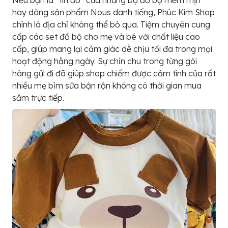
Nếu bạn là “tín đồ” của những bộ đồ bộ mềm mịn
hay dòng sản phẩm Nous danh tiếng, Phúc Kim Shop
chính là địa chỉ không thể bỏ qua. Tiệm chuyên cung
cấp các set đồ bộ cho mẹ và bé với chất liệu cao
cấp, giúp mang lại cảm giác dễ chịu tối đa trong mọi
hoạt động hằng ngày. Sự chỉn chu trong từng gói
hàng gửi đi đã giúp shop chiếm được cảm tình của rất
nhiều mẹ bỉm sữa bận rộn không có thời gian mua
sắm trực tiếp.