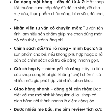
Đa dạng mặt hàng – đầy đủ từ A-Z:
Một shop
tốt thường cung cấp đầy đủ đồ sơ sinh, đồ cho
mẹ bầu, thực phẩm chức năng, bình sữa, đồ chơi,
v.v.
Nhân viên tư vấn có chuyên môn:
Tư vấn tận
tình, am hiểu sản phẩm giúp mẹ chọn đúng món
đồ cần thiết, tránh lãng phí.
Chính sách đổi/trả rõ ràng – minh bạch:
Với
sản phẩm cho bé, nếu không phù hợp hoặc bị lỗi
cần có chính sách đổi trả dễ dàng, nhanh gọn.
Giá cả hợp lý – niêm yết rõ ràng
: Hãy ưu tiên
các shop công khai giá, không “chặt chém”, có
nhiều mức giá phù hợp với nhiều phân khúc.
Giao hàng nhanh – đóng gói cẩn thận:
Đặc
biệt với mẹ mới sinh không tiện đi lại, shop có
giao hàng nội thành nhanh là điểm cộng lớn.
Được nhiều mẹ bầu, mẹ bỉm review tích cực
: