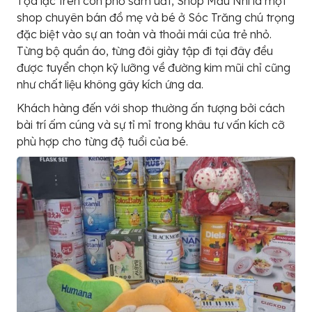
Tọa lạc trên con phố sầm uất, Shop Mẫu Nhi là một
shop chuyên bán đồ mẹ và bé ở Sóc Trăng chú trọng
đặc biệt vào sự an toàn và thoải mái của trẻ nhỏ.
Từng bộ quần áo, từng đôi giày tập đi tại đây đều
được tuyển chọn kỹ lưỡng về đường kim mũi chỉ cũng
như chất liệu không gây kích ứng da.
Khách hàng đến với shop thường ấn tượng bởi cách
bài trí ấm cúng và sự tỉ mỉ trong khâu tư vấn kích cỡ
phù hợp cho từng độ tuổi của bé.