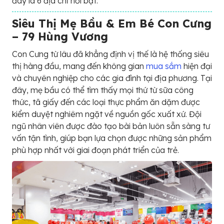
đây là 6 địa chỉ nổi bật:
Siêu Thị Mẹ Bầu & Em Bé Con Cưng
– 79 Hùng Vương
Con Cưng từ lâu đã khẳng định vị thế là hệ thống siêu
thị hàng đầu, mang đến không gian
mua sắm
hiện đại
và chuyên nghiệp cho các gia đình tại địa phương. Tại
đây, mẹ bầu có thể tìm thấy mọi thứ từ sữa công
thức, tã giấy đến các loại thực phẩm ăn dặm được
kiểm duyệt nghiêm ngặt về nguồn gốc xuất xứ. Đội
ngũ nhân viên được đào tạo bài bản luôn sẵn sàng tư
vấn tận tình, giúp bạn lựa chọn được những sản phẩm
phù hợp nhất với giai đoạn phát triển của trẻ.