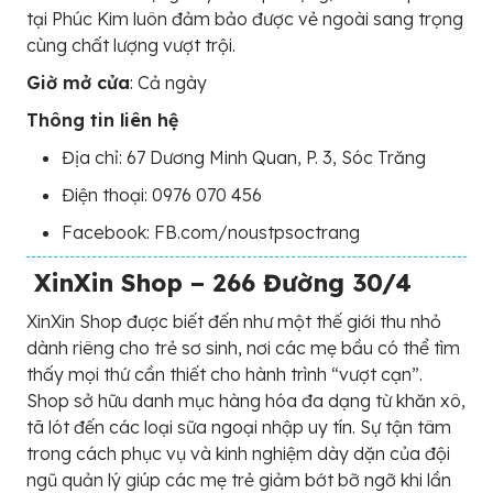
tại Phúc Kim luôn đảm bảo được vẻ ngoài sang trọng
cùng chất lượng vượt trội.
Giờ mở cửa
: Cả ngày
Thông tin liên hệ
Địa chỉ: 67 Dương Minh Quan, P. 3, Sóc Trăng
Điện thoại: 0976 070 456
Facebook: FB.com/noustpsoctrang
XinXin Shop – 266 Đường 30/4
XinXin Shop được biết đến như một thế giới thu nhỏ
dành riêng cho trẻ sơ sinh, nơi các mẹ bầu có thể tìm
thấy mọi thứ cần thiết cho hành trình “vượt cạn”.
Shop sở hữu danh mục hàng hóa đa dạng từ khăn xô,
tã lót đến các loại sữa ngoại nhập uy tín. Sự tận tâm
trong cách phục vụ và kinh nghiệm dày dặn của đội
ngũ quản lý giúp các mẹ trẻ giảm bớt bỡ ngỡ khi lần