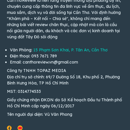
CanThoReview là nền tảng truyền thông địa phương uy tín,
chuyên cung cấp thông tin đa lĩnh vực về ẩm thực, du lịch,
mua sắm, dịch vụ và đời sống tại Cần Thơ. Với định hướng
"Khám phá – Kết nối – Chia sẻ", không chỉ mang đến
những bài viết review chân thực, cập nhật mà còn là cầu
nối giữa người dân, du khách và các đơn vị kinh doanh tại
vùng đất Tây Đô sôi động
Văn Phòng:
15 Phạm Sơn Khai, P. Tân An, Cần Thơ
Điện thoại: 093 7671 789
Email: canthoreview.vn@gmail.com
Công ty TNHH TOPAZ MEDIA
Địa chỉ trụ sở chính: 69/7 Đường Số 18, Khu phố 2, Phường
Bình Hưng Hòa, TP Hồ Chí Minh
MST: 0314774533
Giấy chứng nhận ĐKDN do Sở Kế hoạch Đầu tư Thành phố
Hồ Chí Minh cấp ngày 06/12/2017
Tên người đại diện: Vũ Văn Phong