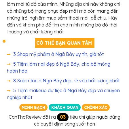
làm mới tủ đồ của mình. Những địa chỉ này không chỉ
có những bộ trang phục đẹp mắt mà còn mang đến
những trải nghiệm mua sắm thoải mái, dễ chịu. Hãy
đến và khám phá để tìm cho mình những bộ đồ thời
thượng và chất lượng nhất!
CÓ THỂ BẠN QUAN TÂM
3 Shop mỹ phẩm ở Ngã Bảy uy tín, giá tốt
5 Tiệm làm nail đẹp ở Ngã Bảy, cho bộ móng
hoàn hảo
8 Salon tóc ở Ngã Bảy đẹp, rẻ và chất lượng nhất
5 Tiệm makeup dự tiệc ở Ngã Bảy đẹp và chuyên
nghiệp nhất
MINH BẠCH
KHÁCH QUAN
CHÍNH XÁC
CanThoReview đặt ra
03
tiêu chí giúp người dùng
có quyết định sáng suốt hơn