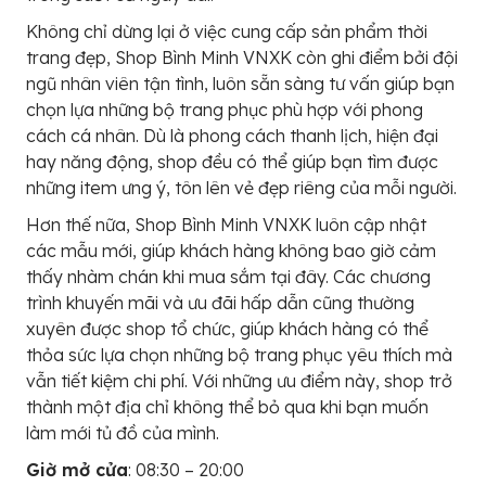
Không chỉ dừng lại ở việc cung cấp sản phẩm thời
trang đẹp, Shop Bình Minh VNXK còn ghi điểm bởi đội
ngũ nhân viên tận tình, luôn sẵn sàng tư vấn giúp bạn
chọn lựa những bộ trang phục phù hợp với phong
cách cá nhân. Dù là phong cách thanh lịch, hiện đại
hay năng động, shop đều có thể giúp bạn tìm được
những item ưng ý, tôn lên vẻ đẹp riêng của mỗi người.
Hơn thế nữa, Shop Bình Minh VNXK luôn cập nhật
các mẫu mới, giúp khách hàng không bao giờ cảm
thấy nhàm chán khi mua sắm tại đây. Các chương
trình khuyến mãi và ưu đãi hấp dẫn cũng thường
xuyên được shop tổ chức, giúp khách hàng có thể
thỏa sức lựa chọn những bộ trang phục yêu thích mà
vẫn tiết kiệm chi phí. Với những ưu điểm này, shop trở
thành một địa chỉ không thể bỏ qua khi bạn muốn
làm mới tủ đồ của mình.
Giờ mở cửa
: 08:30 – 20:00