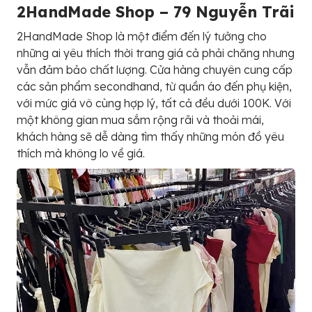
2HandMade Shop – 79 Nguyễn Trãi
2HandMade Shop là một điểm đến lý tưởng cho
những ai yêu thích thời trang giá cả phải chăng nhưng
vẫn đảm bảo chất lượng. Cửa hàng chuyên cung cấp
các sản phẩm secondhand, từ quần áo đến phụ kiện,
với mức giá vô cùng hợp lý, tất cả đều dưới 100K. Với
một không gian mua sắm rộng rãi và thoải mái,
khách hàng sẽ dễ dàng tìm thấy những món đồ yêu
thích mà không lo về giá.