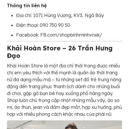
Thông tin liên hệ
Địa chỉ: 1071 Hùng Vương, KV3, Ngã Bảy
Điện thoại: 090 750 90 50
Facebook: FB.com/shopbinhminhvnxk/
Khải Hoàn Store – 26 Trần Hưng
Đạo
Khải Hoàn Store là một địa chỉ thời trang được nhiều
chị em yêu thích với thế mạnh là quần áo thời trang
nữ đa dạng mẫu mã – từ những set đồ trẻ trung năng
động đến trang phục thanh lịch dành cho những buổi
đi chơi, gặp gỡ bạn bè hay xuống phố hàng ngày.
Shop luôn chú trọng cập nhật những mẫu váy, áo sơ
mi, áo thun, jean và đầm đẹp mắt, hợp xu hướng, phù
hợp với nhiều phong cách khác nhau của phái nữ.