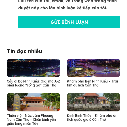
Lưu tên của tôi, email, và trang web trong trình
duyệt này cho lần bình luận kế tiếp của tôi.
Tin đọc nhiều
Cầu đi bộ Ninh Kiều: Giải mã A-Z
Khám phá Bến Ninh Kiều – Trái
biểu tượng “sống ảo” Cần Thơ
tim du lịch Cần Thơ
Thiền viện Trúc Lâm Phương
Đình Bình Thủy – Khám phá di
Nam Cần Thơ – Chốn bình yên
tích quốc gia ở Cần Thơ
giữa lòng miền Tây