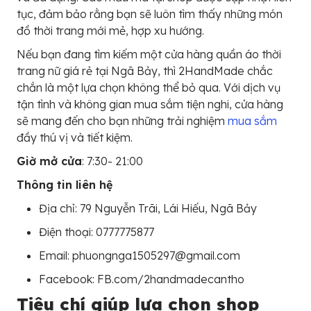
tục, đảm bảo rằng bạn sẽ luôn tìm thấy những món
đồ thời trang mới mẻ, hợp xu hướng.
Nếu bạn đang tìm kiếm một cửa hàng quần áo thời
trang nữ giá rẻ tại Ngã Bảy, thì 2HandMade chắc
chắn là một lựa chọn không thể bỏ qua. Với dịch vụ
tận tình và không gian mua sắm tiện nghi, cửa hàng
sẽ mang đến cho bạn những trải nghiệm
mua sắm
đầy thú vị và tiết kiệm.
Giờ mở cửa
: 7:30- 21:00
Thông tin liên hệ
Địa chỉ: 79 Nguyễn Trãi, Lái Hiếu, Ngã Bảy
Điện thoại: 0777775877
Email: phuongnga1505297@gmail.com
Facebook: FB.com/2handmadecantho
Tiêu chí giúp lựa chọn shop