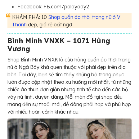
Facebook: FB.com/poloyody2
KHÁM PHÁ: 10
Shop quần áo thời trang nữ ở Vị
Thanh
đẹp, giá rẻ bất ngờ
Bình Minh VNXK – 1071 Hùng
Vương
Shop Bình Minh VNXK là cửa hàng quần áo thời trang
nữ ở Ngã Bảy khá quen thuộc với phái đẹp trên địa
bàn. Tại đây, bạn sẽ tìm thấy những bộ trang phục
luôn được cập nhật theo xu hướng mới nhất, từ những
chiếc áo thun đơn giản nhưng tinh tế cho đến các bộ
váy nữ tính, duyên dáng. Mỗi món đồ tại shop đều
mang đến sự thoải mái, dễ dàng phối hợp và phù hợp
với nhiều hoàn cảnh khác nhau.