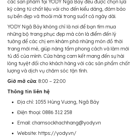
các sản phẩm tại YODY Ngã Bảy đều được chọn lựa
kỹ càng từ chất liệu vải cho đến kiểu dáng, đảm bảo
sự bền đẹp và thoải mái trong suốt cả ngày dài.
YODY Ngã Bảy không chỉ là nơi để bạn tìm mua
những bộ trang phục đẹp mà còn là điểm đến lý
tưởng để các chị em khám phá những món đồ thời
trang mới mẻ, giúp nâng tầm phong cách và làm mới
tủ đồ của mình. Cửa hàng cam kết mang đến sự hài
lòng tuyệt đối cho khách hàng với các sản phẩm chất
lượng và dịch vụ chăm sóc tận tình.
Giờ mở cửa
: 8:00 – 22:00
Thông tin liên hệ
Địa chỉ: 1055 Hùng Vương, Ngã Bảy
Điện thoại: 0886 312 258
Email: chamsockhachhang@yody.vn
Website: https://yody.vn/