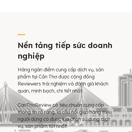
Nền tảng tiếp sức doanh
nghiệp
Hàng ngàn điểm cung cấp dịch vụ, sản
phẩm tại Cần Thơ được cộng đồng
Reviewers trải nghiệm và đánh giá khách
quan, minh bạch, chi tiết nhất.
CanThoReview có tiêu chuẩn cung cấp
thông tin rõ ràng, là cầu nối giúp hàng triệu
người dùng có được lựa chọn sử dụng dịch
vụ, sản phẩm tốt nhất!