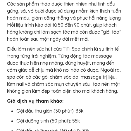
Các sản phẩm thảo dược thiên nhiên như tinh dầu
gừng, sả, vỏ bưởi được sử dụng nhằm kích thích tuần
hoàn máu, giảm căng thẳng và phục hồi năng lượng.
Mỗi liệu trình kéo dài từ 50 đến 90 phút, giúp khách
hàng không chỉ làm sạch tóc mà còn được “giải tỏa”
hoàn toàn sau một ngày dài mệt mỏi.
Điều làm nên sức hút của TiTi Spa chính là sự tinh tế
trong từng trải nghiệm. Từng động tác massage
được thực hiện nhẹ nhàng, đúng huyệt, mang đến
cảm giác dễ chịu mà khó nơi nào có được. Ngoài ra,
spa còn có các gói chăm sóc da, massage trị liệu,
làm nail và chăm sóc mụn chuyên sâu, tạo nên một
không gian làm đẹp toàn diện cho mọi khách hàng.
Giá dịch vụ tham khảo:
Gội đầu thư giãn (30 phút): 35k
Gội dưỡng sinh (50 phút): 55k
Gội đầu dưỡng sinh (60 phút): 79k