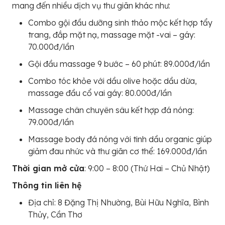
mang đến nhiều dịch vụ thư giãn khác như:
Combo gội đầu dưỡng sinh thảo mộc kết hợp tẩy
trang, đắp mặt nạ, massage mặt -vai – gáy:
70.000đ/lần
Gội đầu massage 9 bước – 60 phút: 89.000đ/lần
Combo tóc khỏe với dầu olive hoặc dầu dừa,
massage đầu cổ vai gáy: 80.000đ/lần
Massage chân chuyên sâu kết hợp đá nóng:
79.000đ/lần
Massage body đá nóng với tinh dầu organic giúp
giảm đau nhức và thư giãn cơ thể: 169.000đ/lần
Thời gian mở cửa
: 9:00 – 8:00 (Thứ Hai – Chủ Nhật)
Thông tin liên hệ
Địa chỉ: 8 Đặng Thị Nhường, Bùi Hữu Nghĩa, Bình
Thủy, Cần Thơ