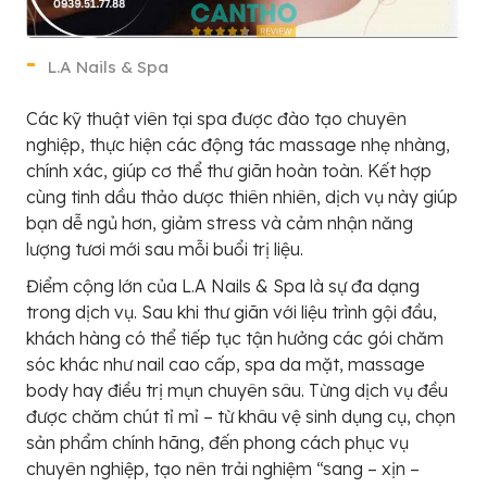
L.A Nails & Spa
Các kỹ thuật viên tại spa được đào tạo chuyên
nghiệp, thực hiện các động tác massage nhẹ nhàng,
chính xác, giúp cơ thể thư giãn hoàn toàn. Kết hợp
cùng tinh dầu thảo dược thiên nhiên, dịch vụ này giúp
bạn dễ ngủ hơn, giảm stress và cảm nhận năng
lượng tươi mới sau mỗi buổi trị liệu.
Điểm cộng lớn của L.A Nails & Spa là sự đa dạng
trong dịch vụ. Sau khi thư giãn với liệu trình gội đầu,
khách hàng có thể tiếp tục tận hưởng các gói chăm
sóc khác như nail cao cấp, spa da mặt, massage
body hay điều trị mụn chuyên sâu. Từng dịch vụ đều
được chăm chút tỉ mỉ – từ khâu vệ sinh dụng cụ, chọn
sản phẩm chính hãng, đến phong cách phục vụ
chuyên nghiệp, tạo nên trải nghiệm “sang – xịn –