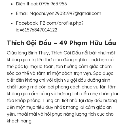
Điện thoại: 0796 963 953
Email: Ngochuyen29081997@gmail.com
Facebook: FB.com/profile.php?
id=61576847014122
Thích Gội Đầu – 49 Phạm Hữu Lầu
Giữa lòng Bình Thủy, Thích Gội Đầu nổi bật như một
không gian trị liệu thư giãn đúng nghĩa – nơi bạn có
thể gác lại mọi lo toan, tận hưởng cảm giác chăm
sóc cơ thể và tâm trí một cách trọn vẹn. Spa được
biết đến không chỉ với dịch vụ gội đầu dưỡng sinh
chất lượng mà còn bởi phong cách phục vụ tận tâm,
không gian ấm cúng và hương tinh dầu nhẹ nhàng lan
tỏa khắp phòng. Từng chi tiết nhỏ tại đây đều hướng
đến một mục tiêu duy nhất: mang lại cảm giác an
yên, thoải mái và hồi phục năng lượng tích cực cho
khách hàng.