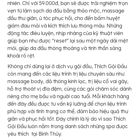
nhiên. Chỉ với 59.000đ, bạn sẽ được trải nghiệm trọn
vẹn từ làm sạch da đầu bằng thảo mộc, massage
đầu thư giãn, ủ tóc phục hồi, cho đến bấm huyệt
giảm đau mỏi và kích thích lưu thông máu. Những
động tác điêu luyện, nhịp nhàng của kỹ thuật viên
giúp bạn như được “reset” lại sau một ngày dài mệt
mỏi, giúp da đầu thông thoáng và tinh thần sảng
khoái rõ rệt.
Không chỉ dừng lại ở dịch vụ gội đầu, Thích Gội Đầu
còn mang đến các liệu trình trị liệu chuyên sâu như
massage body, đả thông kinh lạc, trị liệu cổ vai gáy,
hỗ trợ thoát vị đĩa đệm, cùng các gói chăm sóc dành
riêng cho mẹ bầu và người cao tuổi. Mỗi khách hàng
đến đây đều được tư vấn kỹ lưỡng để chọn liệu trình
phù hợp với tình trạng cơ thể, đảm bảo hiệu quả thư
giãn và phục hồi tốt. Đây chính là lý do vì sao Thích
Gội Đầu luôn nằm trong danh sách những spa được
yêu thích tại Bình Thủy.