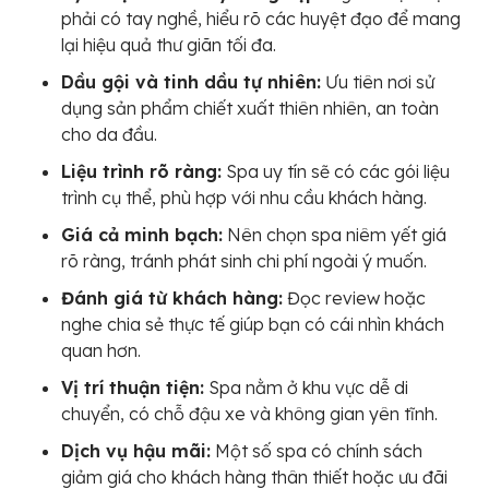
phải có tay nghề, hiểu rõ các huyệt đạo để mang
lại hiệu quả thư giãn tối đa.
Dầu gội và tinh dầu tự nhiên:
Ưu tiên nơi sử
dụng sản phẩm chiết xuất thiên nhiên, an toàn
cho da đầu.
Liệu trình rõ ràng:
Spa uy tín sẽ có các gói liệu
trình cụ thể, phù hợp với nhu cầu khách hàng.
Giá cả minh bạch:
Nên chọn spa niêm yết giá
rõ ràng, tránh phát sinh chi phí ngoài ý muốn.
Đánh giá từ khách hàng:
Đọc review hoặc
nghe chia sẻ thực tế giúp bạn có cái nhìn khách
quan hơn.
Vị trí thuận tiện:
Spa nằm ở khu vực dễ di
chuyển, có chỗ đậu xe và không gian yên tĩnh.
Dịch vụ hậu mãi:
Một số spa có chính sách
giảm giá cho khách hàng thân thiết hoặc ưu đãi