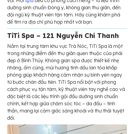
vời. Mỗi
spa
đều có phong cách riêng – từ liệu trình
dưỡng sinh chuẩn Đông y, không gian thư giãn, đến
đội ngũ kỹ thuật viên tận tâm. Hãy cùng khám phá
để tìm ra địa chỉ phù hợp nhất với bạn.
TiTi Spa – 121 Nguyễn Chí Thanh
Nằm tại trung tâm khu vực Trà Nóc, TiTi Spa là một
trong những điểm đến thư giãn quen thuộc của phái
đẹp ở Bình Thủy. Không gian spa được thiết kế nhẹ
nhàng, ấm cúng, mùi hương tinh dầu lan tỏa khắp
phòng giúp khách hàng cảm nhận sự bình yên ngay
từ bước chân đầu tiên. TiTi Spa nổi bật với phong
cách phục vụ tận tâm, kỹ thuật viên tay nghề cao và
đặc biệt là các liệu trình gội đầu dưỡng sinh chuẩn
chỉnh, kết hợp giữa chăm sóc tóc – da đầu – tinh
thần, mang lại cảm giác sảng khoái và thư thái tuyệt
đối.