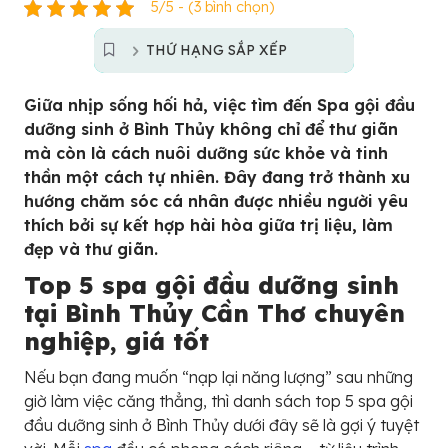
5/5 - (3 bình chọn)
THỨ HẠNG SẮP XẾP
Giữa nhịp sống hối hả, việc tìm đến Spa gội đầu
dưỡng sinh ở Bình Thủy không chỉ để thư giãn
mà còn là cách nuôi dưỡng sức khỏe và tinh
thần một cách tự nhiên. Đây đang trở thành xu
hướng chăm sóc cá nhân được nhiều người yêu
thích bởi sự kết hợp hài hòa giữa trị liệu, làm
đẹp và thư giãn.
Top 5 spa gội đầu dưỡng sinh
tại Bình Thủy Cần Thơ chuyên
nghiệp, giá tốt
Nếu bạn đang muốn “nạp lại năng lượng” sau những
giờ làm việc căng thẳng, thì danh sách top 5 spa gội
đầu dưỡng sinh ở Bình Thủy dưới đây sẽ là gợi ý tuyệt