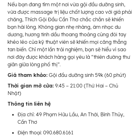
Nếu bạn đang tìm một nơi vừa gội đầu dưỡng sinh,
vừa được massage trị liệu chất lượng cao với giá phải
chăng, Thích Gội Đầu Cần Thơ chắc chắn sẽ khiến
bạn hài lòng. Không gian nhẹ nhàng, âm nhạc du
dương, hương tinh dầu thoang thoảng cùng đôi tay
khéo léo của kỹ thuật viên sẽ khiến mọi căng thẳng
tan biến. Chỉ một lần trải nghiệm, bạn sẽ hiểu vì sao
nơi đây được khách hàng gọi yêu là “thiên đường thư
giãn giữa lòng phố thị”.
Giá tham khảo:
Gội đầu dưỡng sinh 59k (60 phút)
Thời gian mở cửa:
9:45 – 21:00 (Thứ Hai – Chủ
Nhật)
Thông tin liên hệ
Địa chỉ: 49 Phạm Hữu Lầu, An Thới, Bình Thủy,
Cần Thơ
Điện thoại: 090.680.6161