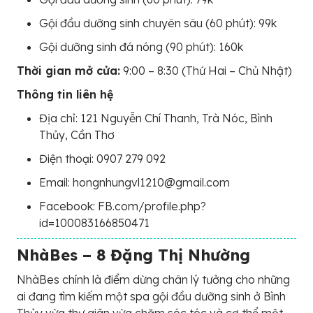
Gội đầu dưỡng sinh chuyên sâu (60 phút): 99k
Gội dưỡng sinh đá nóng (90 phút): 160k
Thời gian mở cửa:
9:00 – 8:30 (Thứ Hai – Chủ Nhật)
Thông tin liên hệ
Địa chỉ: 121 Nguyễn Chí Thanh, Trà Nóc, Bình
Thủy, Cần Thơ
Điện thoại: 0907 279 092
Email: hongnhungvl1210@gmail.com
Facebook: FB.com/profile.php?
id=100083166850471
NhàBes – 8 Đặng Thị Nhường
NhàBes chính là điểm dừng chân lý tưởng cho những
ai đang tìm kiếm một spa gội đầu dưỡng sinh ở Bình