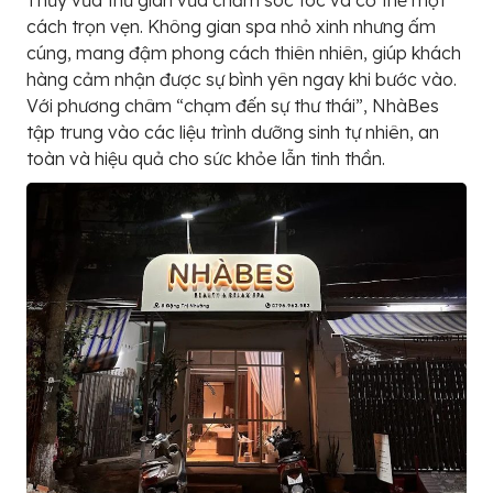
Thủy vừa thư giãn vừa chăm sóc tóc và cơ thể một
cách trọn vẹn. Không gian spa nhỏ xinh nhưng ấm
cúng, mang đậm phong cách thiên nhiên, giúp khách
hàng cảm nhận được sự bình yên ngay khi bước vào.
Với phương châm “chạm đến sự thư thái”, NhàBes
tập trung vào các liệu trình dưỡng sinh tự nhiên, an
toàn và hiệu quả cho sức khỏe lẫn tinh thần.