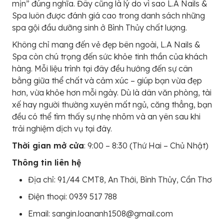
mịn” đúng nghĩa. Đây cũng là lý do vì sao L.A Nails &
Spa luôn được đánh giá cao trong danh sách những
spa gội đầu dưỡng sinh ở Bình Thủy chất lượng.
Không chỉ mang đến vẻ đẹp bên ngoài, L.A Nails &
Spa còn chú trọng đến sức khỏe tinh thần của khách
hàng. Mỗi liệu trình tại đây đều hướng đến sự cân
bằng giữa thể chất và cảm xúc – giúp bạn vừa đẹp
hơn, vừa khỏe hơn mỗi ngày. Dù là dân văn phòng, tài
xế hay người thường xuyên mất ngủ, căng thẳng, bạn
đều có thể tìm thấy sự nhẹ nhõm và an yên sau khi
trải nghiệm dịch vụ tại đây.
Thời gian mở cửa
: 9:00 – 8:30 (Thứ Hai – Chủ Nhật)
Thông tin liên hệ
Địa chỉ: 91/44 CMT8, An Thới, Bình Thủy, Cần Thơ
Điện thoại: 0939 517 788
Email: sangin.loananh1508@gmail.com