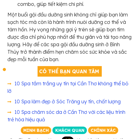
combo, giúp tiết kiệm chi phí.
Một buổi gội đầu dưỡng sinh không chỉ giúp bạn làm
sạch tóc mà còn là hành trình nuôi dưỡng cơ thể và
tâm hồn. Hy vọng những gợi ý trên sẽ giúp bạn tìm
được địa chỉ phù hợp nhất để thư giãn và tái tạo năng
lượng. Hãy để các spa gội đầu dưỡng sinh ở Bình
Thủy trở thành điểm hẹn chăm sóc sức khỏe và sắc
đẹp mỗi tuần của bạn.
CÓ THỂ BẠN QUAN TÂM
10 Spa tắm trắng uy tín tại Cần Thơ không thể bỏ
lỡ
10 Spa làm đẹp ở Sóc Trăng uy tín, chất lượng
10 Spa chăm sóc da ở Cần Thơ với các liệu trình
trẻ hóa hiệu quả
MINH BẠCH
KHÁCH QUAN
CHÍNH XÁC