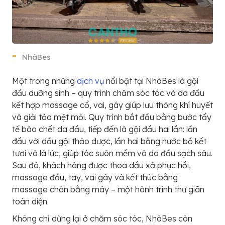
NhàBes
Một trong những
dịch vụ
nổi bật tại NhàBes là gội
đầu dưỡng sinh – quy trình chăm sóc tóc và da đầu
kết hợp massage cổ, vai, gáy giúp lưu thông khí huyết
và giải tỏa mệt mỏi. Quy trình bắt đầu bằng bước tẩy
tế bào chết da đầu, tiếp đến là gội đầu hai lần: lần
đầu với dầu gội thảo dược, lần hai bằng nước bồ kết
tươi và lá lức, giúp tóc suôn mềm và da đầu sạch sâu.
Sau đó, khách hàng được thoa dầu xả phục hồi,
massage đầu, tay, vai gáy và kết thúc bằng
massage chân bằng máy – một hành trình thư giãn
toàn diện.
Không chỉ dừng lại ở chăm sóc tóc, NhàBes còn