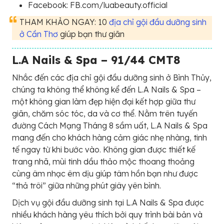
Facebook: FB.com/luabeauty.official
THAM KHẢO NGAY: 10
địa chỉ gội đầu dưỡng sinh
ở Cần Thơ
giúp bạn thư giãn
L.A Nails & Spa – 91/44 CMT8
Nhắc đến các địa chỉ gội đầu dưỡng sinh ở Bình Thủy,
chúng ta không thể không kể đến L.A Nails & Spa –
một không gian làm đẹp hiện đại kết hợp giữa thư
giãn, chăm sóc tóc, da và cơ thể. Nằm trên tuyến
đường Cách Mạng Tháng 8 sầm uất, L.A Nails & Spa
mang đến cho khách hàng cảm giác nhẹ nhàng, tinh
tế ngay từ khi bước vào. Không gian được thiết kế
trang nhã, mùi tinh dầu thảo mộc thoang thoảng
cùng âm nhạc êm dịu giúp tâm hồn bạn như được
“thả trôi” giữa những phút giây yên bình.
Dịch vụ gội đầu dưỡng sinh tại L.A Nails & Spa được
nhiều khách hàng yêu thích bởi quy trình bài bản và