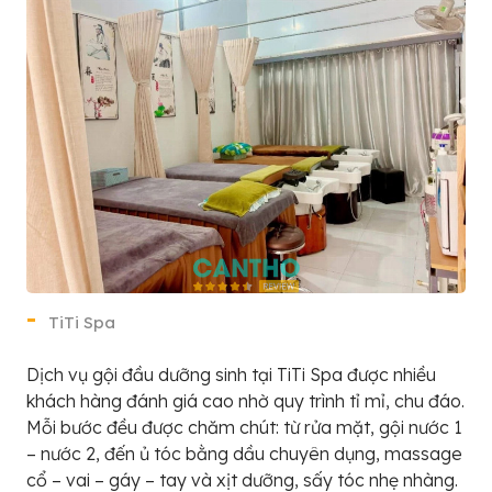
TiTi Spa
Dịch vụ gội đầu dưỡng sinh tại TiTi Spa được nhiều
khách hàng đánh giá cao nhờ quy trình tỉ mỉ, chu đáo.
Mỗi bước đều được chăm chút: từ rửa mặt, gội nước 1
– nước 2, đến ủ tóc bằng dầu chuyên dụng, massage
cổ – vai – gáy – tay và xịt dưỡng, sấy tóc nhẹ nhàng.