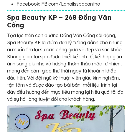
Facebook: FB.com/Lanailsspacantho
Spa Beauty KP – 268 Đồng Văn
Cống
Tọa lạc trên con đường Đồng Văn Cống sôi động,
Spa Beauty KP là điểm đến lý tưởng dành cho những
ai muốn tìm lại sự cân bằng giữa vẻ đẹp và sức khỏe.
Không gian tại spa được thiết kế tinh tế, kết hợp giữa
ánh sáng dịu nhẹ và hương thơm thảo mộc tự nhiên,
mang đến cảm giác thư thái ngay từ khoảnh khắc
đầu tiên. Với đội ngũ kỹ thuật viên giàu kinh nghiệm,
tận tâm và được đào tạo bài bản, mỗi liệu trình tại
đây đều hướng đến mục tiêu mang lại hiệu quả tối đa
và sự hài lòng tuyệt đối cho khách hàng.