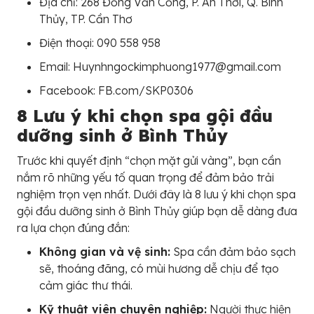
Địa chỉ: 268 Đồng Văn Cống, P. An Thới, Q. Bình
Thủy, TP. Cần Thơ
Điện thoại: 090 558 958
Email: Huynhngockimphuong1977@gmail.com
Facebook: FB.com/SKP0306
8 Lưu ý khi chọn spa gội đầu
dưỡng sinh ở Bình Thủy
Trước khi quyết định “chọn mặt gửi vàng”, bạn cần
nắm rõ những yếu tố quan trọng để đảm bảo trải
nghiệm trọn vẹn nhất. Dưới đây là 8 lưu ý khi chọn spa
gội đầu dưỡng sinh ở Bình Thủy giúp bạn dễ dàng đưa
ra lựa chọn đúng đắn:
Không gian và vệ sinh:
Spa cần đảm bảo sạch
sẽ, thoáng đãng, có mùi hương dễ chịu để tạo
cảm giác thư thái.
Kỹ thuật viên chuyên nghiệp:
Người thực hiện