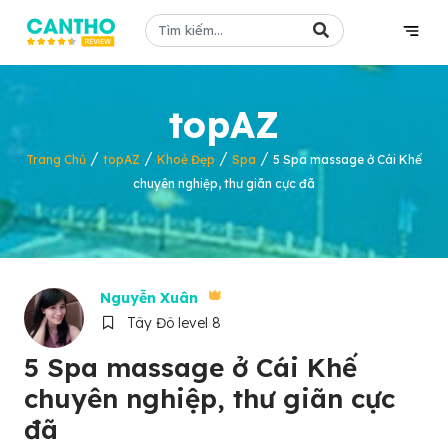
topAZ
/
/
/
/
Trang Chủ
topAZ
Khoẻ Đẹp
Spa
5 Spa massage ở Cái Khế
chuyên nghiệp, thư giãn cực đã
Nguyễn Xuân
Tây Đô level 8
5 Spa massage ở Cái Khế
chuyên nghiệp, thư giãn cực
đã