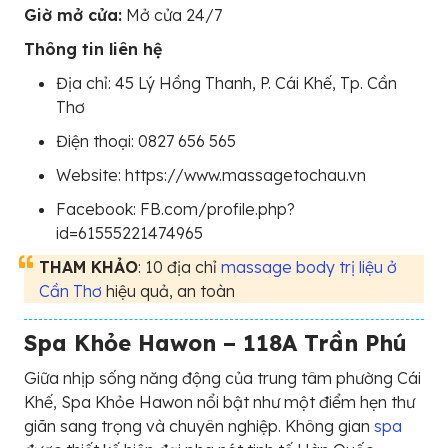
Giờ mở cửa:
Mở cửa 24/7
Thông tin liên hệ
Địa chỉ: 45 Lý Hồng Thanh, P. Cái Khế, Tp. Cần
Thơ
Điện thoại: 0827 656 565
Website: https://www.massagetochau.vn
Facebook: FB.com/profile.php?
id=61555221474965
THAM KHẢO
: 10 địa chỉ
massage body trị liệu ở
Cần Thơ
hiệu quả, an toàn
Spa Khỏe Hawon – 118A Trần Phú
Giữa nhịp sống năng động của trung tâm phường Cái
Khế, Spa Khỏe Hawon nổi bật như một điểm hẹn thư
giãn sang trọng và chuyên nghiệp. Không gian
spa