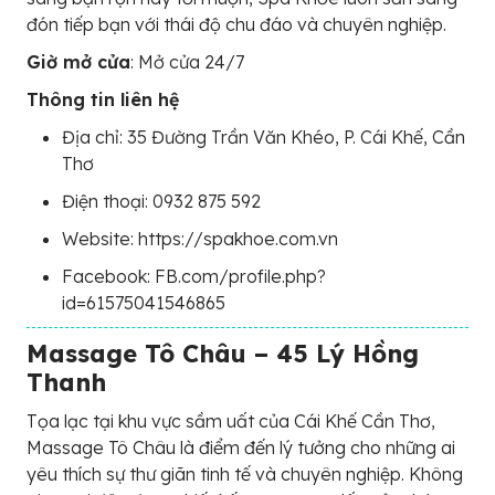
đón tiếp bạn với thái độ chu đáo và chuyên nghiệp.
Giờ mở cửa
: Mở cửa 24/7
Thông tin liên hệ
Địa chỉ: 35 Đường Trần Văn Khéo, P. Cái Khế, Cần
Thơ
Điện thoại: 0932 875 592
Website: https://spakhoe.com.vn
Facebook: FB.com/profile.php?
id=61575041546865
Massage Tô Châu – 45 Lý Hồng
Thanh
Tọa lạc tại khu vực sầm uất của Cái Khế Cần Thơ,
Massage Tô Châu là điểm đến lý tưởng cho những ai
yêu thích sự thư giãn tinh tế và chuyên nghiệp. Không