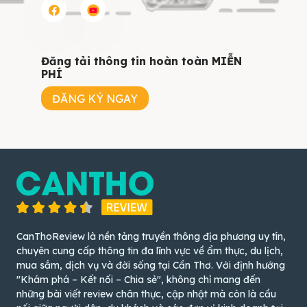
Đăng tải thông tin hoàn toàn MIỄN
PHÍ
ĐĂNG KÝ NGAY
CanThoReview là nền tảng truyền thông địa phương uy tín,
chuyên cung cấp thông tin đa lĩnh vực về ẩm thực, du lịch,
mua sắm, dịch vụ và đời sống tại Cần Thơ. Với định hướng
"Khám phá – Kết nối – Chia sẻ", không chỉ mang đến
những bài viết review chân thực, cập nhật mà còn là cầu