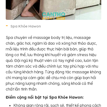
Spa Khỏe Hawon
Spa chuyên về massage body trị liệu, massage
chân, giác hơi, ngâm lá dao và xông hơi thảo dược,
mỗi liệu trình đều được thực hiện bài bản, giúp thả
lỏng cơ thể, lưu thông khí huyết và giảm stress hiệu
quả. Đội ngũ kỹ thuật viên có tay nghề cao, luôn tận
tâm chăm sóc và điều chỉnh lực tay phù hợp với nhu
cầu từng khách hàng. Từng động tác massage không
chỉ mang lại cảm giác dễ chịu mà còn giúp bạn hồi
phục năng lượng nhanh chóng, sảng khoái cả thể
chất lẫn tinh thần.
Điểm cộng nổi bật tại Spa Khỏe Hawon:
Không gian rộng rãi, sạch sẽ, thiết kế phong cách