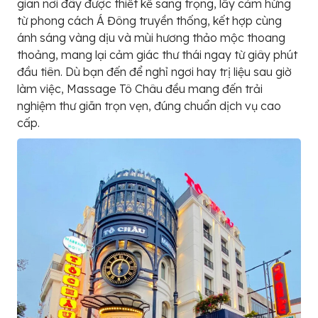
gian nơi đây được thiết kế sang trọng, lấy cảm hứng
từ phong cách Á Đông truyền thống, kết hợp cùng
ánh sáng vàng dịu và mùi hương thảo mộc thoang
thoảng, mang lại cảm giác thư thái ngay từ giây phút
đầu tiên. Dù bạn đến để nghỉ ngơi hay trị liệu sau giờ
làm việc, Massage Tô Châu đều mang đến trải
nghiệm thư giãn trọn vẹn, đúng chuẩn dịch vụ cao
cấp.