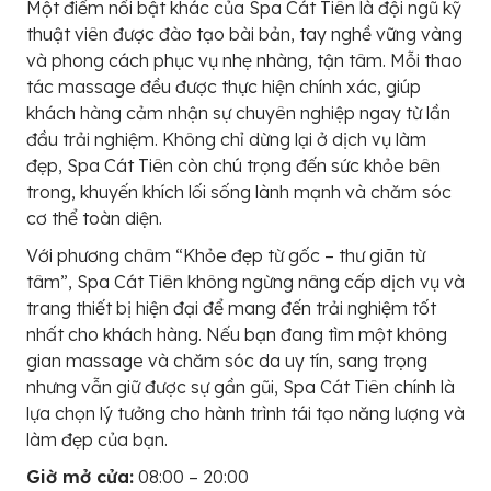
Một điểm nổi bật khác của Spa Cát Tiên là đội ngũ kỹ
thuật viên được đào tạo bài bản, tay nghề vững vàng
và phong cách phục vụ nhẹ nhàng, tận tâm. Mỗi thao
tác massage đều được thực hiện chính xác, giúp
khách hàng cảm nhận sự chuyên nghiệp ngay từ lần
đầu trải nghiệm. Không chỉ dừng lại ở dịch vụ làm
đẹp, Spa Cát Tiên còn chú trọng đến sức khỏe bên
trong, khuyến khích lối sống lành mạnh và chăm sóc
cơ thể toàn diện.
Với phương châm “Khỏe đẹp từ gốc – thư giãn từ
tâm”, Spa Cát Tiên không ngừng nâng cấp dịch vụ và
trang thiết bị hiện đại để mang đến trải nghiệm tốt
nhất cho khách hàng. Nếu bạn đang tìm một không
gian massage và chăm sóc da uy tín, sang trọng
nhưng vẫn giữ được sự gần gũi, Spa Cát Tiên chính là
lựa chọn lý tưởng cho hành trình tái tạo năng lượng và
làm đẹp của bạn.
Giờ mở cửa:
08:00 – 20:00