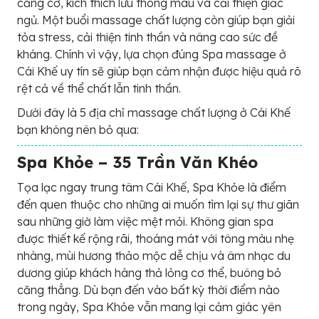
căng cơ, kích thích lưu thông máu và cải thiện giấc
ngủ. Một buổi massage chất lượng còn giúp bạn giải
tỏa stress, cải thiện tinh thần và nâng cao sức đề
kháng. Chính vì vậy, lựa chọn đúng Spa massage ở
Cái Khế uy tín sẽ giúp bạn cảm nhận được hiệu quả rõ
rệt cả về thể chất lẫn tinh thần.
Dưới đây là 5 địa chỉ massage chất lượng ở Cái Khế
bạn không nên bỏ qua:
Spa Khỏe – 35 Trần Văn Khéo
Tọa lạc ngay trung tâm Cái Khế, Spa Khỏe là điểm
đến quen thuộc cho những ai muốn tìm lại sự thư giãn
sau những giờ làm việc mệt mỏi. Không gian spa
được thiết kế rộng rãi, thoáng mát với tông màu nhẹ
nhàng, mùi hương thảo mộc dễ chịu và âm nhạc du
dương giúp khách hàng thả lỏng cơ thể, buông bỏ
căng thẳng. Dù bạn đến vào bất kỳ thời điểm nào
trong ngày, Spa Khỏe vẫn mang lại cảm giác yên