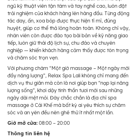
ngũ kỹ thuật viên tận tâm và tay nghề cao, luôn đặt
trải nghiệm của khách hàng lên hàng đầu. Từng động
tác day, ấn, xoa bóp được thực hiện tỉ mỉ, đúng
huyệt, giúp cơ thể thả lỏng hoàn toàn. Không chỉ vậy,
nhân viên còn được đào tạo bài bản về kỹ năng giao
tiếp, luôn giữ thái độ lịch sự, chu đáo và chuyên
nghiệp — khiến khách hàng cảm thấy được tôn trọng
và chăm sóc trọn vẹn.
Với phương châm “Một giờ massage – Một ngày mới
đầy năng lượng”, Relax Spa Lali không chỉ mang đến
dịch vụ thư giãn mà còn là nơi giúp bạn “nạp lại năng
lượng sống”, khơi dậy tinh thần tươi mới sau những
ngày dài mệt mỏi. Đây chắc chắn là địa chỉ spa
massage ở Cái Khế mà bất kỳ ai yêu thích sự chăm
sóc và an yên đều nên ghé thử ít nhất một lần.
Giờ mở cửa:
08:00 – 20:00
Thông tin liên hệ