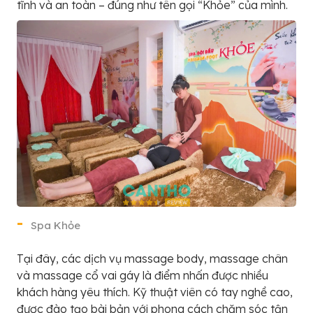
tĩnh và an toàn – đúng như tên gọi “Khỏe” của mình.
Spa Khỏe
Tại đây, các dịch vụ massage body, massage chân
và massage cổ vai gáy là điểm nhấn được nhiều
khách hàng yêu thích. Kỹ thuật viên có tay nghề cao,
được đào tạo bài bản với phong cách chăm sóc tận