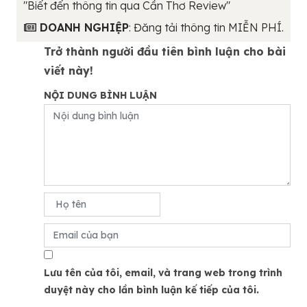
"Biết đến thông tin qua Cần Thơ Review"
DOANH NGHIỆP
: Đăng tải thông tin MIỄN PHÍ.
Trở thành người đầu tiên bình luận cho bài
viết này!
NỘI DUNG BÌNH LUẬN
Lưu tên của tôi, email, và trang web trong trình
duyệt này cho lần bình luận kế tiếp của tôi.