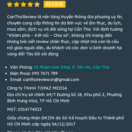
CanThoReview là nền tảng truyền thông địa phương uy tín,
chuyên cung cấp thông tin đa lĩnh vực về ẩm thực, du lịch,
mua sắm, dịch vụ và đời sống tại Cần Thơ. Với định hướng
"Khám phá – Kết nối – Chia sẻ", không chỉ mang đến
những bài viết review chân thực, cập nhật mà còn là cầu
nối giữa người dân, du khách và các đơn vị kinh doanh tại
vùng đất Tây Đô sôi động
Văn Phòng:
15 Phạm Sơn Khai, P. Tân An, Cần Thơ
Điện thoại: 093 7671 789
Email: canthoreview.vn@gmail.com
Công ty TNHH TOPAZ MEDIA
Địa chỉ trụ sở chính: 69/7 Đường Số 18, Khu phố 2, Phường
Bình Hưng Hòa, TP Hồ Chí Minh
MST: 0314774533
Giấy chứng nhận ĐKDN do Sở Kế hoạch Đầu tư Thành phố
Hồ Chí Minh cấp ngày 06/12/2017