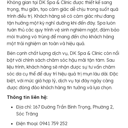
Không gian tại DK Spa & Clinic được thiết kế sang
trọng, thư giãn, tạo cảm giác dễ chịu trong suốt quá
trình điều trị. Khách hàng sẽ có cảm giác như đang
tận hưởng một kỳ nghỉ dưỡng khi đến đây. Spa luôn
tuân thủ các quy trình vệ sinh nghiêm ngặt, đảm bảo
môi trường vô trùng để mang đến cho khách hàng
một trải nghiệm an toàn và hiệu quả.
Bên cạnh chất lượng dịch vụ, DK Spa & Clinic còn nổi
bật với chính sách chăm sóc hậu mãi tận tâm. Sau
liệu trình, khách hàng sẽ nhận được sự tư vấn chăm
sóc da cụ thể để duy trì hiệu quả trị mụn lâu dài. Đặc
biệt, với mức giá hợp lý, dịch vụ tại đây ngày càng
được đông đảo khách hàng tin tưởng và lựa chọn.
Thông tin liên hệ:
Địa chỉ: 167 Đường Trần Bình Trọng, Phường 2,
Sóc Trăng
Điện thoại: 0941 759 252