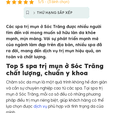
5/5 - (3 bình chọn)
THỨ HẠNG SẮP XẾP
Các spa trị mụn ở Sóc Trăng được nhiều người
tìm đến với mong muốn sở hữu làn da khỏe
mạnh, mịn màng. Với sự phát triển mạnh mẽ
của ngành làm đẹp trên địa bàn, nhiều spa đã
ra đời, mang đến dịch vụ trị mụn hiệu quả, an
toàn và chất lượng.
Top 5 spa trị mụn ở Sóc Trăng
chất lượng, chuẩn y khoa
Chăm sóc da mụn là một quá trình không hề đơn giản
và cần sự chuyên nghiệp cao từ các spa. Tại spa trị
mụn ở Sóc Trăng, mỗi cơ sở đều có những phương
pháp điều trị mụn riêng biệt, giúp khách hàng có thể
lựa chọn được
dịch vụ
phù hợp với tình trạng da của
mình.