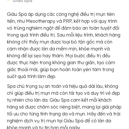
Giàu Spa
Giàu Spa áp dụng các công nghệ điều trị mụn tiên
tiến, như Mesotherapy và PRP, kết hợp với quy trình
vô trùng nghiêm ngặt để đảm bảo an toàn tuyệt đối
trong quá trình điều trị. Sau mỗi liệu trình, khách hàng
không chỉ thấy mụn được loại bỏ tận gốc mà còn
cảm nhận được làn da mềm mịn, khỏe mạnh và
không để lại sẹo hay thâm. Mọi bước điều trị đều
được thực hiện trong không gian thư giãn, tạo cảm
giác thoải mái, giúp bạn hoàn toàn yên tâm trong
suốt quá trình làm đẹp.
Spa chú trọng sự an toàn và hiệu quả dài lâu, không
chỉ giúp điều trị mụn mà còn tái tạo và duy trì vẻ đẹp
tự nhiên cho làn da. Giàu Spa cam kết mỗi khách
hàng sẽ được chăm sóc riêng biệt, mang lại giải pháp
tối ưu cho từng tình trạng da và mụn. Hãy đến và trải
nghiệm dịch vụ trị mụn tại Giàu Spa để có làn da
khỏe mạnh và tự tin hơn mỗi ngày.