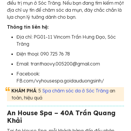
điều trị mụn ở Sóc Trăng. Nếu bạn đang tìm kiếm một
địa chỉ uy tín để chăm sóc da mụn, đây chắc chắn là
lựa chọn lý tưởng dành cho bạn.
Thông tin liên hệ:
Địa chỉ: PG01-11 Vincom Trần Hưng Đạo, Sóc
Trăng
Điện thoại: 090 725 76 78
Email: tranthaovy.005200@gmail.com
Facebook:
FB.com/vyhousespa.goidauduongsinh/
KHÁM PHÁ
: 5
Spa chăm sóc da ở Sóc Trăng
an
toàn, hiệu quả
An House Spa – 40A Trần Quang
Khải
Tại An House Spa, mỗi khách hàng đến đều nhận