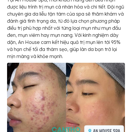
được liệu trình trị mụn cá nhân hóa và chi tiết. Đội ngũ
chuyên gia da liễu tận tâm của spa sẽ thăm khám và
đánh giá tình trạng da, từ đó lựa chọn phương pháp
điều trị phù hợp nhất với từng loại mụn như mụn đầu
đen, mụn viêm hay mụn nang. Với kinh nghiệm dày
dặn, An House cam kết hiệu quả trị mụn lên tới 95%
và hạn chế tối đa thâm sẹo, giúp làn da bạn trở lại
mịn màng và khỏe mạnh.