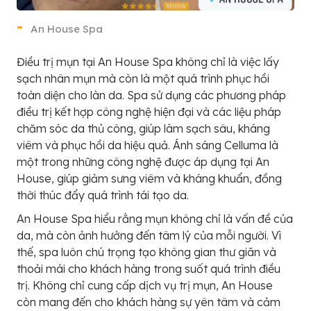
An House Spa
Điều trị mụn tại An House Spa không chỉ là việc lấy
sạch nhân mụn mà còn là một quá trình phục hồi
toàn diện cho làn da. Spa sử dụng các phương pháp
điều trị kết hợp công nghệ hiện đại và các liệu pháp
chăm sóc da thủ công, giúp làm sạch sâu, kháng
viêm và phục hồi da hiệu quả. Ánh sáng Celluma là
một trong những công nghệ được áp dụng tại An
House, giúp giảm sưng viêm và kháng khuẩn, đồng
thời thúc đẩy quá trình tái tạo da.
An House Spa hiểu rằng mụn không chỉ là vấn đề của
da, mà còn ảnh hưởng đến tâm lý của mỗi người. Vì
thế, spa luôn chú trọng tạo không gian thư giãn và
thoải mái cho khách hàng trong suốt quá trình điều
trị. Không chỉ cung cấp dịch vụ trị mụn, An House
còn mang đến cho khách hàng sự yên tâm và cảm