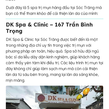
Dưới đây là 5 spa trị mụn hàng đầu tại Sóc Trăng mà
bạn có thể tham khảo để cải thiện làn da của mình:
DK Spa & Clinic – 167 Trần Bình
Trọng
DK Spa & Clinic tại Sóc Trăng được biết đến là một
trong những địa chỉ uy tín trong việc trị mụn với
phương pháp an toàn, hiệu quả. Spa sở hữu đội ngũ
bác sĩ da liễu dày dặn kinh nghiệm, giúp khách hàng
cảm thấy yên tâm khi điều trị. Các liệu trình trị mụn tại
đây không chỉ giúp làm sạch mụn mà còn cải thiện
làn da từ sâu bên trong, mang lại làn da sáng khỏe,
mịn màng.