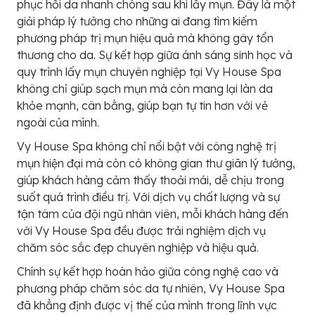
phục hồi da nhanh chóng sau khi lấy mụn. Đây là một
giải pháp lý tưởng cho những ai đang tìm kiếm
phương pháp trị mụn hiệu quả mà không gây tổn
thương cho da. Sự kết hợp giữa ánh sáng sinh học và
quy trình lấy mụn chuyên nghiệp tại Vy House Spa
không chỉ giúp sạch mụn mà còn mang lại làn da
khỏe mạnh, cân bằng, giúp bạn tự tin hơn với vẻ
ngoài của mình.
Vy House Spa không chỉ nổi bật với công nghệ trị
mụn hiện đại mà còn có không gian thư giãn lý tưởng,
giúp khách hàng cảm thấy thoải mái, dễ chịu trong
suốt quá trình điều trị. Với dịch vụ chất lượng và sự
tận tâm của đội ngũ nhân viên, mỗi khách hàng đến
với Vy House Spa đều được trải nghiệm dịch vụ
chăm sóc sắc đẹp chuyên nghiệp và hiệu quả.
Chính sự kết hợp hoàn hảo giữa công nghệ cao và
phương pháp chăm sóc da tự nhiên, Vy House Spa
đã khẳng định được vị thế của mình trong lĩnh vực