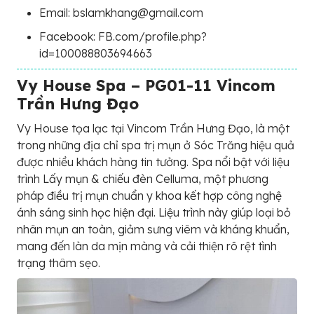
Email: bslamkhang@gmail.com
Facebook: FB.com/profile.php?
id=100088803694663
Vy House Spa – PG01-11 Vincom
Trần Hưng Đạo
Vy House tọa lạc tại Vincom Trần Hưng Đạo, là một
trong những địa chỉ spa trị mụn ở Sóc Trăng hiệu quả
được nhiều khách hàng tin tưởng. Spa nổi bật với liệu
trình Lấy mụn & chiếu đèn Celluma, một phương
pháp điều trị mụn chuẩn y khoa kết hợp công nghệ
ánh sáng sinh học hiện đại. Liệu trình này giúp loại bỏ
nhân mụn an toàn, giảm sưng viêm và kháng khuẩn,
mang đến làn da mịn màng và cải thiện rõ rệt tình
trạng thâm sẹo.