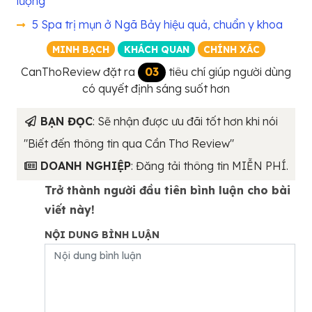
lượng
5 Spa trị mụn ở Ngã Bảy hiệu quả, chuẩn y khoa
MINH BẠCH
KHÁCH QUAN
CHÍNH XÁC
CanThoReview đặt ra
03
tiêu chí giúp người dùng
có quyết định sáng suốt hơn
BẠN ĐỌC
: Sẽ nhận được ưu đãi tốt hơn khi nói
"Biết đến thông tin qua Cần Thơ Review"
DOANH NGHIỆP
: Đăng tải thông tin MIỄN PHÍ.
Trở thành người đầu tiên bình luận cho bài
viết này!
NỘI DUNG BÌNH LUẬN