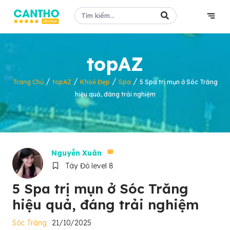
topAZ
/
/
/
/
Trang Chủ
topAZ
Khoẻ Đẹp
Spa
5 Spa trị mụn ở Sóc Trăng
hiệu quả, đáng trải nghiệm
Nguyễn Xuân
Tây Đô level 8
5 Spa trị mụn ở Sóc Trăng
hiệu quả, đáng trải nghiệm
Sóc Trăng
21/10/2025