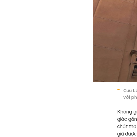
Cuu L
với p
Không gi
giác gần
chất thơ
giữ được