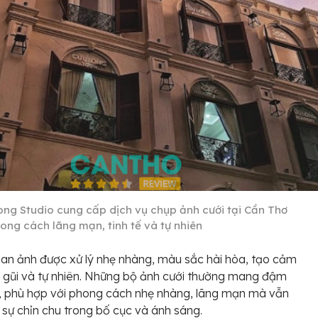
ong Studio cung cấp dịch vụ chụp ảnh cưới tại Cần Thơ
hong cách lãng mạn, tinh tế và tự nhiên
an ảnh được xử lý nhẹ nhàng, màu sắc hài hòa, tạo cảm
 gũi và tự nhiên. Những bộ ảnh cưới thường mang đậm
, phù hợp với phong cách nhẹ nhàng, lãng mạn mà vẫn
 sự chỉn chu trong bố cục và ánh sáng.