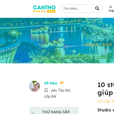
to
/
Trang Chủ
topAZ
10 s
Võ Như
yêu Tây Đô
giúp
cấp 8A
TP Cần T
Studio 
THỨ HẠNG SẮP