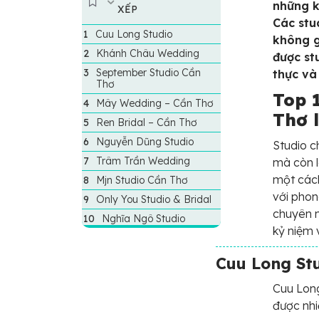
những k
XẾP
Các stu
Cuu Long Studio
không g
Khánh Châu Wedding
được st
September Studio Cần
thực và
Thơ
Top 
Mây Wedding – Cần Thơ
Thơ 
Ren Bridal – Cần Thơ
Nguyễn Dũng Studio
Studio c
Trâm Trần Wedding
mà còn l
một cách
Mjn Studio Cần Thơ
với phon
Only You Studio & Bridal
chuyên n
Nghĩa Ngô Studio
kỷ niệm 
Cuu Long St
Cuu Long
được nhi