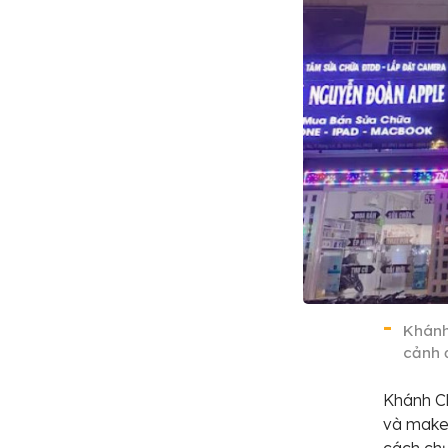
Khánh
cảnh đ
Khánh Ch
và makeu