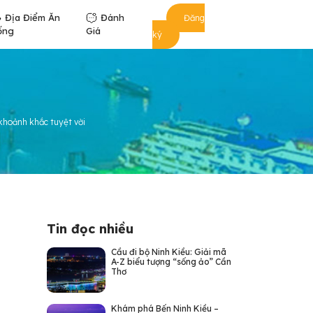
Địa Điểm Ăn
Đánh
Đăng
ống
Giá
ký
 khoảnh khắc tuyệt vời
Tin đọc nhiều
Cầu đi bộ Ninh Kiều: Giải mã
A-Z biểu tượng “sống ảo” Cần
Thơ
Khám phá Bến Ninh Kiều –