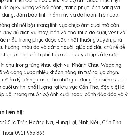
p ảnh hiện đại lẫn cổ điển. Mỗi bộ ảnh được thực hiện
huẩn bị kỹ lưỡng về bối cảnh, trang phục, ánh sáng và
 dáng, đảm bảo tính thẩm mỹ và độ hoàn thiện cao.
hông chỉ nổi bật trong lĩnh vực chụp ảnh cưới mà còn
 đầy đủ dịch vụ may, bán và cho thuê áo cưới, vest và
Các mẫu trang phục được cập nhật thường xuyên, phù
xu hướng, màu da và dáng người, giúp cô dâu chú rể dễ
 chọn phong cách phù hợp cho ngày chụp và lễ cưới.
hỉn chu trong từng khâu dịch vụ, Khánh Châu Wedding
ã và đang được nhiều khách hàng tin tưởng lựa chọn.
ịa điểm lý tưởng dành cho những ai đang tìm kiếm studio
 cưới uy tín, chất lượng tại khu vực Cần Thơ, đặc biệt là
ặp đôi mong muốn bộ ảnh cưới ngoại cảnh độc đáo và ý
n liên hệ:
chỉ: 51c Trần Hoàng Na, Hưng Lợi, Ninh Kiều, Cần Thơ
 thoại: 0911 953 833