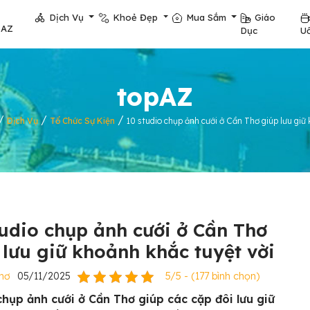
Dịch Vụ
Khoẻ Đẹp
Mua Sắm
Giáo
pAZ
Dục
U
topAZ
/
/
/
Dịch Vụ
Tổ Chức Sự Kiện
10 studio chụp ảnh cưới ở Cần Thơ giúp lưu giữ
tudio chụp ảnh cưới ở Cần Thơ
 lưu giữ khoảnh khắc tuyệt vời
hơ
05/11/2025
5/5 - (177 bình chọn)
chụp ảnh cưới ở Cần Thơ giúp các cặp đôi lưu giữ