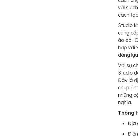
cách chụ
với sự c
cách tạo
Studio k
cung cấp
áo dài. 
hợp với 
dàng lựa
Với sự c
Studio đ
Đây là đ
chụp ảnh
những c
nghĩa.
Thông ti
Địa 
Điện