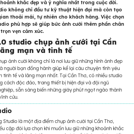
hoảnh khắc đẹp và ý nghĩa nhất trong cuộc đời.
dio không chỉ đầu tư kỹ thuật hiện đại mà còn tạo
ian thoải mái, tự nhiên cho khách hàng. Việc chọn
udio phù hợp sẽ giúp bức ảnh cưới thêm phần chân
 trọn vẹn cảm xúc.
10 studio chụp ảnh cưới tại Cần
lãng mạn và tinh tế
hụp ảnh cưới không chỉ là nơi lưu giữ những hình ảnh đẹp
à người bạn đồng hành giúp kể lại câu chuyện tình yêu
 tinh tế và lãng mạn nhất. Tại Cần Thơ, có nhiều studio
g cách độc đáo, trang thiết bị hiện đại và đội ngũ
ghiệp, sẵn sàng biến những giây phút ngọt ngào thành
vĩnh cửu.
udio
 Studio là một địa điểm chụp ảnh cưới tại Cần Thơ,
ều cặp đôi lựa chọn khi muốn lưu giữ những khoảnh khắc