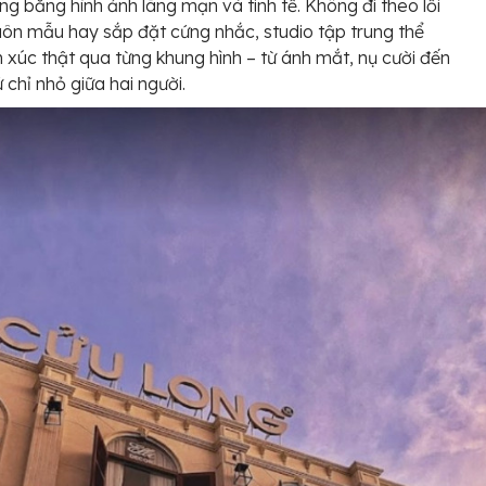
ng bằng hình ảnh lãng mạn và tinh tế. Không đi theo lối
ôn mẫu hay sắp đặt cứng nhắc, studio tập trung thể
 xúc thật qua từng khung hình – từ ánh mắt, nụ cười đến
 chỉ nhỏ giữa hai người.