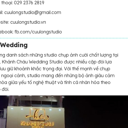
 thoại: 029 2376 2819
il: cuulongstudio@gmail.com
ite: cuulongstudio.vn
ebook: fb.com/cuulongstudio
 Wedding
g danh sách những studio chụp ảnh cưới chất lượng tại
 Khánh Châu Wedding Studio được nhiều cặp đôi lựa
lưu giữ khoảnh khắc trọng đại. Với thế mạnh về chụp
i ngoại cảnh, studio mang đến những bộ ảnh giàu cảm
 hòa giữa yếu tố nghệ thuật và tính cá nhân hóa theo
 đôi.