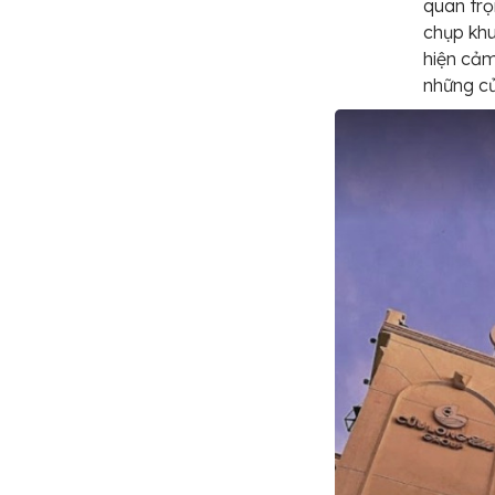
quan trọ
chụp khu
hiện cảm
những cử