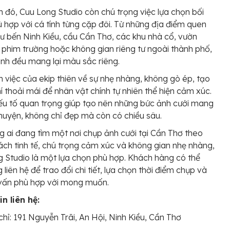
 đó, Cuu Long Studio còn chú trọng việc lựa chọn bối
 hợp với cá tính từng cặp đôi. Từ những địa điểm quen
ư bến Ninh Kiều, cầu Cần Thơ, các khu nhà cổ, vườn
 phim trường hoặc không gian riêng tư ngoài thành phố,
nh đều mang lại màu sắc riêng.
 việc của ekip thiên về sự nhẹ nhàng, không gò ép, tạo
í thoải mái để nhân vật chính tự nhiên thể hiện cảm xúc.
ếu tố quan trọng giúp tạo nên những bức ảnh cưới mang
chuyện, không chỉ đẹp mà còn có chiều sâu.
g ai đang tìm một nơi chụp ảnh cưới tại Cần Thơ theo
ch tinh tế, chú trọng cảm xúc và không gian nhẹ nhàng,
 Studio là một lựa chọn phù hợp. Khách hàng có thể
 liên hệ để trao đổi chi tiết, lựa chọn thời điểm chụp và
 vấn phù hợp với mong muốn.
n liên hệ:
chỉ: 191 Nguyễn Trãi, An Hội, Ninh Kiều, Cần Thơ