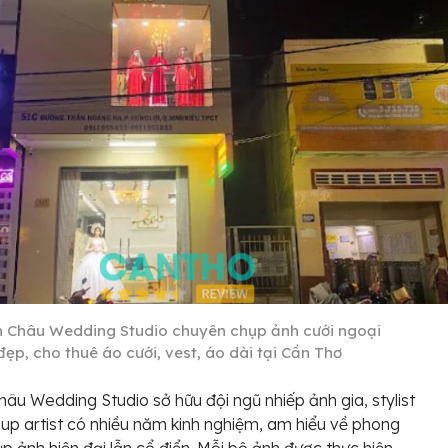
 Châu Wedding Studio chuyên chụp ảnh cưới ngoại
ẹp, cho thuê áo cưới, vest, áo dài tại Cần Thơ
âu Wedding Studio sở hữu đội ngũ nhiếp ảnh gia, stylist
p artist có nhiều năm kinh nghiệm, am hiểu về phong