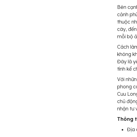
Bên cạnh
cảnh phù
thuộc nh
cây, đến
mỗi bộ ả
Cách làm
không kh
Đây là y
tính kể 
Với nhữn
phong cá
Cuu Long
chủ động
nhận tư
Thông ti
Địa 