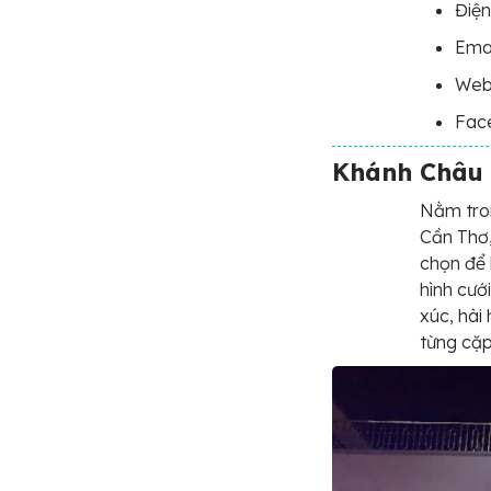
Điện
Ema
Webs
Fac
Khánh Châu
Nằm tron
Cần Thơ,
chọn để 
hình cướ
xúc, hài
từng cặp