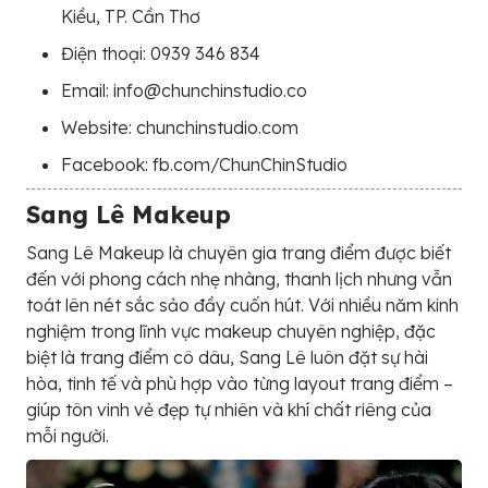
Kiều, TP. Cần Thơ
Điện thoại: 0939 346 834
Email: info@chunchinstudio.co
Website: chunchinstudio.com
Facebook: fb.com/ChunChinStudio
Sang Lê Makeup
Sang Lê Makeup là chuyên gia trang điểm được biết
đến với phong cách nhẹ nhàng, thanh lịch nhưng vẫn
toát lên nét sắc sảo đầy cuốn hút. Với nhiều năm kinh
nghiệm trong lĩnh vực makeup chuyên nghiệp, đặc
biệt là trang điểm cô dâu, Sang Lê luôn đặt sự hài
hòa, tinh tế và phù hợp vào từng layout trang điểm –
giúp tôn vinh vẻ đẹp tự nhiên và khí chất riêng của
mỗi người.