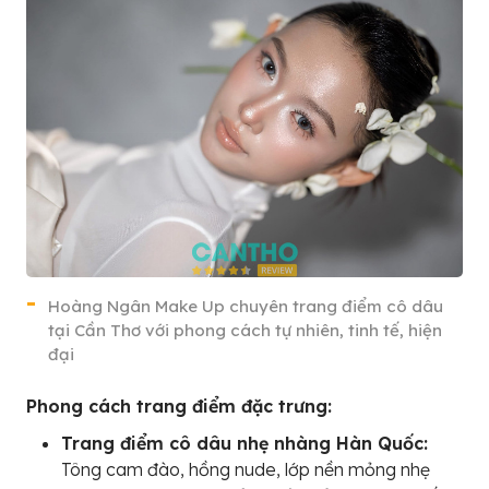
Hoàng Ngân Make Up chuyên trang điểm cô dâu
tại Cần Thơ với phong cách tự nhiên, tinh tế, hiện
đại
Phong cách trang điểm đặc trưng:
Trang điểm cô dâu nhẹ nhàng Hàn Quốc:
Tông cam đào, hồng nude, lớp nền mỏng nhẹ