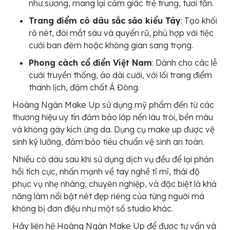
như sương, mang lại cảm giác trẻ trung, tươi tắn.
Trang điểm cô dâu sắc sảo kiểu Tây
: Tạo khối
rõ nét, đôi mắt sâu và quyến rũ, phù hợp với tiệc
cưới ban đêm hoặc không gian sang trọng.
Phong cách cổ điển Việt Nam
: Dành cho các lễ
cưới truyền thống, áo dài cưới, với lối trang điểm
thanh lịch, đậm chất Á Đông.
Hoàng Ngân Make Up sử dụng mỹ phẩm đến từ các
thương hiệu uy tín đảm bảo lớp nền lâu trôi, bền màu
và không gây kích ứng da. Dụng cụ make up được vệ
sinh kỹ lưỡng, đảm bảo tiêu chuẩn vệ sinh an toàn.
Nhiều cô dâu sau khi sử dụng dịch vụ đều để lại phản
hồi tích cực, nhấn mạnh về tay nghề tỉ mỉ, thái độ
phục vụ nhẹ nhàng, chuyên nghiệp, và đặc biệt là khả
năng làm nổi bật nét đẹp riêng của từng người mà
không bị đơn điệu như một số studio khác.
Hãy liên hệ Hoàng Ngân Make Up để được tư vấn và