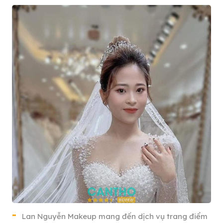
Lan Nguyễn Makeup mang đến dịch vụ trang điểm