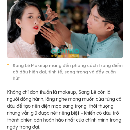
Sang Lê Makeup mang đến phong cách trang điểm
cô dâu hiện đại, tinh tế, sang trọng và đầy cuốn
hút
Không chỉ đơn thuần là makeup, Sang Lê còn là
người đồng hành, lắng nghe mong muốn của từng cô
dâu để tạo nên diện mạo sang trọng, thời thượng
nhưng vẫn giữ được nét riêng biệt – khiến cô dâu trở
thành phiên bản hoàn hảo nhất của chính mình trong
ngày trọng đại.