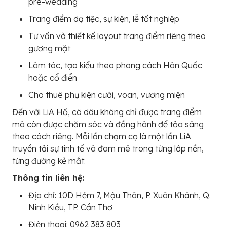
pre-wedding
Trang điểm dạ tiệc, sự kiện, lễ tốt nghiệp
Tư vấn và thiết kế layout trang điểm riêng theo
gương mặt
Làm tóc, tạo kiểu theo phong cách Hàn Quốc
hoặc cổ điển
Cho thuê phụ kiện cưới, voan, vương miện
Đến với LiA Hồ, cô dâu không chỉ được trang điểm
mà còn được chăm sóc và đồng hành để tỏa sáng
theo cách riêng. Mỗi lần chạm cọ là một lần LiA
truyền tải sự tinh tế và đam mê trong từng lớp nền,
từng đường kẻ mắt.
Thông tin liên hệ:
Địa chỉ: 10D Hẻm 7, Mậu Thân, P. Xuân Khánh, Q.
Ninh Kiều, TP. Cần Thơ
Điện thoại: 0962 383 803