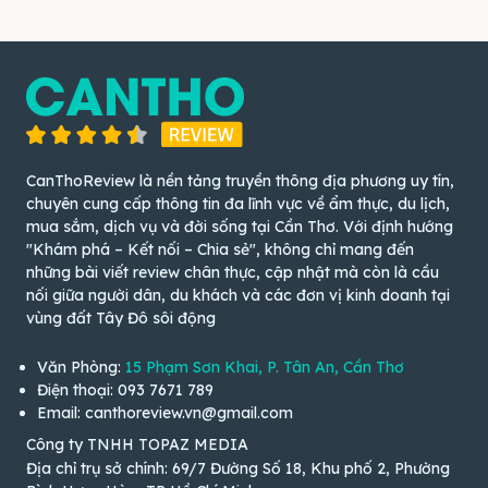
CanThoReview là nền tảng truyền thông địa phương uy tín,
chuyên cung cấp thông tin đa lĩnh vực về ẩm thực, du lịch,
mua sắm, dịch vụ và đời sống tại Cần Thơ. Với định hướng
"Khám phá – Kết nối – Chia sẻ", không chỉ mang đến
những bài viết review chân thực, cập nhật mà còn là cầu
nối giữa người dân, du khách và các đơn vị kinh doanh tại
vùng đất Tây Đô sôi động
Văn Phòng:
15 Phạm Sơn Khai, P. Tân An, Cần Thơ
Điện thoại: 093 7671 789
Email: canthoreview.vn@gmail.com
Công ty TNHH TOPAZ MEDIA
Địa chỉ trụ sở chính: 69/7 Đường Số 18, Khu phố 2, Phường