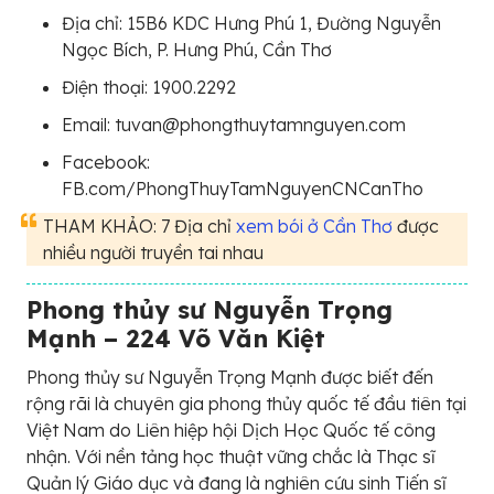
Địa chỉ: 15B6 KDC Hưng Phú 1, Đường Nguyễn
Ngọc Bích, P. Hưng Phú, Cần Thơ
Điện thoại: 1900.2292
Email: tuvan@phongthuytamnguyen.com
Facebook:
FB.com/PhongThuyTamNguyenCNCanTho
THAM KHẢO: 7 Địa chỉ
xem bói ở Cần Thơ
được
nhiều người truyền tai nhau
Phong thủy sư Nguyễn Trọng
Mạnh – 224 Võ Văn Kiệt
Phong thủy sư Nguyễn Trọng Mạnh được biết đến
rộng rãi là chuyên gia phong thủy quốc tế đầu tiên tại
Việt Nam do Liên hiệp hội Dịch Học Quốc tế công
nhận. Với nền tảng học thuật vững chắc là Thạc sĩ
Quản lý Giáo dục và đang là nghiên cứu sinh Tiến sĩ