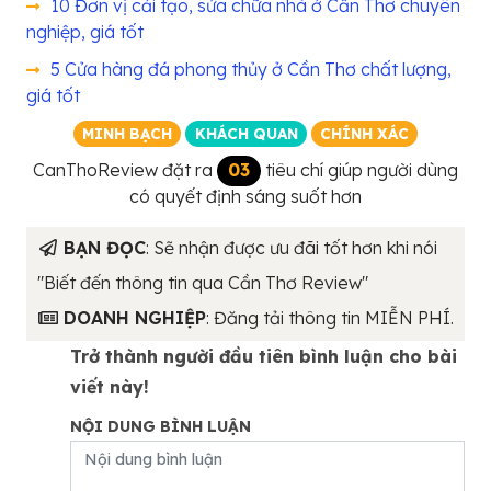
10 Đơn vị cải tạo, sửa chữa nhà ở Cần Thơ chuyên
nghiệp, giá tốt
5 Cửa hàng đá phong thủy ở Cần Thơ chất lượng,
giá tốt
MINH BẠCH
KHÁCH QUAN
CHÍNH XÁC
CanThoReview đặt ra
03
tiêu chí giúp người dùng
có quyết định sáng suốt hơn
BẠN ĐỌC
: Sẽ nhận được ưu đãi tốt hơn khi nói
"Biết đến thông tin qua Cần Thơ Review"
DOANH NGHIỆP
: Đăng tải thông tin MIỄN PHÍ.
Trở thành người đầu tiên bình luận cho bài
viết này!
NỘI DUNG BÌNH LUẬN