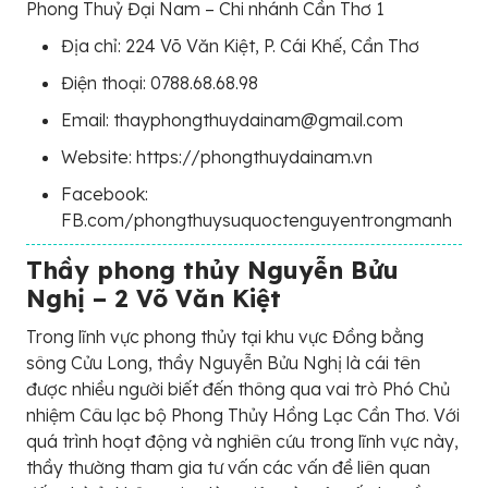
Phong Thuỷ Đại Nam – Chi nhánh Cần Thơ 1
Địa chỉ: 224 Võ Văn Kiệt, P. Cái Khế, Cần Thơ
Điện thoại: 0788.68.68.98
Email: thayphongthuydainam@gmail.com
Website: https://phongthuydainam.vn
Facebook:
FB.com/phongthuysuquoctenguyentrongmanh
Thầy phong thủy Nguyễn Bửu
Nghị – 2 Võ Văn Kiệt
Trong lĩnh vực phong thủy tại khu vực Đồng bằng
sông Cửu Long, thầy Nguyễn Bửu Nghị là cái tên
được nhiều người biết đến thông qua vai trò Phó Chủ
nhiệm Câu lạc bộ Phong Thủy Hồng Lạc Cần Thơ. Với
quá trình hoạt động và nghiên cứu trong lĩnh vực này,
thầy thường tham gia tư vấn các vấn đề liên quan