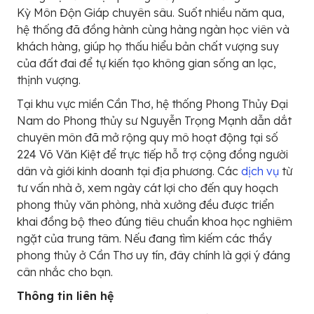
Kỳ Môn Độn Giáp chuyên sâu. Suốt nhiều năm qua,
hệ thống đã đồng hành cùng hàng ngàn học viên và
khách hàng, giúp họ thấu hiểu bản chất vượng suy
của đất đai để tự kiến tạo không gian sống an lạc,
thịnh vượng.
Tại khu vực miền Cần Thơ, hệ thống Phong Thủy Đại
Nam do Phong thủy sư Nguyễn Trọng Mạnh dẫn dắt
chuyên môn đã mở rộng quy mô hoạt động tại số
224 Võ Văn Kiệt để trực tiếp hỗ trợ cộng đồng người
dân và giới kinh doanh tại địa phương. Các
dịch vụ
từ
tư vấn nhà ở, xem ngày cát lợi cho đến quy hoạch
phong thủy văn phòng, nhà xưởng đều được triển
khai đồng bộ theo đúng tiêu chuẩn khoa học nghiêm
ngặt của trung tâm. Nếu đang tìm kiếm các thầy
phong thủy ở Cần Thơ uy tín, đây chính là gợi ý đáng
cân nhắc cho bạn.
Thông tin liên hệ