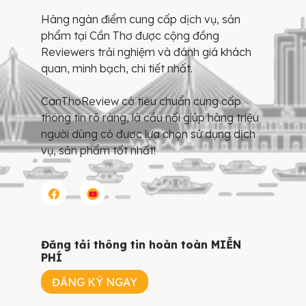
Hàng ngàn điểm cung cấp dịch vụ, sản
phẩm tại Cần Thơ được cộng đồng
Reviewers trải nghiệm và đánh giá khách
quan, minh bạch, chi tiết nhất.
CanThoReview có tiêu chuẩn cung cấp
thông tin rõ ràng, là cầu nối giúp hàng triệu
người dùng có được lựa chọn sử dụng dịch
vụ, sản phẩm tốt nhất!
Đăng tải thông tin hoàn toàn MIỄN
PHÍ
ĐĂNG KÝ NGAY