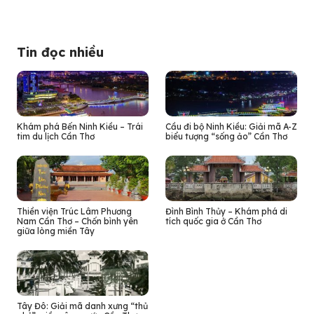
Tin đọc nhiều
Khám phá Bến Ninh Kiều – Trái
Cầu đi bộ Ninh Kiều: Giải mã A-Z
tim du lịch Cần Thơ
biểu tượng “sống ảo” Cần Thơ
Thiền viện Trúc Lâm Phương
Đình Bình Thủy – Khám phá di
Nam Cần Thơ – Chốn bình yên
tích quốc gia ở Cần Thơ
giữa lòng miền Tây
Tây Đô: Giải mã danh xưng “thủ