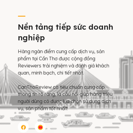
Nền tảng tiếp sức doanh
nghiệp
Hàng ngàn điểm cung cấp dịch vụ, sản
phẩm tại Cần Thơ được cộng đồng
Reviewers trải nghiệm và đánh giá khách
quan, minh bạch, chi tiết nhất.
CanThoReview có tiêu chuẩn cung cấp
thông tin rõ ràng, là cầu nối giúp hàng triệu
người dùng có được lựa chọn sử dụng dịch
vụ, sản phẩm tốt nhất!