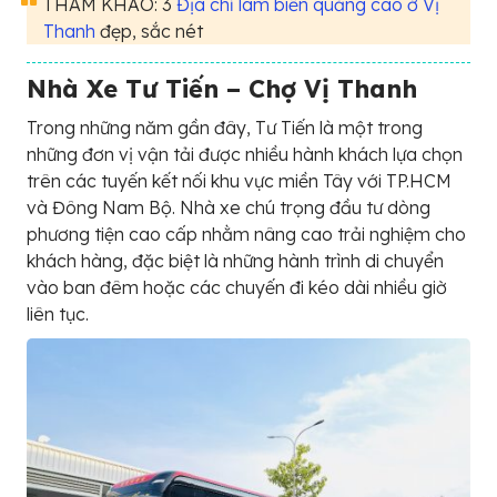
THAM KHẢO: 3
Địa chỉ làm biển quảng cáo ở Vị
Thanh
đẹp, sắc nét
Nhà Xe Tư Tiến – Chợ Vị Thanh
Trong những năm gần đây, Tư Tiến là một trong
những đơn vị vận tải được nhiều hành khách lựa chọn
trên các tuyến kết nối khu vực miền Tây với TP.HCM
và Đông Nam Bộ. Nhà xe chú trọng đầu tư dòng
phương tiện cao cấp nhằm nâng cao trải nghiệm cho
khách hàng, đặc biệt là những hành trình di chuyển
vào ban đêm hoặc các chuyến đi kéo dài nhiều giờ
liên tục.