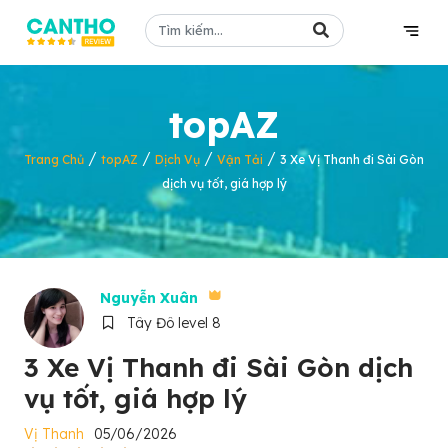
topAZ
/
/
/
/
Trang Chủ
topAZ
Dịch Vụ
Vận Tải
3 Xe Vị Thanh đi Sài Gòn
dịch vụ tốt, giá hợp lý
Nguyễn Xuân
Tây Đô level 8
3 Xe Vị Thanh đi Sài Gòn dịch
vụ tốt, giá hợp lý
Vị Thanh
05/06/2026