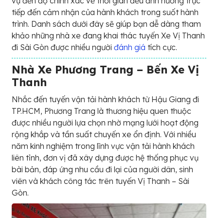
vụ đến độ chính xác về thời gian đều ảnh hưởng trực
tiếp đến cảm nhận của hành khách trong suốt hành
trình. Danh sách dưới đây sẽ giúp bạn dễ dàng tham
khảo những nhà xe đang khai thác tuyến Xe Vị Thanh
đi Sài Gòn được nhiều người
đánh giá
tích cực.
Nhà Xe Phương Trang – Bến Xe Vị
Thanh
Nhắc đến tuyến vận tải hành khách từ Hậu Giang đi
TP.HCM, Phương Trang là thương hiệu quen thuộc
được nhiều người lựa chọn nhờ mạng lưới hoạt động
rộng khắp và tần suất chuyến xe ổn định. Với nhiều
năm kinh nghiệm trong lĩnh vực vận tải hành khách
liên tỉnh, đơn vị đã xây dựng được hệ thống phục vụ
bài bản, đáp ứng nhu cầu đi lại của người dân, sinh
viên và khách công tác trên tuyến Vị Thanh – Sài
Gòn.