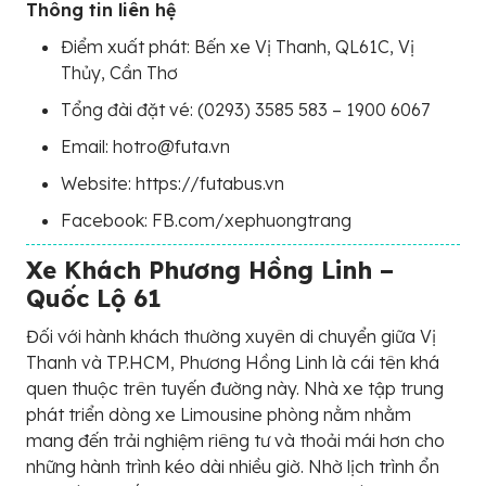
Thông tin liên hệ
Điểm xuất phát: Bến xe Vị Thanh, QL61C, Vị
Thủy, Cần Thơ
Tổng đài đặt vé: (0293) 3585 583 – 1900 6067
Email: hotro@futa.vn
Website: https://futabus.vn
Facebook: FB.com/xephuongtrang
Xe Khách Phương Hồng Linh –
Quốc Lộ 61
Đối với hành khách thường xuyên di chuyển giữa Vị
Thanh và TP.HCM, Phương Hồng Linh là cái tên khá
quen thuộc trên tuyến đường này. Nhà xe tập trung
phát triển dòng xe Limousine phòng nằm nhằm
mang đến trải nghiệm riêng tư và thoải mái hơn cho
những hành trình kéo dài nhiều giờ. Nhờ lịch trình ổn