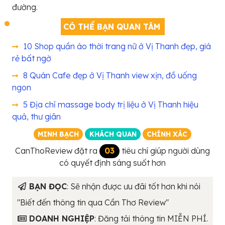
đường.
CÓ THỂ BẠN QUAN TÂM
10 Shop quần áo thời trang nữ ở Vị Thanh đẹp, giá
rẻ bất ngờ
8 Quán Cafe đẹp ở Vị Thanh view xịn, đồ uống
ngon
5 Địa chỉ massage body trị liệu ở Vị Thanh hiệu
quả, thư giãn
MINH BẠCH
KHÁCH QUAN
CHÍNH XÁC
CanThoReview đặt ra
03
tiêu chí giúp người dùng
có quyết định sáng suốt hơn
BẠN ĐỌC
: Sẽ nhận được ưu đãi tốt hơn khi nói
"Biết đến thông tin qua Cần Thơ Review"
DOANH NGHIỆP
: Đăng tải thông tin MIỄN PHÍ.