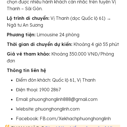
chọn được nhiều hành khách cân nhắc trên tuyến Vị
Thanh – Sài Gòn.
Lộ trình di chuyển:
Vị Thanh (dọc Quốc lộ 61) →
Ngã tư An Sương
Phương tiện:
Limousine 24 phòng
Thời gian di chuyển dự kiến:
Khoảng 4 giờ 55 phút
Giá vé tham khảo:
Khoảng 350.000 VNĐ/Phòng
đơn
Thông tin liên hệ
Điểm đón khách: Quốc lộ 61, Vị Thanh
Điện thoại: 1900 2867
Email: phuonghonglinh888@gmail.com
Website: phuonghonglinh.com
Facebook: FB.com/Xekhachphuonghonglinh