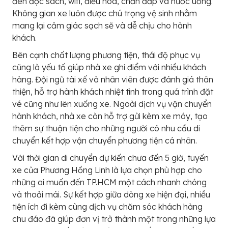
đèn đọc sách, wifi, điều hòa, chăn đắp và nước uống.
Không gian xe luôn được chú trọng vệ sinh nhằm
mang lại cảm giác sạch sẽ và dễ chịu cho hành
khách.
Bên cạnh chất lượng phương tiện, thái độ phục vụ
cũng là yếu tố giúp nhà xe ghi điểm với nhiều khách
hàng. Đội ngũ tài xế và nhân viên được đánh giá thân
thiện, hỗ trợ hành khách nhiệt tình trong quá trình đặt
vé cũng như lên xuống xe. Ngoài dịch vụ vận chuyển
hành khách, nhà xe còn hỗ trợ gửi kèm xe máy, tạo
thêm sự thuận tiện cho những người có nhu cầu di
chuyển kết hợp vận chuyển phương tiện cá nhân.
Với thời gian di chuyển dự kiến chưa đến 5 giờ, tuyến
xe của Phương Hồng Linh là lựa chọn phù hợp cho
những ai muốn đến TP.HCM một cách nhanh chóng
và thoải mái. Sự kết hợp giữa dòng xe hiện đại, nhiều
tiện ích đi kèm cùng dịch vụ chăm sóc khách hàng
chu đáo đã giúp đơn vị trở thành một trong những lựa