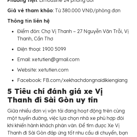
Phương tiện
: Limousine 24 phòng đôi
Giá vé tham khảo
: Từ 380.000 VNĐ/phòng đơn
Thông tin liên hệ
Điểm đón: Chợ Vị Thanh – 27 Nguyễn Văn Trỗi, Vị
Thanh, Cần Thơ
Điện thoại: 1900 5099
Email: xetutien@gmail.com
Website: xetutien.com
Facebook: FB.com/xekhachdongnaidikiengiang
5 Tiêu chí đánh giá xe Vị
Thanh đi Sài Gòn uy tín
Giữa nhiều đơn vị vận tải đang hoạt động trên cùng
một tuyến đường, việc lựa chọn nhà xe phù hợp đôi
khi khiến hành khách phân vân. Để tìm được Xe Vị
Thanh đi Sài Gòn đáp ứng tốt nhu cầu di chuyển, bạn